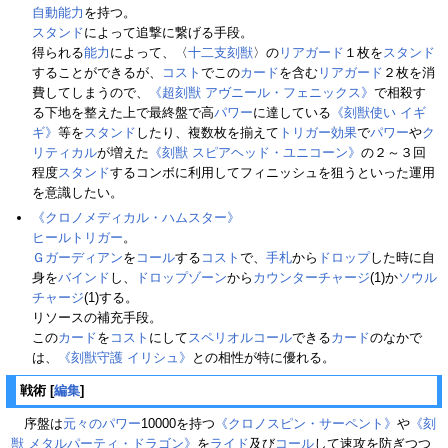
自動能力
を持つ。
スタンド
によって追撃に繋げる手段。
得られる
能力
によって、〈
十二支刻獣
〉の
リアガード
１枚を
スタンド
することができるが、
コスト
でこの
カード
を含む
リアガード
２枚を消
費してしまうので、
《超刻獣 アヴニール・フェニックス》
で相殺す
る下地を整えた上で最終盤で高
パワー
に達している
《刻獣使い イギ
ギ》
等を
スタンド
したり、複数枚を揃えて
トリガー
効果
で
パワー
や
ク
リティカル
が増えた
《刻獣 スピアヘッド・ユニコーン》
の２～３回
程度
スタンド
するコンボに利用してフィニッシュを狙うといった運用
を意識したい。
《クロノメディカル・ハムスター》
ヒールトリガー
。
Ｇガーディアン
を
コール
する
コスト
で、
手札
から
ドロップ
した時に自
身を
バインド
し、
ドロップゾーン
から
カウンターチャージ
(1)か
ソウル
チャージ
(1)する。
リソースの補充手段。
この
カード
を
コスト
にして
スペリオルコール
できる
カード
のなかで
は、
《刻獣守護 イリシュ》
との相性が特に優れる。
戦術
[
編集
]
序盤は
元々のパワー
10000を持つ
《クロノスピン・サーペント》
や
《刻
獣 メタルパーティ・ドラゴン》
を
ライド
及び
コール
して速攻を防ぎつつ