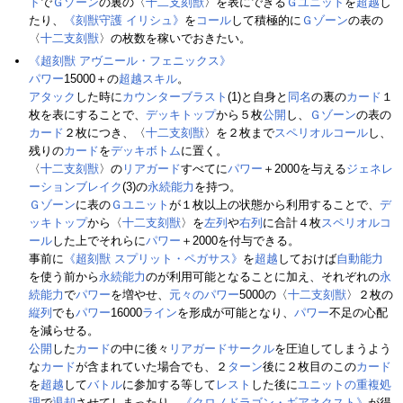
ト
で
Ｇゾーン
の裏の〈
十二支刻獣
〉を表にできる
Ｇユニット
を
超越
し
たり、
《刻獣守護 イリシュ》
を
コール
して積極的に
Ｇゾーン
の表の
〈
十二支刻獣
〉の枚数を稼いでおきたい。
《超刻獣 アヴニール・フェニックス》
パワー
15000＋の
超越スキル
。
アタック
した時に
カウンターブラスト
(1)と自身と
同名
の裏の
カード
１
枚を表にすることで、
デッキトップ
から５枚
公開
し、
Ｇゾーン
の表の
カード
２枚につき、〈
十二支刻獣
〉を２枚まで
スペリオルコール
し、
残りの
カード
を
デッキボトム
に置く。
〈
十二支刻獣
〉の
リアガード
すべてに
パワー
＋2000を与える
ジェネレ
ーションブレイク
(3)の
永続能力
を持つ。
Ｇゾーン
に表の
Ｇユニット
が１枚以上の状態から利用することで、
デ
ッキトップ
から〈
十二支刻獣
〉を
左列
や
右列
に合計４枚
スペリオルコ
ール
した上でそれらに
パワー
＋2000を付与できる。
事前に
《超刻獣 スプリット・ペガサス》
を
超越
しておけば
自動能力
を使う前から
永続能力
のが利用可能となることに加え、それぞれの
永
続能力
で
パワー
を増やせ、
元々のパワー
5000の〈
十二支刻獣
〉２枚の
縦列
でも
パワー
16000
ライン
を形成が可能となり、
パワー
不足の心配
を減らせる。
公開
した
カード
の中に後々
リアガードサークル
を圧迫してしまうよう
な
カード
が含まれていた場合でも、２
ターン
後に２枚目のこの
カード
を
超越
して
バトル
に参加する等して
レスト
した後に
ユニットの重複処
理
で
退却
させてしまったり、
《クロノドラゴン・ギアネクスト》
が得