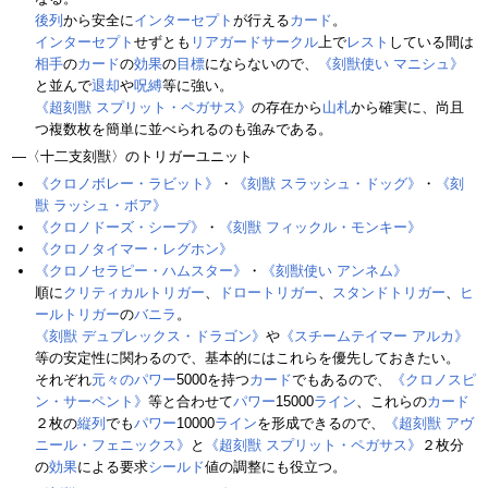
後列
から安全に
インターセプト
が行える
カード
。
インターセプト
せずとも
リアガードサークル
上で
レスト
している間は
相手
の
カード
の
効果
の
目標
にならないので、
《刻獣使い マニシュ》
と並んで
退却
や
呪縛
等に強い。
《超刻獣 スプリット・ペガサス》
の存在から
山札
から確実に、尚且
つ複数枚を簡単に並べられるのも強みである。
―〈十二支刻獣〉のトリガーユニット
《クロノボレー・ラビット》
・
《刻獣 スラッシュ・ドッグ》
・
《刻
獣 ラッシュ・ボア》
《クロノドーズ・シープ》
・
《刻獣 フィックル・モンキー》
《クロノタイマー・レグホン》
《クロノセラピー・ハムスター》
・
《刻獣使い アンネム》
順に
クリティカルトリガー
、
ドロートリガー
、
スタンドトリガー
、
ヒ
ールトリガー
の
バニラ
。
《刻獣 デュプレックス・ドラゴン》
や
《スチームテイマー アルカ》
等の安定性に関わるので、基本的にはこれらを優先しておきたい。
それぞれ
元々のパワー
5000を持つ
カード
でもあるので、
《クロノスピ
ン・サーペント》
等と合わせて
パワー
15000
ライン
、これらの
カード
２枚の
縦列
でも
パワー
10000
ライン
を形成できるので、
《超刻獣 アヴ
ニール・フェニックス》
と
《超刻獣 スプリット・ペガサス》
２枚分
の
効果
による要求
シールド
値の調整にも役立つ。