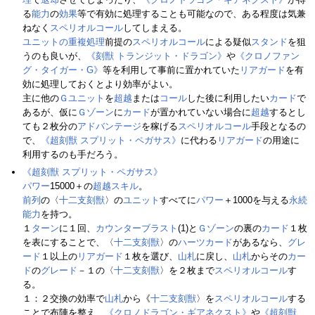
る
能力
の
効果
等で有効に処理することも可能なので、ある程度は気兼
ねなく
スペリオルコール
してしまえる。
ユニットの重複処理
前提の
スペリオルコール
による疑似
スタンド
を狙
うのも良いが、
《刻獣 トランジット・ドラゴン》
や
《クロノファン
グ・タイガー・G》
等を利用して事前に置かれていた
リアガード
を有
効に処理しておくとより効率がよい。
主に他の
Ｇユニット
を
超越
または
コール
した後に利用したい
カード
で
あるが、仮に
Ｇゾーン
に
カード
が置かれていない場合に
超越
するとし
ても２枚分の
アドバンテージ
を稼げる
スペリオルコール
手段となるの
で、
《超刻獣 スプリット・ペガサス》
に代わる
リアガード
の用途に
利用するのも手だろう。
《超刻獣 スプリット・ペガサス》
パワー
15000＋の
超越スキル
。
前列
の〈
十二支刻獣
〉の
ユニット
すべてに
パワー
＋1000を与える
永続
能力
を持つ。
１
ターン
に１回、
カウンターブラスト
(1)と
Ｇゾーン
の裏の
カード
１枚
を表にすることで、〈
十二支刻獣
〉の
ハーツカード
があるなら、
グレ
ード
１以上の
リアガード
１枚を選び、
山札
に戻し、
山札
からその
カー
ド
の
グレード
－１の〈
十二支刻獣
〉を２枚まで
スペリオルコール
す
る。
１：２交換の効率で
山札
から《
十二支刻獣
〉を
スペリオルコール
する
ことで布陣を整え、
《クロノドラゴン・ギアネクスト》
や
《超刻獣