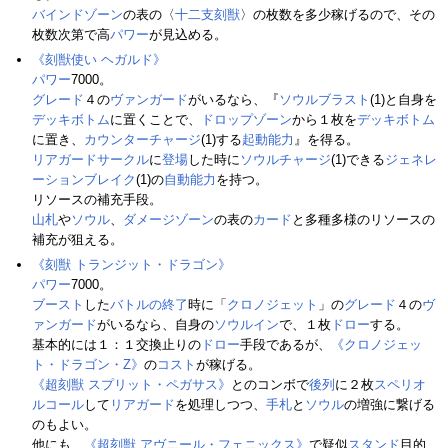
バインドゾーン
の表の〈
十二支刻獣
〉の枚数を多少稼げるので、その
枚数次第で高
パワー
が見込める。
《刻獣使い ヘガルド》
パワー
7000。
グレード
４の
ヴァンガード
がいるなら、『
ソウルブラスト
(1)と自身を
デッキボトム
に置くことで、
ドロップゾーン
から１枚を
デッキボトム
に置き、
カウンターチャージ
(1)する
起動能力
』を得る。
リアガードサークル
に
登場
した時に
ソウルチャージ
(1)できる
ジェネレ
ーションブレイク
(1)の
自動能力
を持つ。
リソースの補充手段。
山札
や
ソウル
、
ダメージゾーン
の表の
カード
と多種多様のリソースの
補充が狙える。
《刻獣 トランジット・ドラゴン》
パワー
7000。
ブースト
した
バトルの終了
時に「
クロノジェット
」の
グレード
４の
ヴ
ァンガード
がいるなら、自身の
ソウルイン
で、１枚
ドロー
する。
基本的には１：１交換止りの
ドロー
手段であるが、
《クロノジェッ
ト・ドラゴン・Z》
の
コスト
が稼げる。
《超刻獣 スプリット・ペガサス》
とのコンボで
後列
に２枚
スペリオ
ルコール
して
リアガード
を処理しつつ、
手札
と
ソウル
の増強に繋げる
のもよい。
他にも、
《超刻獣 アヴニール・フェニックス》
で疑似
スタンド
目的