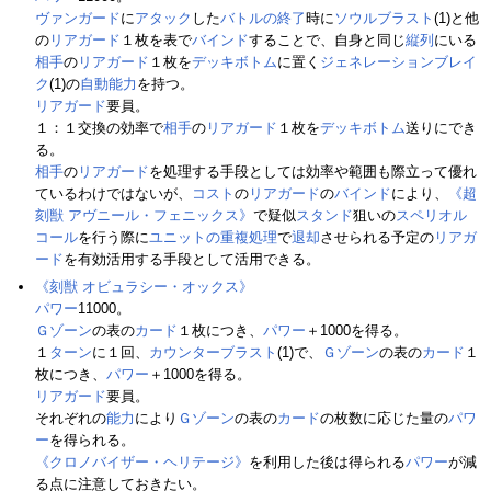
ヴァンガード
に
アタック
した
バトルの終了
時に
ソウルブラスト
(1)と他
の
リアガード
１枚を表で
バインド
することで、自身と同じ
縦列
にいる
相手
の
リアガード
１枚を
デッキボトム
に置く
ジェネレーションブレイ
ク
(1)の
自動能力
を持つ。
リアガード
要員。
１：１交換の効率で
相手
の
リアガード
１枚を
デッキボトム
送りにでき
る。
相手
の
リアガード
を処理する手段としては効率や範囲も際立って優れ
ているわけではないが、
コスト
の
リアガード
の
バインド
により、
《超
刻獣 アヴニール・フェニックス》
で疑似
スタンド
狙いの
スペリオル
コール
を行う際に
ユニットの重複処理
で
退却
させられる予定の
リアガ
ード
を有効活用する手段として活用できる。
《刻獣 オビュラシー・オックス》
パワー
11000。
Ｇゾーン
の表の
カード
１枚につき、
パワー
＋1000を得る。
１
ターン
に１回、
カウンターブラスト
(1)で、
Ｇゾーン
の表の
カード
１
枚につき、
パワー
＋1000を得る。
リアガード
要員。
それぞれの
能力
により
Ｇゾーン
の表の
カード
の枚数に応じた量の
パワ
ー
を得られる。
《クロノバイザー・ヘリテージ》
を利用した後は得られる
パワー
が減
る点に注意しておきたい。