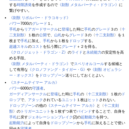
する
時限誘発
を作成するので
《刻獣 メタルパーティ・ドラゴン》
に
繋げやすい。
《刻獣 リボルバー・ドラコキッド》
パワー
7000の
グレード
１。
手札
から
リアガードサークル
に
登場
した時に
手札
の
グレード
３の〈
十
二支刻獣
〉１枚の
公開
で、
山札
から
グレード
３の〈
十二支刻獣
〉を１
枚まで
手札
に加え、
手札
から１枚を
ドロップ
する。
超越スキル
の
コスト
を払う際に
グレード
＋２を得る。
《クロノジェット・ドラゴン・Z》
の
ライド
と
永続能力
の安定性を高
める手段。
《刻獣 メタルパーティ・ドラゴン》
で
スペリオルコール
する候補と
して有用な
《クロノファング・タイガー・G》
や
《刻獣 オビュラシ
ー・オックス》
を
ドロップゾーン
送りにしておくとよい。
《スチームテイマー アルカ》
パワー
6000の
守護者
。
ガーディアンサークル
に
登場
した時に
手札
の〈
十二支刻獣
〉１枚の
ド
ロップ
で、
アタック
されている
ユニット
１枚は
ヒット
されない。
ドロップゾーン
の他の
《スチームテイマー アルカ》
と〈
十二支刻
獣
〉の
トリガーユニット
を１枚ずつ表で
バインド
することで、自身を
手札
に戻す
ジェネレーションブレイク
(2)の
起動能力
を持つ。
起動能力
によって自身を
ドロップゾーン
から
手札
に加えることで使い
回せる
守護者
。