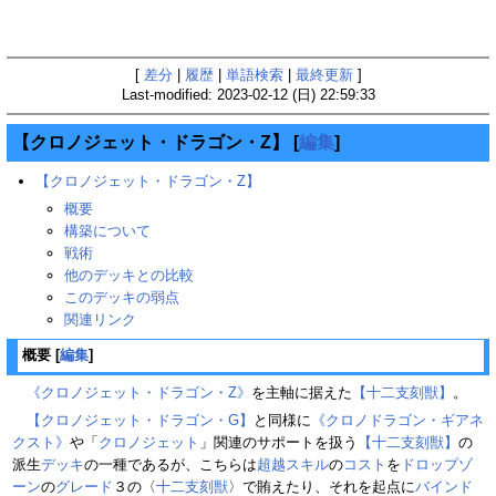
[
差分
|
履歴
|
単語検索
|
最終更新
]
Last-modified: 2023-02-12 (日) 22:59:33
【クロノジェット・ドラゴン・Z】
[
編集
]
【クロノジェット・ドラゴン・Z】
概要
構築について
戦術
他のデッキとの比較
このデッキの弱点
関連リンク
概要
[
編集
]
《クロノジェット・ドラゴン・Z》
を主軸に据えた
【十二支刻獣】
。
【クロノジェット・ドラゴン・G】
と同様に
《クロノドラゴン・ギアネ
クスト》
や「
クロノジェット
」関連のサポートを扱う
【十二支刻獣】
の
派生
デッキ
の一種であるが、こちらは
超越スキル
の
コスト
を
ドロップゾ
ーン
の
グレード
３の〈
十二支刻獣
〉で賄えたり、それを起点に
バインド