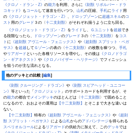
《クロノ・ドラン・Z》
の
能力
を利用、さらに
《刻獣 リボルバー・ドラ
コキッド》
も
コール
して速攻を行いつつ、
山札
の圧縮、
手札
に
ライド
用
の
《クロノジェット・ドラゴン・Z》
、
ドロップゾーン
に
超越スキル
の
コ
スト
用の
グレード
３の〈
十二支刻獣
〉がそれぞれ揃うように立ち回る。
《クロノジェット・ドラゴン・Z》
を
ライド
し、
Ｇユニット
を
超越
でき
る段階なったら、
ドロップゾーン
の
グレード
３の〈
十二支刻獣
〉を
コス
ト
に
《超刻獣 アヴニール・フェニックス》
や
《超刻獣 スプリット・ペガ
サス》
を
超越
して
Ｇゾーン
の表の〈
十二支刻獣
〉の枚数を稼つつ、
手札
や
リアガード
といった各種リソースを増やし、その後は
《クロノドラゴ
ン・ギアネクスト》
や
《クロノバイザー・ヘリテージ》
でフィニッシュ
を狙うのが主な流れとなる。
他のデッキとの比較
[
編集
]
《刻獣 クルージング・ドラゴン》
や
《刻獣 スピアヘッド・ユニコー
ン》
等といった「
クロノジェット
」のサポートカードを利用するが、そ
の
能力
の都合で
メインデッキ
のほとんどは〈
十二支刻獣
〉で固めること
になるので、おおよその運用は
【十二支刻獣】
とそこまで大きな違いは
ない。
【十二支刻獣】
特有の
《超刻獣 アヴニール・フェニックス》
や
《超刻
獣 スプリット・ペガサス》
による
山札
からの
アドバンテージ
を得られる
スペリオルコール
による
リアガード
の供給力に加えて、この
デッキ
では
《クロノジェット・ドラゴン・Z》
と
《刻獣 メタルパーティ・ドラゴ