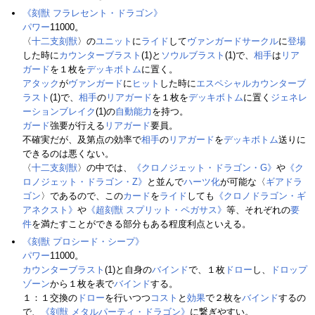
《刻獣 フラレセント・ドラゴン》
パワー
11000。
〈
十二支刻獣
〉の
ユニット
に
ライド
して
ヴァンガードサークル
に
登場
した時に
カウンターブラスト
(1)と
ソウルブラスト
(1)で、
相手
は
リア
ガード
を１枚を
デッキボトム
に置く。
アタック
が
ヴァンガード
に
ヒット
した時に
エスペシャルカウンターブ
ラスト
(1)で、
相手
の
リアガード
を１枚を
デッキボトム
に置く
ジェネレ
ーションブレイク
(1)の
自動能力
を持つ。
ガード
強要が行える
リアガード
要員。
不確実だが、及第点の効率で
相手
の
リアガード
を
デッキボトム
送りに
できるのは悪くない。
〈
十二支刻獣
〉の中では、
《クロノジェット・ドラゴン・G》
や
《ク
ロノジェット・ドラゴン・Z》
と並んで
ハーツ化
が可能な〈
ギアドラ
ゴン
〉であるので、この
カード
を
ライド
しても
《クロノドラゴン・ギ
アネクスト》
や
《超刻獣 スプリット・ペガサス》
等、それぞれの
要
件
を満たすことができる部分もある程度利点といえる。
《刻獣 プロシード・シープ》
パワー
11000。
カウンターブラスト
(1)と自身の
バインド
で、１枚
ドロー
し、
ドロップ
ゾーン
から１枚を表で
バインド
する。
１：１交換の
ドロー
を行いつつ
コスト
と
効果
で２枚を
バインド
するの
で、
《刻獣 メタルパーティ・ドラゴン》
に繋ぎやすい。