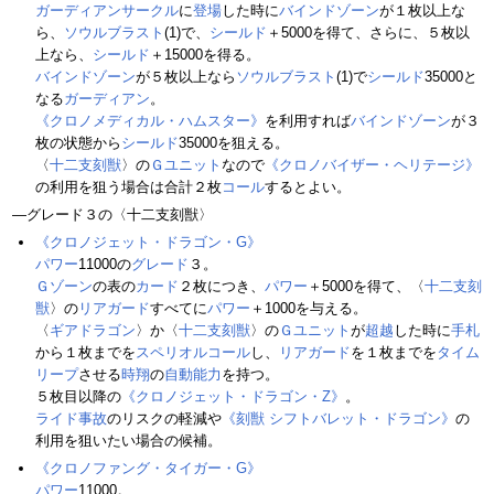
ガーディアンサークル
に
登場
した時に
バインドゾーン
が１枚以上な
ら、
ソウルブラスト
(1)で、
シールド
＋5000を得て、さらに、５枚以
上なら、
シールド
＋15000を得る。
バインドゾーン
が５枚以上なら
ソウルブラスト
(1)で
シールド
35000と
なる
ガーディアン
。
《クロノメディカル・ハムスター》
を利用すれば
バインドゾーン
が３
枚の状態から
シールド
35000を狙える。
〈
十二支刻獣
〉の
Ｇユニット
なので
《クロノバイザー・ヘリテージ》
の利用を狙う場合は合計２枚
コール
するとよい。
―グレード３の〈十二支刻獣〉
《クロノジェット・ドラゴン・G》
パワー
11000の
グレード
３。
Ｇゾーン
の表の
カード
２枚につき、
パワー
＋5000を得て、〈
十二支刻
獣
〉の
リアガード
すべてに
パワー
＋1000を与える。
〈
ギアドラゴン
〉か〈
十二支刻獣
〉の
Ｇユニット
が
超越
した時に
手札
から１枚までを
スペリオルコール
し、
リアガード
を１枚までを
タイム
リープ
させる
時翔
の
自動能力
を持つ。
５枚目以降の
《クロノジェット・ドラゴン・Z》
。
ライド事故
のリスクの軽減や
《刻獣 シフトバレット・ドラゴン》
の
利用を狙いたい場合の候補。
《クロノファング・タイガー・G》
パワー
11000。