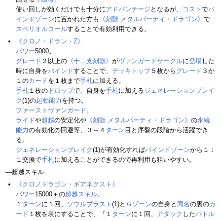
使い回しが効くだけでも十分に
アドバンテージ
となるが、
コスト
で
バ
インドゾーン
に置かれた方も
《刻獣 メタルパーティ・ドラゴン》
で
スペリオルコール
することで有効利用できる。
《クロノ・ドラン・Z》
パワー
5000。
グレード
２以上の〈
十二支刻獣
〉が
ヴァンガードサークル
に
登場
した
時に自身を
バインド
することで、
デッキトップ
５枚から
グレード
３か
１の
カード
を１枚まで
手札
に加える。
手札
１枚の
ドロップ
で、自身を
手札
に加える
ジェネレーションブレイ
ク
(1)の
起動能力
を持つ。
ファーストヴァンガード
。
ライド
や
超越
の安定化や
《刻獣 メタルパーティ・ドラゴン》
の
永続
能力
の有効化の回避等、３～４
ターン
目と序盤の段階から活躍でき
る。
ジェネレーションブレイク
(1)が有効化すれば
バインドゾーン
から１：
１交換で
手札
に加えることができるので再利用も狙いやすい。
―超越スキル
《クロノドラゴン・ギアネクスト》
パワー
15000＋の
超越スキル
。
１
ターン
に１回、
ソウルブラスト
(1)と
Ｇゾーン
の自身と
同名
の裏の
カ
ード
１枚を表にすることで、『１
ターン
に１回、
アタック
した
バトル