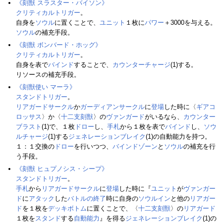
《刻獣 スラスター・バイソン》
クリティカルトリガー
。
自身を
ソウル
に置くことで、
ユニット
１枚に
パワー
＋3000を与える。
ソウル
の補充手段。
《刻獣 ボンバード・ホッグ》
クリティカルトリガー
。
自身を表で
バインド
することで、
カウンターチャージ
(1)する。
リソースの補充手段。
《刻獣使い マーラ》
スタンドトリガー
。
リアガードサークル
か
ガーディアンサークル
に
登場
した時に〈
ギアコ
ロッサス
〉か〈
十二支刻獣
〉の
ヴァンガード
がいるなら、
カウンター
ブラスト
(1)で、１枚
ドロー
し、
手札
から１枚を表で
バインド
し、
ソウ
ルチャージ
(1)する
ジェネレーションブレイク
(1)の自動能力を持つ。
１：１交換の
ドロー
を行いつつ、
バインドゾーン
と
ソウル
の補充を行
う手段。
《刻獣 ヒュプノシス・シープ》
スタンドトリガー
。
手札
から
リアガードサークル
に
登場
した時に『
ユニット
が
ヴァンガー
ド
に
アタック
した
バトルの終了
時に自身の
ソウルイン
と他の
リアガー
ド
を１枚を
デッキボトム
に置くことで、〈
十二支刻獣
〉の
リアガード
１枚を
スタンド
する
自動能力
』を得る
ジェネレーションブレイク
(1)の