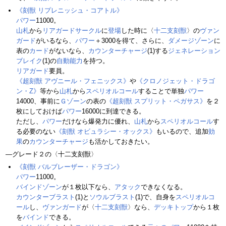
《刻獣 リプレニッシュ・コアトル》
パワー
11000。
山札
から
リアガードサークル
に
登場
した時に〈
十二支刻獣
〉の
ヴァン
ガード
がいるなら、
パワー
＋3000を得て、さらに、
ダメージゾーン
に
表の
カード
がないなら、
カウンターチャージ
(1)する
ジェネレーション
ブレイク
(1)の
自動能力
を持つ。
リアガード
要員。
《超刻獣 アヴニール・フェニックス》
や
《クロノジェット・ドラゴ
ン・Z》
等から
山札
から
スペリオルコール
することで単独
パワー
14000、事前に
Ｇゾーン
の表の
《超刻獣 スプリット・ペガサス》
を２
枚にしておけば
パワー
16000に到達できる。
ただし、
パワー
だけなら爆発力に優れ、
山札
から
スペリオルコール
す
る必要のない
《刻獣 オビュラシー・オックス》
もいるので、追加
効
果
の
カウンターチャージ
も活かしておきたい。
―グレード２の〈十二支刻獣〉
《刻獣 バルブレーザー・ドラゴン》
パワー
11000。
バインドゾーン
が１枚以下なら、
アタック
できなくなる。
カウンターブラスト
(1)と
ソウルブラスト
(1)で、自身を
スペリオルコ
ール
し、
ヴァンガード
が〈
十二支刻獣
〉なら、
デッキトップ
から１枚
を
バインド
できる。