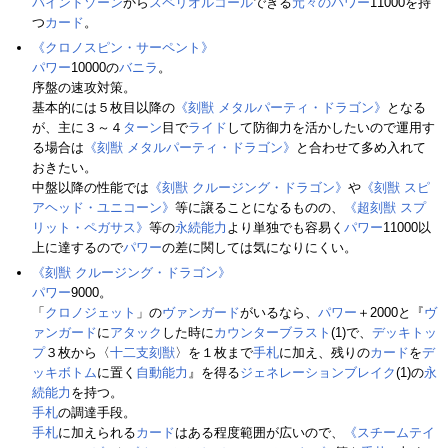
バインドゾーン
から
スペリオルコール
できる
元々のパワー
11000を持
つ
カード
。
《クロノスピン・サーペント》
パワー
10000の
バニラ
。
序盤の速攻対策。
基本的には５枚目以降の
《刻獣 メタルパーティ・ドラゴン》
となる
が、主に３～４
ターン
目で
ライド
して防御力を活かしたいので運用す
る場合は
《刻獣 メタルパーティ・ドラゴン》
と合わせて多め入れて
おきたい。
中盤以降の性能では
《刻獣 クルージング・ドラゴン》
や
《刻獣 スピ
アヘッド・ユニコーン》
等に譲ることになるものの、
《超刻獣 スプ
リット・ペガサス》
等の
永続能力
より単独でも容易く
パワー
11000以
上に達するので
パワー
の差に関しては気になりにくい。
《刻獣 クルージング・ドラゴン》
パワー
9000。
「
クロノジェット
」の
ヴァンガード
がいるなら、
パワー
＋2000と『
ヴ
ァンガード
に
アタック
した時に
カウンターブラスト
(1)で、
デッキトッ
プ
３枚から〈
十二支刻獣
〉を１枚まで
手札
に加え、残りの
カード
を
デ
ッキボトム
に置く
自動能力
』を得る
ジェネレーションブレイク
(1)の
永
続能力
を持つ。
手札
の調達手段。
手札
に加えられる
カード
はある程度範囲が広いので、
《スチームテイ