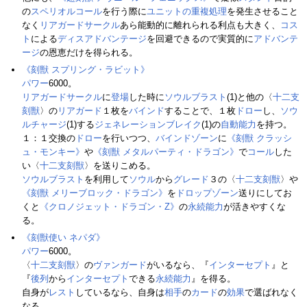
の
スペリオルコール
を行う際に
ユニットの重複処理
を発生させること
なく
リアガードサークル
あら能動的に離れられる利点も大きく、
コス
ト
による
ディスアドバンテージ
を回避できるので実質的に
アドバンテ
ージ
の恩恵だけを得られる。
《刻獣 スプリング・ラビット》
パワー
6000。
リアガードサークル
に
登場
した時に
ソウルブラスト
(1)と他の〈
十二支
刻獣
〉の
リアガード
１枚を
バインド
することで、１枚
ドロー
し、
ソウ
ルチャージ
(1)する
ジェネレーションブレイク
(1)の
自動能力
を持つ。
１：１交換の
ドロー
を行いつつ、
バインドゾーン
に
《刻獣 クラッシ
ュ・モンキー》
や
《刻獣 メタルパーティ・ドラゴン》
で
コール
した
い〈
十二支刻獣
〉を送りこめる。
ソウルブラスト
を利用して
ソウル
から
グレード
３の〈
十二支刻獣
〉や
《刻獣 メリーブロック・ドラゴン》
を
ドロップゾーン
送りにしてお
くと
《クロノジェット・ドラゴン・Z》
の
永続能力
が活きやすくな
る。
《刻獣使い ネパダ》
パワー
6000。
〈
十二支刻獣
〉の
ヴァンガード
がいるなら、『
インターセプト
』と
『
後列
から
インターセプト
できる
永続能力
』を得る。
自身が
レスト
しているなら、自身は
相手
の
カード
の
効果
で選ばれなく
なる。