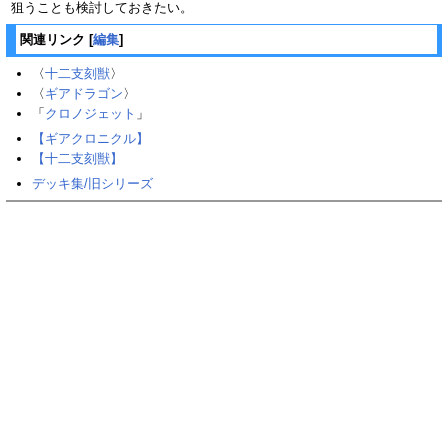
狙うことも検討しておきたい。
関連リンク
[
編集
]
〈
十二支刻獣
〉
〈
ギアドラゴン
〉
「
クロノジェット
」
【ギアクロニクル】
【十二支刻獣】
デッキ集/旧シリーズ