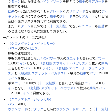
５
ターン
目から使える
バインドゾーン
を稼ぎつつ
相手
の
リアガード
を
処理する手段。
効果
の不安定だが少なくとも
グレード
０の
リアガード
なら確実に
デッ
キボトム
送りにできるので、
相手
の
グレード
０の
リアガード
がいる場
合は不発のリスクを負わずに利用できる。
また、６
ターン
目以降では〈
十二支刻獣
〉でない
Ｇユニット
を
超越
す
ると使えなくなる点に注意しておきたい。
―グレード１の〈十二支刻獣〉
《クロノダッシュ・ペッカリー》
パワー
8000の
バニラ
。
序盤の速攻対策。
中盤以降では適当な
元々のパワー
7000の
ユニット
と合わせて
パワー
15000
ライン
となり、
《超刻獣 スプリット・ペガサス》
１枚分の
効果
と合わせて
パワー
16000
ライン
、
《超刻獣 アヴニール・フェニック
ス》
と
《超刻獣 スプリット・ペガサス》
２枚分の
効果
で
パワー
21000
ライン
を狙える。
単体
パワー
11000の〈
十二支刻獣
〉と合わせた場合は
パワー
19000
ラ
イン
となり、
《超刻獣 スプリット・ペガサス》
２枚分の
効果
で
パワ
ー
21000
ライン
に調整できる。
《クロノエトス・ジャッカル》
パワー
7000。
ヴァンガード
に
アタック
した時に
ヴァンガードサークル
に〈
十二支刻