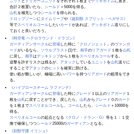
ニット
と
トリガーユニット
をそれぞれ１枚まで
デッキボトム
に置き、
合計２枚置いたら、
シールド
＋5000を得る。
山札
を補充しつつ
シールド
を得られる。
ドロップゾーン
に
タイムリープ
や
《超刻獣 スプリット・ペガサス》
等で
スペリオルコール
したい
カード
があれば、
デッキボトム
送りにし
ておくと良いだろう。
《時空竜 ヘテロラウンド・ドラゴン》
ガーディアンサークル
に
登場
した時に「
クロノジェット
」の
ヴァンガ
ード
がいるなら、
ソウルブラスト
(1)で、
相手
の
リアガード
１枚を
山札
に戻し、
相手
は
デッキトップ
から１枚を
スペリオルコール
する。
追撃を許すリスクは残るが、
アタック
している
ユニット
を
山札
送りに
することで
アタック
の
ヒット
を確実に防げる。
使い処が難しいが、極端に高い
パワー
を持つ
リアガード
の処理をでき
る。
《ハイブロースチーム ラファンナ》
ガーディアンサークル
に
登場
した時に
グレード
１以上の
リアガード
１
枚を
山札
に戻すことができ、戻したら、
山札
から
グレード
０の
カード
を１枚まで
スペリオルコール
し、
コール
したら、
シールド
＋10000を
得る。
スペリオルコール
の起点となる
《クロノ・ドラン・G》
等を１：１交
換で確保しつつ
シールド
25000の
ガーディアン
となる。
《刻獣守護 イリシュ》