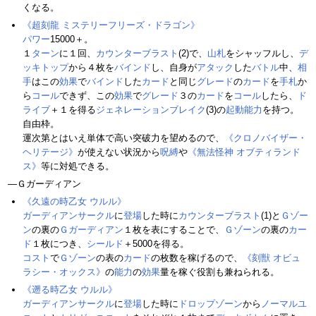
くなる。
《超刻龍 ミステリーフリーズ・ドラゴン》
パワー
15000＋。
１
ターン
に１回、
カウンターブラスト
(2)で、
山札
をシャッフルし、
デ
ッキトップ
から４枚を
バインド
し、自身が
アタック
した
バトル
中、
相
手
はこの
効果
で
バインド
した
カード
と同じ
グレード
の
カード
を
手札
か
ら
コール
できず、この
効果
で
グレード
３の
カード
を
コール
したら、
ド
ライブ
＋１を得る
ジェネレーションブレイク
(3)の
起動能力
を持つ。
自由枠。
運次第とはいえ単体で高い突破力を望めるので、
《クロノバイザー・
ヘリテージ》
が使えない状況から
呪縛
や
《無法怪神 オブティランド
ス》
等に対処できる。
―Ｇガーディアン
《久遠の時乙女 ウルル》
ガーディアンサークル
に
登場
した時に
カウンターブラスト
(1)と
Ｇゾー
ン
の裏の
Ｇガーディアン
１枚を表にすることで、
Ｇゾーン
の裏の
カー
ド
１枚につき、
シールド
＋5000を得る。
コスト
で
Ｇゾーン
の表の
カード
の枚数を稼げるので、
《刻獣 オビュ
ラシー・オックス》
の
能力
の
効果
量を稼ぐ役割も兼ねられる。
《遡る時乙女 ウルル》
ガーディアンサークル
に
登場
した時に
ドロップゾーン
から
ノーマルユ