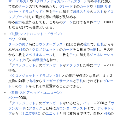
マー アルカ》
や
《クロノメディカル・ハムスター》
等を
手札
に加え
て次の
ターン
の守りを固めたり、
グレード
３の
カード
や
《刻獣 リボ
ルバー・ドラコキッド》
等を
手札
に加えて
超越スキル
の
コスト
を
ドロ
ップゾーン
送りに繋げる等の活躍が見込める。
得る
能力
を度外視しても、こちらの
ターン
だけでも単体
パワー
11000
となるだけでも優秀といえる。
《刻獣 シフトバレット・ドラゴン》
パワー
9000。
ターンの終了
時に
カウンターブラスト
(1)と自身の
退却
で、
山札
からそ
れぞれ
別名
の「
クロノジェット
」の
カード
を１枚まで
公開
し、その中
から１枚を
スペリオルコール
し、１枚を
手札
に加える
ジェネレーショ
ンブレイク
(2)の
自動能力
を持つ。
「
クロノジェット
」の
ヴァンガード
が
アタック
した時に
パワー
＋2000
得る。
《クロノジェット・ドラゴン・G》
との併用が必須となるが、１：２
交換の効率で
山札
から
リアガードサークル
と
手札
のそれぞれに
グレー
ド
３の
カード
をそれぞれ配置することができる。
《刻獣 スピアヘッド・ユニコーン》
パワー
9000。
「
クロノジェット
」の
ヴァンガード
がいるなら、
パワー
＋2000と『
ヴ
ァンガード
に
アタック
した時に
カウンターブラスト
(1)で、
デッキトッ
プ
から〈
十二支刻獣
〉の
ユニット
と同じ枚数まで見て、自身と
別名
の