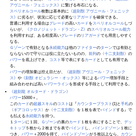
アヴニール・フェニックス》
に繋げる布石になる。
スペリオルコール
枚数は基本的に
《超刻獣 アヴニール・フェニック
ス》
に劣るが、状況に応じて必要な
リアガード
を確保できる。
普通に利用する場合は
グレード
の高い
カード
を
スペリオルコール
しづ
らいが、
《クロノジェット・ドラゴン・Z》
の
スペリオルコール
能力
を利用すれば、ある程度高い
グレード
の
リアガード
でも用意しやすく
なる。
Ｇゾーン
で有効となる
永続能力
は他の
ファイター
の
ターン
では有効と
ならないので守りには役に立たないものの、
前列
の〈
十二支刻獣
〉の
パワー
を底上げでき、
コスト
等で表にする
カード
としても有用であ
る。
パワー
の増加量は控え目だが、
《超刻獣 アヴニール・フェニック
ス》
や
《刻獣 オビュラシー・オックス》
等による
パワー
増加手段と
組み合わせれば高い
パワー
ライン
を形成する手段として利用できる。
《超刻龍 オルタード・ドラゴン》
パワー
15000＋。
この
カード
の
超越スキル
の
コスト
は『
カウンターブラスト
(1)と
手札
の
〈
ギアコロッサス
〉か〈
十二支刻獣
〉を１枚を表で
バインド
する』で
も払える
永続能力
を持つ。
１
ターン
に１回、
Ｇゾーン
の裏の
カード
１枚を表にすることで、
デッ
キトップ
５枚から２枚までを表で
バインド
し、
バインドゾーン
１枚に
つき、
パワー
＋2000を得て、
バインドゾーン
が５枚以上なら、
カウン