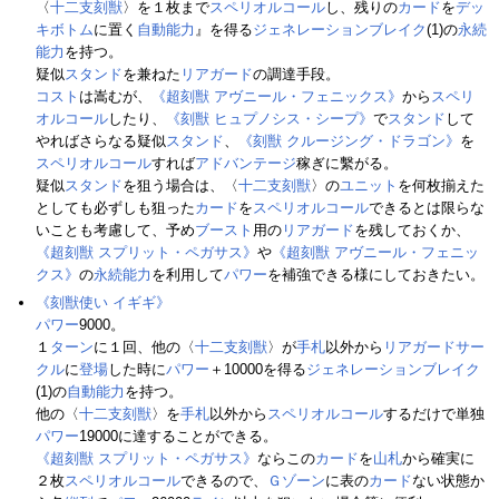
〈
十二支刻獣
〉を１枚まで
スペリオルコール
し、残りの
カード
を
デッ
キボトム
に置く
自動能力
』を得る
ジェネレーションブレイク
(1)の
永続
能力
を持つ。
疑似
スタンド
を兼ねた
リアガード
の調達手段。
コスト
は嵩むが、
《超刻獣 アヴニール・フェニックス》
から
スペリ
オルコール
したり、
《刻獣 ヒュプノシス・シープ》
で
スタンド
して
やればさらなる疑似
スタンド
、
《刻獣 クルージング・ドラゴン》
を
スペリオルコール
すれば
アドバンテージ
稼ぎに繫がる。
疑似
スタンド
を狙う場合は、〈
十二支刻獣
〉の
ユニット
を何枚揃えた
としても必ずしも狙った
カード
を
スペリオルコール
できるとは限らな
いことも考慮して、予め
ブースト
用の
リアガード
を残しておくか、
《超刻獣 スプリット・ペガサス》
や
《超刻獣 アヴニール・フェニッ
クス》
の
永続能力
を利用して
パワー
を補強できる様にしておきたい。
《刻獣使い イギギ》
パワー
9000。
１
ターン
に１回、他の〈
十二支刻獣
〉が
手札
以外から
リアガードサー
クル
に
登場
した時に
パワー
＋10000を得る
ジェネレーションブレイク
(1)の
自動能力
を持つ。
他の〈
十二支刻獣
〉を
手札
以外から
スペリオルコール
するだけで単独
パワー
19000に達することができる。
《超刻獣 スプリット・ペガサス》
ならこの
カード
を
山札
から確実に
２枚
スペリオルコール
できるので、
Ｇゾーン
に表の
カード
ない状態か