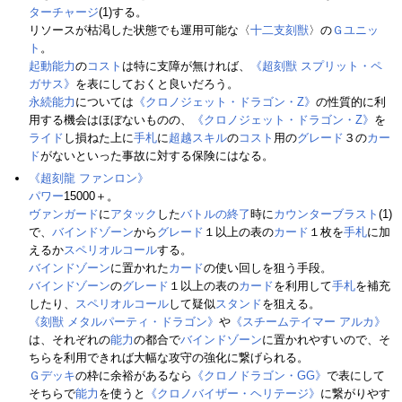
ターチャージ
(1)する。
リソースが枯渇した状態でも運用可能な〈
十二支刻獣
〉の
Ｇユニッ
ト
。
起動能力
の
コスト
は特に支障が無ければ、
《超刻獣 スプリット・ペ
ガサス》
を表にしておくと良いだろう。
永続能力
については
《クロノジェット・ドラゴン・Z》
の性質的に利
用する機会はほぼないものの、
《クロノジェット・ドラゴン・Z》
を
ライド
し損ねた上に
手札
に
超越スキル
の
コスト
用の
グレード
３の
カー
ド
がないといった事故に対する保険にはなる。
《超刻龍 ファンロン》
パワー
15000＋。
ヴァンガード
に
アタック
した
バトルの終了
時に
カウンターブラスト
(1)
で、
バインドゾーン
から
グレード
１以上の表の
カード
１枚を
手札
に加
えるか
スペリオルコール
する。
バインドゾーン
に置かれた
カード
の使い回しを狙う手段。
バインドゾーン
の
グレード
１以上の表の
カード
を利用して
手札
を補充
したり、
スペリオルコール
して疑似
スタンド
を狙える。
《刻獣 メタルパーティ・ドラゴン》
や
《スチームテイマー アルカ》
は、それぞれの
能力
の都合で
バインドゾーン
に置かれやすいので、そ
ちらを利用できれば大幅な攻守の強化に繋げられる。
Ｇデッキ
の枠に余裕があるなら
《クロノドラゴン・GG》
で表にして
そちらで
能力
を使うと
《クロノバイザー・ヘリテージ》
に繋がりやす