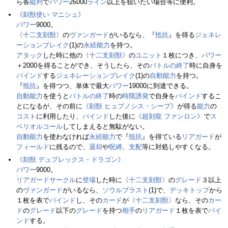
ら各
縦列
で
パワー
26000
ライン
以上を狙いたい場合等に便利。
《刻獣使い マニシュ》
パワー
9000。
〈
十二支刻獣
〉の
ヴァンガード
がいるなら、『
抵抗
』を得る
ジェネレ
ーションブレイク
(1)の
永続能力
を持つ。
アタック
した時に他の〈
十二支刻獣
〉の
ユニット
１枚につき、
パワー
＋2000を得ることができ、そうしたら、その
バトルの終了
時に自身を
バインド
する
ジェネレーションブレイク
(1)の
自動能力
を持つ。
『
抵抗
』を得つつ、単体で最大
パワー
19000に到達できる。
自動能力
を使うと
バトルの終了
時の
時限誘発
で自身を
バインド
するこ
とになるが、その前に
《刻獣 ヒュプノシス・シープ》
が得る
能力
の
コスト
に利用したり、
バインド
した後に
《超刻龍 ファンロン》
で
ス
ペリオルコール
してしまえると無駄がない。
自動能力
を使わなければ
永続能力
で『
抵抗
』を得ている
リアガード
が
フィールド
に残るので、
退却
や
呪縛
、
支配
等に対処しやすくなる。
《刻獣 デュプレックス・ドラゴン》
パワー
9000。
リアガードサークル
に
登場
した時に〈
十二支刻獣
〉の
グレード
３以上
の
ヴァンガード
がいるなら、
ソウルブラスト
(1)で、
デッキトップ
から
１枚を表で
バインド
し、その
カード
が〈
十二支刻獣
〉なら、その
カー
ド
の
グレード
以下の
グレード
を持つ
相手
の
リアガード
１枚を表で
バイ
ンド
する。