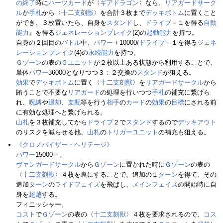
の終了
時に
ハーツカード
が〈
ギアドラゴン
〉なら、
リアガードサーク
ル
か
手札
から〈
十二支刻獣
〉を合計３枚まで
デッキボトム
に置くこと
ができ、３枚置いたら、自身を
スタンド
し、
ドライブ
－１を得る
自動
能力
』を得る
ジェネレーションブレイク
(2)の
起動能力
を持つ。
自身の２回目の
バトル
中、
パワー
＋10000/
ドライブ
＋１を得る
ジェネ
レーションブレイク
(4)の
永続能力
を持つ。
Ｇゾーン
の表の
Ｇユニット
が２枚以上ある状態から利用することで、
単体
パワー
36000となりつつ３：２交換の
スタンド
が狙える。
効果
で
デッキボトム
に置く〈
十二支刻獣
〉を
リアガードサークル
から
賄うことで不要な
リアガード
の処理を行いつつ
手札
の補充に繋げら
れ、
呪縛
や
退却
、
支配
等を行う
相手
の
カード
の
効果
の
目標
にされる前
に有効な処理へと繋げられる。
山札
を３枚補充してから
ドライブ
２で
スタンド
するので
デッキアウト
のリスクを減らせる他、
山札
の
トリガーユニット
の補充も狙える。
《クロノバイザー・ヘリテージ》
パワー
15000＋。
ヴァンガードサークル
から
Ｇゾーン
に置かれた時に
Ｇゾーン
の表の
〈
十二支刻獣
〉４枚を裏にすることで、追加の１
ターン
を得て、その
追加
ターン
の
ライドフェイズ
を飛ばし、
メインフェイズ
の開始時に自
身を
超越
する。
フィニッシャー。
コスト
で
Ｇゾーン
の表の〈
十二支刻獣
〉４枚を要求されるので、
コス