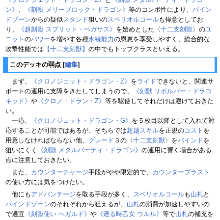
ン》
、
《刻獣 メリーブロック・ドラゴン》
等のコンボ性により、
バイン
ドゾーン
からの疑似
スタンド
狙いの
スペリオルコール
も得意としてお
り、
《超刻獣 スプリット・ペガサス》
を始めとした〈
十二支刻獣
〉の
ユ
ニット
の
パワー
を増やす各種
永続能力
の恩恵を享受しやすく、総合的な
攻撃性能では
【十二支刻獣】
の中でもトップクラスといえる。
このデッキの弱点
[
編集
]
まず、
《クロノジェット・ドラゴン・Z》
を
ライド
できないと、関連サ
ポートの運用に支障をきたしてしまうので、
《刻獣 リボルバー・ドラコ
キッド》
や
《クロノ・ドラン・Z》
等を駆使してそれだけは避けておきた
い。
一応、
《クロノジェット・ドラゴン・G》
を５枚目以降として入れて対
応することが可能ではあるが、そちらでは
超越スキル
を正規の
コスト
を
用意しなければならない他、
グレード
３の〈
十二支刻獣
〉を
バインド
を
狙いにくく
《刻獣 メタルパーティ・ドラゴン》
の運用に響く場合がある
点に注意しておきたい。
また、
カウンターチャージ
手段がやや限定的で、
カウンターブラスト
の使い方には気をつけたい。
他にも
アドバンテージ
を取る手段が多く、
スペリオルコール
も
山札
と
バインドゾーン
のそれぞれから狙えるが、
山札
の消費が加速しやすいの
で適宜
《刻獣使い ヘガルド》
や
《遡る時乙女 ウルル》
等で
山札
の補充を