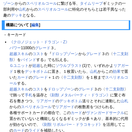
ゾーン
からの
スペリオルコール
に繋げる等、
タイムリープ
ギミックの一
部利用や
山札
からの
スペリオルコール
に特化のそちらとは若干異なった
趣の
デッキ
となる。
構築について
[
編集
]
－キーカード
《クロノジェット・ドラゴン・Z》
パワー
11000の
グレード
３。
超越スキル
の
コスト
を『
ドロップゾーン
から
グレード
３の〈
十二支刻
獣
〉を
バインド
する』でも払える。
Ｇユニット
が
超越
した時に
ソウルブラスト
(1)で、いずれかよ
リアガー
ド
１枚を
デッキボトム
に置き、１枚置いたら、
山札
からこの
効果
で置
いた
カード
の
グレード
＋１の〈
十二支刻獣
〉を１枚まで
スペリオルコ
ール
する。
超越スキル
の
コスト
を
ドロップゾーン
の
グレード
３の〈
十二支刻獣
〉
で賄って
手札
を温存と
《刻獣 メタルパーティ・ドラゴン》
に繋ぐ布
石を敷きつつ、
リアガード
の
デッキボトム
送りとそれに連動した
山札
からの
スペリオルコール
で
リアガード
の枚数差をつけられる。
各種サポートカードの都合で、この
カード
が
ヴァンガードサークル
に
置かれていないと機能しなくなるギミックが多々あり、基本的に代用
が効かないので、
《刻獣 リボルバー・ドラコキッド》
を活用してこ
の
カード
の
ライド
を補助したい。