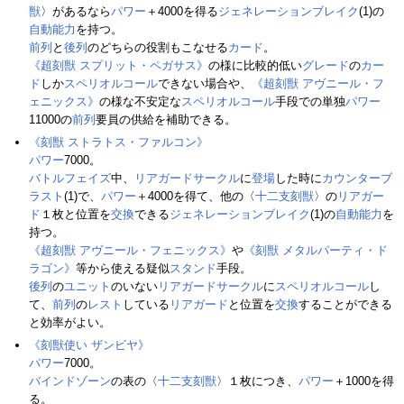
獣
〉があるなら
パワー
＋4000を得る
ジェネレーションブレイク
(1)の
自動能力
を持つ。
前列
と
後列
のどちらの役割もこなせる
カード
。
《超刻獣 スプリット・ペガサス》
の様に比較的低い
グレード
の
カー
ド
しか
スペリオルコール
できない場合や、
《超刻獣 アヴニール・フ
ェニックス》
の様な不安定な
スペリオルコール
手段での単独
パワー
11000の
前列
要員の供給を補助できる。
《刻獣 ストラトス・ファルコン》
パワー
7000。
バトルフェイズ
中、
リアガードサークル
に
登場
した時に
カウンターブ
ラスト
(1)で、
パワー
＋4000を得て、他の〈
十二支刻獣
〉の
リアガー
ド
１枚と位置を
交換
できる
ジェネレーションブレイク
(1)の
自動能力
を
持つ。
《超刻獣 アヴニール・フェニックス》
や
《刻獣 メタルパーティ・ド
ラゴン》
等から使える疑似
スタンド
手段。
後列
の
ユニット
のいない
リアガードサークル
に
スペリオルコール
し
て、
前列
の
レスト
している
リアガード
と位置を
交換
することができる
と効率がよい。
《刻獣使い ザンビヤ》
パワー
7000。
バインドゾーン
の表の〈
十二支刻獣
〉１枚につき、
パワー
＋1000を得
る。