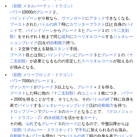
《刻獣 メタルパーティ・ドラゴン》
パワー
10000の
グレード
２。
バインドゾーン
が０枚なら、
ヴァンガード
に
アタック
できなくなる。
ブースト
された
バトルの終了
時に
カウンターブラスト
(1)と自身の
バイ
ンド
で、
バインドゾーン
から
グレード
３と
グレード
１の〈
十二支刻
獣
〉をそれぞれ１枚まで同じ
縦列
に
スペリオルコール
する
ジェネレー
ションブレイク
(1)をの
自動能力
持つ。
１：２交換で使える疑似
スタンド
手段。
ブースト
役とは別に
バインドゾーン
に
グレード
３と
グレード
１の〈
十
二支刻獣
〉が必要となるものの安定した
スペリオルコール
が狙えるの
が強みとなる。
《刻獣 メリーブロック・ドラゴン》
パワー
7000の
グレード
１。
ヴァンガード
が
グレード
３以上なら、
グレード
＋２を得る。
ブースト
した時に他の〈
十二支刻獣
〉の
ユニット
１枚につき、
パワー
＋2000を得ることができ、そうしたら、その
バトルの終了
時に自身を
表で
バインド
する
ジェネレーションブレイク
(1)の
自動能力
を持つ。
ドロップゾーン
で
グレード
３の
カード
となることで、
《クロノジェッ
ト・ドラゴン・Z》
の
永続能力
を活かせる
カード
。
その他、
山札
でも
グレード
３の
カード
になるので、中盤以降からは
《刻獣 リボルバー・ドラコキッド》
で
手札
に加えられるのも強み。
自動能力
も
パワー
を増やしつつ
バトルの終了
時の自身を表で
バインド