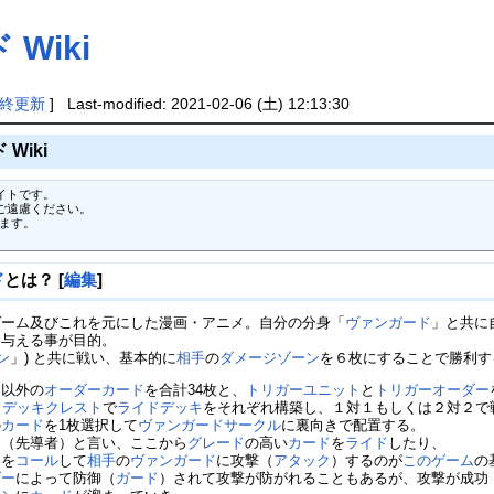
Wiki
終更新
] Last-modified: 2021-02-06 (土) 12:13:30
Wiki
トです。

遠慮ください。

ます。

ド
とは？
[
編集
]
ゲーム及びこれを元にした漫画・アニメ。自分の分身「
ヴァンガード
」と共に
を与える事が目的。
ン
」) と共に戦い、基本的に
相手
の
ダメージゾーン
を６枚にすることで勝利す
ー
以外の
オーダーカード
を合計34枚と、
トリガーユニット
と
トリガーオーダー
ドデッキクレスト
で
ライドデッキ
をそれぞれ構築し、１対１もしくは２対２で
の
カード
を1枚選択して
ヴァンガードサークル
に裏向きで配置する。
ド
（先導者）と言い、ここから
グレード
の高い
カード
を
ライド
したり、
ド
を
コール
して
相手
の
ヴァンガード
に攻撃（
アタック
）するのが
このゲーム
の
ダー
によって防御（
ガード
）されて攻撃が防がれることもあるが、攻撃が成功