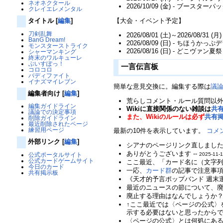
ネオネクタール
2026/10/09 (金) - ブースターパ
クレイエレメンタル
【大会・イベント予定】
タイトル
[
編集
]
刀剣乱舞
2026/08/01 (土)～2026/08/31 
BanG Dream!
2026/08/09 (日) - ちほうか
モンスターストライク
2026/08/16 (日) - どこヴァン夏祭
シャーマンキング
終末のワルキューレ
ぶいすぽっ！
一言伝言板
コロコロ
バディファイト
イナズマイレブン
簡単な意見交換に。編集する際は
議
編集者向け
[
編集
]
荒らしコメント・ルール質問以
編集ガイドライン
Wikiに直接関係のない雑談は
共
議論での決定事項
また、Wikiのルールは必ず
共有
削除ガイドライン
最近削除されたページ
練習用ページ
最新の10件を表示しています。
コメ
外部リンク
[
編集
]
シアナのページリンク直しました。
ありがとうございます --
公式ポータルサイト
2025-11-1
公式カードゲームサイト
ここ最近、「カード名に（文字列
今日のカード
一応、
カード群
の記事で注意事項
共有掲示板
《天才的予言ポップバンド 週末
最近のニュースの節について、廃
廃止する理由はなんでしょうか？ 
↑ここ最近では〈ページの公式〉
示する必要はないと思ったからです
〈ページの公式〉とは何処にあるの