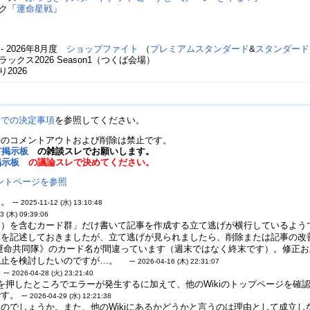
ック「
運命星戦
」
(月) - 2026年8月度
ショップファイト
（
プレミアムスタンダード
&
スタンダード
っぷデラックス2026 Season1（つくば会場）
り2026
論での決定事項
を参照してください。
外のコメントアウトおよび削除は禁止です。
有掲示板
の雑談スレでお願いします。
掲示板
の議論スレで決めてください。
ントページを参照
 --
2025-11-12 (水) 13:10:48
3 (木) 09:39:06
）を含むカード群」だけ書いて記事を作成する立て逃げが横行しているようです
を記述しておきましたが、立て逃げが見られましたら、削除または記事の改善
運命共同隊》のカード名が間違っています（週末ではなく終末です）。修正お願
止を検討したいのですが…。 --
2026-04-16 (木) 22:31:07
--
2026-04-28 (火) 23:21:40
を押したところでエラーが発生するに加えて、他のWikiのトップページを
。 --
2026-04-29 (水) 12:21:38
でしょうか。また、他のWikiにあるかどうかと言うのは理由として成立しない