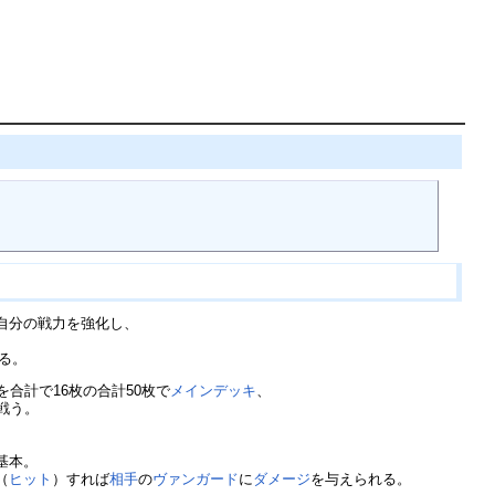
自分の戦力を強化し、
る。
を合計で16枚の合計50枚で
メインデッキ
、
戦う。
基本。
（
ヒット
）すれば
相手
の
ヴァンガード
に
ダメージ
を与えられる。