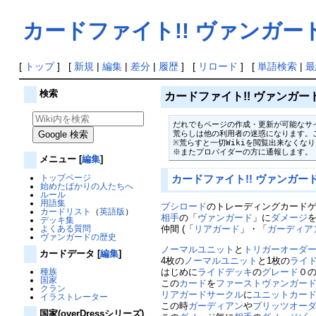
カードファイト!! ヴァンガード 
[
トップ
] [
新規
|
編集
|
差分
|
履歴
] [
リロード
] [
単語検索
|
最
検索
カードファイト!! ヴァンガード 
だれでもページの作成・更新が可能なサイ
荒らしは他の利用者の迷惑になります。ご
※荒らすと一切Wikiを閲覧出来なくなり
※またプロバイダーの方に通報します。
メニュー
[
編集
]
トップページ
カードファイト!! ヴァンガー
始めたばかりの人たちへ
ルール
用語集
ブシロード
のトレーディングカード
カードリスト
（
英語版
）
相手
の「
ヴァンガード
」に
ダメージ
デッキ集
よくある質問
仲間 (「
リアガード
」・「
ガーディア
ヴァンガードの歴史
ノーマルユニット
と
トリガーオーダ
カードデータ
[
編集
]
4枚の
ノーマルユニット
と1枚の
ライ
種族
はじめに
ライドデッキ
の
グレード
０
国家
この
カード
を
ファーストヴァンガー
クラン
リアガードサークル
に
ユニットカー
イラストレーター
この時
ガーディアン
や
ブリッツオー
国家(overDressシリーズ)