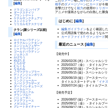
この
ダメージ
毎に
相手
の
ダメージゾ
[
編集
]
相手
の
ダメージゾーン
に
カード
が６
攻撃だけでなく
能力
の使用や
トリガ
ドラゴンエンパイア
アニメや漫画さながらの白熱した勝
ダークステイツ
ブラントゲート
ケテルサンクチュアリ
はじめに
[
編集
]
ストイケイア
リリカルモナステリオ
編集ガイドライン
をよく確認し
クラン(新シリーズ以前)
公式用語集で使われるようなル
[
編集
]
カードファイト!! ヴァンガード
ロイヤルパラディン
オラクルシンクタンク
最近のニュース
[
編集
]
エンジェルフェザー
シャドウパラディン
ゴールドパラディン
【発売中】
ジェネシス
かげろう
ぬばたま
2026/02/26 (木) - スペシャル
たちかぜ
2025/03/27（金） - タイト
むらくも
2026/04/10 (金) - ブースターパ
なるかみ
ノヴァグラップラー
2026/05/15 (金) - スペシャル
ディメンジョンポリス
2026/06/19 (金) - ブースターパ
エトランジェ
リンクジョーカー
タイトルスタートデッキ「
イナズ
スパイクブラザーズ
2026/07/24 (金) - タイトルブ
ダークイレギュラーズ
ペイルムーン
ギアクロニクル
【発売予定】
グランブルー
バミューダ△
2026/08/07 (金) - ブースターパ
アクアフォース
2025/09/12（金） - タイト
メガコロニー
グレートネイチャー
2026/09/17 (木) - スペシャル