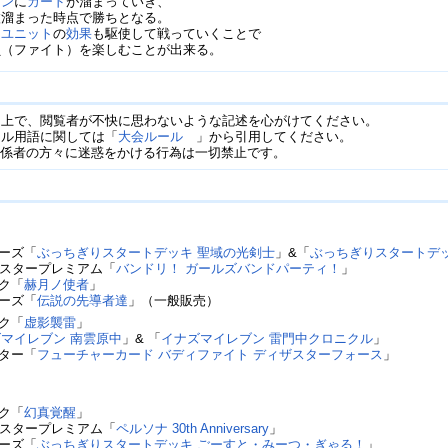
ーン
に
カード
が溜まっていき、
枚溜まった時点で勝ちとなる。
ーユニット
の
効果
も駆使して戦っていくことで
負（ファイト）を楽しむことが出来る。
た上で、閲覧者が不快に思わないような記述を心がけてください。
ール用語に関しては「
大会ルール
」から引用してください。
関係者の方々に迷惑をかける行為は一切禁止です。
シリーズ「
ぶっちぎりスタートデッキ 聖域の光剣士
」&「
ぶっちぎりスタートデッ
ルブースタープレミアム「
バンドリ！ ガールズバンドパーティ！
」
ック「
赫月ノ使者
」
シリーズ「
伝説の先導者達
」（一般販売）
ック「
虚影襲雷
」
マイレブン 南雲原中
」& 「
イナズマイレブン 雷門中クロニクル
」
ースター「
フューチャーカード バディファイト ディザスターフォース
」
ック「
幻真覚醒
」
ルブースタープレミアム「
ペルソナ 30th Anniversary
」
シリーズ「
ぶっちぎりスタートデッキ ごーすと・みーつ・ぎゃる！
」