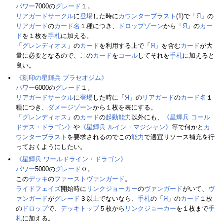
パワー
7000の
グレード
１。
リアガードサークル
に
登場
した時に
カウンターブラスト
(1)で「
Я
」の
リアガード
の
カード名
１種につき、
ドロップゾーン
から「
Я
」の
カー
ド
を１枚を
手札
に加える。
「
グレンディオス
」の
カード
を利用する上で「
Я
」を含む
カード
が大
量に必要となるので、この
カード
を
コール
してそれを
手札
に加えると
良い。
《刻印の星輝兵 プラセオジム》
パワー
6000の
グレード
１。
リアガードサークル
に
登場
した時に「
Я
」の
リアガード
の
カード名
１
種につき、
ダメージゾーン
から１枚を表にする。
「
グレンディオス
」の
カード
の
起動能力
以外にも、
《星輝兵 コール
ドデス・ドラゴン》
や
《星輝兵 ルイン・マジシャン》
等で何かと
カ
ウンターブラスト
を要求されるのでこの
能力
で適宜リソース補充を行
っておくようにしたい。
《星輝兵 ワールドライン・ドラゴン》
パワー
5000の
グレード
０。
この
デッキ
の
ファーストヴァンガード
。
ライドフェイズ
開始時に
リンクジョーカー
の
ヴァンガード
がいて、
ヴ
ァンガード
が
グレード
３以上でないなら、
手札
の「
Я
」の
カード
１枚
の
ドロップ
で、
デッキトップ
５枚から
リンクジョーカー
を１枚まで
手
札
に加える。