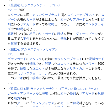
《星雲竜 ビッグクランチ・ドラゴン》
パワー
15000＋。
１
ターン
に１回、
カウンターブラスト
(1)と
Ｇペルソナブラスト
で、
Ｇ
ゾーン
の表の
カード
が２枚以上なら、
相手
の
リアガード
１枚と同じ
縦
列
にいる
リアガード
すべてを
呪縛
し、その
カード
の次の
エンドフェイ
ズ
中の
解呪
を封じる。
解呪
封じつきの
相手
の
リアガード
の
呪縛
を行え、
ダメージゾーン
が３
枚以下でも
要件
を満たせばいいため、
解呪
封じが適用されていなくて
も
超越
する価値はある。
《創世竜 アムネスティ・メサイア》
パワー
15000＋。
ヴァンガード
に
アタック
した時に
カウンターブラスト
(1)で
呪縛カード
好きな枚数だけ
解呪
でき、
解呪
した
ユニット
１枚につき
パワー
＋3000
を得て、
解呪
した
ユニット
が３枚以上なら
クリティカル
＋１を得る。
主に対
【リンクジョーカー】
のために採用される。
この
デッキ
は特に
呪縛
に弱いので、最低でも１枚は採用しておきた
い。
《終焉に灯る闇 ラクスカリーナ》
・
《宇宙の大輪 コスモリース》
ガーディアンサークル
に
登場
した時に
相手
の
後列
の
リアガード
を
呪縛
する
能力
を持つ。
直前の
ターン
に「
グレンディオス
」の
カード
で
解呪
封じを行っている