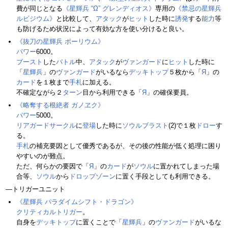
費が同じとなる
《星輝兵 “Ω” グレンディオス》
専用の
《禁忌の星輝兵
ルビジウム》
と比較して、
アタック
が
ヒット
した時に
誘発
する
能力
等
も防げるため状況によって有効な方を使い分けると良い。
《抜刀の星輝兵 ボーリウム》
パワー
6000。
ブースト
した
バトル
中、
アタック
が
ヴァンガード
に
ヒット
した時に
「
星輝兵
」の
ヴァンガード
がいるなら
デッキトップ
５枚から「
Я
」の
カード
を１枚まで
手札
に加える。
不確定ながら２
ターン
目から利用できる「
Я
」の確保要員。
《略奪する根絶者 ガノヱク》
パワー
5000。
リアガードサークル
に
登場
した時に
ソウルブラスト
(2)で１枚
ドロー
す
る。
手札
の補充要因として優秀であるが、その後の性能が低く処理に困り
やすいのが難点。
ただ、何らかの要因で「
Я
」の
カード
が
ソウル
に置かれてしまった場
合等、
ソウル
から
ドロップゾーン
に置く手段としても利用できる。
―トリガーユニット
《星輝兵 パラダイムシフト・ドラゴン》
クリティカルトリガー
。
自身を
デッキトップ
に置くことで「
星輝兵
」の
ヴァンガード
がいるな