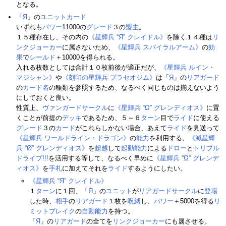
となる。
「
Я
」の
ユニットカード
いずれも
パワー
11000の
グレード
３の
盟主
。
１５種存在し、その内の
《星輝兵 “Я” クレイドル》
を除く１４種は
リ
ンクジョーカー
に属さないため、
《星輝兵 スパイラルアーム》
の
効
果
で
シールド
＋10000を得られる。
入れる枚数としては合計１０枚前後が適正だが、
《星輝兵 ルイン・
マジシャン》
や
《刻印の星輝兵 プラセオジム》
は「
Я
」の
リアガード
の
カード名
の種類を参照するため、なるべく同じものは揃えないよう
にしておくと良い。
性質上、
ヴァンガードサークル
に
《星輝兵 “Ω” グレンディオス》
に置
くことが前提の
デッキ
であるため、５～６
ターン
目で
ライド
に使える
グレード
３の
カード
がこれらしかない場合、あえて
ライド
を見送って
《星輝兵 ワールドライン・ドラゴン》
の
能力
を利用する、
《滅星輝
兵 “Ø” グレンディオス》
を
超越
して
起動能力
による
ドロー
と
トリプル
ドライブ!!!
を活用する等して、なるべく早めに
《星輝兵 “Ω” グレンデ
ィオス》
を
手札
に加えてそれを
ライド
するようにしたい。
《星輝兵 “Я” クレイドル》
１
ターン
に１回、「
Я
」の
ユニット
が
リアガードサークル
に
登場
した時、
相手
の
リアガード
１枚を
呪縛
し、
パワー
＋5000を得る
リ
ミットブレイク
の
自動能力
を持つ。
「
Я
」の
リアガード
の全てを
リンクジョーカー
にも属させる。