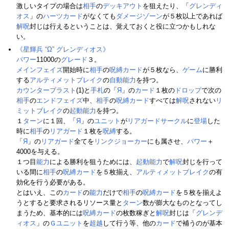
激しいタイプの場合は
相手
の
デッキアウト
を狙えたり、「
グレンディ
オス
」の
ハーツカード
がなくても
ダメージゾーン
が５枚以上であれば
解呪
封じは行えるということは、覚えておくと役に立つかもしれな
い。
《星輝兵 “Ω” グレンディオス》
パワー
11000の
グレード
３。
メインフェイズ
開始時に
相手
の
呪縛カード
が５枚なら、
ゲーム
に勝利
する
アルティメットブレイク
の
自動能力
を持つ。
カウンターブラスト
(1)と
手札
の「
Я
」の
カード
１枚の
ドロップ
で次の
相手
の
エンドフェイズ
中、
相手
の
呪縛カード
すべては
解呪
されない
リ
ミットブレイク
の
起動能力
を持つ。
１
ターン
に１回、「
Я
」の
ユニット
が
リアガードサークル
に
登場
した
時に
相手
の
リアガード
１枚を
呪縛
する。
「
Я
」の
リアガード
全てを
リンクジョーカー
にも属させ、
パワー
＋
4000を与える。
１つ目
能力
による勝利を狙うためには、
起動能力
で
解呪
封じを行って
いる間に
相手
の
呪縛カード
を５枚揃え、
アルティメットブレイク
の有
効化を行う必要がある。
とはいえ、この
カード
の
能力
だけで
相手
の
呪縛カード
を５枚を揃えよ
うとすると要求されるリソース量と
ターン
数が膨大なものとなってし
まうため、基本的には
呪縛カード
の枚数稼ぎと
解呪
封じは「
グレンデ
ィオス
」の
Ｇユニット
を
超越
して行う等、他の
カード
で補うのが基本