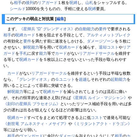
ら
相手
の
後列
の
リアガード
１枚を
呪縛
し、
山札
をシャッフルする。
シールド
10000を失うものの、手軽に使える
呪縛
要員。
このデッキの弱点と対抗策
[
編集
]
まず、
《星輝兵 “Ω” グレンディオス》
の
自動能力
の
要件
で要求される
相手
の
呪縛カード
５枚を阻止する手段として、
アルティメットブレイク
の有効化と
要件
を満たす前に速攻をしかける、
ダメージゾーン
を５枚に
させない、
解呪
能力
等を用いて
呪縛カード
を減らす、
退却
コスト
や
リア
ガード
を
手札
に戻す
能力
等で
カード
がない
リアガードサークル
を維持す
る等して
呪縛カード
を５枚以上にさせないといった手段が取られやす
い。
カード
がない
リアガードサークル
を維持するという手段は半端な枚数
なら、「
グレンディオス
」の
Ｇユニット
を
超越
しそれぞれの
起動能力
を
用いることによって容易に突破できる。
解呪
能力
等によって
呪縛カード
を減らされてしまうのは流石に痛い
が、それの恒常的な連発さえ防げれば
《星輝兵 ルイン・マジシャン》
や
《刻印の星輝兵 プラセオジム》
といったリソース補給手段を用いれば多
少の遅れは出るが狙えなくなるほどの影響は出ない。
呪縛カード
すべてをまとめて処理できる上に低
コスト
で連発も可能な
《創世竜 アムネスティ・メサイア》
や
《ミリタントアクト・ドラゴン》
等にはかなり弱い。
相手
の
ヴァンガード
に余計な
ダメージ
を与えないようにして
相手
の
カ