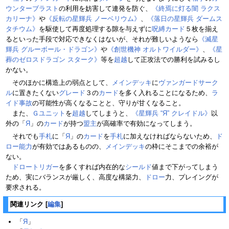
ウンターブラスト
の利用を妨害して連発を防ぐ、
《終焉に灯る闇 ラクス
カリーナ》
や
《反転の星輝兵 ノーベリウム》
、
《落日の星輝兵 ダームス
タチウム》
を駆使して再度処理する隙を与えずに
呪縛カード
５枚を揃え
るといった手段で対応できなくはないが、それが難しいようなら
《滅星
輝兵 グルーボール・ドラゴン》
や
《創世機神 オルトワイルダー》
、
《星
葬のゼロスドラゴン スターク》
等を
超越
して正攻法での勝利を試みるし
かない。
そのほかに構造上の弱点として、
メインデッキ
に
ヴァンガードサーク
ル
に置きたくない
グレード
３の
カード
を多く入れることになるため、
ラ
イド事故
の可能性が高くなることと、守りが甘くなること。
また、
Ｇユニット
を
超越
してしまうと、
《星輝兵 “Я” クレイドル》
以
外の「
Я
」の
カード
が持つ
盟主
が高確率で有効になってしまう。
それでも
手札
に「
Я
」の
カード
を
手札
に加えなければならないため、
ド
ロー
能力
が有効ではあるものの、
メインデッキ
の枠にそこまでの余裕が
ない。
ドロートリガー
を多くすれば内在的な
シールド
値まで下がってしまう
ため、実にバランスが厳しく、高度な構築力、
ドロー
力、プレイングが
要求される。
関連リンク
[
編集
]
「
Я
」