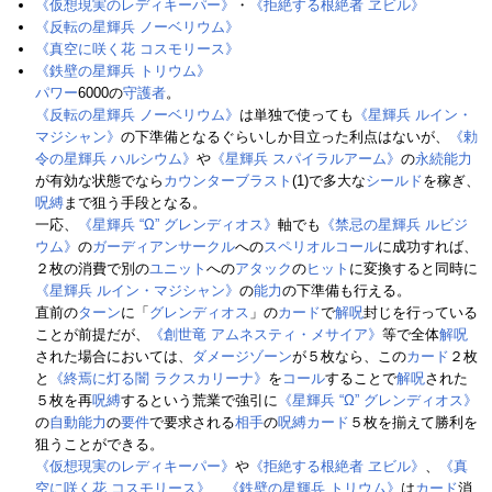
《仮想現実のレディキーパー》
・
《拒絶する根絶者 ヱビル》
《反転の星輝兵 ノーベリウム》
《真空に咲く花 コスモリース》
《鉄壁の星輝兵 トリウム》
パワー
6000の
守護者
。
《反転の星輝兵 ノーベリウム》
は単独で使っても
《星輝兵 ルイン・
マジシャン》
の下準備となるぐらいしか目立った利点はないが、
《勅
令の星輝兵 ハルシウム》
や
《星輝兵 スパイラルアーム》
の
永続能力
が有効な状態でなら
カウンターブラスト
(1)で多大な
シールド
を稼ぎ、
呪縛
まで狙う手段となる。
一応、
《星輝兵 “Ω” グレンディオス》
軸でも
《禁忌の星輝兵 ルビジ
ウム》
の
ガーディアンサークル
への
スペリオルコール
に成功すれば、
２枚の消費で別の
ユニット
への
アタック
の
ヒット
に変換すると同時に
《星輝兵 ルイン・マジシャン》
の
能力
の下準備も行える。
直前の
ターン
に「
グレンディオス
」の
カード
で
解呪
封じを行っている
ことが前提だが、
《創世竜 アムネスティ・メサイア》
等で全体
解呪
された場合においては、
ダメージゾーン
が５枚なら、この
カード
２枚
と
《終焉に灯る闇 ラクスカリーナ》
を
コール
することで
解呪
された
５枚を再
呪縛
するという荒業で強引に
《星輝兵 “Ω” グレンディオス》
の
自動能力
の
要件
で要求される
相手
の
呪縛カード
５枚を揃えて勝利を
狙うことができる。
《仮想現実のレディキーパー》
や
《拒絶する根絶者 ヱビル》
、
《真
空に咲く花 コスモリース》
、
《鉄壁の星輝兵 トリウム》
は
カード
消