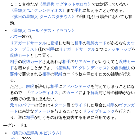
１：１交換だが
《星輝兵 マグネットホロウ》
では対応していない
《星輝兵 “Ω” グレンディオス》
まで
手札
に加えることができる。
《落日の星輝兵 ダームスタチウム》
の利用を狙う場合においても有
効。
《星輝兵 コールドデス・ドラゴン》
パワー
8000。
リアガードサークル
に
登場
した時に
相手
の
呪縛カード
があるなら
カウ
ンターブラスト
(1)で
相手
は
リアガードサークル
１つに
デッキトップ
を
呪縛カード
として置く。
相手
の
呪縛カード
さえあれば
相手
の
リアガード
がいなくても
呪縛カー
ド
を増やすことができ、
《星輝兵 “Ω” グレンディオス》
の
自動能力
の
要件
で要求される
相手
の
呪縛
カード５枚を満たすための補助が行え
る。
ただし、
解呪
を許せば
相手
に
アドバンテージ
を与えてしまうことにな
るので、「
グレンディオス
」の
カード
による
解呪
封じ等の補助がない
状態での使用は控えたい。
元々のパワー
の低さは４
ターン
目で
ライド
した場合に
相手
の
ヴァンガ
ード
に余計な
ダメージ
を与えることなく
ドライブチェック
を行えた
り、逆に
相手
が行うその戦術を妨害する用途に利用できる。
―グレード１
《禁忌の星輝兵 ルビジウム》