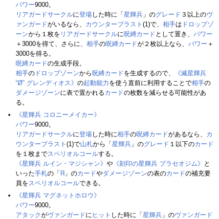
パワー
9000。
リアガードサークル
に
登場
した時に「
星輝兵
」の
グレード
３以上の
ヴ
ァンガード
がいるなら、
カウンターブラスト
(1)で、
相手
は
ドロップゾ
ーン
から１枚を
リアガードサークル
に
呪縛カード
として置き、
パワー
＋3000を得て、さらに、
相手
の
呪縛カード
が２枚以上なら、
パワー
＋
3000を得る。
呪縛カード
の生成手段。
相手
の
ドロップゾーン
から
呪縛カード
を生成するので、
《滅星輝兵
“Ø” グレンディオス》
の
起動能力
を使う直前に利用することで
相手
の
ダメージゾーン
に表で置かれる
カード
の枚数を減らせる可能性があ
る。
《星輝兵 コロニーメイカー》
パワー
9000。
リアガードサークル
に
登場
した時に
相手
の
呪縛カード
があるなら、
カ
ウンターブラスト
(1)で
山札
から「
星輝兵
」の
グレード
１以下の
カード
を１枚まで
スペリオルコール
する。
《星輝兵 ルイン・マジシャン》
や
《刻印の星輝兵 プラセオジム》
と
いった
手札
の「
Я
」の
カード
や
ダメージゾーン
の表の
カード
の補充要
員を
スペリオルコール
できる。
《星輝兵 マグネットホロウ》
パワー
9000。
アタック
が
ヴァンガード
に
ヒット
した時に「
星輝兵
」の
ヴァンガード