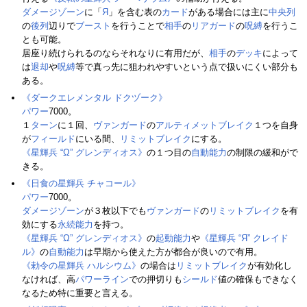
ダメージゾーン
に「
Я
」を含む表の
カード
がある場合には主に
中央列
の
後列
辺りで
ブースト
を行うことで
相手
の
リアガード
の
呪縛
を行うこ
とも可能。
居座り続けられるのならそれなりに有用だが、
相手
の
デッキ
によって
は
退却
や
呪縛
等で真っ先に狙われやすいという点で扱いにくい部分も
ある。
《ダークエレメンタル ドクヅーク》
パワー
7000。
１
ターン
に１回、
ヴァンガード
の
アルティメットブレイク
１つを自身
が
フィールド
にいる間、
リミットブレイク
にする。
《星輝兵 “Ω” グレンディオス》
の１つ目の
自動能力
の制限の緩和がで
きる。
《日食の星輝兵 チャコール》
パワー
7000。
ダメージゾーン
が３枚以下でも
ヴァンガード
の
リミットブレイク
を有
効にする
永続能力
を持つ。
《星輝兵 “Ω” グレンディオス》
の
起動能力
や
《星輝兵 “Я” クレイド
ル》
の
自動能力
は早期から使えた方が都合が良いので有用。
《勅令の星輝兵 ハルシウム》
の場合は
リミットブレイク
が有効化し
なければ、高
パワー
ライン
での押切りも
シールド
値の確保もできなく
なるため特に重要と言える。