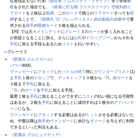
位置指定もないため
《創世竜 アムネスティ・メサイア》
等で全体
解
呪
をされた場合でも、
《終焉に灯る闇 ラクスカリーナ》
で
後列
の
リ
アガード
を２枚以上
呪縛
、この
カード
で残りの
リアガード
すべてを
呪
縛
することで、
《星輝兵 “Ω” グレンディオス》
の
自動能力
の
要件
で要
求される
相手
の
呪縛カード
５枚を揃えられる。
【Я】では元々
メインデッキ
に
グレード
３の
カード
が多く入れること
が前提となることに加え、さらには
山札
や
ドロップゾーン
からそれを
手札
に加える手段もあるため
コスト
も払いやすい。
―グレード２
《星輝兵 クルスガベル》
パワー
9000。
ヴァンガード
に
アタック
した
バトルの終了
時に
カウンターブラスト
(1)
と
手札
１枚の
ドロップ
で、
デッキトップ
１０枚から「
Я
」の
カード
を
２枚まで
手札
に加える。
「
Я
」の
カード
を
手札
に加える手段。
最悪１枚も
手札
に加えることができずに
コスト
の払い損になる可能性
はあるが、２枚を
手札
に加えることに成功すれば１枚分の
アドバンテ
ージ
になる。
ヴァンガード
に
アタック
する必要はあるが
ヒット
させる必要はないた
め、中盤以降は
相手
の
ヴァンガード
に余計な
ダメージ
を与えずに利用
できるといった利点もある。
《星輝兵 グロビュラディア》