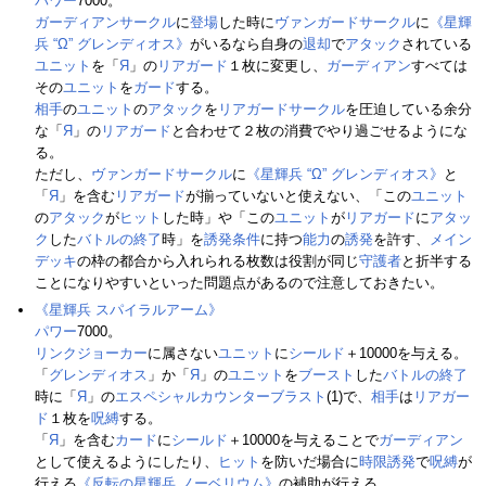
パワー
7000。
ガーディアンサークル
に
登場
した時に
ヴァンガードサークル
に
《星輝
兵 “Ω” グレンディオス》
がいるなら自身の
退却
で
アタック
されている
ユニット
を「
Я
」の
リアガード
１枚に変更し、
ガーディアン
すべては
その
ユニット
を
ガード
する。
相手
の
ユニット
の
アタック
を
リアガードサークル
を圧迫している余分
な「
Я
」の
リアガード
と合わせて２枚の消費でやり過ごせるようにな
る。
ただし、
ヴァンガードサークル
に
《星輝兵 “Ω” グレンディオス》
と
「
Я
」を含む
リアガード
が揃っていないと使えない、「この
ユニット
の
アタック
が
ヒット
した時」や「この
ユニット
が
リアガード
に
アタッ
ク
した
バトルの終了
時」を
誘発条件
に持つ
能力
の
誘発
を許す、
メイン
デッキ
の枠の都合から入れられる枚数は役割が同じ
守護者
と折半する
ことになりやすいといった問題点があるので注意しておきたい。
《星輝兵 スパイラルアーム》
パワー
7000。
リンクジョーカー
に属さない
ユニット
に
シールド
＋10000を与える。
「
グレンディオス
」か「
Я
」の
ユニット
を
ブースト
した
バトルの終了
時に「
Я
」の
エスペシャルカウンターブラスト
(1)で、
相手
は
リアガー
ド
１枚を
呪縛
する。
「
Я
」を含む
カード
に
シールド
＋10000を与えることで
ガーディアン
として使えるようにしたり、
ヒット
を防いだ場合に
時限誘発
で
呪縛
が
行える
《反転の星輝兵 ノーベリウム》
の補助が行える。