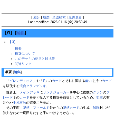
[
差分
|
履歴
|
単語検索
|
最終更新
]
Last-modified: 2026-01-16 (金) 20:50:49
【Я】
[
編集
]
【Я】
概要
構築について
このデッキの弱点と対抗策
関連リンク
概要
[
編集
]
「
グレンディオス
」や「
Я
」の
カード
とそれに関する
能力
を持つ
カード
を駆使する
混合クランデッキ
。
性質上、
メインデッキ
に
リンクジョーカー
を中心に複数の
クラン
の
グ
レード
３の
カード
を多く投入する構築を前提としているため、
盟主
の有
効化や
手札事故
の確率こそ高め。
その半面、
呪縛
、
フィールド
外からの
呪縛カード
の生成、
解呪
封じが
強力なため一度回りだすと手のつけようがない。