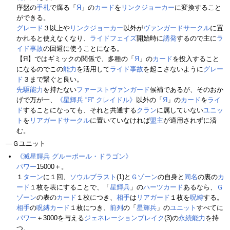
序盤の
手札
で腐る「
Я
」の
カード
を
リンクジョーカー
に変換すること
ができる。
グレード
３以上や
リンクジョーカー
以外が
ヴァンガードサークル
に置
かれると使えなくなり、
ライドフェイズ
開始時に
誘発
するので主に
ラ
イド事故
の回避に使うことになる。
【Я】ではギミックの関係で、多種の「
Я
」の
カード
を投入すること
になるのでこの
能力
を活用して
ライド事故
を起こさないように
グレー
ド
３まで繋ぐと良い。
先駆
能力
を持たない
ファーストヴァンガード
候補であるが、そのおか
げで万が一、
《星輝兵 “Я” クレイドル》
以外の「
Я
」の
カード
を
ライ
ド
することになっても、それと共通する
クラン
に属していない
ユニッ
ト
を
リアガードサークル
に置いていなければ
盟主
が適用されずに済
む。
―Ｇユニット
《滅星輝兵 グルーボール・ドラゴン》
パワー
15000＋。
１
ターン
に１回、
ソウルブラスト
(1)と
Ｇゾーン
の自身と
同名
の裏の
カ
ード
１枚を表にすることで、「
星輝兵
」の
ハーツカード
あるなら、
Ｇ
ゾーン
の表の
カード
１枚につき、
相手
は
リアガード
１枚を
呪縛
する。
相手
の
呪縛カード
１枚につき、
前列
の「
星輝兵
」の
ユニット
すべてに
パワー
＋3000を与える
ジェネレーションブレイク
(3)の
永続能力
を持
つ。