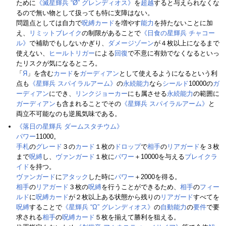
ために
《滅星輝兵 “Ø” グレンディオス》
を
超越
すると与えられなくな
るので無い物として扱っても特に支障はない。
問題点としては自力で
呪縛カード
を増やす
能力
を持たないことに加
え、
リミットブレイク
の制限があることで
《日食の星輝兵 チャコー
ル》
で補助でもしないかぎり、
ダメージゾーン
が４枚以上になるまで
使えない、
ヒールトリガー
による
回復
で不意に有効でなくなるといっ
たリスクが気になるところ。
「
Я
」を含む
カード
を
ガーディアン
として使えるようになるという利
点も
《星輝兵 スパイラルアーム》
の
永続能力
なら
シールド
10000の
ガ
ーディアン
にでき、
リンクジョーカー
にも属させる
永続能力
の範囲に
ガーディアン
も含まれることでその
《星輝兵 スパイラルアーム》
と
両立不可能なのも逆風気味である。
《落日の星輝兵 ダームスタチウム》
パワー
11000。
手札
の
グレード
３の
カード
１枚の
ドロップ
で
相手
の
リアガード
を３枚
まで
呪縛
し、
ヴァンガード
１枚に
パワー
＋10000を与える
ブレイクラ
イド
を持つ。
ヴァンガード
に
アタック
した時に
パワー
＋2000を得る。
相手
の
リアガード
３枚の
呪縛
を行うことができるため、
相手
の
フィー
ルド
に
呪縛カード
が２枚以上ある状態から残りの
リアガード
すべてを
呪縛
することで
《星輝兵 “Ω” グレンディオス》
の
自動能力
の
要件
で要
求される
相手
の
呪縛カード
５枚を揃えて勝利を狙える。