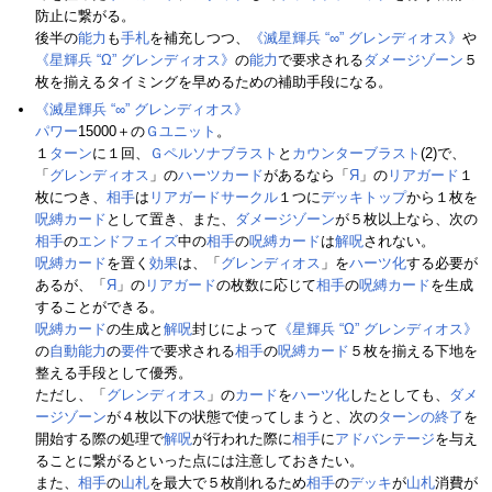
防止に繋がる。
後半の
能力
も
手札
を補充しつつ、
《滅星輝兵 “∞” グレンディオス》
や
《星輝兵 “Ω” グレンディオス》
の
能力
で要求される
ダメージゾーン
５
枚を揃えるタイミングを早めるための補助手段になる。
《滅星輝兵 “∞” グレンディオス》
パワー
15000＋の
Ｇユニット
。
１
ターン
に１回、
Ｇペルソナブラスト
と
カウンターブラスト
(2)で、
「
グレンディオス
」の
ハーツカード
があるなら「
Я
」の
リアガード
１
枚につき、
相手
は
リアガードサークル
１つに
デッキトップ
から１枚を
呪縛カード
として置き、また、
ダメージゾーン
が５枚以上なら、次の
相手
の
エンドフェイズ
中の
相手
の
呪縛カード
は
解呪
されない。
呪縛カード
を置く
効果
は、「
グレンディオス
」を
ハーツ化
する必要が
あるが、「
Я
」の
リアガード
の枚数に応じて
相手
の
呪縛カード
を生成
することができる。
呪縛カード
の生成と
解呪
封じによって
《星輝兵 “Ω” グレンディオス》
の
自動能力
の
要件
で要求される
相手
の
呪縛カード
５枚を揃える下地を
整える手段として優秀。
ただし、「
グレンディオス
」の
カード
を
ハーツ化
したとしても、
ダメ
ージゾーン
が４枚以下の状態で使ってしまうと、次の
ターンの終了
を
開始する際の処理で
解呪
が行われた際に
相手
に
アドバンテージ
を与え
ることに繋がるといった点には注意しておきたい。
また、
相手
の
山札
を最大で５枚削れるため
相手
の
デッキ
が
山札
消費が