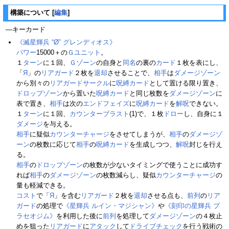
構築について
[
編集
]
―キーカード
《滅星輝兵 “Ø” グレンディオス》
パワー
15000＋の
Ｇユニット
。
１
ターン
に１回、
Ｇゾーン
の自身と
同名
の裏の
カード
１枚を表にし、
「
Я
」の
リアガード
２枚を
退却
させることで、
相手
は
ダメージゾーン
から別々の
リアガードサークル
に
呪縛カード
として置ける限り置き、
ドロップゾーン
から置いた
呪縛カード
と同じ枚数を
ダメージゾーン
に
表で置き、
相手
は次の
エンドフェイズ
に
呪縛カード
を
解呪
できない。
１
ターン
に１回、
カウンターブラスト
(1)で、１枚
ドロー
し、自身に１
ダメージ
を与える。
相手
に疑似
カウンターチャージ
をさせてしまうが、
相手
の
ダメージゾ
ーン
の枚数に応じて
相手
の
呪縛カード
を生成しつつ、
解呪
封じを行え
る。
相手
の
ドロップゾーン
の枚数が少ないタイミングで使うことに成功す
れば
相手
の
ダメージゾーン
の枚数減らし、疑似
カウンターチャージ
の
量も軽減できる。
コスト
で「
Я
」を含む
リアガード
２枚を
退却
させる点も、
前列
の
リア
ガード
の処理で
《星輝兵 ルイン・マジシャン》
や
《刻印の星輝兵 プ
ラセオジム》
を利用した後に
前列
を処理して
ダメージゾーン
の４枚止
めを狙った
リアガード
に
アタック
して
ドライブチェック
を行う戦術の