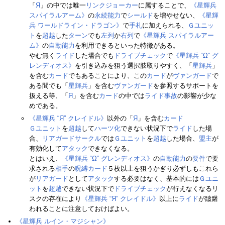
「
Я
」の中では唯一
リンクジョーカー
に属することで、
《星輝兵
スパイラルアーム》
の
永続能力
で
シールド
を増やせない、
《星輝
兵 ワールドライン・ドラゴン》
で
手札
に加えられる、
Ｇユニッ
ト
を
超越
した
ターン
でも
左列
か
右列
で
《星輝兵 スパイラルアー
ム》
の
自動能力
を利用できるといった特徴がある。
やむ無く
ライド
した場合でも
ドライブチェック
で
《星輝兵 “Ω” グ
レンディオス》
を引き込みを狙う選択肢取りやすく、「
星輝兵
」
を含む
カード
でもあることにより、この
カード
が
ヴァンガード
で
ある間でも「
星輝兵
」を含む
ヴァンガード
を参照するサポートを
扱える等、「
Я
」を含む
カード
の中では
ライド事故
の影響が少な
めである。
《星輝兵 “Я” クレイドル》
以外の「
Я
」を含む
カード
Ｇユニット
を
超越
して
ハーツ化
できない状況下で
ライド
した場
合、
リアガードサークル
では
Ｇユニット
を
超越
した場合、
盟主
が
有効化して
アタック
できなくなる。
とはいえ、
《星輝兵 “Ω” グレンディオス》
の
自動能力
の
要件
で要
求される
相手
の
呪縛カード
５枚以上を狙うかぎり必ずしもこれら
が
リアガード
として
アタック
する必要はなく、基本的には
Ｇユニ
ット
を
超越
できない状況下で
ドライブチェック
が行えなくなるリ
スクの存在により
《星輝兵 “Я” クレイドル》
以上に
ライド
が躊躇
われることに注意しておけばよい。
《星輝兵 ルイン・マジシャン》