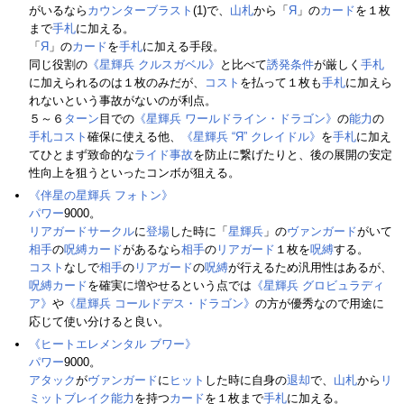
がいるなら
カウンターブラスト
(1)で、
山札
から「
Я
」の
カード
を１枚
まで
手札
に加える。
「
Я
」の
カード
を
手札
に加える手段。
同じ役割の
《星輝兵 クルスガベル》
と比べて
誘発条件
が厳しく
手札
に加えられるのは１枚のみだが、
コスト
を払って１枚も
手札
に加えら
れないという事故がないのが利点。
５～６
ターン
目での
《星輝兵 ワールドライン・ドラゴン》
の
能力
の
手札
コスト
確保に使える他、
《星輝兵 “Я” クレイドル》
を
手札
に加え
てひとまず致命的な
ライド事故
を防止に繋げたりと、後の展開の安定
性向上を狙うといったコンボが狙える。
《伴星の星輝兵 フォトン》
パワー
9000。
リアガードサークル
に
登場
した時に「
星輝兵
」の
ヴァンガード
がいて
相手
の
呪縛カード
があるなら
相手
の
リアガード
１枚を
呪縛
する。
コスト
なしで
相手
の
リアガード
の
呪縛
が行えるため汎用性はあるが、
呪縛カード
を確実に増やせるという点では
《星輝兵 グロビュラディ
ア》
や
《星輝兵 コールドデス・ドラゴン》
の方が優秀なので用途に
応じて使い分けると良い。
《ヒートエレメンタル ブワー》
パワー
9000。
アタック
が
ヴァンガード
に
ヒット
した時に自身の
退却
で、
山札
から
リ
ミットブレイク
能力
を持つ
カード
を１枚まで
手札
に加える。