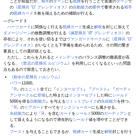
ことが前提だが、
相手
の
ターン
にも
呪縛
を行うことで直後の
ターン
で
の
《星輝兵 “Ω” グレンディオス》
の
自動能力
の
要件
で要求される
相手
の
呪縛カード
５枚を揃えるための補助が行える。
―グレード３
ハーツカード
に関係なく行える
呪縛カード
生成と
解呪
を封じに加えて
ダメージゾーン
の枚数調整が行える
《滅星輝兵 “Ø” グレンディオス》
の
存在により、それを使い切るまでは
ヴァンガードサークル
に
《星輝兵 “Ω”
グレンディオス》
がいなくとも下準備を進められるため、その間の繋ぎ
要員としての選択肢となる。
ただし、これらを入れると
メインデッキ
のバランス調整の難易度が高
くなる、
《禁忌の星輝兵 ルビジウム》
を利用しにくくなるといった問題
点もあるので留意しておきたい。
《勅令の星輝兵 ハルシウム》
パワー
11000。
「
Я
」の
ユニット
全てに『
インターセプト
』『
ブースト
』『
ガーディ
アンサークル
に
登場
した時または
インターセプト
した時に
シールド
5000を得る
自動能力
』を与える
リミットブレイク
の
永続能力
を持つ。
「
Я
」の
リアガード
すべてを
リンクジョーカー
にも属させる。
永続能力
により「
Я
」を含む
カード
を
シールド
5000の
ガーディアン
と
して扱えるようになるので潜在的な
シールド
値を増やすことができ
る。
ブースト
を与えることもできるが、
呪縛カード
生成と
解呪
封じを行う