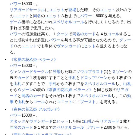
パワー
15000＋。
リアガードサークル
に
ユニット
が
登場
した時、その
ユニット
以外のそ
の
ユニット
と
同名
の
ユニット
３枚までに
パワー
＋5000を与える。
ゲーム
後半になるにつれ
スペリオルコール
を行いにくくなるので、出
来れば序盤で使用したい。
パワー
の増加量は高く、１
ターン
で
同名のカード
を４枚
コール
するこ
とに成功すれば多重に
パワー
を与える事が可能となのるので、
グレー
ド
０の
ユニット
でも単体で
ヴァンガード
に
ヒット
を狙えるようにな
る。
《常夏の花乙姫 ベラーノ》
パワー
15000＋。
ヴァンガードサークル
に
登場
した時に
ソウルブラスト
(1)と
Ｇゾーン
の
裏の
カード
１枚を表にすることと
手札
と
ドロップゾーン
から１枚ずつ
を
山札
に戻すことで、
手札
から２枚までを
スペリオルコール
し、
山札
から
Ｇゾーン
の表の
《常夏の花乙姫 ベラーノ》
と同じ枚数の
リアガ
ード
と
同名のカード
をそれぞれ１枚まで
スペリオルコール
し、この
効
果
で
山札
から
コール
された
ユニット
に『
ブースト
』を与える。
《春色の花乙姫 アルボレア》
パワー
15000＋。
アタック
が
ヴァンガード
に
ヒット
した時に
山札
から
リアガード
１枚と
同名のカード
を１枚まで
スペリオルコール
し
パワー
＋2000を与える。
《夢紡ぐラナンキュラス アーシャ》