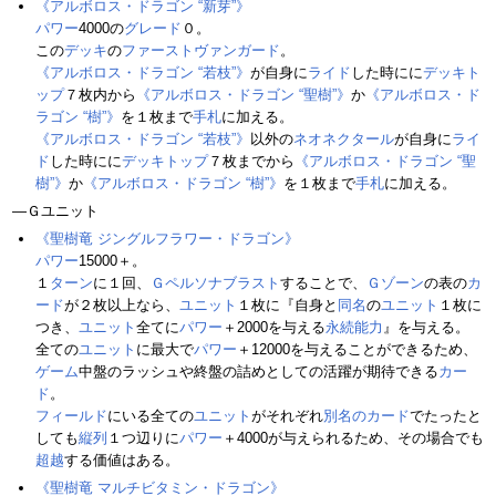
《アルボロス・ドラゴン “新芽”》
パワー
4000の
グレード
０。
この
デッキ
の
ファーストヴァンガード
。
《アルボロス・ドラゴン “若枝”》
が自身に
ライド
した時にに
デッキト
ップ
７枚内から
《アルボロス・ドラゴン “聖樹”》
か
《アルボロス・ド
ラゴン “樹”》
を１枚まで
手札
に加える。
《アルボロス・ドラゴン “若枝”》
以外の
ネオネクタール
が自身に
ライ
ド
した時にに
デッキトップ
７枚までから
《アルボロス・ドラゴン “聖
樹”》
か
《アルボロス・ドラゴン “樹”》
を１枚まで
手札
に加える。
―Ｇユニット
《聖樹竜 ジングルフラワー・ドラゴン》
パワー
15000＋。
１
ターン
に１回、
Ｇペルソナブラスト
することで、
Ｇゾーン
の表の
カ
ード
が２枚以上なら、
ユニット
１枚に『自身と
同名
の
ユニット
１枚に
つき、
ユニット
全てに
パワー
＋2000を与える
永続能力
』を与える。
全ての
ユニット
に最大で
パワー
＋12000を与えることができるため、
ゲーム
中盤のラッシュや終盤の詰めとしての活躍が期待できる
カー
ド
。
フィールド
にいる全ての
ユニット
がそれぞれ
別名のカード
でたったと
しても
縦列
１つ辺りに
パワー
＋4000が与えられるため、その場合でも
超越
する価値はある。
《聖樹竜 マルチビタミン・ドラゴン》