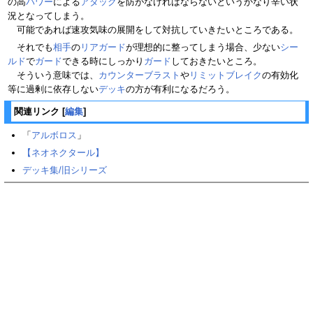
の高
パワー
による
アタック
を防がなければならないというかなり辛い状
況となってしまう。
可能であれば速攻気味の展開をして対抗していきたいところである。
それでも
相手
の
リアガード
が理想的に整ってしまう場合、少ない
シー
ルド
で
ガード
できる時にしっかり
ガード
しておきたいところ。
そういう意味では、
カウンターブラスト
や
リミットブレイク
の有効化
等に過剰に依存しない
デッキ
の方が有利になるだろう。
関連リンク
[
編集
]
「
アルボロス
」
【ネオネクタール】
デッキ集/旧シリーズ