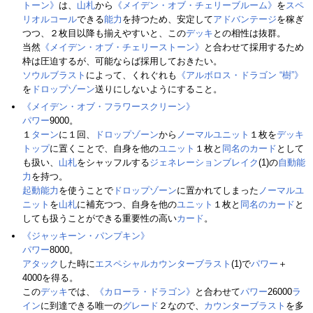
トーン》
は、
山札
から
《メイデン・オブ・チェリーブルーム》
を
スペ
リオルコール
できる
能力
を持つため、安定して
アドバンテージ
を稼ぎ
つつ、２枚目以降も揃えやすいと、この
デッキ
との相性は抜群。
当然
《メイデン・オブ・チェリーストーン》
と合わせて採用するため
枠は圧迫するが、可能ならば採用しておきたい。
ソウルブラスト
によって、くれぐれも
《アルボロス・ドラゴン “樹”》
を
ドロップゾーン
送りにしないようにすること。
《メイデン・オブ・フラワースクリーン》
パワー
9000。
１
ターン
に１回、
ドロップゾーン
から
ノーマルユニット
１枚を
デッキ
トップ
に置くことで、自身を他の
ユニット
１枚と
同名のカード
として
も扱い、
山札
をシャッフルする
ジェネレーションブレイク
(1)の
自動能
力
を持つ。
起動能力
を使うことで
ドロップゾーン
に置かれてしまった
ノーマルユ
ニット
を
山札
に補充つつ、自身を他の
ユニット
１枚と
同名のカード
と
しても扱うことができる重要性の高い
カード
。
《ジャッキーン・パンプキン》
パワー
8000。
アタック
した時に
エスペシャルカウンターブラスト
(1)で
パワー
＋
4000を得る。
この
デッキ
では、
《カローラ・ドラゴン》
と合わせて
パワー
26000
ラ
イン
に到達できる唯一の
グレード
２なので、
カウンターブラスト
を多