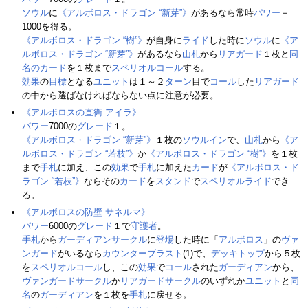
ソウル
に
《アルボロス・ドラゴン “新芽”》
があるなら常時
パワー
＋
1000を得る。
《アルボロス・ドラゴン “樹”》
が自身に
ライド
した時に
ソウル
に
《ア
ルボロス・ドラゴン “新芽”》
があるなら
山札
から
リアガード
１枚と
同
名のカード
を１枚まで
スペリオルコール
する。
効果
の
目標
となる
ユニット
は１～２
ターン
目で
コール
した
リアガード
の中から選ばなければならない点に注意が必要。
《アルボロスの直衛 アイラ》
パワー
7000の
グレード
１。
《アルボロス・ドラゴン “新芽”》
１枚の
ソウルイン
で、
山札
から
《ア
ルボロス・ドラゴン “若枝”》
か
《アルボロス・ドラゴン “樹”》
を１枚
まで
手札
に加え、この
効果
で
手札
に加えた
カード
が
《アルボロス・ド
ラゴン “若枝”》
ならその
カード
を
スタンド
で
スペリオルライド
でき
る。
《アルボロスの防壁 サネルマ》
パワー
6000の
グレード
１で
守護者
。
手札
から
ガーディアンサークル
に
登場
した時に「
アルボロス
」の
ヴァ
ンガード
がいるなら
カウンターブラスト
(1)で、
デッキトップ
から５枚
を
スペリオルコール
し、この
効果
で
コール
された
ガーディアン
から、
ヴァンガードサークル
か
リアガードサークル
のいずれか
ユニット
と
同
名
の
ガーディアン
を１枚を
手札
に戻せる。