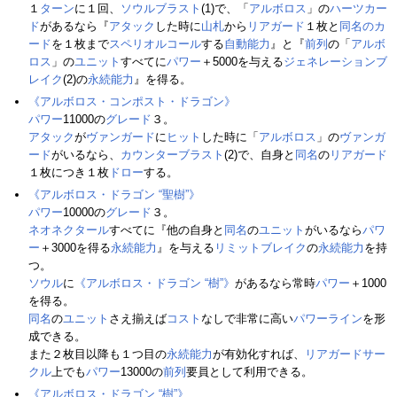
１
ターン
に１回、
ソウルブラスト
(1)で、「
アルボロス
」の
ハーツカー
ド
があるなら『
アタック
した時に
山札
から
リアガード
１枚と
同名のカ
ード
を１枚まで
スペリオルコール
する
自動能力
』と『
前列
の「
アルボ
ロス
」の
ユニット
すべてに
パワー
＋5000を与える
ジェネレーションブ
レイク
(2)の
永続能力
』を得る。
《アルボロス・コンポスト・ドラゴン》
パワー
11000の
グレード
３。
アタック
が
ヴァンガード
に
ヒット
した時に「
アルボロス
」の
ヴァンガ
ード
がいるなら、
カウンターブラスト
(2)で、自身と
同名
の
リアガード
１枚につき１枚
ドロー
する。
《アルボロス・ドラゴン “聖樹”》
パワー
10000の
グレード
３。
ネオネクタール
すべてに『他の自身と
同名
の
ユニット
がいるなら
パワ
ー
＋3000を得る
永続能力
』を与える
リミットブレイク
の
永続能力
を持
つ。
ソウル
に
《アルボロス・ドラゴン “樹”》
があるなら常時
パワー
＋1000
を得る。
同名
の
ユニット
さえ揃えば
コスト
なしで非常に高い
パワー
ライン
を形
成できる。
また２枚目以降も１つ目の
永続能力
が有効化すれば、
リアガードサー
クル
上でも
パワー
13000の
前列
要員として利用できる。
《アルボロス・ドラゴン “樹”》