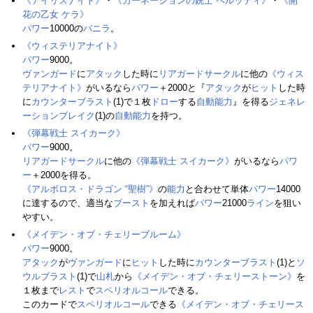
《アイリスナイト》
・
《カーネーションの銃士 ペルッティ》
・
《開
花の乙女 ケラ》
パワー
10000の
バニラ
。
《ウィステリアナイト》
パワー
9000。
ヴァンガード
に
アタック
した時に
リアガードサークル
に他の
《ウィス
テリアナイト》
がいるなら
パワー
＋2000と『
アタック
が
ヒット
した時
に
カウンターブラスト
(1)で１枚
ドロー
する
自動能力
』を得る
ジェネレ
ーションブレイク
(1)の
自動能力
を持つ。
《弾幕戦士 スイカーク》
パワー
9000。
リアガードサークル
に他の
《弾幕戦士 スイカーク》
がいるなら
パワ
ー
＋2000を得る。
《アルボロス・ドラゴン “聖樹”》
の
能力
と合わせて単体
パワー
14000
に達するので、適当な
ブースト
を加えれば
パワー
21000
ライン
を狙い
やすい。
《メイデン・オブ・チェリーブルーム》
パワー
9000。
アタック
が
ヴァンガード
に
ヒット
した時に
カウンターブラスト
(1)と
ソ
ウルブラスト
(1)で
山札
から
《メイデン・オブ・チェリーストーン》
を
１枚まで
レスト
で
スペリオルコール
できる。
このカードで
スペリオルコール
できる
《メイデン・オブ・チェリース