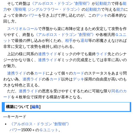
そして終盤は
《アルボロス・ドラゴン “創聖樹”》
が
起動能力
で得る
能
力
や
《聖樹竜 ジングルフラワー・ドラゴン》
の
起動能力
で与える
能力
に
よって全体の
パワー
を引き上げて押し込むのが、この
デッキ
の基本的な
回し方。
スペリオルコール
で序盤から楽に布陣が定まるため安定して攻勢を作
りやすく、終盤も
《アルボロス・ドラゴン “創聖樹”》
や各種汎用
Ｇユニ
ット
で最後の押し込みが利くため、
相手
から
退却
等の邪魔さえなければ
非常に安定して攻勢を維持し続けられる。
上記の様に同系の
連携ライド
ギミックの中でも最終
ライド
先とのシナ
ジーがかなり強く、
連携ライド
ギミックの完成度としては非常に高いの
が魅力。
連携ライド
の各
カード
によって個々の
カード
のステータスをあまり問
わない為、
連携ライド
の各
カード
以外は
デッキ
採用の自由度が高いのも
大きな特色と言える。
ただ、
連携ライド
の恩恵を受けやすくするために可能な限り
同名のカ
ード
を４枚単位で採用する構築が基本となる。
構築について
[
編集
]
―キーカード
《アルボロス・ドラゴン “創聖樹”》
パワー
15000＋の
Ｇユニット
。