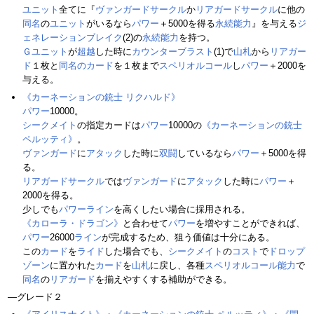
ユニット
全てに『
ヴァンガードサークル
か
リアガードサークル
に他の
同名
の
ユニット
がいるなら
パワー
＋5000を得る
永続能力
』を与える
ジ
ェネレーションブレイク
(2)の
永続能力
を持つ。
Ｇユニット
が
超越
した時に
カウンターブラスト
(1)で
山札
から
リアガー
ド
１枚と
同名のカード
を１枚まで
スペリオルコール
し
パワー
＋2000を
与える。
《カーネーションの銃士 リクハルド》
パワー
10000。
シークメイト
の指定カードは
パワー
10000の
《カーネーションの銃士
ペルッティ》
。
ヴァンガード
に
アタック
した時に
双闘
しているなら
パワー
＋5000を得
る。
リアガードサークル
では
ヴァンガード
に
アタック
した時に
パワー
＋
2000を得る。
少しでも
パワー
ライン
を高くしたい場合に採用される。
《カローラ・ドラゴン》
と合わせて
パワー
を増やすことができれば、
パワー
26000
ライン
が完成するため、狙う価値は十分にある。
この
カード
を
ライド
した場合でも、
シークメイト
の
コスト
で
ドロップ
ゾーン
に置かれた
カード
を
山札
に戻し、各種
スペリオルコール
能力
で
同名
の
リアガード
を揃えやすくする補助ができる。
―グレード２