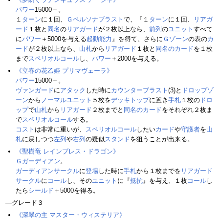
パワー
15000＋。
１
ターン
に１回、
Ｇペルソナブラスト
で、『１
ターン
に１回、
リアガ
ード
１枚と
同名
の
リアガード
が２枚以上なら、
前列
の
ユニット
すべて
に
パワー
＋5000を与える
起動能力
』を得て、さらに
Ｇゾーン
の表の
カ
ード
が２枚以上なら、
山札
から
リアガード
１枚と
同名のカード
を１枚
まで
スペリオルコール
し、
パワー
＋2000を与える。
《立春の花乙姫 プリマヴェーラ》
パワー
15000＋。
ヴァンガード
に
アタック
した時に
カウンターブラスト
(3)と
ドロップゾ
ーン
から
ノーマルユニット
５枚を
デッキトップ
に置き
手札
１枚の
ドロ
ップ
で
山札
から
リアガード
２枚までと
同名のカード
をそれぞれ２枚ま
で
スペリオルコール
する。
コスト
は非常に重いが、
スペリオルコール
したい
カード
や
守護者
を
山
札
に戻しつつ
左列
や
右列
の疑似
スタンド
を狙うことが出来る。
《聖樹竜 レインブレス・ドラゴン》
Ｇガーディアン
。
ガーディアンサークル
に
登場
した時に
手札
から１枚までを
リアガード
サークル
に
コール
し、その
ユニット
に『
抵抗
』を与え、１枚
コール
し
たら
シールド
＋5000を得る。
―グレード３
《深翠の主 マスター・ウィステリア》