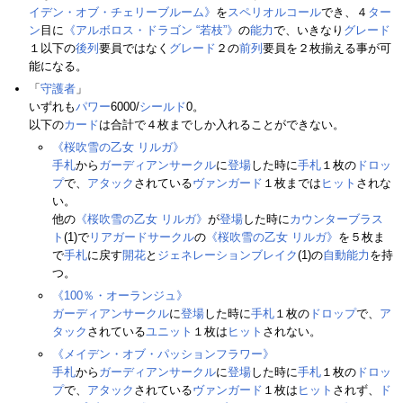
イデン・オブ・チェリーブルーム》
を
スペリオルコール
でき、４
ター
ン
目に
《アルボロス・ドラゴン “若枝”》
の
能力
で、いきなり
グレード
１以下の
後列
要員ではなく
グレード
２の
前列
要員を２枚揃える事が可
能になる。
「
守護者
」
いずれも
パワー
6000/
シールド
0。
以下の
カード
は合計で４枚までしか入れることができない。
《桜吹雪の乙女 リルガ》
手札
から
ガーディアンサークル
に
登場
した時に
手札
１枚の
ドロッ
プ
で、
アタック
されている
ヴァンガード
１枚までは
ヒット
されな
い。
他の
《桜吹雪の乙女 リルガ》
が
登場
した時に
カウンターブラス
ト
(1)で
リアガードサークル
の
《桜吹雪の乙女 リルガ》
を５枚ま
で
手札
に戻す
開花
と
ジェネレーションブレイク
(1)の
自動能力
を持
つ。
《100％・オーランジュ》
ガーディアンサークル
に
登場
した時に
手札
１枚の
ドロップ
で、
ア
タック
されている
ユニット
１枚は
ヒット
されない。
《メイデン・オブ・パッションフラワー》
手札
から
ガーディアンサークル
に
登場
した時に
手札
１枚の
ドロッ
プ
で、
アタック
されている
ヴァンガード
１枚は
ヒット
されず、
ド