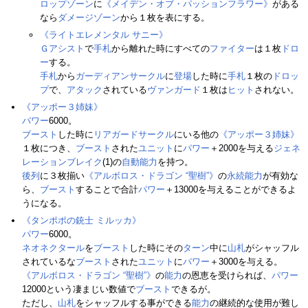
ロップゾーン
に
《メイデン・オブ・パッションフラワー》
がある
なら
ダメージゾーン
から１枚を表にする。
《ライトエレメンタル サニー》
Ｇアシスト
で
手札
から離れた時にすべての
ファイター
は１枚
ドロ
ー
する。
手札
から
ガーディアンサークル
に
登場
した時に
手札
１枚の
ドロッ
プ
で、
アタック
されている
ヴァンガード
１枚は
ヒット
されない。
《アッポー３姉妹》
パワー
6000。
ブースト
した時に
リアガードサークル
にいる他の
《アッポー３姉妹》
１枚につき、
ブースト
された
ユニット
に
パワー
＋2000を与える
ジェネ
レーションブレイク
(1)の
自動能力
を持つ。
後列
に３枚揃い
《アルボロス・ドラゴン “聖樹”》
の
永続能力
が有効な
ら、
ブースト
することで合計
パワー
＋13000を与えることができるよ
うになる。
《タンポポの銃士 ミルッカ》
パワー
6000。
ネオネクタール
を
ブースト
した時にその
ターン
中に
山札
がシャッフル
されているな
ブースト
された
ユニット
に
パワー
＋3000を与える。
《アルボロス・ドラゴン “聖樹”》
の
能力
の恩恵を受けられば、
パワー
12000という凄まじい数値で
ブースト
できるが。
ただし、
山札
をシャッフルする事ができる
能力
の継続的な使用が難し