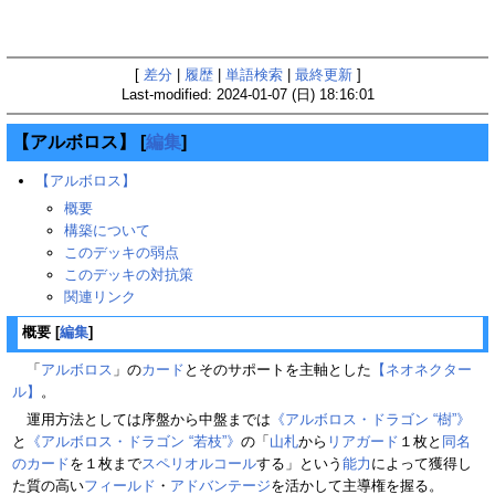
[
差分
|
履歴
|
単語検索
|
最終更新
]
Last-modified: 2024-01-07 (日) 18:16:01
【アルボロス】
[
編集
]
【アルボロス】
概要
構築について
このデッキの弱点
このデッキの対抗策
関連リンク
概要
[
編集
]
「
アルボロス
」の
カード
とそのサポートを主軸とした
【ネオネクター
ル】
。
運用方法としては序盤から中盤までは
《アルボロス・ドラゴン “樹”》
と
《アルボロス・ドラゴン “若枝”》
の「
山札
から
リアガード
１枚と
同名
のカード
を１枚まで
スペリオルコール
する」という
能力
によって獲得し
た質の高い
フィールド
・
アドバンテージ
を活かして主導権を握る。