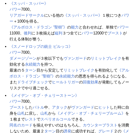
《スッパ・スッパー》
パワー
7000。
リアガードサークル
にいる他の
《スッパ・スッパー》
１枚につき
パワ
ー
＋1000を得る。
《アルボロス・ドラゴン “聖樹”》
の
能力
と合わせれば、単独で
パワー
11000、
後列
に３枚揃えば
縦列
３つ全てに
パワー
12000で
ブースト
が
行える体制が整う。
《スノードロップの銃士 ピルッコ》
パワー
7000。
ダメージゾーン
が３枚以下でも
ヴァンガード
の
リミットブレイク
を有
効化する
永続能力
を持つ。
最速の５
ターン
目から安定して
リミットブレイク
を有効化して
《アル
ボロス・ドラゴン “聖樹”》
の
永続能力
の恩恵を得られるようになる。
また
ドライブチェック
で
ヒールトリガー
の
回復
効果
が発動してもノー
リスクでやり過ごせる。
《メイデン・オブ・チェリーストーン》
パワー
7000。
ブースト
した
バトル
中、
アタック
が
ヴァンガード
に
ヒット
した時に自
身を
山札
に戻し、
山札
から
《メイデン・オブ・チェリーブルーム》
を
１枚まで
レスト
で
スペリオルコール
できる。
同名のカード
を揃えやすいのはもちろん、
カウンターブラスト
を消費
しないため、最速２
ターン
目の
誘発
に成功すれば、
グレード
２の
《メ