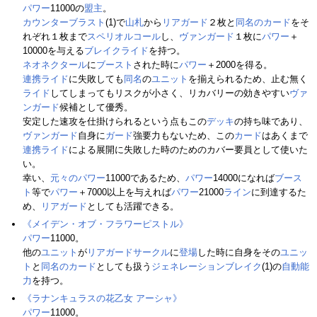
パワー
11000の
盟主
。
カウンターブラスト
(1)で
山札
から
リアガード
２枚と
同名のカード
をそ
れぞれ１枚まで
スペリオルコール
し、
ヴァンガード
１枚に
パワー
＋
10000を与える
ブレイクライド
を持つ。
ネオネクタール
に
ブースト
された時に
パワー
＋2000を得る。
連携ライド
に失敗しても
同名
の
ユニット
を揃えられるため、止む無く
ライド
してしまってもリスクが小さく、リカバリーの効きやすい
ヴァ
ンガード
候補として優秀。
安定した速攻を仕掛けられるという点もこの
デッキ
の持ち味であり、
ヴァンガード
自身に
ガード
強要力もないため、この
カード
はあくまで
連携ライド
による展開に失敗した時のためのカバー要員として使いた
い。
幸い、
元々のパワー
11000であるため、
パワー
14000になれば
ブース
ト
等で
パワー
＋7000以上を与えれば
パワー
21000
ライン
に到達するた
め、
リアガード
としても活躍できる。
《メイデン・オブ・フラワーピストル》
パワー
11000。
他の
ユニット
が
リアガードサークル
に
登場
した時に自身をその
ユニッ
ト
と
同名のカード
としても扱う
ジェネレーションブレイク
(1)の
自動能
力
を持つ。
《ラナンキュラスの花乙女 アーシャ》
パワー
11000。