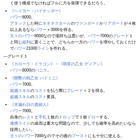
く使う構成でなければフルに力を発揮できるだろう。
《ヘイヨー・パイナッポー》
パワー
8000。
アタック
した時に
ネオネクタール
の
ヴァンガード
か
リアガード
が４枚
以上あるなら
パワー
＋3000を得る。
元々のパワー
8000なので場持ちは悪いが、
パワー
7000の
グレード
１
と同じ
縦列
に置くことで、どちらか一方の
パワー
を増やしておくだけ
で
パワー
21000
ライン
を作れる。
―グレード１
《カローラ・ドラゴン》
・
《萌芽の乙女 ディアン》
パワー
8000の
バニラ
。
《開墾の戦乙女 パドミニ》
パワー
7000。
超越スキル
の
コスト
を払う際に
グレード
＋２を得る。
超越スキル
の
コスト
要員。
《木漏れ日の貴婦人》
パワー
7000。
自身の
レスト
と
手札
１枚の
ドロップ
で１枚
ドロー
する。
連携ライド
の成否は重大な問題なので、少しでも確率を高めたいなら
採用したい。
元々のパワー
7000なのでその後の
ブースト
にも十分に使える。