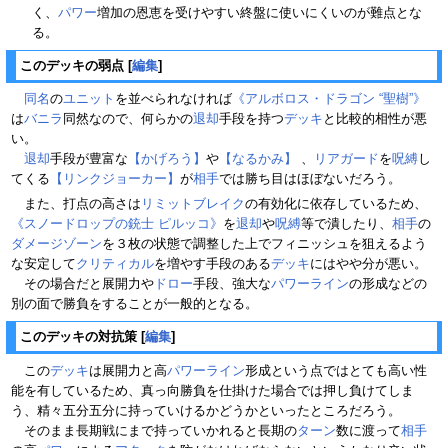
く、
パワー
増加の恩恵を受けやすい終盤に使いにくいのが難点とな
る。
このデッキの弱点
[
編集
]
同名
の
ユニット
を並べられなければ
《アルボロス・ドラゴン “聖樹”》
は
バニラ
同然なので、何らかの
退却
手段を持つ
デッキ
と比較的相性が悪
い。
退却
手段が豊富な
【かげろう】
や
【なるかみ】
、
リアガード
を
呪縛
し
てくる
【リンクジョーカー】
が
相手
では勝ち目はほぼないだろう。
また、打点の高さは
リミットブレイク
の有効化に依存しているため、
《スノードロップの銃士 ピルッコ》
を
退却
や
呪縛
等で潰したり、
相手
の
ダメージゾーン
を３枚の状態で調整した上でフィニッシュを狙えるよう
な安定して
クリティカル
を増やす手段のある
デッキ
にはやや分が悪い。
その場合だと展開力や
ドロー
手段、強大な
パワー
ライン
の形成などの
別の面で勝負をすることが一般的となる。
このデッキの対抗策
[
編集
]
この
デッキ
は展開力と高
パワー
ライン
形成という点ではとても高い性
能を有しているため、真っ向勝負を仕掛けた場合では押し負けてしま
う、精々五分五分に持っていけるかどうかといったところだろう。
そのまま長期戦にまで持っていかれると長期の
ターン
数に渡って
相手