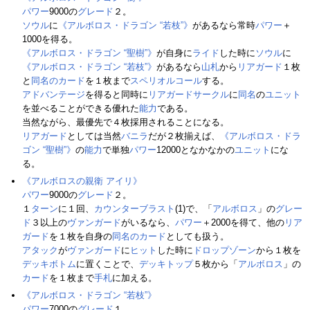
パワー
9000の
グレード
２。
ソウル
に
《アルボロス・ドラゴン “若枝”》
があるなら常時
パワー
＋
1000を得る。
《アルボロス・ドラゴン “聖樹”》
が自身に
ライド
した時に
ソウル
に
《アルボロス・ドラゴン “若枝”》
があるなら
山札
から
リアガード
１枚
と
同名のカード
を１枚まで
スペリオルコール
する。
アドバンテージ
を得ると同時に
リアガードサークル
に
同名
の
ユニット
を並べることができる優れた
能力
である。
当然ながら、最優先で４枚採用されることになる。
リアガード
としては当然
バニラ
だが２枚揃えば、
《アルボロス・ドラ
ゴン “聖樹”》
の
能力
で単独
パワー
12000となかなかの
ユニット
にな
る。
《アルボロスの親衛 アイリ》
パワー
9000の
グレード
２。
１
ターン
に１回、
カウンターブラスト
(1)で、「
アルボロス
」の
グレー
ド
３以上の
ヴァンガード
がいるなら、
パワー
＋2000を得て、他の
リア
ガード
を１枚を自身の
同名のカード
としても扱う。
アタック
が
ヴァンガード
に
ヒット
した時に
ドロップゾーン
から１枚を
デッキボトム
に置くことで、
デッキトップ
５枚から「
アルボロス
」の
カード
を１枚まで
手札
に加える。
《アルボロス・ドラゴン “若枝”》
パワー
7000の
グレード
１。