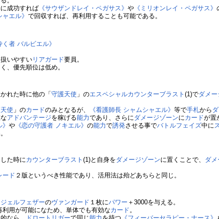
する。
動に成功すれば
《サウザンドレイ・ペガサス》
や
《ミリオンレイ・ペガサス》
シャエル》
で回収すれば、再利用することも可能である。
砕く者 バルビエル》
く扱いやすい
リアガード
要員。
多く、優先順位は低め。
置かれた時に他の「
守護天使
」の
エスペシャルカウンターブラスト
(1)で
ダメー
護天使
」の
カード
のみとなるが、
《看護師長 シャムシャエル》
等で
手札
から
ダ
重な
アドバンテージ
を稼げる
能力
であり、さらに
ダメージゾーン
に
カード
が置
ル》
や
《恋の守護者 ノキエル》
の
能力
で
誘発
させる事で
バトルフェイズ
中に
い。
ト
した時に
カウンターブラスト
(1)と自身を
ダメージゾーン
に置くことで、
ダメ
レード
２版というべき性能であり、活用法は殆どあちらと同じ。
ンジェルフェザー
の
ヴァンガード
１枚に
パワー
＋3000を与える。
再利用が可能になため、単体でも有効な
カード
。
目的なら、
ドロートリガー
で同じ
能力
を持つ
《フィーバーセラピー・ナース》