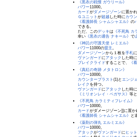
《黒衣の戦慄 ガウリール》
パワー
11000。
カード
が
ダメージゾーン
に置か
Ｇユニット
が
超越
した時に
カウ
《看護師長 シャムシャエル》
の
できる。
ただ、この
デッキ
は
《不死鳥 カ
幸い
《黒衣の通告 ナキール》
で
《神託の守護天使 レミエル》
パワー
11000の
盟主
。
ダメージゾーン
から１枚を
手札
ヴァンガード
に
アタック
した時
ブレイクライド
することで、
《看
《真紅の奇跡 メタトロン》
パワー
10000。
カウンターブラスト
(1)と
エンジ
レイク
を持つ。
ヴァンガード
に
アタック
した時
《ミリオンレイ・ペガサス》
等
《不死鳥 カラミティフレイム》
パワー
10000。
カード
がダメージゾーン]]に置
《看護師長 シャムシャエル》
と
《薬剤の弾丸 エルミエル》
パワー
10000。
アタック
が
ヴァンガード
に
ヒッ