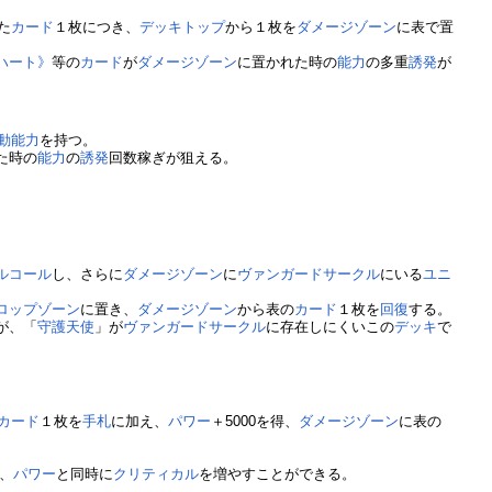
た
カード
１枚につき、
デッキトップ
から１枚を
ダメージゾーン
に表で置
ハート》
等の
カード
が
ダメージゾーン
に置かれた時の
能力
の多重
誘発
が
動能力
を持つ。
た時の
能力
の
誘発
回数稼ぎが狙える。
ルコール
し、さらに
ダメージゾーン
に
ヴァンガードサークル
にいる
ユニ
ロップゾーン
に置き、
ダメージゾーン
から表の
カード
１枚を
回復
する。
が、「
守護天使
」が
ヴァンガードサークル
に存在しにくいこの
デッキ
で
カード
１枚を
手札
に加え、
パワー
＋5000を得、
ダメージゾーン
に表の
、
パワー
と同時に
クリティカル
を増やすことができる。