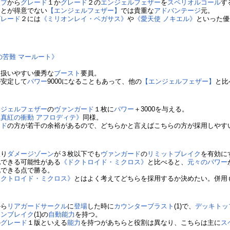
ップ
から
グレード
１か
グレード
２の
エンジェルフェザー
を
スペリオルコール
す
ことが得意でない
【エンジェルフェザー】
では貴重な
アドバンテージ
元。
グレード
２には
《ミリオンレイ・ペガサス》
や
《愛天使 ノキエル》
といった優
の苦難 マールート》
く扱いやすい優秀な
ブースト
要員。
が安定して
パワー
9000になることもあって、他の
【エンジェルフェザー】
と比
ンジェルフェザー
の
ヴァンガード
１枚に
パワー
＋3000を与える。
《真紅の衝動 アフロディテ》
同様。
ード
の方が若干の余裕があるので、どちらかと言えばこちらの方が採用しやす
限り
ダメージゾーン
が３枚以下でも
ヴァンガード
の
リミットブレイク
を有効に
化できる可能性がある
《ドクトロイド・ミクロス》
と比べると、
元々のパワー
化できる点で勝る。
ドクトロイド・ミクロス》
とはよく考えてどちらを採用するか決めたい。併用
から
リアガードサークル
に
登場
した時に
カウンターブラスト
(1)で、
デッキトッ
ョンブレイク
(1)の
自動能力
を持つ。
の
グレード
１版といえる
能力
を持つがあちらと役割は異なり、こちらは主に
ス