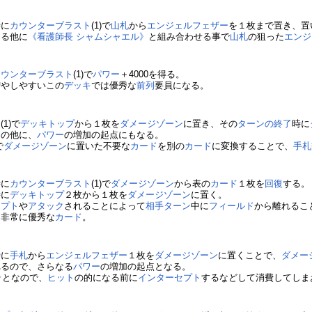
時に
カウンターブラスト
(1)で
山札
から
エンジェルフェザー
を１枚まで置き、置
える他に
《看護師長 シャムシャエル》
と組み合わせる事で
山札
の狙った
エンジ
カウンターブラスト
(1)で
パワー
＋4000を得る。
増やしやすいこの
デッキ
では優秀な
前列
要員になる。
ト
(1)で
デッキトップ
から１枚を
ダメージゾーン
に置き、その
ターンの終了
時に
助の他に、
パワー
の増加の起点にもなる。
で
ダメージゾーン
に置いた不要な
カード
を別の
カード
に変換することで、
手札
》
時に
カウンターブラスト
(1)で
ダメージゾーン
から表の
カード
１枚を
回復
する。
時に
デッキトップ
２枚から１枚を
ダメージゾーン
に置く。
セプト
や
アタック
されることによって
相手
ターン
中に
フィールド
から離れるこ
、非常に優秀な
カード
。
時に
手札
から
エンジェルフェザー
１枚を
ダメージゾーン
に置くことで、
ダメー
れるので、さらなる
パワー
の増加の起点となる。
ラ
となので、
ヒット
の的になる前に
インターセプト
するなどして消費してしま