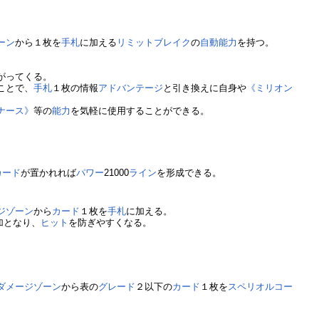
ーン
から１枚を
手札
に加える
リミットブレイク
の
自動能力
を持つ。
がってくる。
ことで、
手札
１枚の情報
アドバンテージ
と引き換えに自身や
《ミリオン
ナース》
等の
能力
を気軽に使用することができる。
カード
が置かれれば
パワー
21000
ライン
を形成できる。
ジゾーン
から
カード
１枚を
手札
に加える。
増加となり、
ヒット
を防ぎやすくなる。
ダメージゾーン
から表の
グレード
２以下の
カード
１枚を
スペリオルコー