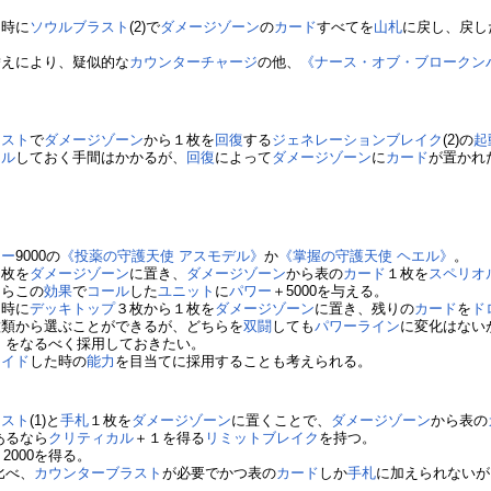
た時に
ソウルブラスト
(2)で
ダメージゾーン
の
カード
すべてを
山札
に戻し、戻し
替えにより、疑似的な
カウンターチャージ
の他、
《ナース・オブ・ブロークン
ラスト
で
ダメージゾーン
から１枚を
回復
する
ジェネレーションブレイク
(2)の
起
ール
しておく手間はかかるが、
回復
によって
ダメージゾーン
に
カード
が置かれ
ワー
9000の
《投薬の守護天使 アスモデル》
か
《掌握の守護天使 ヘエル》
。
１枚を
ダメージゾーン
に置き、
ダメージゾーン
から表の
カード
１枚を
スペリオ
ならこの
効果
で
コール
した
ユニット
に
パワー
＋5000を与える。
た時に
デッキトップ
３枚から１枚を
ダメージゾーン
に置き、残りの
カード
を
ド
種類から選ぶことができるが、どちらを
双闘
しても
パワー
ライン
に変化はない
》
をなるべく採用しておきたい。
ライド
した時の
能力
を目当てに採用することも考えられる。
ラスト
(1)と
手札
１枚を
ダメージゾーン
に置くことで、
ダメージゾーン
から表の
あるなら
クリティカル
＋１を得る
リミットブレイク
を持つ。
＋2000を得る。
比べ、
カウンターブラスト
が必要でかつ表の
カード
しか
手札
に加えられないが