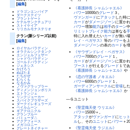
[
編集
]
《看護師長 シャムシャエル》
ドラゴンエンパイア
パワー
10000の
グレード
３。
ダークステイツ
ヴァンガード
に
アタック
した時
ブラントゲート
カード
が
ダメージゾーン
に置か
ケテルサンクチュアリ
ストイケイア
パワー
増加
能力
は
相手
の
ターン
リリカルモナステリオ
リミットブレイク
能力
は単なる
クラン(新シリーズ以前)
特に入れ替えたい
カード
が無い
レイ・ペガサス》
等の
パワー
を
[
編集
]
ダメージゾーン
の表の
カード
を
ロイヤルパラディン
《サウザンドレイ・ペガサス》
オラクルシンクタンク
エンジェルフェザー
パワー
7000の
グレード
１。
シャドウパラディン
カード
が
ダメージゾーン
に置か
ゴールドパラディン
ブースト
が行える
グレード
１で
ジェネシス
かげろう
《看護師長 シャムシャエル》
や
ぬばたま
たちかぜ
《恋の守護者 ノキエル》
むらくも
パワー
6000の
グレード
１。
なるかみ
ガーディアンサークル
に
登場
し
ノヴァグラップラー
ディメンジョンポリス
《看護師長 シャムシャエル》
か
エトランジェ
リンクジョーカー
―Ｇユニット
スパイクブラザーズ
ダークイレギュラーズ
《聖霊熾天使 ウリエル》
ペイルムーン
ギアクロニクル
パワー
15000＋。
グランブルー
アタック
が
ヴァンガード
に
ヒッ
バミューダ△
ル
し、その
ユニット
に
パワー
＋2
アクアフォース
メガコロニー
《聖霊熾天使 ラジエル》
グレートネイチャー