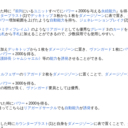
れた時に『
前列
にいる
ユニット
すべてに
パワー
＋2000を与える
永続能力
』を得
ンターブラスト
(1)で
デッキトップ
３枚から１枚を
ダメージゾーン
に表で置き、
パワー
増加範囲を上げたような
自動能力
を持ち、
ジェネレーションブレイク
(
ラミティフレイム》
のような
リアガード
としても優秀な
グレード
３の
カード
を
山札
から
手札
に加えることができるので、少数採用でも使用しやすい。
に加え
デッキトップ
から１枚を
ダメージゾーン
に置き、
ヴァンガード
１枚に
パ
に
パワー
＋2000を得る。
護師長 シャムシャエル》
等の
能力
を
誘発
させることができる。
ェルフェザー
の
リアガード
２枚を
ダメージゾーン
に置くことで、
ダメージゾー
に
パワー
＋3000を得る。
との相性が良く、
ヴァンガード
要員としては優秀。
かれた時に
パワー
＋2000を得る。
違ってこちらは
リアガードサークル
でも
自動能力
が
誘発
する。
ト
した時に
カウンターブラスト
(1)と自身を
ダメージゾーン
に表で置くことで、