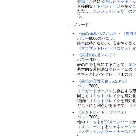
登場
した時に
公開
した
デッキト
直接的な
アドバンテージ
を稼ぐ
ただし、
エンジェルフェザー
の
ろ。
―グレード１
《光の弾幕 ベスネル》
・
《黒衣
パワー
8000の
バニラ
。
能力
は持たないが、安定性が高
《サウザンドレイ・ペガサス》
《真紅の決意 バルク》
パワー
7000。
表の自身を裏にすることで、
エ
基本的な運用法は
グレード
２の
そちらと比べて
グレード
１の
カ
《確信の守護天使 ルムヤル》
パワー
7000。
リアガードサークル
に存在する
同じく
リミットブレイク
を有効
続的に
リミットブレイク
を有効
どちらにも利点があるので、
《
《ドクトロイド・プリマス》
パワー
7000。
他の
ユニット
が
ダメージゾーン
リオルコール
する
ジェネレーシ
《メディカルボマー・ナース》