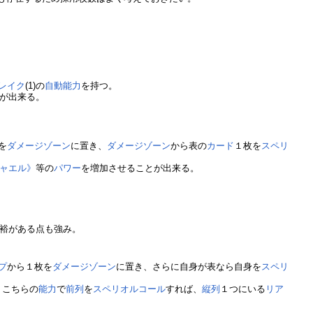
。
レイク
(1)の
自動能力
を持つ。
が出来る。
を
ダメージゾーン
に置き、
ダメージゾーン
から表の
カード
１枚を
スペリ
シャエル》
等の
パワー
を増加させることが出来る。
裕がある点も強み。
プ
から１枚を
ダメージゾーン
に置き、さらに自身が表なら自身を
スペリ
、こちらの
能力
で
前列
を
スペリオルコール
すれば、
縦列
１つにいる
リア