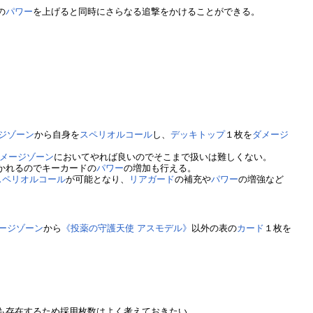
の
パワー
を上げると同時にさらなる追撃をかけることができる。
ジゾーン
から自身を
スペリオルコール
し、
デッキトップ
１枚を
ダメージ
メージゾーン
においてやれば良いのでそこまで扱いは難しくない。
かれるのでキーカードの
パワー
の増加も行える。
スペリオルコール
が可能となり、
リアガード
の補充や
パワー
の増強など
ージゾーン
から
《投薬の守護天使 アスモデル》
以外の表の
カード
１枚を
も存在するため採用枚数はよく考えておきたい。