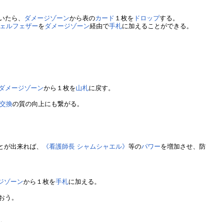
いたら、
ダメージゾーン
から表の
カード
１枚を
ドロップ
する。
ェルフェザー
を
ダメージゾーン
経由で
手札
に加えることができる。
ダメージゾーン
から１枚を
山札
に戻す。
交換
の質の向上にも繋がる。
とが出来れば、
《看護師長 シャムシャエル》
等の
パワー
を増加させ、防
ジゾーン
から１枚を
手札
に加える。
おう。