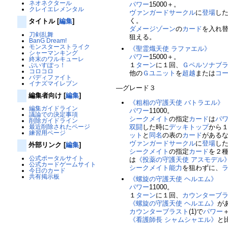
ネオネクタール
パワー
15000＋。
クレイエレメンタル
ヴァンガードサークル
に
登場
し
く。
タイトル
[
編集
]
ダメージゾーン
の
カード
を入れ
刀剣乱舞
狙える。
BanG Dream!
モンスターストライク
《聖霊熾天使 ラファエル》
シャーマンキング
パワー
15000＋。
終末のワルキューレ
１
ターン
に１回、
Ｇペルソナブ
ぶいすぽっ！
コロコロ
他の
Ｇユニット
を
超越
または
コ
バディファイト
イナズマイレブン
―グレード３
編集者向け
[
編集
]
《粗相の守護天使 バトラエル》
編集ガイドライン
パワー
11000。
議論での決定事項
シークメイト
の指定
カード
は
パ
削除ガイドライン
双闘
した時に
デッキトップ
から
最近削除されたページ
練習用ページ
ット
と
同名
の表の
カード
がある
ヴァンガードサークル
に
登場
し
外部リンク
[
編集
]
シークメイト
の指定
カード
を２
公式ポータルサイト
は
《投薬の守護天使 アスモデル
公式カードゲームサイト
シークメイト
能力
を狙わずに、
今日のカード
共有掲示板
《螺旋の守護天使 ヘルエム》
パワー
11000。
１
ターン
に１回、
カウンターブ
《螺旋の守護天使 ヘルエム》
が
カウンターブラスト
(1)で
パワー
《看護師長 シャムシャエル》
と