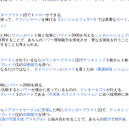
ンターブラスト
(2)で１
ドロー
ができる。
を使って、
アドバンテージ
を稼げる
【エンジェルフェザー】
では貴重な
カード
ート》
れた時に
ヴァンガード
１枚と自身に
パワー
＋2000を与える
ジェネレーションブ
併用することで、あちらの
パワー
増加能力を倍化させ、更なる強化を行うこと
ル
することも考えられる。
に
ブースト
されているなら
カウンターブラスト
(1)で
デッキトップ
２枚から１枚
ンブレイク
(1)の
自動能力
を持つ。
になるだけではなく、
ダメージゾーン
に
カード
を置くため
《看護師長 シャム
た時に
パワー
＋2000を得る。
と比較すると
パワー
が僅かに劣っているものの、
インターセプト
が行える。
、
グレード
３の
カード
である
《不死鳥 カラミティフレイム》
に比べ採用枠に余
から
リアガードサークル
に
登場
した時に
カウンターブラスト
(1)で、
デッキトッ
ンブレイク
(1)の
自動能力
を持つ。
投薬の守護天使 アスモデル》
と組み合わせることで、あちらの
能力
で
後列
を
る。