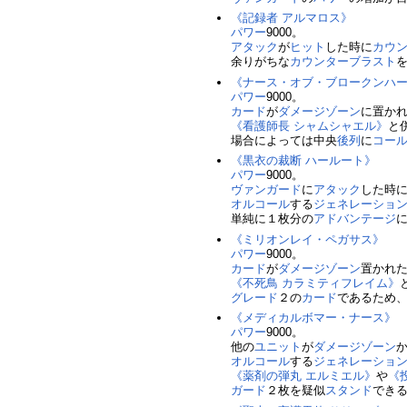
《記録者 アルマロス》
パワー
9000。
アタック
が
ヒット
した時に
カウ
余りがちな
カウンターブラスト
《ナース・オブ・ブロークンハ
パワー
9000。
カード
が
ダメージゾーン
に置か
《看護師長 シャムシャエル》
と
場合によっては中央
後列
に
コー
《黒衣の裁断 ハールート》
パワー
9000。
ヴァンガード
に
アタック
した時
オルコール
する
ジェネレーショ
単純に１枚分の
アドバンテージ
《ミリオンレイ・ペガサス》
パワー
9000。
カード
が
ダメージゾーン
置かれ
《不死鳥 カラミティフレイム》
グレード
２の
カード
であるため
《メディカルボマー・ナース》
パワー
9000。
他の
ユニット
が
ダメージゾーン
オルコール
する
ジェネレーショ
《薬剤の弾丸 エルミエル》
や
《
ガード
２枚を疑似
スタンド
でき