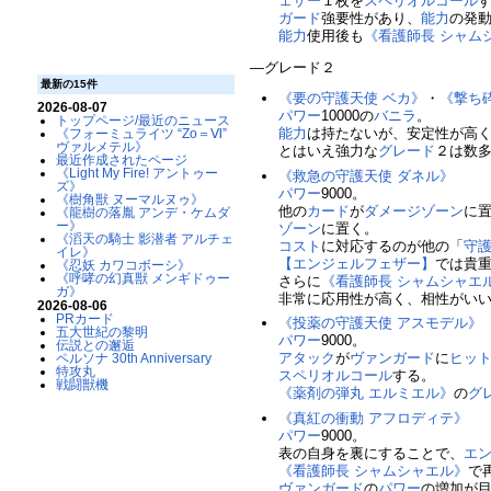
ェザー
１枚を
スペリオルコール
ガード
強要性があり、
能力
の発
能力
使用後も
《看護師長 シャム
―グレード２
最新の15件
《要の守護天使 ベカ》
・
《撃ち
2026-08-07
パワー
10000の
バニラ
。
トップページ/最近のニュース
能力
は持たないが、安定性が高
《フォーミュライツ “Zo＝Ⅵ”
ヴァルメテル》
とはいえ強力な
グレード
２は数
最近作成されたページ
《Light My Fire! アントゥー
《救急の守護天使 ダネル》
ズ》
パワー
9000。
《樹角獣 ヌーマルヌゥ》
他の
カード
が
ダメージゾーン
に
《龍樹の落胤 アンデ・ケムダ
ー》
ゾーン
に置く。
《滔天の騎士 影潜者 アルチェ
コスト
に対応するのが他の「
守
イレ》
【エンジェルフェザー】
では貴
《忍妖 カワコボーシ》
《呼哮の幻真獣 メンギドゥー
さらに
《看護師長 シャムシャエ
ガ》
非常に応用性が高く、相性がい
2026-08-06
PRカード
《投薬の守護天使 アスモデル》
五大世紀の黎明
パワー
9000。
伝説との邂逅
アタック
が
ヴァンガード
に
ヒッ
ペルソナ 30th Anniversary
特攻丸
スペリオルコール
する。
戦闘獣機
《薬剤の弾丸 エルミエル》
の
グ
《真紅の衝動 アフロディテ》
パワー
9000。
表の自身を裏にすることで、
エ
《看護師長 シャムシャエル》
で
ヴァンガード
の
パワー
の増加が