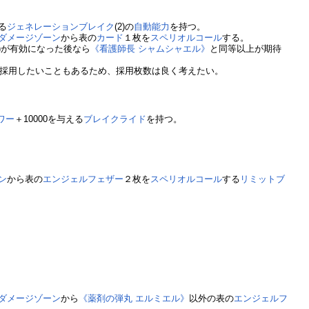
る
ジェネレーションブレイク
(2)の
自動能力
を持つ。
ダメージゾーン
から表の
カード
１枚を
スペリオルコール
する。
2)が有効になった後なら
《看護師長 シャムシャエル》
と同等以上が期待
採用したいこともあるため、採用枚数は良く考えたい。
ワー
＋10000を与える
ブレイクライド
を持つ。
ン
から表の
エンジェルフェザー
２枚を
スペリオルコール
する
リミットブ
ダメージゾーン
から
《薬剤の弾丸 エルミエル》
以外の表の
エンジェルフ