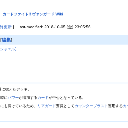
-
カードファイト!! ヴァンガード Wiki
終更新
] Last-modified: 2018-10-05 (金) 23:05:56
】
[
編集
]
ムシャエル】
軸に据えたデッキ。
た時に
パワー
が増加する
カード
が中心となっている。
填にも長けているため、
リアガード
要員として
カウンターブラスト
運用する
カ