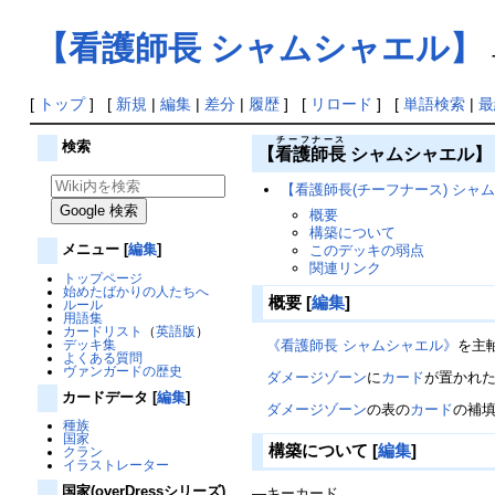
【看護師長 シャムシャエル】
[
トップ
] [
新規
|
編集
|
差分
|
履歴
] [
リロード
] [
単語検索
|
最
チーフナース
検索
【
看護師長
シャムシャエル
【看護師長(チーフナース) シャ
概要
構築について
メニュー
[
編集
]
このデッキの弱点
関連リンク
トップページ
始めたばかりの人たちへ
概要
[
編集
]
ルール
用語集
カードリスト
（
英語版
）
デッキ集
《看護師長 シャムシャエル》
を主
よくある質問
ヴァンガードの歴史
ダメージゾーン
に
カード
が置かれ
カードデータ
[
編集
]
ダメージゾーン
の表の
カード
の補
種族
国家
構築について
[
編集
]
クラン
イラストレーター
国家(overDressシリーズ)
―キーカード