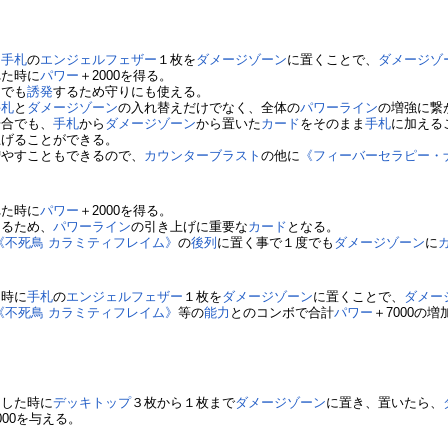
に
手札
の
エンジェルフェザー
１枚を
ダメージゾーン
に置くことで、
ダメージゾ
れた時に
パワー
＋2000を得る。
中でも
誘発
するため守りにも使える。
手札
と
ダメージゾーン
の入れ替えだけでなく、全体の
パワー
ライン
の増強に繋
場合でも、
手札
から
ダメージゾーン
から置いた
カード
をそのまま
手札
に加える
上げることができる。
増やすこともできるので、
カウンターブラスト
の他に
《フィーバーセラピー・
れた時に
パワー
＋2000を得る。
あるため、
パワー
ライン
の引き上げに重要な
カード
となる。
《不死鳥 カラミティフレイム》
の
後列
に置く事で１度でも
ダメージゾーン
に
た時に
手札
の
エンジェルフェザー
１枚を
ダメージゾーン
に置くことで、
ダメー
《不死鳥 カラミティフレイム》
等の
能力
とのコンボで合計
パワー
＋7000の
ト
した時に
デッキトップ
３枚から１枚まで
ダメージゾーン
に置き、置いたら、
000を与える。