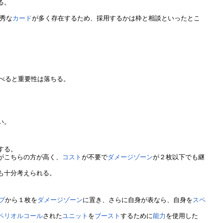
る。
秀な
カード
が多く存在するため、採用するかは枠と相談といったとこ
べると重要性は落ちる。
い。
する。
がこちらの方が高く、
コスト
が不要で
ダメージゾーン
が２枚以下でも継
も十分考えられる。
プ
から１枚を
ダメージゾーン
に置き、さらに自身が表なら、自身を
スペ
ペリオルコール
された
ユニット
を
ブースト
するために
能力
を使用した