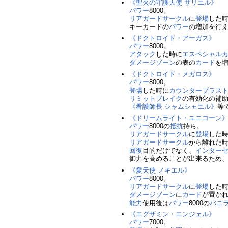
《聖火の守護天使 サリエル》
パワー
8000。
リアガードサークル
に
登場
した
キーカードの
パワー
の増加を行
《ドクトロイド・アーガス》
パワー
8000。
アタック
した時に
エスペシャル
ダメージゾーン
の表の
カード
を
《ドクトロイド・メガロス》
パワー
8000。
登場
した時に
カウンターブラス
リミットブレイク
の有効化の補
《看護師長 シャムシャエル》
等
《ドリームライト・ユニコーン
パワー
8000の
抵抗
持ち。
リアガードサークル
に
登場
した
リアガードサークル
から離れた
回復
目的だけでなく、
インター
御力を高めることが出来るため
《愛天使 ノキエル》
パワー
8000。
リアガードサークル
に
登場
した
ダメージゾーン
に
カード
が置か
能力
使用後は
パワー
8000の
バニ
《エグザミン・エンジェル》
パワー
7000。