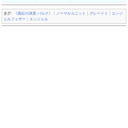
タグ:
《真紅の決意 バルク》
ノーマルユニット
グレード１
エンジ
ェルフェザー
エンジェル