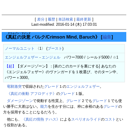
[
差分
|
履歴
|
単語検索
|
最終更新
]
Last-modified: 2016-01-14 (木) 17:03:01
クリムゾン・マインド
《
真紅の決意
バルク/Crimson Mind, Baruch》
[
編集
]
ノーマルユニット
〈1〉 (
ブースト
)
エンジェルフェザー
-
エンジェル
パワー7000 / シールド5000 / ☆1
【起】
【ダメージゾーン】：[表のこのカードを裏にする] あなたの
《エンジェルフェザー》のヴァンガードを１枚選び、そのターン中、
パワー＋3000。
竜騎激突
で収録された
グレード
１の
エンジェルフェザー
。
《真紅の衝動 アフロディテ》
の
グレード
１版。
ダメージゾーン
で発動する性質上、
グレード
２でも
グレード
１でも使
い勝手に大差はない。
能力
を生かす分には、枠に余裕のある
グレード
の
方を採用することになるだろう。
他にも、
《真紅の情熱 ナハス》
による
スペリオルライド
の
コスト
とい
う役割がある。