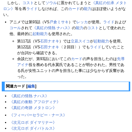
しかし、
コスト
として
ソウル
に置かれてしまうと
《真紅の伝承 メタト
ロン》
等を再
ライド
しなければ、この
カード
の
能力
はほぼ使いようがな
い。
アニメでは第93話（VS
戸倉ミサキ
）で
レッカ
が使用。
ライド
および
コール
されて
《真紅の情熱 ナハス》
の
能力
の
コスト
として使われた
他、最終的に
起動能力
も使用された。
第117話（VS
石田ナオキ
）では
立凪スイコ
が
起動能力
を使用。
第122話（VS
石田ナオキ
〈２回目〉）でも
ライド
していたこと
が台詞から確認できる。
余談だが、第93話においてこの
カード
の声を担当したのは
先導
アイチ
役を務める代永翼氏であることが明かされた。男性であ
る氏が女性ユニットの声を担当した事には少なからず反響があ
った。
関連カード
[
編集
]
《真紅の情熱 ナハス》
《真紅の衝動 アフロディテ》
《真紅の奇跡 メタトロン》
《フィーバーセラピー・ナース》
《次元ロボ ダイマリナー》
《次元ロボ ダイバトルス》