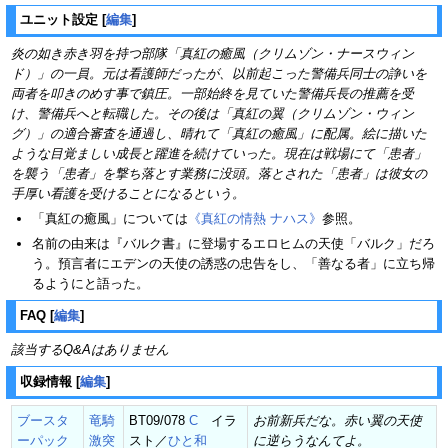
ユニット設定
[
編集
]
炎の如き赤き羽を持つ部隊「真紅の癒風（クリムゾン・ナースウィン
ド）」の一員。元は看護師だったが、以前起こった警備兵同士の諍いを
両者を叩きのめす事で鎮圧。一部始終を見ていた警備兵長の推薦を受
け、警備兵へと転職した。その後は「真紅の翼（クリムゾン・ウィン
グ）」の適合審査を通過し、晴れて「真紅の癒風」に配属。絵に描いた
ような目覚ましい成長と躍進を続けていった。現在は戦場にて「患者」
を襲う「患者」を撃ち落とす業務に没頭。落とされた「患者」は彼女の
手厚い看護を受けることになるという。
「真紅の癒風」については
《真紅の情熱 ナハス》
参照。
名前の由来は『バルク書』に登場するエロヒムの天使「バルク」だろ
う。預言者にエデンの天使の誘惑の忠告をし、「善なる者」に立ち帰
るようにと語った。
FAQ
[
編集
]
該当するQ&Aはありません
収録情報
[
編集
]
ブースタ
竜騎
BT09/078
C
イラ
お前新兵だな。赤い翼の天使
ーパック
激突
スト／
ひと和
に逆らうなんてよ。