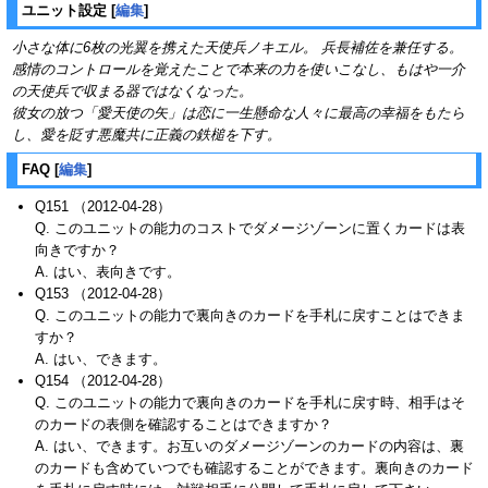
ユニット設定
[
編集
]
小さな体に6枚の光翼を携えた天使兵ノキエル。 兵長補佐を兼任する。
感情のコントロールを覚えたことで本来の力を使いこなし、もはや一介
の天使兵で収まる器ではなくなった。
彼女の放つ「愛天使の矢」は恋に一生懸命な人々に最高の幸福をもたら
し、愛を貶す悪魔共に正義の鉄槌を下す。
FAQ
[
編集
]
Q151 （2012-04-28）
Q. このユニットの能力のコストでダメージゾーンに置くカードは表
向きですか？
A. はい、表向きです。
Q153 （2012-04-28）
Q. このユニットの能力で裏向きのカードを手札に戻すことはできま
すか？
A. はい、できます。
Q154 （2012-04-28）
Q. このユニットの能力で裏向きのカードを手札に戻す時、相手はそ
のカードの表側を確認することはできますか？
A. はい、できます。お互いのダメージゾーンのカードの内容は、裏
のカードも含めていつでも確認することができます。裏向きのカード