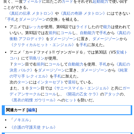
良く、一度
フィールド
に出たこの
カード
をそれぞれ
起動能力
で使い回す
ことができる。
《真紅の伝承 メタトロン》
や
《真紅の奇跡 メタトロン》
にはできない
「
手札
と
ダメージゾーン
の交換」を補える。
アニメでは
レッカ
が使用。第69話では
ライド
したので
能力
は使われて
いない。第93話では左
前列
に
コール
し、
自動能力
で
手札
から
《真紅の
衝動 アフロディテ》
を
ダメージゾーン
に置き、
ダメージゾーン
から
《クリティカルヒット・エンジェル》
を
手札
に加えた。
アニメ「カードファイト!! ヴァンガードＧ」では第30話（VS
安城ト
コハ
）にて
羽島リン
が使用。
７
ターン
目で右
前列
に
コール
して
自動能力
を使用、
手札
から
《真紅の
決意 バルク》
を
ダメージゾーン
に置き、
ダメージゾーン
から
《純潔
の守り手 レクィエル》
を
手札
に加えた。
次の
ターン
には
インターセプト
で
退却
している。
また、１０
ターン
目では
《サニースマイル・エンジェル》
と共に
ガー
ディアンサークル
に
コール
し、
《開花の乙女 ケラ》
の
アタック
の、
《黒衣の戦慄 ガウリール》
への
ヒット
を防いだ。
関連カード
[
編集
]
「
ノキエル
」
《介護の守護天使 ナレル》