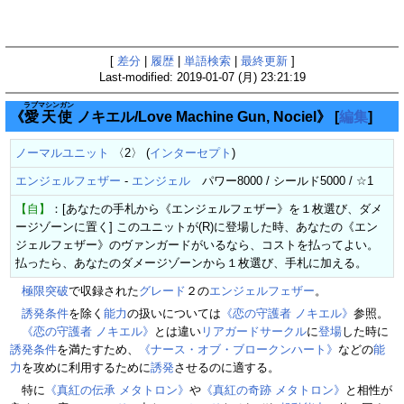
[
差分
|
履歴
|
単語検索
|
最終更新
]
Last-modified: 2019-01-07 (月) 23:21:19
ラブマシンガン
《
愛天使
ノキエル/Love Machine Gun, Nociel》
[
編集
]
ノーマルユニット
〈2〉 (
インターセプト
)
エンジェルフェザー
-
エンジェル
パワー8000 / シールド5000 / ☆1
【自】
：[あなたの手札から《エンジェルフェザー》を１枚選び、ダメ
ージゾーンに置く] このユニットが(R)に登場した時、あなたの《エン
ジェルフェザー》のヴァンガードがいるなら、コストを払ってよい。
払ったら、あなたのダメージゾーンから１枚選び、手札に加える。
極限突破
で収録された
グレード
２の
エンジェルフェザー
。
誘発条件
を除く
能力
の扱いについては
《恋の守護者 ノキエル》
参照。
《恋の守護者 ノキエル》
とは違い
リアガードサークル
に
登場
した時に
誘発条件
を満たすため、
《ナース・オブ・ブロークンハート》
などの
能
力
を攻めに利用するために
誘発
させるのに適する。
特に
《真紅の伝承 メタトロン》
や
《真紅の奇跡 メタトロン》
と相性が