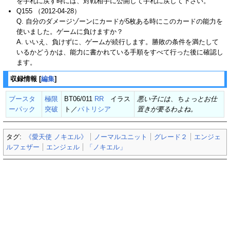
を手札に戻す時には、対戦相手に公開して手札に戻して下さい。
Q155 （2012-04-28）
Q. 自分のダメージゾーンにカードが5枚ある時にこのカードの能力を
使いました。ゲームに負けますか？
A. いいえ、負けずに、ゲームが続行します。勝敗の条件を満たして
いるかどうかは、能力に書かれている手順をすべて行った後に確認し
ます。
収録情報
[
編集
]
ブースタ
極限
BT06/011
RR
イラス
悪い子には、ちょっとお仕
ーパック
突破
ト／
パトリシア
置きが要るわよね。
タグ:
《愛天使 ノキエル》
ノーマルユニット
グレード２
エンジェ
ルフェザー
エンジェル
「ノキエル」