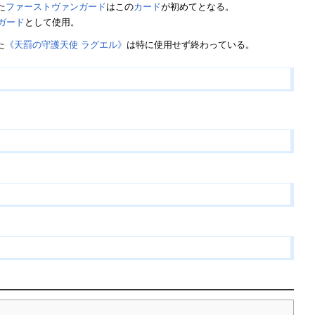
た
ファーストヴァンガード
はこの
カード
が初めてとなる。
ガード
として使用。
た
《天罰の守護天使 ラグエル》
は特に使用せず終わっている。