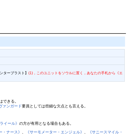
ンターブラスト】
(1)，このユニットをソウルに置く，あなたの手札から《エ
。
はできる。
ヴァンガード
要員としては些細な欠点とも言える。
ズライール》
の方が有用となる場合もある。
ー・ナース》
、
《サーモメーター・エンジェル》
、
《サニースマイル・