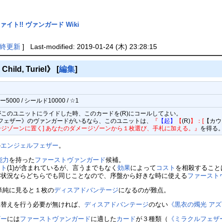
イト!! ヴァンガード Wiki
終更新
] Last-modified: 2019-01-24 (木) 23:28:15
ild, Turiel》
[
編集
]
000 / シールド10000 / ☆1
このユニットにライドした時、このカードを(R)にコールしてよい。
ルフェザー》のヴァンガードがいるなら、このユニットは、
『
【起】
【
(R)
】：[
【カウ
ジゾーンに置く] あなたのダメージゾーンから１枚選び、手札に加える。』
を得る
の
エンジェルフェザー
。
能力
を持った
ファーストヴァンガード
候補。
スト
(1)が含まれているが、言うまでもなく
効果
によって
コスト
を相殺すること
い状況ならどちらでも同じことなので、序盤から好きな時に使える
ファースト
単純に見ると１枚の
ディスアドバンテージ
になるのが難点。
れ替えを行う必要が無ければ、
ディスアドバンテージ
のない
《黒衣の燭光 ア
ザー
には
ファーストヴァンガード
に適した
カード
が３種類（
《ミラクルフェザ