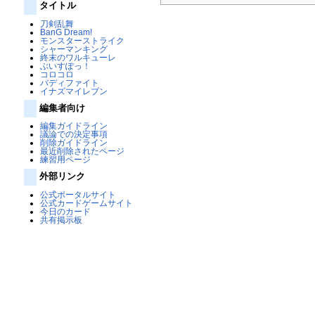
タイトル
刀剣乱舞
BanG Dream!
モンスターストライク
シャーマンキング
終末のワルキューレ
ぶいすぽっ！
コロコロ
バディファイト
イナズマイレブン
編集者向け
編集ガイドライン
議論での決定事項
削除ガイドライン
最近削除されたページ
練習用ページ
外部リンク
公式ポータルサイト
公式カードゲームサイト
今日のカード
共有掲示板