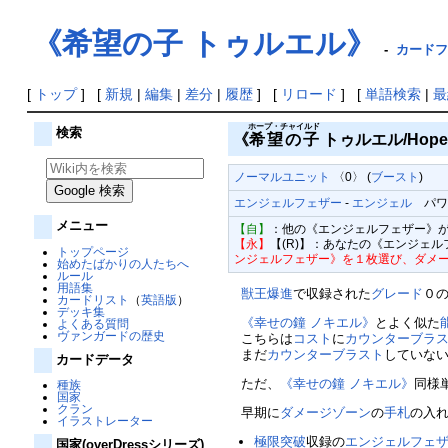
《希望の子 トゥルエル》
-
カードファ
[
トップ
] [
新規
|
編集
|
差分
|
履歴
] [
リロード
] [
単語検索
|
最
ホープ・チャイルド
検索
《
希望の子
トゥルエル/Hope Ch
ノーマルユニット
〈0〉 (
ブースト
)
エンジェルフェザー
-
エンジェル
パワー5
メニュー
【自】
：他の《エンジェルフェザー》が
【永】
【(R)】：あなたの《エンジェ
トップページ
ンジェルフェザー》を１枚選び、ダメー
始めたばかりの人たちへ
ルール
用語集
獣王爆進
で収録された
グレード
０
カードリスト
（
英語版
）
デッキ集
《幸せの鐘 ノキエル》
とよく似た
よくある質問
ヴァンガードの歴史
こちらは
コスト
に
カウンターブラ
まだ
カウンターブラスト
していな
カードデータ
ただ、
《幸せの鐘 ノキエル》
同様
種族
国家
クラン
早期に
ダメージゾーン
の
手札
の入
イラストレーター
極限突破
収録の
エンジェルフェ
国家(overDressシリーズ)