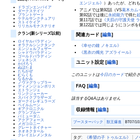
エンジェル》
）あったが、どれ
ドラゴンエンパイア
アニメでは第92話（VS
葛木カム
ダークステイツ
ブラントゲート
第92話では後に
永続能力
で得た
ケテルサンクチュアリ
第117話では
《天罰の守護天使 
ストイケイア
第122話では同じようにコンボ
リリカルモナステリオ
クラン(新シリーズ以前)
関連カード
[
編集
]
ロイヤルパラディン
オラクルシンクタンク
《幸せの鐘 ノキエル》
エンジェルフェザー
《黒衣の燭光 アズライール》
シャドウパラディン
ゴールドパラディン
ジェネシス
ユニット設定
[
編集
]
かげろう
ぬばたま
たちかぜ
このユニットは
今日のカード
で紹介
むらくも
なるかみ
ノヴァグラップラー
FAQ
[
編集
]
ディメンジョンポリス
エトランジェ
リンクジョーカー
スパイクブラザーズ
該当するQ&Aはありません
ダークイレギュラーズ
ペイルムーン
ギアクロニクル
収録情報
[
編集
]
グランブルー
バミューダ△
アクアフォース
ブースターパック
獣王爆進
BT07/1
メガコロニー
グレートネイチャー
ネオネクタール
クレイエレメンタル
タグ:
《希望の子 トゥルエル》
ノ