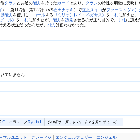
も他
クラン
と共通の
能力
を持った
カード
であり、
クラン
の特性を明確に反映し
イ
）、第117話・第122話（VS
石田ナオキ
）で
立凪スイコ
が
ファーストヴァン
起動能力
を使用し、
コール
する
《ミリオンレイ・ペガサス》
を
手札
に加えた。
ラグエル》
を
手札
に加えたが、
能力
を
誘発
させるのが主な目的で、
手札
に加え
を行える状況だったのだが、
能力
は使わなかった。
されていません
02
C
イラスト／
Ryo-ta.H
その瞳は、真っすぐに未来を見つめている。
ーマルユニット
グレード０
エンジェルフェザー
エンジェル