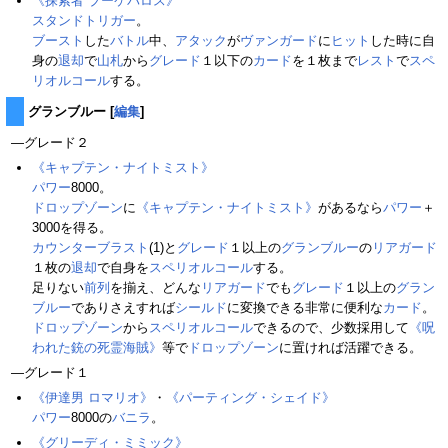
《探索者 ブーケパロス》
スタンドトリガー
。
ブースト
した
バトル
中、
アタック
が
ヴァンガード
に
ヒット
した時に自
身の
退却
で
山札
から
グレード
１以下の
カード
を１枚まで
レスト
で
スペ
リオルコール
する。
グランブルー
[
編集
]
―グレード２
《キャプテン・ナイトミスト》
パワー
8000。
ドロップゾーン
に
《キャプテン・ナイトミスト》
があるなら
パワー
＋
3000を得る。
カウンターブラスト
(1)と
グレード
１以上の
グランブルー
の
リアガード
１枚の
退却
で自身を
スペリオルコール
する。
足りない
前列
を揃え、どんな
リアガード
でも
グレード
１以上の
グラン
ブルー
でありさえすれば
シールド
に変換できる非常に便利な
カード
。
ドロップゾーン
から
スペリオルコール
できるので、少数採用して
《呪
われた銃の死霊海賊》
等で
ドロップゾーン
に置ければ活躍できる。
―グレード１
《伊達男 ロマリオ》
・
《パーティング・シェイド》
パワー
8000の
バニラ
。
《グリーディ・ミミック》