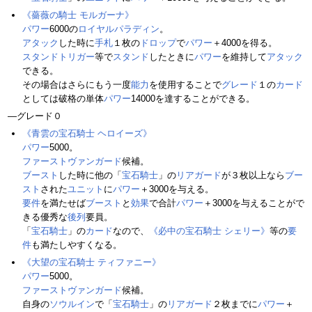
《薔薇の騎士 モルガーナ》
パワー
6000の
ロイヤルパラディン
。
アタック
した時に
手札
１枚の
ドロップ
で
パワー
＋4000を得る。
スタンドトリガー
等で
スタンド
したときに
パワー
を維持して
アタック
できる。
その場合はさらにもう一度
能力
を使用することで
グレード
１の
カード
としては破格の単体
パワー
14000を達することができる。
―グレード０
《青雲の宝石騎士 ヘロイーズ》
パワー
5000。
ファーストヴァンガード
候補。
ブースト
した時に他の「
宝石騎士
」の
リアガード
が３枚以上なら
ブー
スト
された
ユニット
に
パワー
＋3000を与える。
要件
を満たせば
ブースト
と
効果
で合計
パワー
＋3000を与えることがで
きる優秀な
後列
要員。
「
宝石騎士
」の
カード
なので、
《必中の宝石騎士 シェリー》
等の
要
件
も満たしやすくなる。
《大望の宝石騎士 ティファニー》
パワー
5000。
ファーストヴァンガード
候補。
自身の
ソウルイン
で「
宝石騎士
」の
リアガード
２枚までに
パワー
＋