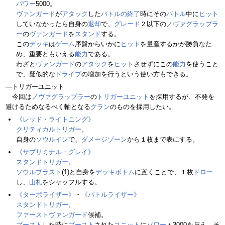
パワー
5000。
ヴァンガード
が
アタック
した
バトルの終了
時にその
バトル
中に
ヒット
していなかったら自身の
退却
で、
グレード
２以下の
ノヴァグラップラ
ー
の
ヴァンガード
を
スタンド
する。
この
デッキ
は
ゲーム
序盤からいかに
ヒット
を量産するかが勝負なた
め、重要ともいえる
能力
である。
わざと
ヴァンガード
の
アタック
を
ヒット
させずにこの
能力
を使うこと
で、疑似的な
ドライブ
の増加を行うという使い方もできる。
―トリガーユニット
今回は
ノヴァグラップラー
の
トリガーユニット
を採用するが、不発を
避けるためなるべく軸となる
クラン
のものを採用したい。
《レッド・ライトニング》
クリティカルトリガー
。
自身の
ソウルイン
で、
ダメージゾーン
から１枚まで表にする。
《サブリミナル・グレイ》
スタンドトリガー
。
ソウルブラスト
(1)と自身を
デッキボトム
に置くことで、１枚
ドロー
し、
山札
をシャッフルする。
《ターボライザー》
・
《バトルライザー》
スタンドトリガー
。
ファーストヴァンガード
候補。
ブースト
した時に
ブースト
された
ユニット
に
パワー
＋3000を与え、そ