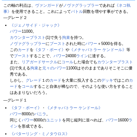
この軸の利点は、
ヴァンガード
が
ノヴァグラップラー
であれば
《ネコ執
事》
を使用できること。これによって
バトル
回数を増やす事ができる。
―グレード２
《ジェノサイド・ジャック》
パワー
11000。
カウンターブラスト
(1)で失う
拘束
を持つ。
ノヴァグラップラー
に
ブースト
された時に
パワー
＋5000を得る。
この
カード
を
《タフ・ボーイ》
や
《メチャバトラー ケンドール》
等
で
ブースト
することで、
パワー
24000
ライン
に達する。
また、
リアガードサークル
に
コール
した場合でも
カウンターブラスト
(1)で失える
拘束
と
元々のパワー
11000はそのままでありそこそこに優
秀である。
しかし、
グレード
１の
カード
を大量に投入するこの
デッキ
ではこの
カ
ード
を
コール
すること自体が稀なので、そのような使い方をすること
はあまりないだろう。
―グレード１
《タフ・ボーイ》
・
《メチャバトラー ケンドール》
パワー
8000の
バニラ
。
同じく
パワー
8000の
ユニット
を同じ縦列に並べれば、
パワー
16000
ラ
イン
を形成できる。
《バターリング・ミノタウロス》