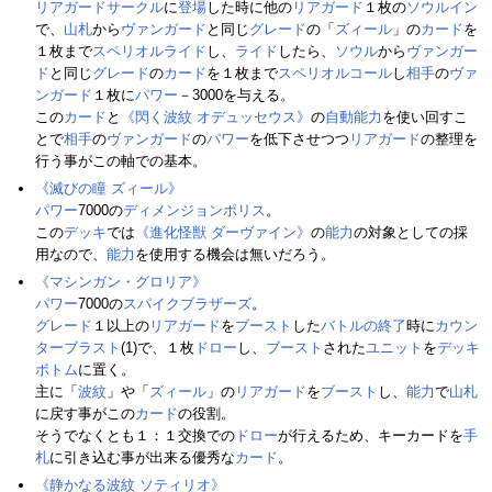
リアガードサークル
に
登場
した時に他の
リアガード
１枚の
ソウルイン
で、
山札
から
ヴァンガード
と同じ
グレード
の「
ズィール
」の
カード
を
１枚まで
スペリオルライド
し、
ライド
したら、
ソウル
から
ヴァンガー
ド
と同じ
グレード
の
カード
を１枚まで
スペリオルコール
し
相手
の
ヴァ
ンガード
１枚に
パワー
－3000を与える。
この
カード
と
《閃く波紋 オデュッセウス》
の
自動能力
を使い回すこ
とで
相手
の
ヴァンガード
の
パワー
を低下させつつ
リアガード
の整理を
行う事がこの軸での基本。
《滅びの瞳 ズィール》
パワー
7000の
ディメンジョンポリス
。
この
デッキ
では
《進化怪獣 ダーヴァイン》
の
能力
の対象としての採
用なので、
能力
を使用する機会は無いだろう。
《マシンガン・グロリア》
パワー
7000の
スパイクブラザーズ
。
グレード
１以上の
リアガード
を
ブースト
した
バトルの終了
時に
カウン
ターブラスト
(1)で、１枚
ドロー
し、
ブースト
された
ユニット
を
デッキ
ボトム
に置く。
主に「
波紋
」や「
ズィール
」の
リアガード
を
ブースト
し、
能力
で
山札
に戻す事がこの
カード
の役割。
そうでなくとも１：１交換での
ドロー
が行えるため、キーカードを
手
札
に引き込む事が出来る優秀な
カード
。
《静かなる波紋 ソティリオ》