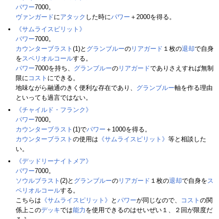
パワー
7000。
ヴァンガード
に
アタック
した時に
パワー
＋2000を得る。
《サムライスピリット》
パワー
7000。
カウンターブラスト
(1)と
グランブルー
の
リアガード
１枚の
退却
で自身
を
スペリオルコール
する。
パワー
7000を持ち、
グランブルー
の
リアガード
でありさえすれば無制
限に
コスト
にできる。
地味ながら融通のきく便利な存在であり、
グランブルー
軸を作る理由
といっても過言ではない。
《チャイルド・フランク》
パワー
7000。
カウンターブラスト
(1)で
パワー
＋1000を得る。
カウンターブラスト
の使用は
《サムライスピリット》
等と相談した
い。
《デッドリーナイトメア》
パワー
7000。
ソウルブラスト
(2)と
グランブルー
の
リアガード
１枚の
退却
で自身を
ス
ペリオルコール
する。
こちらは
《サムライスピリット》
と
パワー
が同じなので、
コスト
の関
係上この
デッキ
では
能力
を使用できるのはせいぜい１、２回が限度だ