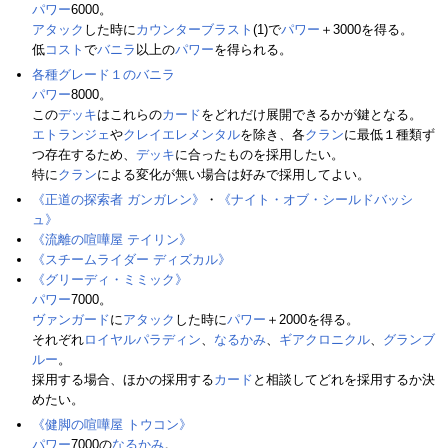
パワー
6000。
アタック
した時に
カウンターブラスト
(1)で
パワー
＋3000を得る。
低
コスト
で
バニラ
以上の
パワー
を得られる。
各種グレード１のバニラ
パワー
8000。
この
デッキ
はこれらの
カード
をどれだけ展開できるかが鍵となる。
エトランジェ
や
クレイエレメンタル
を除き、各
クラン
に最低１種類ず
つ存在するため、
デッキ
に合ったものを採用したい。
特に
クラン
による変化が無い場合は好みで採用してよい。
《正道の探索者 ガンガレン》
・
《ナイト・オブ・シールドバッシ
ュ》
《流離の喧嘩屋 テイリン》
《スチームライダー ディズカル》
《グリーディ・ミミック》
パワー
7000。
ヴァンガード
に
アタック
した時に
パワー
＋2000を得る。
それぞれ
ロイヤルパラディン
、
なるかみ
、
ギアクロニクル
、
グランブ
ルー
。
採用する場合、ほかの採用する
カード
と相談してどれを採用するか決
めたい。
《健脚の喧嘩屋 トウコン》
パワー
7000の
なるかみ
。