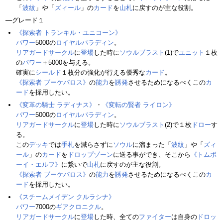
「
波紋
」や「
ズィール
」の
カード
を
山札
に戻すのが主な役割。
―グレード１
《探索者 トランキル・ユニコーン》
パワー
5000の
ロイヤルパラディン
。
リアガードサークル
に
登場
した時に
ソウルブラスト
(1)で
ユニット
１枚
の
パワー
＋5000を与える。
確実に
シールド
１枚分の強化が行える優秀な
カード
。
《探索者 ブーケパロス》
の
能力
を
誘発
させるためになるべくこの
カ
ード
を採用したい。
《変革の騎士 ラディナス》
・
《変転の賢者 ライロン》
パワー
5000の
ロイヤルパラディン
。
リアガードサークル
に
登場
した時に
ソウルブラスト
(2)で１枚
ドロー
す
る。
この
デッキ
では
手札
を減らさずに
ソウル
に溜まった「
波紋
」や「
ズィ
ール
」の
カード
を
ドロップゾーン
に送る事ができ、そこから
《トムボ
ーイ・エルフ》
に繋いで
山札
に戻すのが主な役割。
《探索者 ブーケパロス》
の
能力
を
誘発
させるためになるべくこの
カ
ード
を採用したい。
《スチームメイデン クルラシナ》
パワー
7000の
ギアクロニクル
。
リアガードサークル
に
登場
した時、全ての
ファイター
は自身の
ドロッ