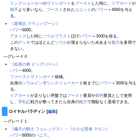
リンクジョーカー
の
ヴァンガード
を
ブースト
した時に、
リアガード
が
相手
より多いなら、
ブースト
された
ユニット
の
パワー
＋4000を与え
る。
《星輝兵 グランバブーン》
パワー
6000。
アタック
した時に
ソウルブラスト
(1)で
パワー
＋3000を得る。
この
デッキ
ではほとんど
ソウル
が溜まらないためあまり
能力
を多用で
きない。
―グレード０
《始原の拳 ビッグバーン》
パワー
4000。
ファーストヴァンガード
候補。
自身の
ソウルイン
で
リンクジョーカー
１枚までに
パワー
＋3000を与え
る。
リアガード
が足りない序盤では
ブースト
要員や
前列
要員として使用
し、
手札
に戦力が整ってきたら自身の
能力
で無駄なく退場できる。
ロイヤルパラディン
[
編集
]
―グレード１
《繊月の騎士 フェレックス》
・
《小さな賢者 マロン》
パワー
8000の
バニラ
。