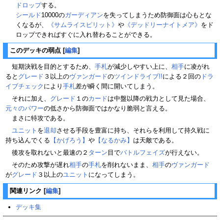
ドロップ
する。
シールド
10000の
ガーディアン
を失ってしまうため防御面は心もとな
くなるが、
《サムライスピリット》
や
《デッドリーナイトメア》
をド
ロップできればすぐに入れ替わることができる。
このデッキの弱点
[
編集
]
短期決戦を目的とするため、
手札
が減少しやすい上に、
相手
に凌がれ
ると
グレード
３以上の
ヴァンガード
の
ツインドライブ!!
による２回の
ドラ
イブチェック
により
手札
差が瞬く間に開いてしまう。
それに加え、
グレード
１の
カード
は中盤以降の戦力として見た場合、
元々のパワー
の低さから防御面ではかなり脆弱と言える。
まさに特攻である。
ユニット
を
退却
させる手段を豊富に持ち、それらを利用して持久戦に
持ち込んでくる
【かげろう】
や
【なるかみ】
は天敵である。
後攻を取れないと最速の２
ターン
目で
バトルフェイズ
が行えない。
そのため攻撃が遅れ
相手
の
手札
を削れないまま、
相手
の
ヴァンガード
が
グレード
３以上の
ユニット
になってしまう。
関連リンク
[
編集
]
デッキ集