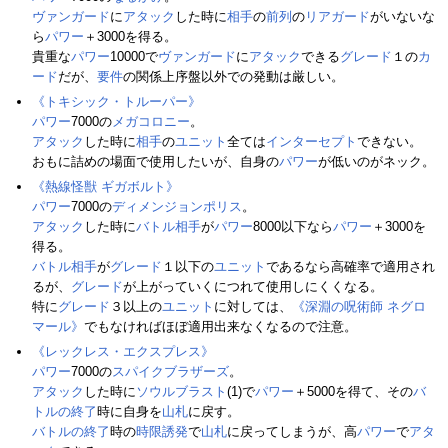
ヴァンガード
に
アタック
した時に
相手
の
前列
の
リアガード
がいないな
ら
パワー
＋3000を得る。
貴重な
パワー
10000で
ヴァンガード
に
アタック
できる
グレード
１の
カ
ード
だが、
要件
の関係上序盤以外での発動は厳しい。
《トキシック・トルーパー》
パワー
7000の
メガコロニー
。
アタック
した時に
相手
の
ユニット
全ては
インターセプト
できない。
おもに詰めの場面で使用したいが、自身の
パワー
が低いのがネック。
《熱線怪獣 ギガボルト》
パワー
7000の
ディメンジョンポリス
。
アタック
した時に
バトル相手
が
パワー
8000以下なら
パワー
＋3000を
得る。
バトル相手
が
グレード
１以下の
ユニット
であるなら高確率で適用され
るが、
グレード
が上がっていくにつれて使用しにくくなる。
特に
グレード
３以上の
ユニット
に対しては、
《深淵の呪術師 ネグロ
マール》
でもなければほぼ適用出来なくなるので注意。
《レックレス・エクスプレス》
パワー
7000の
スパイクブラザーズ
。
アタック
した時に
ソウルブラスト
(1)で
パワー
＋5000を得て、その
バ
トルの終了
時に自身を
山札
に戻す。
バトルの終了
時の
時限誘発
で
山札
に戻ってしまうが、高
パワー
で
アタ