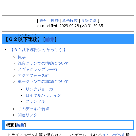
[
差分
|
履歴
|
単語検索
|
最終更新
]
Last-modified: 2023-09-28 (木) 01:29:35
いかそっこう
【Ｇ２
以下速攻
】
[
編集
]
【Ｇ２以下速攻(いかそっこう)】
概要
混合クランでの構築について
ノヴァグラップラー軸
アクアフォース軸
単一クランでの構築について
リンクジョーカー
ロイヤルパラディン
グランブルー
このデッキの弱点
関連リンク
概要
[
編集
]
トライアルデッキ等で見られる、このゲームにおける
メインデッキ
構