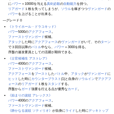
に
パワー
＋10000を与える
真剣必殺
の
自動能力
を持つ。
リアガード
１枚を失ってしまうが、
ソウル
を稼ぎつつ
ヴァンガード
の
パワー
を上げることが出来る。
―グレード０
《トライホール・ドラコキッド》
パワー
5000の
アクアフォース
。
ファーストヴァンガード
候補。
アタック
した時に
アクアフォース
の
ヴァンガード
がいて、その
ターン
で３回目以降の
バトル
中なら、
パワー
＋3000を得る。
序盤の速攻要員としての活躍が期待できる。
《士官候補生 アストレア》
パワー
4000の
アクアフォース
。
ファーストヴァンガード
候補。
アクアフォース
を
ブースト
した
バトル
中、
アタック
が
ヴァンガード
に
ヒット
した時に
カウンターブラスト
(1)と自身の
ソウルイン
で
アクアフ
ォース
の
リアガード
１枚を
スタンド
する。
序盤から
ガード
強要を行える点が優秀な
カード
。
《始まりの波紋 アレックス》
パワー
4000の
アクアフォース
。
ファーストヴァンガード
候補。
《静かなる波紋 ソティリオ》
が自身に
ライド
した時に
デッキトップ