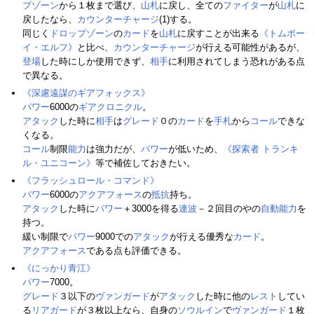
プゾーン
から１枚まで選び、
山札
に戻し、全ての
ファイター
が
山札
に
戻したなら、
カウンターチャージ
(1)する。
同じく
ドロップゾーン
の
カード
を
山札
に戻すことが出来る
《トムボー
イ・エルフ》
と比べ、
カウンターチャージ
が行える可能性があるが、
登場
した時にしか使用できず、
相手
に利用されてしまう恐れがある点
で異なる。
《深慮遠謀のギアフォックス》
パワー
6000の
ギアクロニクル
。
アタック
した時に
相手
は
グレード
０の
カード
を
手札
から
コール
できな
くなる。
コール
制限
能力
は強力だが、
パワー
が低いため、
《探索者 トランキ
ル・ユニコーン》
等で補佐しておきたい。
《フラッシュロール・コマンド》
パワー
6000の
アクアフォース
の
抵抗
持ち。
アタック
した時に
パワー
＋3000を得る
連波
－２回目のやの
自動能力
を
持つ。
緩い制限で
パワー
9000での
アタック
が行える優秀な
カード
。
アクアフォース
である点も評価できる。
《にっかり青江》
パワー
7000。
グレード
３以下の
ヴァンガード
が
アタック
した時に他の
レスト
してい
る
リアガード
が３枚以上なら、自身の
ソウルイン
で
ヴァンガード
１枚