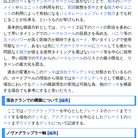
以上の
カード
を
ヴァンガードサークル
に置かないことで、
相手
の
シーク
メイト
や
Ｇユニット
の利用を封じ、
双闘
状態を
要件
とする
能力
や
Ｇユニ
ット
の利用によって有効になる
ジェネレーションブレイク
能力
までも封
じることが出来る、というものが挙げられる。
基本的な構築方針としては、
グレード
２以下の
カード
の割合を多めに
して早いタイミングでの
ノーマルコール
の容易さを高める、
バニラ
等の
元々のパワー
が高く防御力が期待できる
カード
、早いタイミングで使用
可能な
カード
、あるいは先に
リアガードサークル
に
コール
しても後から
問題なく
能力
が使える使用タイミングを選ばない
カード
等を中心に採用
し、早い段階での
手札
からの
ノーマルコール
のリスクの最小限化と、リ
ターンの最大化を図る。
過去の変遷からこの
デッキ
は
混合クランデッキ
に分類されているもの
の、カードプールの増加から現在では
単一クランデッキ
として構築した
場合においても
デッキ
の構築理念の実現は可能な為、他の
デッキ
を構築
する場合でも参考にすると良いだろう。
混合クランでの構築について
[
編集
]
ここでは
ノヴァグラップラー
を中心とした
グレード
２の
カード
まで
ラ
イド
する場合の
デッキ
と、
アクアフォース
を中心とした
グレード
１の
カ
ード
まで
ライド
する
デッキ
について記述する。
ノヴァグラップラー軸
[
編集
]