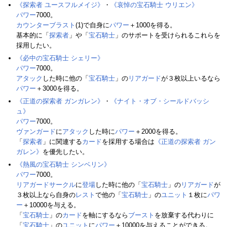
《探索者 ユースフルメイジ》
・
《哀悼の宝石騎士 ウリエン》
パワー
7000。
カウンターブラスト
(1)で自身に
パワー
＋1000を得る。
基本的に「
探索者
」や「
宝石騎士
」のサポートを受けられるこれらを
採用したい。
《必中の宝石騎士 シェリー》
パワー
7000。
アタック
した時に他の「
宝石騎士
」の
リアガード
が３枚以上いるなら
パワー
＋3000を得る。
《正道の探索者 ガンガレン》
・
《ナイト・オブ・シールドバッシ
ュ》
パワー
7000。
ヴァンガード
に
アタック
した時に
パワー
＋2000を得る。
「
探索者
」に関連する
カード
を採用する場合は
《正道の探索者 ガン
ガレン》
を優先したい。
《熱風の宝石騎士 シンベリン》
パワー
7000。
リアガードサークル
に
登場
した時に他の「
宝石騎士
」の
リアガード
が
３枚以上なら自身の
レスト
で他の「
宝石騎士
」の
ユニット
１枚に
パワ
ー
＋10000を与える。
「
宝石騎士
」の
カード
を軸にするなら
ブースト
を放棄する代わりに
「
宝石騎士
」の
ユニット
に
パワー
＋10000を与えることができる。