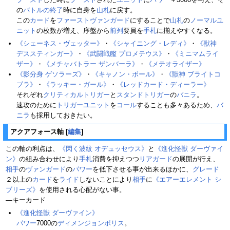
の
バトルの終了
時に自身を
山札
に戻す。
この
カード
を
ファーストヴァンガード
にすることで
山札
の
ノーマルユ
ニット
の枚数が増え、序盤から
前列
要員を
手札
に揃えやすくなる。
《シェーネス・ヴェッター》
・
《シャイニング・レディ》
・
《獣神
デススティンガー》
・
《武闘戦艦 プロメテウス》
・
《ミニマムライ
ザー》
・
《メチャバトラー ザンバーラ》
・
《メテオライザー》
《影分身 ゲソラーズ》
・
《キャノン・ボール》
・
《獣神 ブライトコ
ブラ》
・
《ラッキー・ガール》
・
《レッドカード・ディーラー》
それぞれ
クリティカルトリガー
と
スタンドトリガー
の
バニラ
。
速攻のために
トリガーユニット
を
コール
することも多々あるため、
バ
ニラ
も採用しておきたい。
アクアフォース軸
[
編集
]
この軸の利点は、
《閃く波紋 オデュッセウス》
と
《進化怪獣 ダーヴァイ
ン》
の組み合わせにより
手札
消費を抑えつつ
リアガード
の展開が行え、
相手
の
ヴァンガード
の
パワー
を低下させる事が出来るほかに、
グレード
２以上の
カード
を
ライド
しないことにより
相手
に
《エアーエレメント シ
ブリーズ》
を使用される心配がない事。
―キーカード
《進化怪獣 ダーヴァイン》
パワー
7000の
ディメンジョンポリス
。