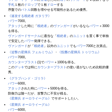
手札
１枚の
ドロップ
で１枚
ドロー
する
序盤での
バトル
回数を増やせる可能性があるため優秀。
《速攻する根絶者 ガタリヲ》
パワー
7000。
アタック
した時に「
根絶者
」の
ヴァンガード
がいるなら
パワー
＋3000
を得る。
ヴァンガードサークル
に適当な「
根絶者
」の
ユニット
を置く事で単独
で安定した
パワー
発揮できる。
ヴァンガード
が「
根絶者
」以外の
ユニット
でも
パワー
7000と次第点。
《追撃の星輝兵 フェルミウム》
・
《投擲の星輝兵 トゥリウム》
パワー
7000。
カウンターブラスト
(1)で
パワー
＋1000を得る。
この
デッキ
では特に
カウンターブラスト
の使い道がないため比較的優
秀。
《グラブハンド・ゴリラ》
パワー
6000。
アタック
された時に
パワー
＋5000を得る。
防御力は随一だが、攻撃力に不安が残る。
《星輝兵 オーロライーグル》
でサポートしたい。
《星輝兵 オーロライーグル》
パワー
6000。