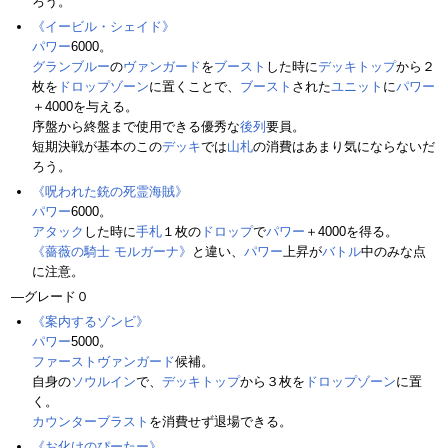
ろう。
《イービル・シェイド》
パワー
6000。
グランブルー
の
ヴァンガード
を
ブースト
した時に
デッキトップ
から２
枚を
ドロップゾーン
に置くことで、
ブースト
された
ユニット
に
パワー
＋4000を与える。
序盤から終盤まで使用できる優秀な
後列
要員。
短期決戦が基本のこの
デッキ
では
山札
の消費はあまり気にならないだ
ろう。
《呪われた銃の死霊海賊》
パワー
6000。
アタック
した時に
手札
１枚の
ドロップ
で
パワー
＋4000を得る。
《薔薇の騎士 モルガーナ》
と違い、
パワー
上昇が
バトル
中のみな点
に注意。
―グレード０
《案内するゾンビ》
パワー
5000。
ファーストヴァンガード
候補。
自身の
ソウルイン
で、
デッキトップ
から３枚を
ドロップゾーン
に置
く。
カウンターブラスト
を消費せず退場できる。
《お化けのぴーたー》