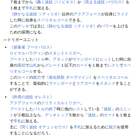
７枚までから
《轟く波紋 ジノビオス》
か
《高まる波紋 パヴロス》
を
１枚まで
手札
に加える。
《静かなる波紋 ソティリオ》
以外の
アクアフォース
が自身に
ライド
した時に自身を
スペリオルコール
できる。
この
デッキ
では主に
《静かなる波紋 ソティリオ》
の
パワー
を上げる
ための採用になる。
―トリガーユニット
《探索者 ブーケパロス》
ロイヤルパラディン
の
スタンドトリガー
。
ブースト
した
バトル
中、
アタック
が
ヴァンガード
に
ヒット
した時に自
身の
退却
で
山札
から
グレード
１以下の
カード
を１枚まで
レスト
で
スペ
リオルコール
する。
この
カード
の
能力
で
《進化怪獣 ダーヴァイン》
を
スペリオルコール
することで、疑似的に
ヴァンガード
と
リアガード
を
スタンド
すること
ができる。
《終焉の波紋 オレスト》
アクアフォース
の
クリティカルトリガー
。
ブースト
した
バトルの終了
時に他の
レスト
している「
波紋
」の
ユニッ
ト
が２枚以上なら、
デッキトップ
５枚から「
波紋
」の
カード
を１枚ま
で
手札
に加える。
主に
《閃く波紋 オデュッセウス》
を
手札
に加えるために
能力
を使用
することになるだろう。