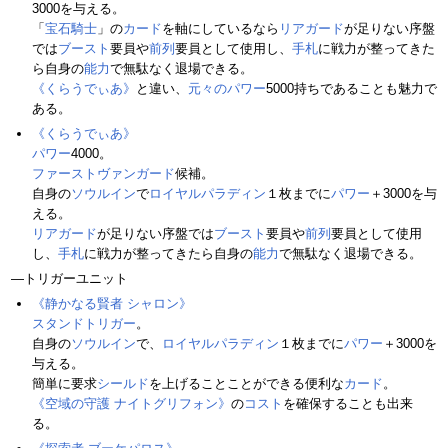
3000を与える。
「
宝石騎士
」の
カード
を軸にしているなら
リアガード
が足りない序盤
では
ブースト
要員や
前列
要員として使用し、
手札
に戦力が整ってきた
ら自身の
能力
で無駄なく退場できる。
《くらうでぃあ》
と違い、
元々のパワー
5000持ちであることも魅力で
ある。
《くらうでぃあ》
パワー
4000。
ファーストヴァンガード
候補。
自身の
ソウルイン
で
ロイヤルパラディン
１枚までに
パワー
＋3000を与
える。
リアガード
が足りない序盤では
ブースト
要員や
前列
要員として使用
し、
手札
に戦力が整ってきたら自身の
能力
で無駄なく退場できる。
―トリガーユニット
《静かなる賢者 シャロン》
スタンドトリガー
。
自身の
ソウルイン
で、
ロイヤルパラディン
１枚までに
パワー
＋3000を
与える。
簡単に要求
シールド
を上げることことができる便利な
カード
。
《空域の守護 ナイトグリフォン》
の
コスト
を確保することも出来
る。