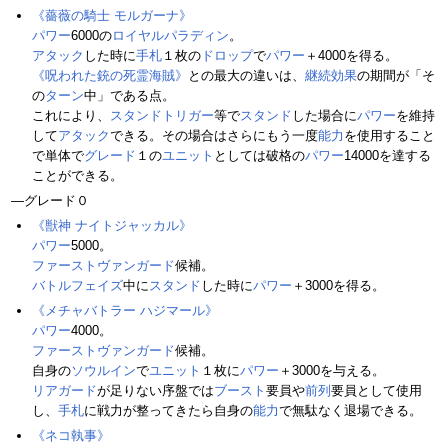
《薔薇の騎士 モルガーナ》
パワー
6000の
ロイヤルパラディン
。
アタック
した時に
手札
１枚の
ドロップ
で
パワー
＋4000を得る。
《呪われた銃の死霊海賊》
との最大の違いは、
継続効果
の期間が「そ
の
ターン
中」である点。
これにより、
スタンドトリガー
等で
スタンド
した場合に
パワー
を維持
して
アタック
できる。その場合はさらにもう一度
能力
を使用すること
で単体で
グレード
１の
ユニット
としては破格の
パワー
14000を達する
ことができる。
―グレード０
《獣神 ナイトジャッカル》
パワー
5000。
ファーストヴァンガード
候補。
バトルフェイズ
中に
スタンド
した時に
パワー
＋3000を得る。
《メチャバトラー ハジマール》
パワー
4000。
ファーストヴァンガード
候補。
自身の
ソウルイン
で
ユニット
１枚に
パワー
＋3000を与える。
リアガード
が足りない序盤では
ブースト
要員や
前列
要員として使用
し、
手札
に戦力が整ってきたら自身の
能力
で無駄なく退場できる。
《ネコ執事》