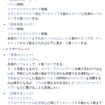
パワー
5000。
ファーストヴァンガード
候補。
カウンターブラスト
(1)と
デッキトップ
２枚の
ドロップ
と自身の
ソウル
イン
で１枚
ドロー
する。
《新参海賊 ジーナ》
パワー
5000。
ファーストヴァンガード
候補。
自身の
ソウルイン
と
手札
の
ノーマルユニット
１枚の
ドロップ
で、
デッ
キトップ
から１枚を
山札
の上か下に置き、１枚
ドロー
する。
―トリガーユニット
《荒海のバンシー》
クリティカルトリガー
。
自身の
ソウルイン
で、１枚
ドロー
できる。
１：１交換となるので、
カード
・
アドバンテージ
を稼げるわけではな
いが、手軽に
山札
を掘り進めて
手札事故
を回避できる便利な
カード
。
手札
から
コール
した場合の
シールド
10000の
ガーディアン
を消費する
のは痛手となるが、
ソウル
が溜まるのを活かして
《デッドリーナイト
メア》
などに繋げることも意識したい。
《演奏するゾンビ》
スタンドトリガー
。
リアガードサークル
に
登場
した時に
デッキトップ
１０枚から１枚まで