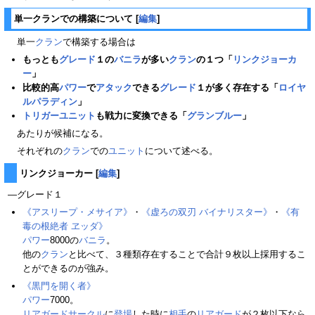
単一クランでの構築について
[
編集
]
単一
クラン
で構築する場合は
もっとも
グレード
１の
バニラ
が多い
クラン
の１つ「
リンクジョーカ
ー
」
比較的高
パワー
で
アタック
できる
グレード
１が多く存在する「
ロイヤ
ルパラディン
」
トリガーユニット
も戦力に変換できる「
グランブルー
」
あたりが候補になる。
それぞれの
クラン
での
ユニット
について述べる。
リンクジョーカー
[
編集
]
―グレード１
《アスリープ・メサイア》
・
《虚ろの双刃 バイナリスター》
・
《有
毒の根絶者 ヱッダ》
パワー
8000の
バニラ
。
他の
クラン
と比べて、３種類存在することで合計９枚以上採用するこ
とができるのが強み。
《黒門を開く者》
パワー
7000。
リアガードサークル
に
登場
した時に
相手
の
リアガード
が２枚以下なら