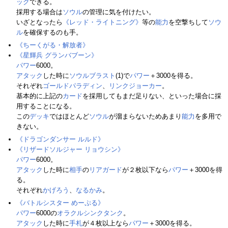
ック
できる。
採用する場合は
ソウル
の管理に気を付けたい。
いざとなったら
《レッド・ライトニング》
等の
能力
を空撃ちして
ソウ
ル
を確保するのも手。
《ちーくがる・解放者》
《星輝兵 グランバブーン》
パワー
6000。
アタック
した時に
ソウルブラスト
(1)で
パワー
＋3000を得る。
それぞれ
ゴールドパラディン
、
リンクジョーカー
。
基本的に上記の
カード
を採用してもまだ足りない、といった場合に採
用することになる。
この
デッキ
ではほとんど
ソウル
が溜まらないためあまり
能力
を多用で
きない。
《ドラゴンダンサー ルルド》
《リザードソルジャー リョウシン》
パワー
6000。
アタック
した時に
相手
の
リアガード
が２枚以下なら
パワー
＋3000を得
る。
それぞれ
かげろう
、
なるかみ
。
《バトルシスター めーぷる》
パワー
6000の
オラクルシンクタンク
。
アタック
した時に
手札
が４枚以上なら
パワー
＋3000を得る。