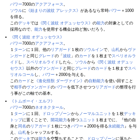
パワー
7000の
アクアフォース
。
ソウル
に
《始まりの波紋 アレックス》
があるなら常時
パワー
＋1000
を得る。
この
デッキ
では
《閃く波紋 オデュッセウス》
の
能力
の対象としての
採用なので、
能力
を使用する機会は殆ど無いだろう。
《閃く波紋 オデュッセウス》
パワー
7000の
アクアフォース
。
１
ターン
に１回、他の
リアガード
１枚の
ソウルイン
で、
山札
から
ヴァ
ンガード
と同じ
グレード
の「
波紋
」の
カード
を１枚まで
スペリオルラ
イド
し、
スペリオルライド
したら、
ソウル
から
《閃く波紋 オデュッ
セウス》
以外の
ヴァンガード
と同じ
グレード
の
カード
を１枚まで
スペ
リオルコール
し、
パワー
＋2000を与える。
この
カード
と
《進化怪獣 ダーヴァイン》
の
自動能力
を使い回すこと
で
相手
の
ヴァンガード
の
パワー
を低下させつつ
リアガード
の整理を行
う事がこの軸での基本。
《トムボーイ・エルフ》
パワー
7000の
ネオネクタール
。
１
ターン
に１回、
ドロップゾーン
から
ノーマルユニット
を１枚
デッキ
トップ
に置くことで、
開花
能力
を持つ
ユニット
１枚までに、『他の自
身と
同名
の
リアガード
１枚につき
パワー
＋2000を得る
永続能力
』を与
え、
山札
をシャッフルする。
この
デッキ
では
能力
を空撃ちすることで、
ドロップゾーン
に落ちた