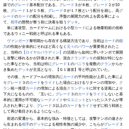
築での
グレード
基本配分である、
グレード
３が８枚、
グレード
２が10
枚、
グレード
１が１５枚、
グレード
０が１７枚という配分を崩し、高
グ
レード
の
カード
の配分を削減し、序盤の展開力の向上を図る事によっ
て、
相手
の態勢が整う前に決着を狙う
デッキ
。
単に速攻型、カードゲームにおける小型
カード
による物量戦術の俗称
であるウィニー戦術と呼ばれる事もある。
ヴァンガード
黎明期から存在する構築方法であり、当初は
カード
の
能
力
の性能が全体的にそれほど高くなく
元々のパワー
が重要視されたこ
と、当時の
【ロイヤルパラディン】
の活躍から如何に早いテンポで展開
し攻撃に移れるかが評価された事、混合
クラン
デッキ
の規制が特になか
った事などから、当初は特に
グレード
１の
バニラ
を複数の
クラン
からか
き集めた
デッキ
が主流となり、【Ｇ１速攻】等と呼ばれていた。
その後、カードプールの増加共に
カード
の平均性能が上昇した事によ
り
グレード
３の
カード
を
ライド
した場合におけるリターンの増加や、
ク
ラン
統一推奨
カード
の増加による混合
クラン
デッキ
に対する逆風により
下火になるものの、「互いに」
グレード
３の
カード
を
ライド
しないと基
本的に運用が不可能な
シークメイト
や
Ｇユニット
といったシステムが導
入された事により、
グレード
３以上の
カード
を
ライド
せずに戦う戦術と
して再び着目されるようになった。
前述の変遷から、基本的な強み・特徴としては、攻撃テンポの速さか
ら生まれる
相手
の
デッキ
による相性有無の減少や、こちらが
グレード
３