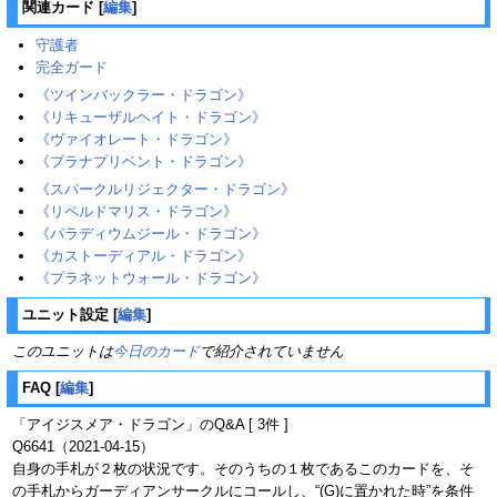
関連カード
[
編集
]
守護者
完全ガード
《ツインバックラー・ドラゴン》
《リキューザルヘイト・ドラゴン》
《ヴァイオレート・ドラゴン》
《プラナプリベント・ドラゴン》
《スパークルリジェクター・ドラゴン》
《リペルドマリス・ドラゴン》‎
《パラディウムジール・ドラゴン》‎
《カストーディアル・ドラゴン》‎
《プラネットウォール・ドラゴン》‎
ユニット設定
[
編集
]
このユニットは
今日のカード
で紹介されていません
FAQ
[
編集
]
「アイジスメア・ドラゴン」のQ&A [ 3件 ]
Q6641（2021-04-15）
自身の手札が２枚の状況です。そのうちの１枚であるこのカードを、そ
の手札からガーディアンサークルにコールし、“(G)に置かれた時”を条件