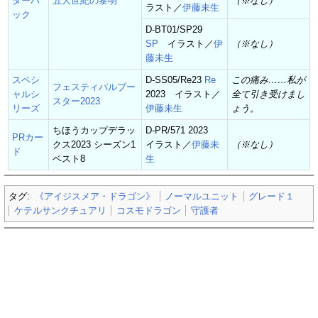
ターパ
五大世紀の黎明
（※なし）
ラスト／
伊藤未生
ック
D-BT01/SP29
SP
イラスト／
伊
（※なし）
藤未生
スペシ
D-SS05/Re23
Re
この痛み……私が
フェスティバルブー
ャルシ
2023 イラスト／
全て引き受けまし
スター2023
リーズ
伊藤未生
ょう。
ちほうカップデラッ
D-PR/571 2023
PRカー
クス2023 シーズン1
イラスト／
伊藤未
（※なし）
ド
ベスト8
生
タグ:
《アイジスメア・ドラゴン》
ノーマルユニット
グレード１
ケテルサンクチュアリ
コスモドラゴン
守護者