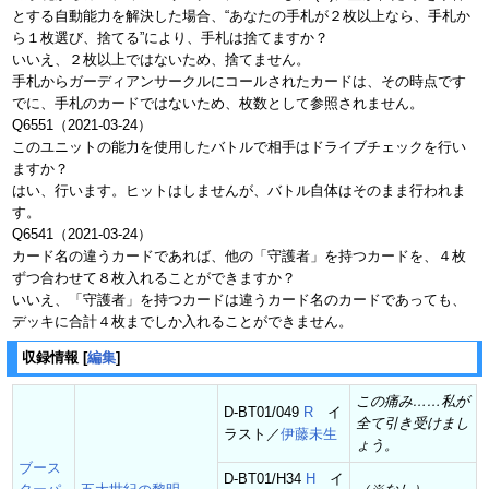
とする自動能力を解決した場合、“あなたの手札が２枚以上なら、手札か
ら１枚選び、捨てる”により、手札は捨てますか？
いいえ、２枚以上ではないため、捨てません。
手札からガーディアンサークルにコールされたカードは、その時点です
でに、手札のカードではないため、枚数として参照されません。
Q6551（2021-03-24）
このユニットの能力を使用したバトルで相手はドライブチェックを行い
ますか？
はい、行います。ヒットはしませんが、バトル自体はそのまま行われま
す。
Q6541（2021-03-24）
カード名の違うカードであれば、他の「守護者」を持つカードを、４枚
ずつ合わせて８枚入れることができますか？
いいえ、「守護者」を持つカードは違うカード名のカードであっても、
デッキに合計４枚までしか入れることができません。
収録情報
[
編集
]
この痛み……私が
D-BT01/049
R
イ
全て引き受けまし
ラスト／
伊藤未生
ょう。
ブース
D-BT01/H34
H
イ