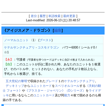
[
差分
|
履歴
|
単語検索
|
最終更新
]
Last-modified: 2026-06-13 (土) 20:48:57
《アイジスメア・ドラゴン》
[
編集
]
ノーマルユニット
〈1〉 (
ブースト
)
ケテルサンクチュアリ
-
コスモドラゴン
パワー6000 / シールド0 /
☆1
【永】
：守護者
（守護者を持つカードはデッキに合計４枚まで入れられる）
【自】
：このユニットが(G)に置かれた時、あなたのユニットを１枚選
び、そのバトル中、ヒットされない。あなたの手札が２枚以上なら、
手札から１枚選び、捨てる。
五大世紀の黎明
で収録された
グレード
１の
ケテルサンクチュアリ
。
デッキトップ
から
ユニットカード
を
スペリオルコール
する
《天剣の騎
士 フォート》
や
《ブラスター・ジャベリン》（Dシリーズ）
を
ライドデ
ッキ
に用いるならこの
ユニットカード
及び同
能力
４枚で固めきるのも構
築の手である。