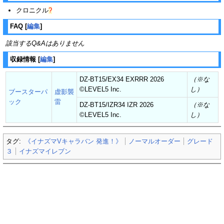
クロニクル
?
FAQ
[
編集
]
該当するQ&Aはありません
収録情報
[
編集
]
DZ-BT15/EX34 EXRRR 2026
（※な
©︎LEVEL5 Inc.
し）
ブースターパ
虚影襲
ック
雷
DZ-BT15/IZR34 IZR 2026
（※な
©︎LEVEL5 Inc.
し）
タグ:
《イナズマVキャラバン 発進！》
ノーマルオーダー
グレード
３
イナズマイレブン