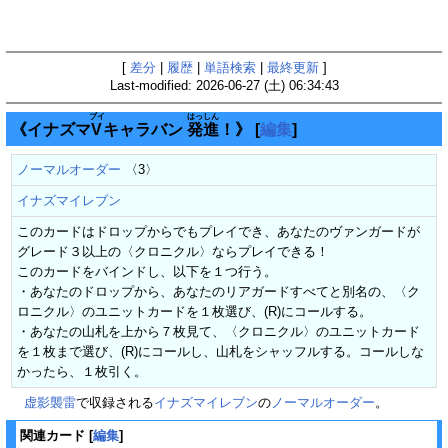
[
差分
|
履歴
|
単語検索
|
最終更新
]
Last-modified: 2026-06-27 (土) 06:34:43
ブイ
はっ
しん
《イナズマ
V
キャラバン
発
進
！》
[
編集
]
ノーマルオーダー
〈3〉
イナズマイレブン
このカードはドロップからでもプレイでき、あなたのヴァンガードが
グレード３以上の〈クロニクル〉ならプレイできる！
このカードをバインドし、以下を１つ行う。
・あなたのドロップから、あなたのリアガードすべてと別名の、〈ク
ロニクル〉のユニットカードを１枚選び、(R)にコールする。
・あなたの山札を上から７枚見て、〈クロニクル〉のユニットカード
を１枚まで選び、(R)にコールし、山札をシャッフルする。コールしな
かったら、１枚引く。
虚影襲雷
で収録される
イナズマイレブン
の
ノーマルオーダー
。
関連カード
[
編集
]