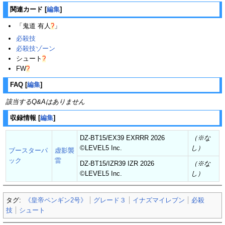
関連カード
[
編集
]
「
鬼道 有人
?
」
必殺技
必殺技ゾーン
シュート
?
FW
?
FAQ
[
編集
]
該当するQ&Aはありません
収録情報
[
編集
]
DZ-BT15/EX39 EXRRR 2026
（※な
©︎LEVEL5 Inc.
し）
ブースターパ
虚影襲
ック
雷
DZ-BT15/IZR39 IZR 2026
（※な
©︎LEVEL5 Inc.
し）
タグ:
《皇帝ペンギン2号》
グレード３
イナズマイレブン
必殺
技
シュート