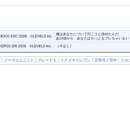
俺はあなたについて行こうと決めたんだ
/EX31 EXC 2026 ©︎LEVEL5 Inc.
あの頃から あなたはちっともブレちゃいない
（※なし）
/IZR31 IZR 2026 ©︎LEVEL5 Inc.
》
ノーマルユニット
グレード１
イナズマイレブン
王帝月ノ宮中
クロ