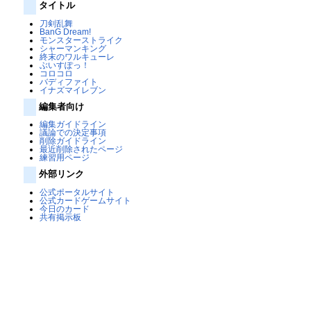
タイトル
刀剣乱舞
BanG Dream!
モンスターストライク
シャーマンキング
終末のワルキューレ
ぶいすぽっ！
コロコロ
バディファイト
イナズマイレブン
編集者向け
編集ガイドライン
議論での決定事項
削除ガイドライン
最近削除されたページ
練習用ページ
外部リンク
公式ポータルサイト
公式カードゲームサイト
今日のカード
共有掲示板