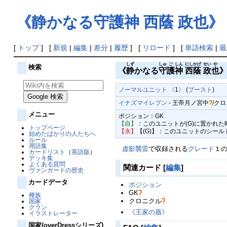
《静かなる守護神 西蔭 政也》
[
トップ
] [
新規
|
編集
|
差分
|
履歴
] [
リロード
] [
単語検索
|
最
しず
しゅ
ご
しん
にし
かげ
せい
や
検索
《
静
かなる
守
護
神
西
蔭
政
也
ノーマルユニット
〈1〉 (
ブースト
)
イナズマイレブン
-
王帝月ノ宮中
?
/
クロ
メニュー
ポジション：GK
【自】
：このユニットが(G)に置かれた
トップページ
【永】
【(G)】：このユニットのシールド
始めたばかりの人たちへ
ルール
用語集
虚影襲雷
で収録される
グレード
１
カードリスト
（
英語版
）
デッキ集
よくある質問
関連カード
[
編集
]
ヴァンガードの歴史
カードデータ
ポジション
GK
?
種族
クロニクル
?
国家
クラン
《王家の盾》
イラストレーター
国家(overDressシリーズ)