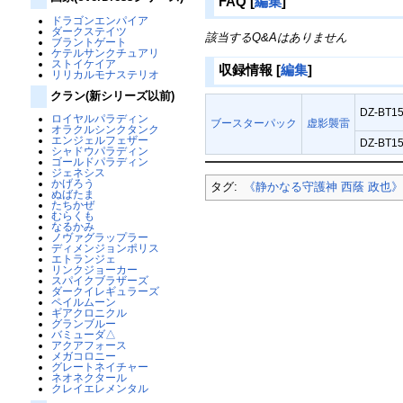
FAQ
[
編集
]
ドラゴンエンパイア
ダークステイツ
該当するQ&Aはありません
ブラントゲート
ケテルサンクチュアリ
ストイケイア
収録情報
[
編集
]
リリカルモナステリオ
クラン(新シリーズ以前)
DZ-BT15
ロイヤルパラディン
ブースターパック
虚影襲雷
オラクルシンクタンク
エンジェルフェザー
DZ-BT15
シャドウパラディン
ゴールドパラディン
ジェネシス
かげろう
タグ:
《静かなる守護神 西蔭 政也
ぬばたま
たちかぜ
むらくも
なるかみ
ノヴァグラップラー
ディメンジョンポリス
エトランジェ
リンクジョーカー
スパイクブラザーズ
ダークイレギュラーズ
ペイルムーン
ギアクロニクル
グランブルー
バミューダ△
アクアフォース
メガコロニー
グレートネイチャー
ネオネクタール
クレイエレメンタル