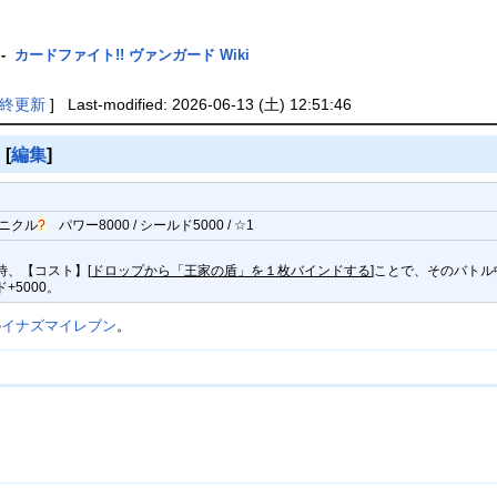
-
カードファイト!! ヴァンガード Wiki
終更新
] Last-modified: 2026-06-13 (土) 12:51:46
》
[
編集
]
ニクル
?
パワー8000 / シールド5000 / ☆1
時、【コスト】[
ドロップから「王家の盾」を１枚バインドする
]ことで、そのバトル
+5000。
の
イナズマイレブン
。