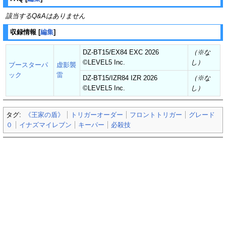
該当するQ&Aはありません
収録情報
[
編集
]
DZ-BT15/EX84 EXC 2026
（※な
©︎LEVEL5 Inc.
し）
ブースターパ
虚影襲
ック
雷
DZ-BT15/IZR84 IZR 2026
（※な
©︎LEVEL5 Inc.
し）
タグ:
《王家の盾》
トリガーオーダー
フロントトリガー
グレード
０
イナズマイレブン
キーパー
必殺技