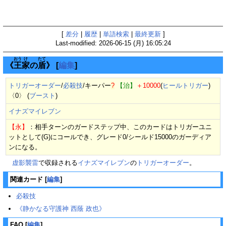
[
差分
|
履歴
|
単語検索
|
最終更新
]
Last-modified: 2026-06-15 (月) 16:05:24
おう
け
たて
《
王
家
の
盾
》
[
編集
]
トリガーオーダー
/
必殺技
/
キーパー
?
【治】
＋10000
(
ヒールトリガー
)
〈0〉 (
ブースト
)
イナズマイレブン
【永】
：相手ターンのガードステップ中、このカードはトリガーユニ
ットとして(G)にコールでき、グレード0/シールド15000のガーディア
ンになる。
虚影襲雷
で収録される
イナズマイレブン
の
トリガーオーダー
。
関連カード
[
編集
]
必殺技
《静かなる守護神 西蔭 政也》
FAQ
[
編集
]