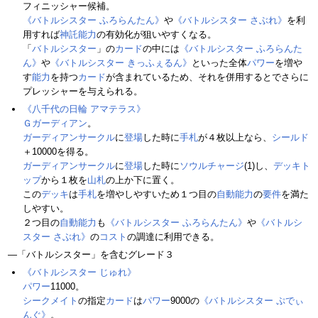
フィニッシャー候補。
《バトルシスター ふろらんたん》
や
《バトルシスター さぶれ》
を利
用すれば
神託
能力
の有効化が狙いやすくなる。
「
バトルシスター
」の
カード
の中には
《バトルシスター ふろらんた
ん》
や
《バトルシスター きっふぇるん》
といった全体
パワー
を増や
す
能力
を持つ
カード
が含まれているため、それを併用するとでさらに
プレッシャーを与えられる。
《八千代の日輪 アマテラス》
Ｇガーディアン
。
ガーディアンサークル
に
登場
した時に
手札
が４枚以上なら、
シールド
＋10000を得る。
ガーディアンサークル
に
登場
した時に
ソウルチャージ
(1)し、
デッキト
ップ
から１枚を
山札
の上か下に置く。
この
デッキ
は
手札
を増やしやすいため１つ目の
自動能力
の
要件
を満た
しやすい。
２つ目の
自動能力
も
《バトルシスター ふろらんたん》
や
《バトルシ
スター さぶれ》
の
コスト
の調達に利用できる。
―「バトルシスター」を含むグレード３
《バトルシスター じゅれ》
パワー
11000。
シークメイト
の指定
カード
は
パワー
9000の
《バトルシスター ぷでぃ
んぐ》
。