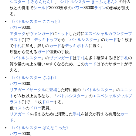
シスター ふろらんたん》
、
《バトルシスター きっふぇるん》
の計３
枚との併用で
シールド
30000要求の
パワー
36000
ライン
の形成が狙え
る。
《バトルシスター ここっと》
パワー
9000。
アタック
が
ヴァンガード
に
ヒット
した時に
エスペシャルカウンターブ
ラスト
(1)で、
デッキトップ
から「
バトルシスター
」の
カード
を１枚ま
で
手札
に加え、残りの
カード
を
デッキボトム
に置く。
序盤から使える
ガード
強要の手段。
「
バトルシスター
」の
ヴァンガード
は
手札
を多く確保するほど
手札
の
質や量の向上を狙いやすくなるため、この
カード
はそのサポートが行
える。
《バトルシスター さぶれ》
パワー
9000。
リアガードサークル
に
登場
した時に他の「
バトルシスター
」の
ユニッ
ト
が３枚以上あるなら、「
バトルシスター
」の
エスペシャルソウルブ
ラスト
(1)で、１枚
ドロー
する。
低
コスト
の
ドロー
要員。
リアガード
を揃えるために消費した
手札
を補充が行える有用な
カー
ド
。
《バトルシスター ぱんなこった》
パワー
9000。