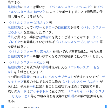
築できる。
起動能力
の
コスト
は重いが、
《バトルシスター ぷでぃんぐ》
や
《バ
トルシスター れもねーど》
によってサポートすることで複数回の使
用も狙っていけるだろう。
《バトルシスター ぱるふぇ》
軸
永続能力
によって
パワー
と
ドロー
の
自動能力
を得る
《バトルシスター
ぱるふぇ》
を主軸としたタイプ。
手札
が足りない場合は
起動能力
を使うこと補うことができ、
リミット
ブレイク
が有効化していなければ
《バトルシスター ろりぽっぷ》
等
を使えば良い。
《バトルシスター ろりぽっぷ》
を用いての早期有効化は、得られる
自動能力
で
ドロー
を狙いやすくなるので積極的に狙っていくと良い。
《バトルシスター もなか》
軸
起動能力
により質の高い
手札
補充が行える
《バトルシスター もな
か》
を主軸としたタイプ。
１つ目の
起動能力
の
コスト
に
ペルソナブラスト
が含まれているが、
デ
ッキトップ
５枚の中にで３枚目以降の
《バトルシスター もなか》
が
あれば、それを
手札
に加えることに成功すれば続けて使用できる。
残りの
カード
は
デッキボトム
に置くので、
《エキサイトバトルシスタ
ー じぇらーと》
等との組み合わせ次第では
山札
の内容の把握等も狙
える。