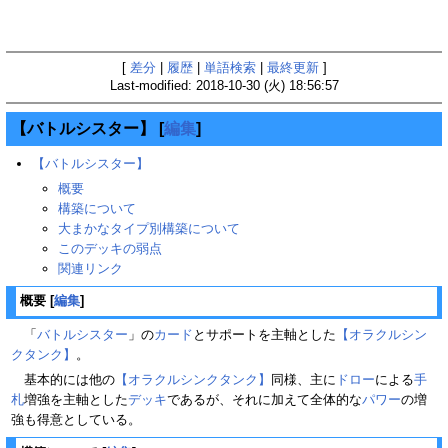
[
差分
|
履歴
|
単語検索
|
最終更新
]
Last-modified: 2018-10-30 (火) 18:56:57
【バトルシスター】
[
編集
]
【バトルシスター】
概要
構築について
大まかなタイプ別構築について
このデッキの弱点
関連リンク
概要
[
編集
]
「
バトルシスター
」の
カード
とサポートを主軸とした
【オラクルシン
クタンク】
。
基本的には他の
【オラクルシンクタンク】
同様、主に
ドロー
による
手
札
増強を主軸とした
デッキ
であるが、それに加えて全体的な
パワー
の増
強も得意としている。