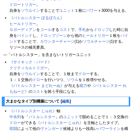
ドロートリガー
。
自身を
ソウルイン
することで
ユニット
１枚に
パワー
＋3000を与える。
《バトルシスター ぽるぼろん》
ヒールトリガー
。
Ｇガーディアン
を
コール
する
コスト
で、
手札
から
ドロップ
した時に自
身を
バインド
し、
ドロップゾーン
から他の
ヒールトリガー
１枚を
バイ
ンド
することで、
カウンターチャージ
(1)か
ソウルチャージ
(1)する。
リソースの補充要員。
―「バトルシスター」を含まないトリガーユニット
《サイキック・バード》
クリティカルトリガー
。
自身を
ソウルイン
することで、１枚まで
ドロー
する。
１：１交換の
ドロー
を行いつつ、
ソウル
を１枚増やせる。
《バトルシスター まどれーぬ》
が与える
能力
や
《バトルシスター れ
もねーど》
の
コスト
を賄う手段になる。
大まかなタイプ別構築について
[
編集
]
《バトルシスター じゅれ》
軸
中央列
を「
バトルシスター
」の
ユニット
で固めることで１：３交換の
ドロー
ができる
《バトルシスター じゅれ》
を主軸としたタイプ。
双闘
によって他の
ヴァンガード
候補よりも一段高い
パワー
ライン
を構