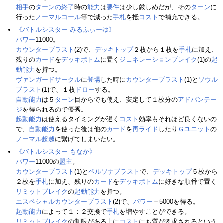
相手
の
ターンの終了
時の
能力
は
要件
は少し厳しめだが、その
ターン
に
行った
ノーマルコール
等で減った
手札
を抵
コスト
で補充できる。
《バトルシスター みるふぃーゆ》
パワー
11000。
カウンターブラスト
(2)で、
デッキトップ
２枚から１枚を
手札
に加え、
残りの
カード
を
デッキボトム
に置く
ジェネレーションブレイク
(1)の
起
動能力
を持つ。
ヴァンガードサークル
に
登場
した時に
カウンターブラスト
(1)と
ソウル
ブラスト
(1)で、１枚
ドロー
する。
自動能力
は５
ターン
目からでも使え、安定して１枚分の
アドバンテー
ジ
を得られるので優秀。
起動能力
は使えるタイミングが遅く
コスト
効率もそれほど良くないの
で、
自動能力
を使った後は他の
カード
を
再ライド
したり
Ｇユニット
の
ノーマル超越
に繋げてしまいたい。
《バトルシスター もなか》
パワー
11000の
盟主
。
カウンターブラスト
(1)と
ペルソナブラスト
で、
デッキトップ
５枚から
２枚を
手札
に加え、残りの
カード
を
デッキボトム
に好きな順番で置く
リミットブレイク
の
起動能力
を持つ。
エスペシャルカウンターブラスト
(2)で、
パワー
＋5000を得る。
起動能力
によって１：２交換で
手札
を増やすことができる。
リミットブレイク
の制限がある上に
コスト
にも質が要求されるという