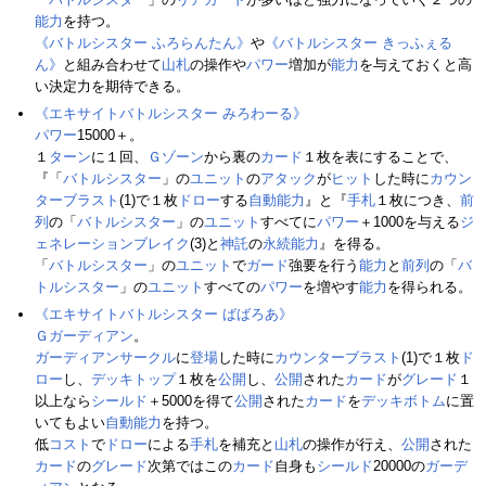
能力
を持つ。
《バトルシスター ふろらんたん》
や
《バトルシスター きっふぇる
ん》
と組み合わせて
山札
の操作や
パワー
増加が
能力
を与えておくと高
い決定力を期待できる。
《エキサイトバトルシスター みろわーる》
パワー
15000＋。
１
ターン
に１回、
Ｇゾーン
から裏の
カード
１枚を表にすることで、
『「
バトルシスター
」の
ユニット
の
アタック
が
ヒット
した時に
カウン
ターブラスト
(1)で１枚
ドロー
する
自動能力
』と『
手札
１枚につき、
前
列
の「
バトルシスター
」の
ユニット
すべてに
パワー
＋1000を与える
ジ
ェネレーションブレイク
(3)と
神託
の
永続能力
』を得る。
「
バトルシスター
」の
ユニット
で
ガード
強要を行う
能力
と
前列
の「
バ
トルシスター
」の
ユニット
すべての
パワー
を増やす
能力
を得られる。
《エキサイトバトルシスター ばばろあ》
Ｇガーディアン
。
ガーディアンサークル
に
登場
した時に
カウンターブラスト
(1)で１枚
ド
ロー
し、
デッキトップ
１枚を
公開
し、
公開
された
カード
が
グレード
１
以上なら
シールド
＋5000を得て
公開
された
カード
を
デッキボトム
に置
いてもよい
自動能力
を持つ。
低
コスト
で
ドロー
による
手札
を補充と
山札
の操作が行え、
公開
された
カード
の
グレード
次第ではこの
カード
自身も
シールド
20000の
ガーデ