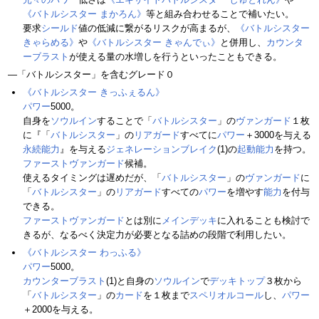
《バトルシスター まかろん》
等と組み合わせることで補いたい。
要求
シールド
値の低減に繋がるリスクが高まるが、
《バトルシスター
きゃらめる》
や
《バトルシスター きゃんでぃ》
と併用し、
カウンタ
ーブラスト
が使える量の水増しを行うといったこともできる。
―「バトルシスター」を含むグレード０
《バトルシスター きっふぇるん》
パワー
5000。
自身を
ソウルイン
することで「
バトルシスター
」の
ヴァンガード
１枚
に『「
バトルシスター
」の
リアガード
すべてに
パワー
＋3000を与える
永続能力
』を与える
ジェネレーションブレイク
(1)の
起動能力
を持つ。
ファーストヴァンガード
候補。
使えるタイミングは遅めだが、「
バトルシスター
」の
ヴァンガード
に
「
バトルシスター
」の
リアガード
すべての
パワー
を増やす
能力
を付与
できる。
ファーストヴァンガード
とは別に
メインデッキ
に入れることも検討で
きるが、なるべく決定力が必要となる詰めの段階で利用したい。
《バトルシスター わっふる》
パワー
5000。
カウンターブラスト
(1)と自身の
ソウルイン
で
デッキトップ
３枚から
「
バトルシスター
」の
カード
を１枚まで
スペリオルコール
し、
パワー
＋2000を与える。