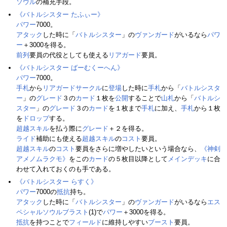
ソウル
の補充手段。
《バトルシスター たふぃー》
パワー
7000。
アタック
した時に「
バトルシスター
」の
ヴァンガード
がいるなら
パワ
ー
＋3000を得る。
前列
要員の代役としても使える
リアガード
要員。
《バトルシスター ばーむくーへん》
パワー
7000。
手札
から
リアガードサークル
に
登場
した時に
手札
から「
バトルシスタ
ー
」の
グレード
３の
カード
１枚を
公開
することで
山札
から「
バトルシ
スター
」の
グレード
３の
カード
を１枚まで
手札
に加え、
手札
から１枚
を
ドロップ
する。
超越スキル
を払う際に
グレード
＋２を得る。
ライド
補助にも使える
超越スキル
の
コスト
要員。
超越スキル
の
コスト
要員をさらに増やしたいという場合なら、
《神剣
アメノムラクモ》
をこの
カード
の５枚目以降として
メインデッキ
に合
わせて入れておくのも手である。
《バトルシスター らすく》
パワー
7000の
抵抗
持ち。
アタック
した時に「
バトルシスター
」の
ヴァンガード
がいるなら
エス
ペシャルソウルブラスト
(1)で
パワー
＋3000を得る。
抵抗
を持つことで
フィールド
に維持しやすい
ブースト
要員。