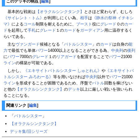
このデッキの弱点
[
編集
]
基本的な戦術は
【オラクルシンクタンク】
とさほど変わらず、むしろ
《サイレント・トム》
が利用しにくい為、
相手
は
《静水の祭神 イチキシ
マ》
による
コール
制限を耐えるために、
ブースト
役に
グレード
０の
カー
ド
を起用して
手札
に
グレード
１の
カード
を
ガーディアン
用に温存するく
らいである。
主な
ヴァンガード
候補となる「
バトルシスター
」の
カード
は自身の
能
力
で最低でも単体
パワー
14000以上となることができる為、
中央列
の
後列
に
パワー
7000の
グレード
１の
リアガード
を配置することで
パワー
21000
ライン
の構築が可能である。
しかし、
《エキサイトバトルシスター しゅとれん》
や
《エキサイトバ
トルシスター みろわーる》
等を用いなければ
中央列
以外で
パワー
21000
ライン
を形成することが困難であるため、序盤で
バトル
回数を稼げない
と他の
【オラクルシンクタンク】
の
デッキ
以上に厳しい戦いを強いられ
ることになる。
関連リンク
[
編集
]
「
バトルシスター
」
【オラクルシンクタンク】
デッキ集/旧シリーズ