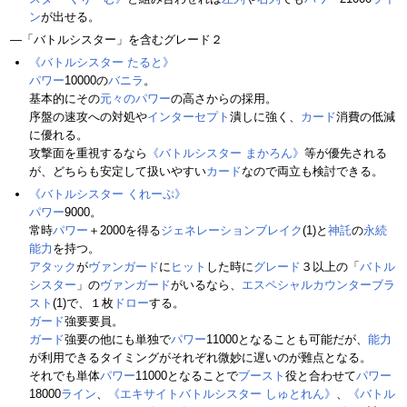
ン
が出せる。
―「バトルシスター」を含むグレード２
《バトルシスター たると》
パワー
10000の
バニラ
。
基本的にその
元々のパワー
の高さからの採用。
序盤の速攻への対処や
インターセプト
潰しに強く、
カード
消費の低減
に優れる。
攻撃面を重視するなら
《バトルシスター まかろん》
等が優先される
が、どちらも安定して扱いやすい
カード
なので両立も検討できる。
《バトルシスター くれーぷ》
パワー
9000。
常時
パワー
＋2000を得る
ジェネレーションブレイク
(1)と
神託
の
永続
能力
を持つ。
アタック
が
ヴァンガード
に
ヒット
した時に
グレード
３以上の「
バトル
シスター
」の
ヴァンガード
がいるなら、
エスペシャルカウンターブラ
スト
(1)で、１枚
ドロー
する。
ガード
強要要員。
ガード
強要の他にも単独で
パワー
11000となることも可能だが、
能力
が利用できるタイミングがそれぞれ微妙に遅いのが難点となる。
それでも単体
パワー
11000となることで
ブースト
役と合わせて
パワー
18000
ライン
、
《エキサイトバトルシスター しゅとれん》
、
《バトル