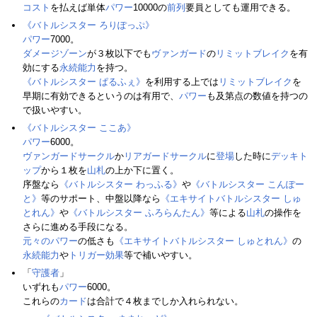
コスト
を払えば単体
パワー
10000の
前列
要員としても運用できる。
《バトルシスター ろりぽっぷ》
パワー
7000。
ダメージゾーン
が３枚以下でも
ヴァンガード
の
リミットブレイク
を有
効にする
永続能力
を持つ。
《バトルシスター ぱるふぇ》
を利用する上では
リミットブレイク
を
早期に有効できるというのは有用で、
パワー
も及第点の数値を持つの
で扱いやすい。
《バトルシスター ここあ》
パワー
6000。
ヴァンガードサークル
か
リアガードサークル
に
登場
した時に
デッキト
ップ
から１枚を
山札
の上か下に置く。
序盤なら
《バトルシスター わっふる》
や
《バトルシスター こんぽー
と》
等のサポート、中盤以降なら
《エキサイトバトルシスター しゅ
とれん》
や
《バトルシスター ふろらんたん》
等による
山札
の操作を
さらに進める手段になる。
元々のパワー
の低さも
《エキサイトバトルシスター しゅとれん》
の
永続能力
や
トリガー
効果
等で補いやすい。
「
守護者
」
いずれも
パワー
6000。
これらの
カード
は合計で４枚までしか入れられない。