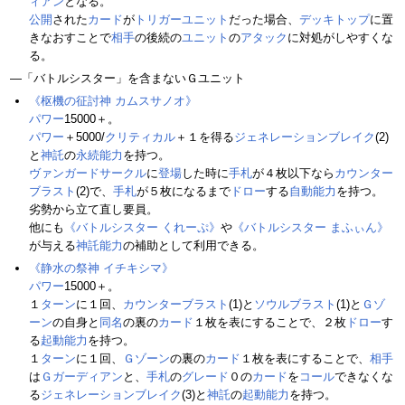
ィアン
となる。
公開
された
カード
が
トリガーユニット
だった場合、
デッキトップ
に置
きなおすことで
相手
の後続の
ユニット
の
アタック
に対処がしやすくな
る。
―「バトルシスター」を含まないＧユニット
《枢機の征討神 カムスサノオ》
パワー
15000＋。
パワー
＋5000/
クリティカル
＋１を得る
ジェネレーションブレイク
(2)
と
神託
の
永続能力
を持つ。
ヴァンガードサークル
に
登場
した時に
手札
が４枚以下なら
カウンター
ブラスト
(2)で、
手札
が５枚になるまで
ドロー
する
自動能力
を持つ。
劣勢から立て直し要員。
他にも
《バトルシスター くれーぷ》
や
《バトルシスター まふぃん》
が与える
神託
能力
の補助として利用できる。
《静水の祭神 イチキシマ》
パワー
15000＋。
１
ターン
に１回、
カウンターブラスト
(1)と
ソウルブラスト
(1)と
Ｇゾ
ーン
の自身と
同名
の裏の
カード
１枚を表にすることで、２枚
ドロー
す
る
起動能力
を持つ。
１
ターン
に１回、
Ｇゾーン
の裏の
カード
１枚を表にすることで、
相手
は
Ｇガーディアン
と、
手札
の
グレード
０の
カード
を
コール
できなくな
る
ジェネレーションブレイク
(3)と
神託
の
起動能力
を持つ。