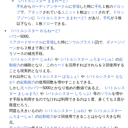
《バトルシスター ままれーど》
手札
から
ガーディアンサークル
に
登場
した時に
手札
１枚の
ドロッ
プ
で、
アタック
されている
ユニット
１枚は
ヒット
されず、
ドロッ
プゾーン
に
《バトルシスター ままれーど》
があり、
手札
が３枚
以下なら、１枚
ドロー
できる。
《バトルシスター れもねーど》
パワー
5000。
リアガードサークル
に
登場
した時に
ソウルブラスト
(2)で、
ダメージゾ
ーン
から２枚まで表にする。
リソースの補充手段。
《バトルシスター じゅれ》
や
《バトルシスター ふろまーじゅ》
の
起
動能力
の補助となり、この
カード
を活用すればそれらを２回使用する
ことも現実的となりえる。
それ以外にも
《バトルシスター ぱるふぇ》
や
《バトルシスター もな
か》
の
起動能力
の使用回数を増やすこともできる。
しかし
元々のパワー
5000とかなり低めの数値である上、
《バトルシス
ター ましゅまろ》
や
《バトルシスター しろっぷ》
等の
ソウル
を増や
す手段を利用するのでなければ利用できるのは１度、多くても２度が
限度だろう。
問題も大きいものの
《バトルシスター じゅれ》
や
《バトルシスター
ふろまーじゅ》
の
起動能力
が２回使用できることはかなり大きな利
点。
元々のパワー
低さは
《エキサイトバトルシスター しゅとれん》
や