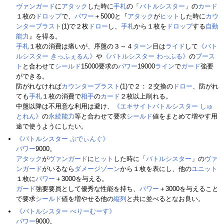
ヴァンガード
に
アタック
した時に
手札
の「
バトルシスター
」の
カード
１枚の
ドロップ
で、
パワー
＋5000と『
アタック
が
ヒット
した時に
カウ
ンターブラスト
(1)で２枚
ドロー
し、
手札
から１枚を
ドロップ
する
自動
能力
』を得る。
手札
１枚の消費は痛いが、序盤の３～４
ターン
目は
ライド
して
《バト
ルシスター きっふぇるん》
や
《バトルシスター わっふる》
の
ブース
ト
と合わせて
シールド
15000要求の
パワー
19000
ライン
で
ガード
強要
ができる。
防がれなければ
カウンターブラスト
(1)で２：２交換の
ドロー
、防がれ
ても
手札
１枚の消費で
相手
の
カード
２枚以上削れる。
中盤以降は不用意な利用は避け、
《エキサイトバトルシスター しゅ
とれん》
の
永続能力
等と合わせて要求
シールド
値をまとめて増やす用
途で使うようにしたい。
《バトルシスター ぷでぃんぐ》
パワー
9000。
アタック
が
ヴァンガード
に
ヒット
した時に「
バトルシスター
」の
ヴァ
ンガード
がいるなら
ダメージゾーン
から１枚を表にし、他の
ユニット
１枚に
パワー
＋3000を与える。
ガード
強要要員として優秀な性能を持ち、
パワー
＋3000を与えること
で要求
シールド
値を増やせる他の
縦列
と共に並べるとなお良い。
《バトルシスター べりーむーす》
パワー
9000。