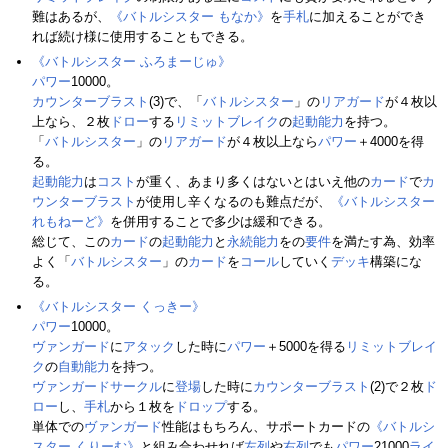
難はあるが、
《バトルシスター もなか》
を
手札
に加えることができ
れば続け様に使用することもできる。
《バトルシスター ふろまーじゅ》
パワー
10000。
カウンターブラスト
(3)で、「
バトルシスター
」の
リアガード
が４枚以
上なら、２枚
ドロー
する
リミットブレイク
の
起動能力
を持つ。
「
バトルシスター
」の
リアガード
が４枚以上なら
パワー
＋4000を得
る。
起動能力
は
コスト
が重く、あまり多くはないとはいえ他の
カード
で
カ
ウンターブラスト
が使用し辛くなるのも難点だが、
《バトルシスター
れもねーど》
を併用することで多少は緩和できる。
総じて、この
カード
の
起動能力
と
永続能力
をの
要件
を満たす為、効率
よく「
バトルシスター
」の
カード
を
コール
していく
デッキ
構築にな
る。
《バトルシスター くっきー》
パワー
10000。
ヴァンガード
に
アタック
した時に
パワー
＋5000を得る
リミットブレイ
ク
の
自動能力
を持つ。
ヴァンガードサークル
に
登場
した時に
カウンターブラスト
(2)で２枚
ド
ロー
し、
手札
から１枚を
ドロップ
する。
単体での
ヴァンガード
性能はもちろん、サポートカードの
《バトルシ
スター くりーむ》
と組み合わせれば
左列
や
右列
でも
パワー
21000
ライ