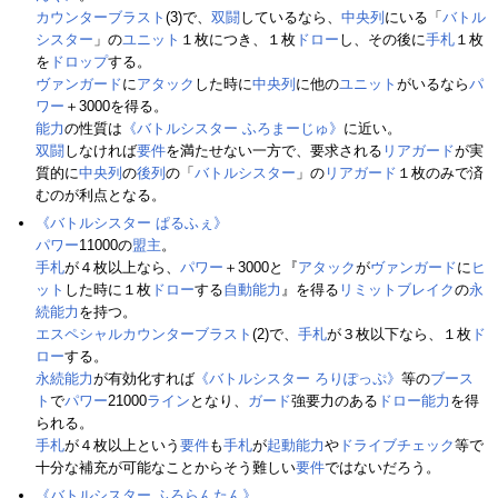
カウンターブラスト
(3)で、
双闘
しているなら、
中央列
にいる「
バトル
シスター
」の
ユニット
１枚につき、１枚
ドロー
し、その後に
手札
１枚
を
ドロップ
する。
ヴァンガード
に
アタック
した時に
中央列
に他の
ユニット
がいるなら
パ
ワー
＋3000を得る。
能力
の性質は
《バトルシスター ふろまーじゅ》
に近い。
双闘
しなければ
要件
を満たせない一方で、要求される
リアガード
が実
質的に
中央列
の
後列
の「
バトルシスター
」の
リアガード
１枚のみで済
むのが利点となる。
《バトルシスター ぱるふぇ》
パワー
11000の
盟主
。
手札
が４枚以上なら、
パワー
＋3000と『
アタック
が
ヴァンガード
に
ヒ
ット
した時に１枚
ドロー
する
自動能力
』を得る
リミットブレイク
の
永
続能力
を持つ。
エスペシャルカウンターブラスト
(2)で、
手札
が３枚以下なら、１枚
ド
ロー
する。
永続能力
が有効化すれば
《バトルシスター ろりぽっぷ》
等の
ブース
ト
で
パワー
21000
ライン
となり、
ガード
強要力のある
ドロー
能力
を得
られる。
手札
が４枚以上という
要件
も
手札
が
起動能力
や
ドライブチェック
等で
十分な補充が可能なことからそう難しい
要件
ではないだろう。
《バトルシスター ふろらんたん》