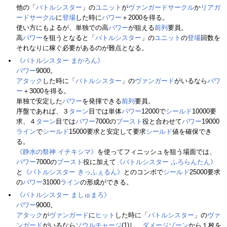
他の「
バトルシスター
」の
ユニット
が
ヴァンガードサークル
か
リアガ
ードサークル
に
登場
した時に
パワー
＋2000を得る。
使い方にもよるが、単独での高
パワー
が狙える
前列
要員。
高
パワー
を狙うとなると「
バトルシスター
」の
ユニット
の
登場
回数を
それなりに稼ぐ必要があるのが難点となる。
《バトルシスター まかろん》
パワー
9000。
アタック
した時に「
バトルシスター
」の
ヴァンガード
がいるなら
パワ
ー
＋3000を得る。
単独で安定した
パワー
を発揮できる
前列
要員。
序盤であれば、３
ターン
目では単体
パワー
12000で
シールド
10000要
求、４
ターン
目では
パワー
7000の
ブースト
役と合わせて
パワー
19000
ライン
で
シールド
15000要求と安定して要求
シールド
値を確保でき
る。
《静水の祭神 イチキシマ》
を使ってフィニッシュを狙う場面では、
パワー
7000の
ブースト
役に加えて
《バトルシスター ふろらんたん》
と
《バトルシスター きっふぇるん》
とのコンボで
シールド
25000要求
の
パワー
31000
ライン
の形成ができる。
《バトルシスター ましゅまろ》
パワー
9000。
アタック
が
ヴァンガード
に
ヒット
した時に「
バトルシスター
」の
ヴァ
ンガード
がいるなら
ソウルチャージ
(1)し、
ダメージゾーン
から１枚を