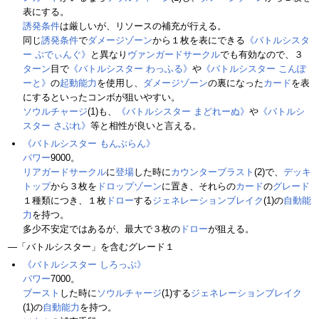
表にする。
誘発条件
は厳しいが、リソースの補充が行える。
同じ
誘発条件
で
ダメージゾーン
から１枚を表にできる
《バトルシスタ
ー ぷでぃんぐ》
と異なり
ヴァンガードサークル
でも有効なので、３
ターン
目で
《バトルシスター わっふる》
や
《バトルシスター こんぽ
ーと》
の
起動能力
を使用し、
ダメージゾーン
の裏になった
カード
を表
にするといったコンボが狙いやすい。
ソウルチャージ
(1)も、
《バトルシスター まどれーぬ》
や
《バトルシ
スター さぶれ》
等と相性が良いと言える。
《バトルシスター もんぶらん》
パワー
9000。
リアガードサークル
に
登場
した時に
カウンターブラスト
(2)で、
デッキ
トップ
から３枚を
ドロップゾーン
に置き、それらの
カード
の
グレード
１種類につき、１枚
ドロー
する
ジェネレーションブレイク
(1)の
自動能
力
を持つ。
多少不安定ではあるが、最大で３枚の
ドロー
が狙える。
―「バトルシスター」を含むグレード１
《バトルシスター しろっぷ》
パワー
7000。
ブースト
した時に
ソウルチャージ
(1)する
ジェネレーションブレイク
(1)の
自動能力
を持つ。