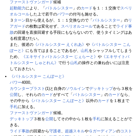
ファーストヴァンガード
候補
起動能力
により、「
バトルシスター
」の
カード
を１：１交換で
スペリ
オルコール
した上で若干の
パワー
の付与も施せる。
３
ターン
目から使えるが、１：１交換なので「
バトルシスター
」の
リ
アガード
の枚数は変化せず、
スペリオルコール
であることで
ライド事
故
の回避を直接回避する手段にもならないので、使うタイミングはあ
る程度選びたい。
また、後述の
《バトルシスター えくれあ》
や
《バトルシスター こん
ぽーと》
にも当てはまることであるが、
山札
をシャッフルしてしまう
ため、
《エキサイトバトルシスター じぇらーと》
や
《エキサイトバ
トルシスター しゅとれん》
で行う
山札
の操作との兼ね合いには注意
しておきたい。
《バトルシスター こんぽーと》
パワー
4000。
カウンターブラスト
(1)と自身の
ソウルイン
で
デッキトップ
から３枚を
公開
し、それらの
カード
がすべて「
バトルシスター
」の
カード
なら、
その中から
《バトルシスター こんぽーと》
以外の
カード
を１枚まで
手札
に加える。
ファーストヴァンガード
候補。
デッキトップ
３枚を
公開
してその中から１枚を
手札
に加えることがで
きる。
ライド事故
の回避から
守護者
、
超越スキル
や
Ｇガーディアン
の
コスト