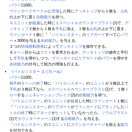
パワー
11000。
ヴァンガードサークル
に
登場
した時に
デッキトップ
から１枚を、
山札
の上か下に置く
自動能力
を持つ。
Ｇユニット
が
超越
した時に
エスペシャルカウンターブラスト
(1)で、
デ
ッキトップ
２枚から１枚を
手札
に加え、１枚を
山札
の上か下に置き、
ヴァンガード
１枚に『「
バトルシスター
」の
リアガード
すべてに
パワ
ー
＋3000を与える
永続能力
』を与える。
２つの
領域移動誘発
によって
デッキトップ
を操作できる。
６
ターン
目からは
コスト
を要求されるが、
デッキトップ
の操作と平行
して
手札
を増やしつつ、
ヴァンガード
に
リアガード
の
パワー
を増やす
永続能力
の付与して戦力の増強も行える。
《バトルシスター まどれーぬ》
パワー
11000。
相手
の
ターンの終了
時に「
バトルシスター
」の
ユニット
が３枚以上で
手札
が３枚以下なら、
エスペシャルカウンターブラスト
(1)で、１枚
ド
ロー
する
ジェネレーションブレイク
(2)の
自動能力
を持つ。
「
バトルシスター
」の
Ｇユニット
が
超越
した時に
ヴァンガード
１枚に
『「
バトルシスター
」の
リアガード
が
ヴァンガード
に
アタック
した
バ
トルの終了
時に
アタック
が
ヒット
していなかったら、
ソウルブラスト
(1)で
カウンターチャージ
(1)する
自動能力
』を与える。
「
バトルシスター
」の
Ｇユニット
に
カウンターチャージ
を狙える
能力
を付与できる。