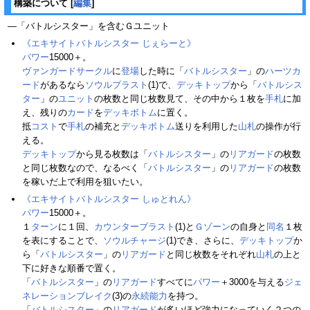
構築について
[
編集
]
―「バトルシスター」を含むＧユニット
《エキサイトバトルシスター じぇらーと》
パワー
15000＋。
ヴァンガードサークル
に
登場
した時に「
バトルシスター
」の
ハーツカ
ード
があるなら
ソウルブラスト
(1)で、
デッキトップ
から「
バトルシス
ター
」の
ユニット
の枚数と同じ枚数見て、その中から１枚を
手札
に加
え、残りの
カード
を
デッキボトム
に置く。
抵
コスト
で
手札
の補充と
デッキボトム
送りを利用した
山札
の操作が行
える。
デッキトップ
から見る枚数は「
バトルシスター
」の
リアガード
の枚数
と同じ枚数なので、なるべく「
バトルシスター
」の
リアガード
の枚数
を稼いだ上で利用を狙いたい。
《エキサイトバトルシスター しゅとれん》
パワー
15000＋。
１
ターン
に１回、
カウンターブラスト
(1)と
Ｇゾーン
の自身と
同名
１枚
を表にすることで、
ソウルチャージ
(1)でき、さらに、
デッキトップ
か
ら「
バトルシスター
」の
リアガード
と同じ枚数をそれぞれ
山札
の上と
下に好きな順番で置く。
「
バトルシスター
」の
リアガード
すべてに
パワー
＋3000を与える
ジェ
ネレーションブレイク
(3)の
永続能力
を持つ。
「
バトルシスター
」の
リアガード
が多いほど強力になっていく２つの