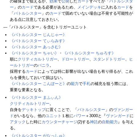
の確保まで狙えるが、
効果
で
公開
した
カード
すべてが「
バトルシスタ
ー
」の
カード
である必要があるため、
メインデッキ
に入れる
カード
を
「
バトルシスター
」の
カード
で固めていない場合は不発する可能性が
ある点に注意しておきたい。
―「バトルシスター」を含むトリガーユニット
《バトルシスター じんじゃー》
《バトルシスター てぃらみす》
《バトルシスター あっさむ》
《バトルシスター ちゃい》
・
《バトルシスター ちゅろす》
順に
クリティカルトリガー
、
ドロートリガー
、
スタンドトリガー
、
ヒ
ールトリガー
の
バニラ
。
採用する
カード
によっては特に影響が出ない場合も有り得るが、これ
らを優先しておいて損はない。
《バトルシスター こんぽーと》
の
能力
で
手札
の補充を狙う際には、
重要な要素となる。
《バトルシスター まふぃん》
クリティカルトリガー
。
自身を
デッキトップ
に置くことで、「
バトルシスター
」の
ヴァンガー
ド
がいるなら、他の
ユニット
１枚に
パワー
＋3000と『
ヴァンガード
に
アタック
した時に
カウンターチャージ
(2)する
神託
の
自動能力
』を与え
る。
《バトルシスター がなっしゅ》