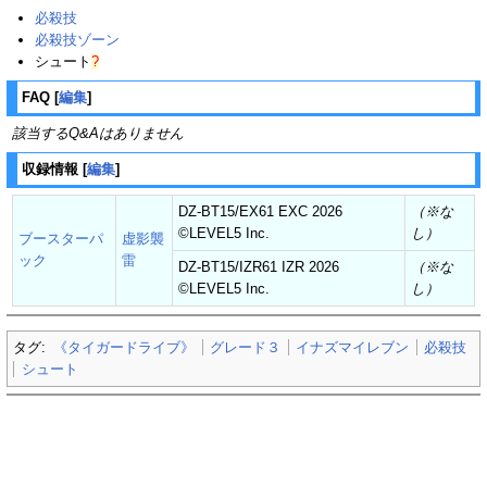
必殺技
必殺技ゾーン
シュート
?
FAQ
[
編集
]
該当するQ&Aはありません
収録情報
[
編集
]
DZ-BT15/EX61 EXC 2026
（※な
©︎LEVEL5 Inc.
し）
ブースターパ
虚影襲
ック
雷
DZ-BT15/IZR61 IZR 2026
（※な
©︎LEVEL5 Inc.
し）
タグ:
《タイガードライブ》
グレード３
イナズマイレブン
必殺技
シュート