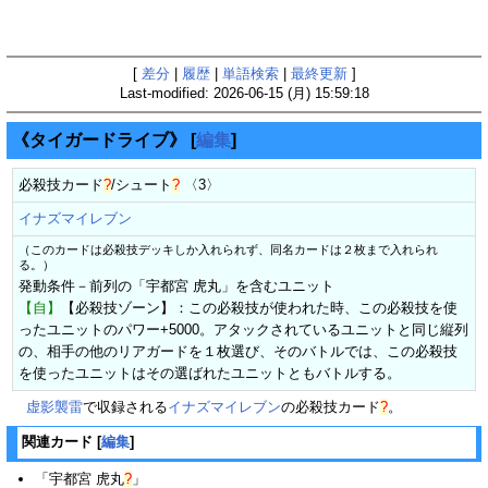
[
差分
|
履歴
|
単語検索
|
最終更新
]
Last-modified: 2026-06-15 (月) 15:59:18
《タイガードライブ》
[
編集
]
必殺技カード
?
/
シュート
?
〈3〉
イナズマイレブン
（このカードは必殺技デッキしか入れられず、同名カードは２枚まで入れられ
る。）
発動条件－前列の「宇都宮 虎丸」を含むユニット
【自】
【必殺技ゾーン】：この必殺技が使われた時、この必殺技を使
ったユニットのパワー+5000。アタックされているユニットと同じ縦列
の、相手の他のリアガードを１枚選び、そのバトルでは、この必殺技
を使ったユニットはその選ばれたユニットともバトルする。
虚影襲雷
で収録される
イナズマイレブン
の
必殺技カード
?
。
関連カード
[
編集
]
「
宇都宮 虎丸
?
」