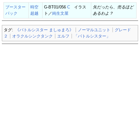
ブースター
時空
G-BT01/056
C
イラス
矢だったら、売るほど
パック
超越
ト／
純生文屋
あるわよ？
タグ:
《バトルシスター ましゅまろ》
ノーマルユニット
グレード
２
オラクルシンクタンク
エルフ
「バトルシスター」