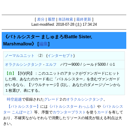
[
差分
|
履歴
|
単語検索
|
最終更新
]
Last-modified: 2018-07-28 (土) 17:34:24
《バトルシスター ましゅまろ/Battle Sister,
Marshmallow》
[
編集
]
ノーマルユニット
〈2〉 (
インターセプト
)
オラクルシンクタンク
-
エルフ
パワー9000 / シールド5000 / ☆1
【自】
【(V)/(R)】：このユニットのアタックがヴァンガードにヒット
した時、あなたのカード名に「バトルシスター」を含むヴァンガード
がいるなら、【ソウルチャージ】(1)し、あなたのダメージゾーンから
１枚選び、表にする。
時空超越
で収録された
グレード
２の
オラクルシンクタンク
。
【バトルシスター】
には
《バトルシスター わっふる》
や
《バトルシス
ター こんぽーと》
等、序盤で
カウンターブラスト
を使う
カード
を有して
おり、不確実ながらそれらで消費したリソースの補充が狙える利点は大
きい。