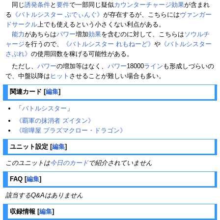
同じ
誘発条件
と
要件
で一部同じ疑似
カウンターチャージ
効果
が含まれ
る
《バトルシスター ぷでぃんぐ》
が存在するが、こちらには
ヴァンガー
ドサークル
上でも使えるという小さくない利点がある。
能力
があちらは
パワー
増加
効果
を含むのに対して、こちらは
ソウルチ
ャージ
を行うので、
《バトルシスター れもねーど》
や
《バトルシスター
さぶれ》
の使用回数を稼げる可能性がある。
ただし、
パワー
の増加等はなく、
パワー
18000
ライン
も形成しづらいの
で、中盤以降は
ヒット
させることが難しい場合も多い。
関連カード
[
編集
]
「
バトルシスター
」
《覇軍の抹消者 ズイタン》
《喧嘩屋 プラズマクロー・ドラゴン》
ユニット設定
[
編集
]
このユニットは
今日のカード
で紹介されていません
FAQ
[
編集
]
該当するQ&Aはありません
収録情報
[
編集
]