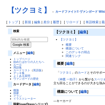
【ツクヨミ】
-
カードファイト!! ヴァンガード Wiki
[
トップ
] [
新規
|
編集
|
差分
|
履歴
] [
リロード
] [
単語検索
|
最
検索
【ツクヨミ】
[
編集
]
【ツクヨミ】
概要
構築について
このデッキの弱点
メニュー
[
編集
]
関連リンク
トップページ
始めたばかりの人たちへ
概要
[
編集
]
ルール
用語集
カードリスト
（
英語版
）
「
ツクヨミ
」の
カード
とそのサポ
デッキ集
よくある質問
ヴァンガードの歴史
《神鷹 一拍子》
から繋がる
スペリ
立ち回ることができるのが大きな強
カードデータ
[
編集
]
種族
構築について
[
編集
]
国家
クラン
イラストレーター
―キーカード
国家(overDressシリーズ)