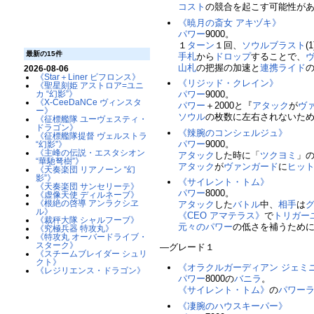
コスト
の競合を起こす可能性が
《暁月の斎女 アキヅキ》
パワー
9000。
１
ターン
１回、
ソウルブラスト
(
最新の15件
手札
から
ドロップ
することで、
山札
の把握の加速と
連携ライド
2026-08-06
《Star＋Liner ビフロンス》
《リジッド・クレイン》
《聖星刻姫 アストロア=ユニ
カ “幻影”》
パワー
9000。
《X-CeeDaNCe ヴィンスタ
パワー
＋2000と『
アタック
が
ヴ
ー》
ソウル
の枚数に左右されないた
《征標艦隊 ユーヴェスティ・
ドラゴン》
《辣腕のコンシェルジュ》
《征標艦隊提督 ヴェルストラ
パワー
9000。
“幻影”》
《主峰の伝説・エスタシオン
アタック
した時に「
ツクヨミ
」
“華馳弩樹”》
アタック
が
ヴァンガード
に
ヒッ
《天奏楽団 リアノーン “幻
影”》
《サイレント・トム》
《天奏楽団 サンセリーテ》
パワー
8000。
《虚像天使 ディルネーブ》
《根絶の啓導 アンラクシヱ
アタック
した
バトル
中、
相手
は
ル》
《CEO アマテラス》
で
トリガー
《裁秤大隊 シャルフーブ》
元々のパワー
の低さを補うため
《究極兵器 特攻丸》
《特攻丸 オーバードライブ・
スターク》
―グレード１
《スチームブレイダー シュリ
クト》
《オラクルガーディアン ジェミ
《レジリエンス・ドラゴン》
パワー
8000の
バニラ
。
《サイレント・トム》
の
パワー
《凄腕のハウスキーパー》