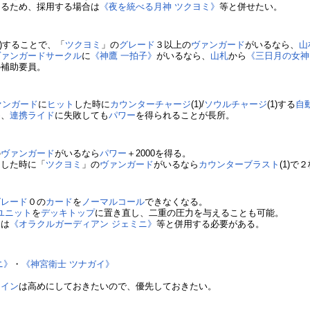
あるため、採用する場合は
《夜を統べる月神 ツクヨミ》
等と併せたい。
1)することで、「
ツクヨミ
」の
グレード
３以上の
ヴァンガード
がいるなら、
山
ヴァンガードサークル
に
《神鷹 一拍子》
がいるなら、
山札
から
《三日月の女神
の補助要員。
ァンガード
に
ヒット
した時に
カウンターチャージ
(1)/
ソウルチャージ
(1)する
自
め、
連携ライド
に失敗しても
パワー
を得られることが長所。
の
ヴァンガード
がいるなら
パワー
＋2000を得る。
ト
した時に「
ツクヨミ
」の
ヴァンガード
がいるなら
カウンターブラスト
(1)で
グレード
０の
カード
を
ノーマルコール
できなくなる。
ユニット
を
デッキトップ
に置き直し、二重の圧力を与えることも可能。
には
《オラクルガーディアン ジェミニ》
等と併用する必要がある。
ニ》
・
《神宮衛士 ツナガイ》
ライン
は高めにしておきたいので、優先しておきたい。