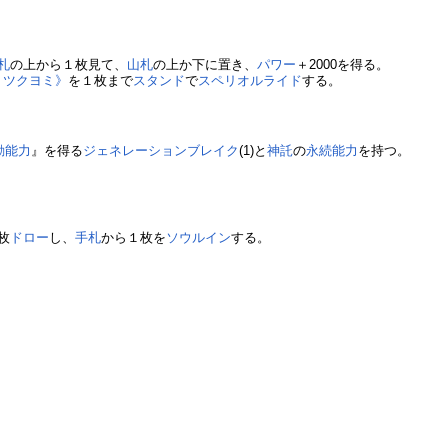
札
の上から１枚見て、
山札
の上か下に置き、
パワー
＋2000を得る。
 ツクヨミ》
を１枚まで
スタンド
で
スペリオルライド
する。
動能力
』を得る
ジェネレーションブレイク
(1)と
神託
の
永続能力
を持つ。
２枚
ドロー
し、
手札
から１枚を
ソウルイン
する。