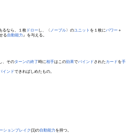
あるなら、１枚
ドロー
し、〈
ノーブル
〉の
ユニット
を１枚に
パワー
＋
せる
自動能力
』を与える。
し、その
ターンの終了
時に
相手
はこの
効果
で
バインド
された
カード
を
手
バインド
できればしめたもの。
ーションブレイク
(1)の
自動能力
を持つ。