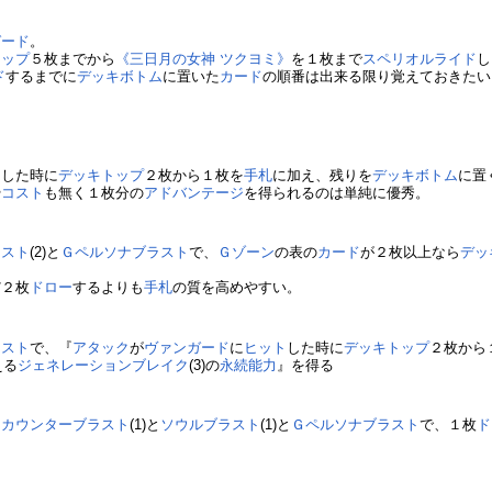
ガード
。
トップ
５枚までから
《三日月の女神 ツクヨミ》
を１枚まで
スペリオルライド
し
ド
するまでに
デッキボトム
に置いた
カード
の順番は出来る限り覚えておきたい
ト
した時に
デッキトップ
２枚から１枚を
手札
に加え、残りを
デッキボトム
に置
や
コスト
も無く１枚分の
アドバンテージ
を得られるのは単純に優秀。
ラスト
(2)と
Ｇペルソナブラスト
で、
Ｇゾーン
の表の
カード
が２枚以上なら
デッ
だ２枚
ドロー
するよりも
手札
の質を高めやすい。
ラスト
で、『
アタック
が
ヴァンガード
に
ヒット
した時に
デッキトップ
２枚から
える
ジェネレーションブレイク
(3)の
永続能力
』を得る
に
カウンターブラスト
(1)と
ソウルブラスト
(1)と
Ｇペルソナブラスト
で、１枚
ド