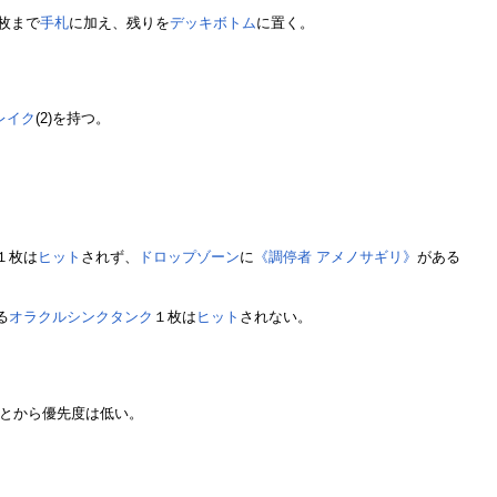
枚まで
手札
に加え、残りを
デッキボトム
に置く。
レイク
(2)を持つ。
１枚は
ヒット
されず、
ドロップゾーン
に
《調停者 アメノサギリ》
がある
る
オラクルシンクタンク
１枚は
ヒット
されない。
とから優先度は低い。