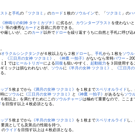
ラスト
と
手札
の「
ツクヨミ
」の
カード
１枚の
ソウルイン
で、「
ツクヨミ
」の
ハ
そ
《神鳴りの剣神 タケミカヅチ》
に劣るが、
カウンターブラスト
を使わないと
チ》
等の優秀な
カード
と容易に共存できる。
やや厳しいが、この
カード
以外で
ドロー
を繰り返すうちに自然と手札に呼び込
ド
。
の
オラクルシンクタンク
が６枚以上なら２枚
ドロー
し、
手札
から１枚を
ソウル
》
、
《三日月の女神 ツクヨミ》
、
《神鷹 一拍子》
がないなら常時
パワー
－20
ヨミ】では
ヒールトリガー
による
回復
も狙いやすく、
起動能力
を３回使用する
のギミックは損なわれないが、
ソウル
に
《半月の女神 ツクヨミ》
、
《三日月の
ある。
トップ
５枚までから
《満月の女神 ツクヨミ》
を１枚まで
スペリオルライド
し、
た時に
ソウル
に
《三日月の女神 ツクヨミ》
と
《神鷹 一拍子》
があるなら
ソウ
ク
６枚以上」を満たすためにこの
ソウルチャージ
は極めて重要なので、ここま
ド
を目指す以上４枚必須となる。
トップ
５枚までから
《半月の女神 ツクヨミ》
を１枚まで
スペリオルライド
し、
ト
要員としても及第点の性能を持つ。
》
の
ライド
を目指す以上は４枚必須となる。