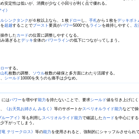
ため安定性は低いが、消費が少なく小回りが利く点で優れる。
アイ》
クルシンクタンク
が６枚以上なら、１枚
ドロー
し、
手札
から１枚を
デッキボト
ト
を
超越
することで
ブースト
要員が
パワー
5000でも
ライン
を維持しやすく、
左
を操作した
カード
の位置に調整しやすくなる。
積み過ぎると
デッキ
全体の
パワー
ライン
の低下につながってしまう。
ドロー
する。
、
山札
枚数の調整、
ソウル
枚数の確保と多方面にわたり活躍する。
め、
シールド
10000を失うのも痛手は少なめ。
》
には
パワー
を増やす
能力
を持たないことで、要求
シールド
値を引き上げにく
り、
《お天気お姉さん みるく》
等のサポートか
スペリオルライド
能力
などで操
ブルーアイ》
等も利用し
スペリオルライド
能力
で確認した
カード
を中心にする
多少下がってしまう。
封竜 テリークロス》
等の
能力
を使用されると、強制的にシャッフルさせられ