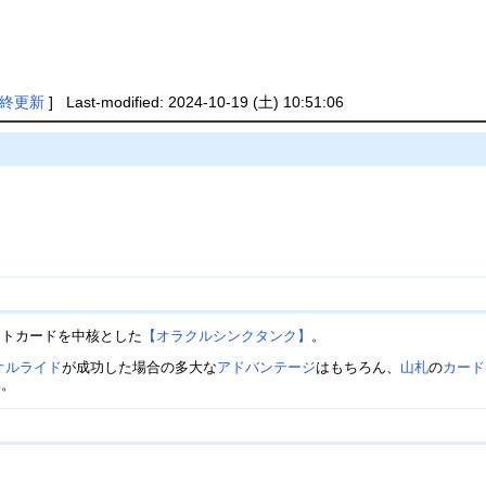
終更新
] Last-modified: 2024-10-19 (土) 10:51:06
ートカードを中核とした
【オラクルシンクタンク】
。
オルライド
が成功した場合の多大な
アドバンテージ
はもちろん、
山札
の
カード
み。