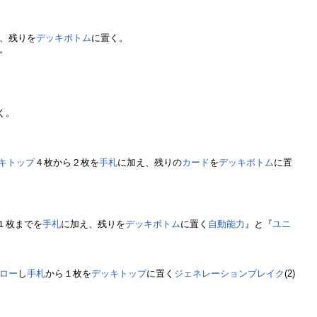
、残りを
デッキボトム
に置く。
。
く。
キトップ
４枚から２枚を
手札
に加え、残りの
カード
を
デッキボトム
に置
１枚までを
手札
に加え、残りを
デッキボトム
に置く
自動能力
』と『
ユニ
ロー
し
手札
から１枚を
デッキトップ
に置く
ジェネレーションブレイク
(2)