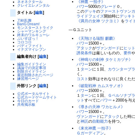
《神鷹 一拍子》
ネオネクタール
クレイエレメンタル
パワー
5000の
グレード
０。
この
デッキ
の
ファーストヴァン
タイトル
[
編集
]
ライドフェイズ
開始時に
デッキ
刀剣乱舞
《満月の女神 ツクヨミ》
を
ライ
BanG Dream!
モンスターストライク
―Ｇユニット
シャーマンキング
終末のワルキューレ
《天翔ける瑞獣 麒麟》
ぶいすぽっ！
コロコロ
パワー
15000＋。
バディファイト
アタック
が
ヴァンガード
に
ヒッ
イナズマイレブン
誘発条件
は厳しいものの、
要件
編集者向け
[
編集
]
《神鳴りの剣神 タケミカヅチ》
パワー
15000＋。
編集ガイドライン
議論での決定事項
１
ターン
に１回、
カウンターブ
削除ガイドライン
く。
最近削除されたページ
コスト
効率はそれなりに良くた
練習用ページ
《破龍戦神 カムスサノオ》
外部リンク
[
編集
]
パワー
15000＋。
公式ポータルサイト
１
ターン
に１回、
Ｇペルソナブ
公式カードゲームサイト
ット
すべてに
パワー
＋2000を与
今日のカード
共有掲示板
《導きの天神 ワカヒルメ》
パワー
15000＋。
ヴァンガード
に
アタック
した時
と
神託
の
自動能力
を持つ。
《来光神鷹 一拍子》
Ｇガーディアン
。