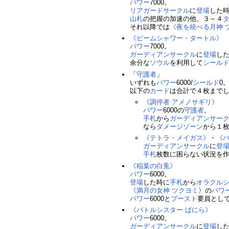
パワー
7000。
リアガードサークル
に
登場
した
山札
の把握の加速の他、３～４
それ以降では
《夜を統べる月神 
《ビームシャワー・タートル》
パワー
7000。
ガーディアンサークル
に
登場
し
余分な
ソウル
を利用して
シール
「
守護者
」
いずれも
パワー
6000/
シールド
0
以下の
カード
は合計で４枚まで
《調停者 アメノサギリ》
パワー
6000の
守護者
。
手札
から
ガーディアンサー
なら
ダメージゾーン
から１
《テトラ・メイガス》
・
《バ
ガーディアンサークル
に
登
手札
枚数に困らない状況を
《稲葉の白兎》
パワー
6000。
登場
した時に
手札
から
オラクル
《満月の女神 ツクヨミ》
の
パワ
パワー
6000と
ブースト
要員とし
《バトルシスター ばにら》
パワー
6000。
ガーディアンサークル
に
登場
し