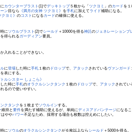
時に
カウンターブラスト
(1)で
デッキトップ
５枚から「
ツクヨミ
」の
カード
を１
ターン
目なら
《満月の女神 ツクヨミ》
を
手札
に加えて
ライド
補助になる。
ツクヨミ》
の
コスト
になる
カード
の確保に使える。
た時に
ソウルブラスト
(2)で
シールド
＋10000を得る
神託
の
ジェネレーションブ
ド
を得られる
ガーディアン
要員。
。
しか入れることができない。
クル
に
登場
した時に
手札
１枚の
ドロップ
で、
アタック
されている
ヴァンガード
枚を表にする。
トルシスター しょこら》
場
した時に
手札
の
オラクルシンクタンク
１枚の
ドロップ
で、
アタック
されてい
作れるので使いやすい。
シンクタンク
を１枚まで
ソウルイン
する。
ー
維持と
要件
を満たす補助に使えるが、単純に
ディスアドバンテージ
になるこ
てはやや
パワー
不足なため、採用する場合も枚数は控えめにしたい。
た時に
ソウル
の
オラクルシンクタンク
が６枚以上なら
シールド
＋5000を得る。