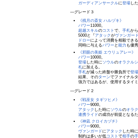
ガーディアンサークル
に
登場
し
―グレード３
《残月の斎女 ハルヅキ》
パワー
11000。
超越スキル
の
コスト
で、
手札
か
5000と『
アタック
が
ヴァンガー
ドロー
によって消費を相殺でき
同時に与える
パワー
と
能力
も優
《邪眼の美姫 エウリュアレー》
パワー
10000。
登場
した時に
ソウル
の
オラクル
札
に加える。
手札
が減った終盤や勝負所で
登
結果、その
ターン
でファイナル
強力ではあるが、使用するタイ
―グレード２
《戦巫女 タギツヒメ》
パワー
9000。
アタック
した時に
ソウル
の
オラ
連携ライド
の成功が前提となる
《神凪 クロイカヅチ》
パワー
9000。
ヴァンガード
に
アタック
した時
制約は多いが低
コスト
で
相手
の