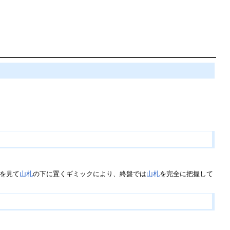
を見て
山札
の下に置くギミックにより、終盤では
山札
を完全に把握して