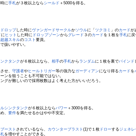
た時に
手札
が３枚以上なら
シールド
＋5000を得る。
ら
ドロップ
した時に
ヴァンガードサークル
か
ソウル
に「
ツクヨミ
」の
カード
が
ド
に
ヒット
した時に
ドロップゾーン
から
グレード
３の
カード
を１枚を
手札
に戻
る
超越スキル
の
コスト
要員。
秀で扱いやすい。
シンクタンク
が６枚以上なら、
相手
の
手札
から
ランダム
に１枚を裏で
バインド
場
させ、
守護者
や
ヒールトリガー
等の強力な
ガーディアン
になり得る
カード
を
ターンを狙うことも不可能ではない。
ミングが難しいので採用枚数はよく考えた方がいいだろう。
クルシンクタンク
が６枚以上なら
パワー
＋3000を得る。
ため、
要件
を満たせるかはやや不安定。
に
ブースト
されているなら、
カウンターブラスト
(1)で１枚
ドロー
する
ジェネレ
手札
を増やすことができる。