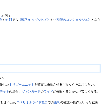
ム
に置く。
列
や
右列
でも
《戦巫女 タギツヒメ》
や
《辣腕のコンシェルジュ》
となら
い。
作した
トリガーユニット
を確実に発動させるギミックを活用したい。
デッキ
の場合、
ヴァンガード
の
ライド
が失敗するとかなり苦しくなる。
てしまうため
スペリオルライド
能力
での
山札
の確認や操作といった戦術