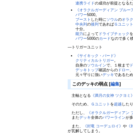
連携ライド
の成功が前提となる
《オラクルガーディアン ブルー
パワー
5000。
ブースト
した時に
ソウル
の
オラ
中央列
の
後列
であれば
Ｇユニッ
十分。
能力
によって
ドライブチェック
パワー
5000の
カード
なので多く
―トリガーユニット
《サイキック・バード》
クリティカルトリガー
。
自身の
ソウルイン
で、１枚まで
デッキトップ
確認からの
ドロー
元々守りに強い
デッキ
であるた
このデッキの弱点
[
編集
]
主軸となる
《満月の女神 ツクヨミ
そのため、
Ｇユニット
を
超越
した
ただし、
《オラクルガーディアン 
また
デッキ
全体の
パワー
ライン
が
また、
《封竜 コーデュロイ》
や
《
が瓦解してしまう。