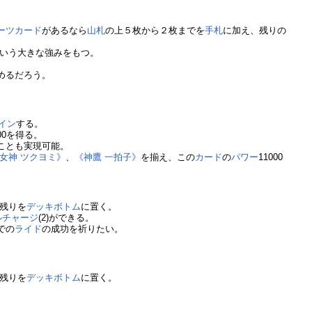
ーツカード
があるなら
山札
の上５枚から２枚までを
手札
に加え、残りの
いう大きな強みをもつ。
めるだろう。
イン
する。
00を得る。
ことも実現可能。
女神 ツクヨミ》
、
《神鷹 一拍子》
を揃え、この
カード
の
パワー
11000
残りを
デッキボトム
に置く。
ルチャージ
(2)ができる。
での
ライド
の成功を祈りたい。
残りを
デッキボトム
に置く。