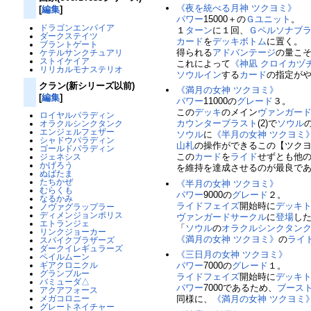
《夜を統べる月神 ツクヨミ》
[
編集
]
パワー
15000＋の
Ｇユニット
。
ドラゴンエンパイア
１
ターン
に１回、
Ｇペルソナブ
ダークステイツ
カード
を
デッキボトム
に置く。
ブラントゲート
得られる
アドバンテージ
の量こ
ケテルサンクチュアリ
ストイケイア
これによって
《神凪 クロイカヅ
リリカルモナステリオ
ソウルイン
する
カード
の指定が
クラン(新シリーズ以前)
《満月の女神 ツクヨミ》
[
編集
]
パワー
11000の
グレード
３。
この
デッキ
のメイン
ヴァンガー
ロイヤルパラディン
カウンターブラスト
(2)で
ソウル
オラクルシンクタンク
エンジェルフェザー
ソウル
に
《半月の女神 ツクヨミ
シャドウパラディン
山札
の操作ができるこの【ツク
ゴールドパラディン
この
カード
を
ライド
せずとも他
ジェネシス
かげろう
を維持を達成させるのが最良で
ぬばたま
たちかぜ
《半月の女神 ツクヨミ》
むらくも
パワー
9000の
グレード
２。
なるかみ
ライドフェイズ
開始時に
デッキ
ノヴァグラップラー
ディメンジョンポリス
ヴァンガードサークル
に
登場
し
エトランジェ
「
ソウル
の
オラクルシンクタン
リンクジョーカー
《満月の女神 ツクヨミ》
の
ライ
スパイクブラザーズ
ダークイレギュラーズ
《三日月の女神 ツクヨミ》
ペイルムーン
ギアクロニクル
パワー
7000の
グレード
１。
グランブルー
ライドフェイズ
開始時に
デッキ
バミューダ△
パワー
7000であるため、
ブース
アクアフォース
メガコロニー
同様に、
《満月の女神 ツクヨミ
グレートネイチャー