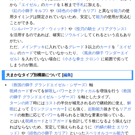
から「
エイゼル
」の
カード
を１枚まで
手札
に加える。
《紅の小獅子 キルフ》
や
《緋色の小獅子 カリア》
と異なり
能力
の使
用タイミングは限定されていないため、安定して
能力
の使用が見込む
ことができる。
《シルバーファング・ウィッチ》
や
《投刃の騎士 メリアグランス》
を活用するのであれば、確実に
ソウルイン
してくれるという点もあり
がたい。
ただ、
メインデッキ
に入れている
グレード
３以上の
カード
を「
エイゼ
ル
」の
カード
で統一していなかったり、
《風炎の獅子 ワンダーエイ
ゼル》
を入れていない場合に
《小さな拳士 クロン》
に範囲で劣って
しまうのが難点。
大まかなタイプ別構築について
[
編集
]
《救国の獅子 グランドエイゼル・シザーズ》
軸
呪縛カード
すべてを
解呪
し
パワー
と
クリティカル
を増強を行う
《救国
の獅子 グランドエイゼル・シザーズ》
を軸としたタイプ。
ターンの終了
時には
コスト
の半分が補充されるので継続的に使え、
解
呪
によって
【リンクジョーカー】
にも強く、
起動能力
抜きでも
リアガ
ード
の枚数に応じて
パワー
も得られると強力な要素が揃っている。
とはいえ
呪縛カード
と
リアガード
を合計して５枚になるよう揃えなけ
ればならないため、安定して揃えられるように
《灼鱗の騎士 エリウ
ッド》
や
《緋色の小獅子 カリア》
といった
スペリオルコール
能力
で