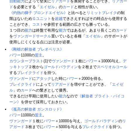
自動能力
によって堅実に
リアガード
を展開することができ、
リアガー
ド
を必要とする「
エイゼル
」の
カード
と相性が良い。
《灼熱の獅子 ブロンドエイゼル》
と比べると
リミットブレイク
の制
限はないため
Ｇユニット
を
超越
できさえすればその時点から使用する
ことができ、
コスト
や参照する範囲の広さでも勝っている。
１つ目の
能力
は終盤で有用な
能力
ではあるが、あまり長くこの
カード
を
ヴァンガードサークル
置いていると各種「
エイゼル
」のサポートが
使用しにくくなる点には注意が必要。
《剛槍の解放者 ブレオベリス》
パワー
11000の
盟主
。
カウンターブラスト
(1)で
ヴァンガード
１枚に
パワー
＋10000与え、
デ
ッキトップ
２枚から
ゴールドパラディン
を２枚まで
スペリオルコール
する
ブレイクライド
を持つ。
ヴァンガード
に
アタック
した時に
パワー
＋2000を得る。
ブレイクライド
によって
リアガード
を増やすことができ、「
エイゼ
ル
」の
カード
への繋ぎとして優秀。
できるだけ早期に使用したい
能力
なので
《解放者 ブライト・バイコ
ーン》
を併せて採用しておきたい。
《孤高の解放者 ガンスロッド》
パワー
11000の
盟主
。
ヴァンガード
１枚に
パワー
＋10000を与え、
ゴールドパラディン
の
リ
アガード
３枚までに
パワー
＋5000を与える
ブレイクライド
を持つ。