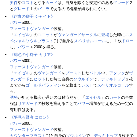
要件
や
コスト
となる
カード
は、自身を除くと安定性のある
グレード
２
と
グレード
１の
バニラ
であるので構築が縛られにくい。
《紺青の獅子 シャイト》
パワー
5000。
ファーストヴァンガード
候補。
「
エイゼル
」の
ユニット
が
ヴァンガードサークル
に
登場
した時に
エス
ペシャルソウルブラスト
(1)で自身を
スペリオルコール
し、１枚
ドロー
し、
パワー
＋2000を得る。
《緋色の小獅子 カリア》
パワー
5000。
ファーストヴァンガード
候補。
「
エイゼル
」の
ヴァンガード
を
ブースト
した
バトル
中、
アタック
が
ヴ
ァンガード
に
ヒット
した時に自身の
ソウルイン
で、
デッキトップ
２枚
までから
ゴールドパラディン
を２枚まで
レスト
で
スペリオルコール
す
る。
誘発
が狙える機会が遅いのは難点だが、「
エイゼル
」の
カード
の半数
程は
リアガード
の枚数を揃えることで
パワー
増加が行えるため一定の
有用性はある。
《夢見る賢者 コロン》
パワー
5000。
ファーストヴァンガード
候補。
カウンターブラスト
(1)と自身の
ソウルイン
で、
デッキトップ
５枚まで