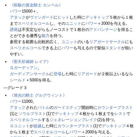
《疾駆の黄金騎士 カンベル》
パワー
15000＋。
アタック
が
ヴァンガード
に
ヒット
した時に
デッキトップ
５枚から１枚
まで
スペリオルコール
し、その
ユニット
に
パワー
＋2000を与える。
誘発
は不安定ながらもノーコストで１枚分の
アドバンテージ
を得るこ
とができる優秀な
能力
を持つ。
参照する範囲も比較的広く、
ユニット
のいる
リアガードサークル
にも
スペリオルコール
できる上に
パワー
も与えるので疑似
スタンド
が狙い
やすい。
《聖天祈祷師 レイア》
Ｇガーディアン
。
ガーディアンサークル
に
登場
した時に
リアガード
が２枚以上いるなら
シールド
＋5000を得る。
―グレード３
《旭光の騎士 グルグウィント》
パワー
11000。
アタック
された
バトル
の
ガードステップ
開始時に
カウンターブラスト
(1)と
ソウルブラスト
(1)で
デッキトップ
４枚から１枚までを
レスト
で
スペリオルコール
する
ジェネレーションブレイク
(2)を持つ。
Ｇユニット
が
超越
した時に
カウンターブラスト
(1)で
デッキトップ
４枚
から１枚まで
スペリオルコール
し
パワー
＋2000を与える。