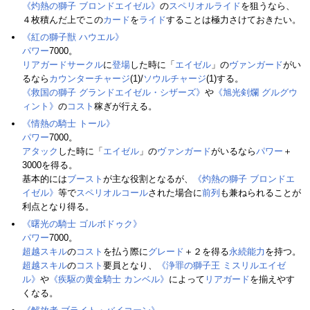
《灼熱の獅子 ブロンドエイゼル》
の
スペリオルライド
を狙うなら、
４枚積んだ上でこの
カード
を
ライド
することは極力さけておきたい。
《紅の獅子獣 ハウエル》
パワー
7000。
リアガードサークル
に
登場
した時に「
エイゼル
」の
ヴァンガード
がい
るなら
カウンターチャージ
(1)/
ソウルチャージ
(1)する。
《救国の獅子 グランドエイゼル・シザーズ》
や
《旭光剣爛 グルグウ
ィント》
の
コスト
稼ぎが行える。
《情熱の騎士 トール》
パワー
7000。
アタック
した時に「
エイゼル
」の
ヴァンガード
がいるなら
パワー
＋
3000を得る。
基本的には
ブースト
が主な役割となるが、
《灼熱の獅子 ブロンドエ
イゼル》
等で
スペリオルコール
された場合に
前列
も兼ねられることが
利点となり得る。
《曙光の騎士 ゴルボドゥク》
パワー
7000。
超越スキル
の
コスト
を払う際に
グレード
＋２を得る
永続能力
を持つ。
超越スキル
の
コスト
要員となり、
《浄罪の獅子王 ミスリルエイゼ
ル》
や
《疾駆の黄金騎士 カンベル》
によって
リアガード
を揃えやす
くなる。