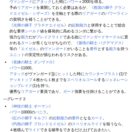
ヴァンガード
に
アタック
した時に
パワー
＋2000を得る。
予め
リアガード
を展開しておく必要はあるが、
《救国の獅子 グラン
ドエイゼル・シザーズ》
を主軸とする際の
リアガード
の
パワー
ライン
の貧弱さを補うことができる。
《光輝の獅子 プラチナエイゼル》
の
起動能力
と併用することで総合
的な要求
シールド
値を爆発的に高めるコンボに繫がる。
強力な
能力
だが
ブレイクライド
である故に
ヴァンガードサークル
に置
かれる
ターン
が長くなりがちなので、
《激情の騎士 バグデマグス》
等の「
エイゼル
」の
ヴァンガード
がいることを
要件
とする
能力
を持つ
ユニット
の安定性が損なわれるリスクがある。
《老練の騎士 ダンヴァロ》
パワー
11000。
アタック
がヴァンガード]]に
ヒット
した時に
カウンターブラスト
(1)で
デッキトップ
４枚から１枚までを
スペリオルコール
する
ジェネレーシ
ョンブレイク
(1)を持つ。
優秀な
リアガード
要員であり、
ガード
強要を仕掛けることができる。
―グレード２
《神技の騎士 ボーマン》
パワー
10000の
バニラ
。
《紅の小獅子 キルフ》
の
起動能力
の
要件
となる
カード
。
《灼熱の獅子 ブロンドエイゼル》
の
スペリオルライド
を狙うなら、
４枚積んで
ライド
できる確率をできるだけ上げておきたい。