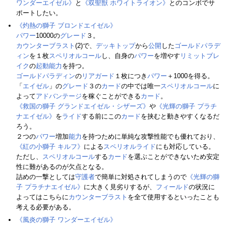
ワンダーエイゼル》
と
《双聖獣 ホワイトライオン》
とのコンボでサ
ポートしたい。
《灼熱の獅子 ブロンドエイゼル》
パワー
10000の
グレード
３。
カウンターブラスト
(2)で、
デッキトップ
から
公開
した
ゴールドパラデ
ィン
を１枚
スペリオルコール
し、自身の
パワー
を増やす
リミットブレ
イク
の
起動能力
を持つ。
ゴールドパラディン
の
リアガード
１枚につき
パワー
＋1000を得る。
「
エイゼル
」の
グレード
３の
カード
の中では唯一
スペリオルコール
に
よって
アドバンテージ
を稼ぐことができる
カード
。
《救国の獅子 グランドエイゼル・シザーズ》
や
《光輝の獅子 プラチ
ナエイゼル》
を
ライド
する前にこの
カード
を挟むと動きやすくなるだ
ろう。
２つの
パワー
増加
能力
を持つために単純な攻撃性能でも優れており、
《紅の小獅子 キルフ》
による
スペリオルライド
にも対応している。
ただし、
スペリオルコール
する
カード
を選ぶことができないため安定
性に難があるのが欠点となる。
詰めの一撃としては
守護者
で簡単に対処されてしまうので
《光輝の獅
子 プラチナエイゼル》
に大きく見劣りするが、
フィールド
の状況に
よってはこちらに
カウンターブラスト
を全て使用するといったことも
考える必要がある。
《風炎の獅子 ワンダーエイゼル》