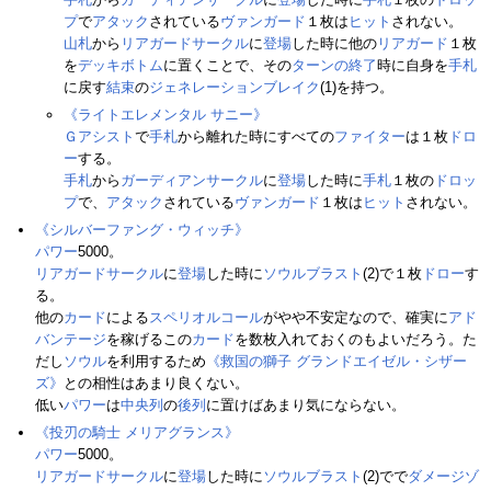
プ
で
アタック
されている
ヴァンガード
１枚は
ヒット
されない。
山札
から
リアガードサークル
に
登場
した時に他の
リアガード
１枚
を
デッキボトム
に置くことで、その
ターンの終了
時に自身を
手札
に戻す
結束
の
ジェネレーションブレイク
(1)を持つ。
《ライトエレメンタル サニー》
Ｇアシスト
で
手札
から離れた時にすべての
ファイター
は１枚
ドロ
ー
する。
手札
から
ガーディアンサークル
に
登場
した時に
手札
１枚の
ドロッ
プ
で、
アタック
されている
ヴァンガード
１枚は
ヒット
されない。
《シルバーファング・ウィッチ》
パワー
5000。
リアガードサークル
に
登場
した時に
ソウルブラスト
(2)で１枚
ドロー
す
る。
他の
カード
による
スペリオルコール
がやや不安定なので、確実に
アド
バンテージ
を稼げるこの
カード
を数枚入れておくのもよいだろう。た
だし
ソウル
を利用するため
《救国の獅子 グランドエイゼル・シザー
ズ》
との相性はあまり良くない。
低い
パワー
は
中央列
の
後列
に置けばあまり気にならない。
《投刃の騎士 メリアグランス》
パワー
5000。
リアガードサークル
に
登場
した時に
ソウルブラスト
(2)でで
ダメージゾ