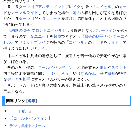
不安も残りやすい。
５～６
ターン
目で
アルティメットブレイク
を持つ「
エイゼル
」の
カー
ド
を
ノーマルライド
してしまった場合、
能力
の取り回しが悪くなるばか
りか、５
ターン
目だと
Ｇユニット
を
超越
して誤魔化すことすら困難な状
況に陥ってしまう。
《灼熱の獅子 ブロンドエイゼル》
より間違いなく
パワー
ライン
が劣っ
てしまうので、
Ｇユニット
を
超越
できずとも
《風炎の獅子 ワンダーエイ
ゼル》
で
リミットブレイク
を持ちの「
エイゼル
」の
カード
を
ライド
して
補うようにしたいところ。
【エイゼル】共通の難点として、展開力が若干低めで安定性がない事
が上げられる。
そのため、他の
【ゴールドパラディン】
と比較すると
退却
や
スタンド
封じ等による妨害に弱く、
【かげろう】
や
【なるかみ】
等の
退却
が得意
な
デッキ
を
相手
にするとリカバリーが効きにくい。
サポートカードにも多少の癖があり、性質上狙い撃ちされやすいのも
弱点となる。
関連リンク
[
編集
]
「
エイゼル
」
【ゴールドパラディン】
デッキ集/旧シリーズ