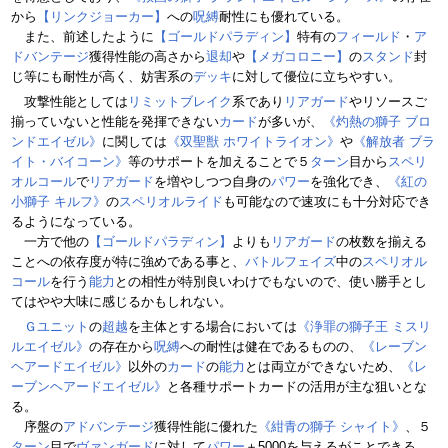
から
【リンクジョーカー】
への
呪縛
耐性にも優れている。
また、前述したように
【ゴールドパラディン】
特有の
フィールド
・
ア
ドバンテージ
獲得性能の高さから
退却
や
【メガコロニー】
の
スタンド
封
じ等にも耐性が高く、妨害系の
デッキ
に対して優位に立ちやすい。
攻撃性能としては
リミットブレイク
系であり
リアガード
やリソースご
揃っていないと性能を発揮できない
カード
が多いが、
《灼熱の獅子 ブロ
ンドエイゼル》
に関しては
《双聖獣 ホワイトライオン》
や
《解放者 ブラ
イト・バイコーン》
等のサポートを加えることで５
ターン
目から
スペリ
オルコール
で
リアガード
を増やしつつ自身の
パワー
を強化でき、
《紅の
小獅子 キルフ》
の
スペリオルライド
も可能なので速攻にも十分対応でき
るようになっている。
一方で他の
【ゴールドパラディン】
よりも
リアガード
の枚数を揃える
ことへの依存度が特に強めである事と、
バトルフェイズ
中の
スペリオル
コール
を行う
能力
との相性が特別良いわけでもないので、使い勝手とし
てはやや大味に感じるかもしれない。
Ｇユニット
の
超越
を主体とする場合においては
《浄罪の獅子王 ミスリ
ルエイゼル》
の存在から
呪縛
への耐性は健在であるものの、
《レーブン
ヘアードエイゼル》
以外の
カード
の
能力
とは両立ができないため、
《レ
ーブンヘアードエイゼル》
と各種サポートカードの活用が主な狙いとな
る。
序盤の
アドバンテージ
獲得性能に優れた
《紺青の獅子 シャイト》
、５
ターン
目で
ヴァンガード
に対して
パワー
＋5000を与えるがことできる