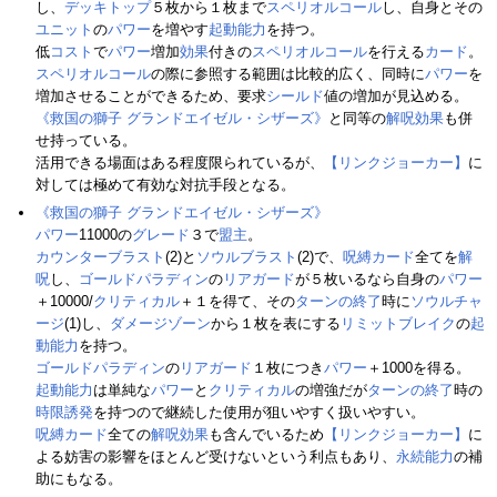
し、
デッキトップ
５枚から１枚まで
スペリオルコール
し、自身とその
ユニット
の
パワー
を増やす
起動能力
を持つ。
低
コスト
で
パワー
増加
効果
付きの
スペリオルコール
を行える
カード
。
スペリオルコール
の際に参照する範囲は比較的広く、同時に
パワー
を
増加させることができるため、要求
シールド
値の増加が見込める。
《救国の獅子 グランドエイゼル・シザーズ》
と同等の
解呪
効果
も併
せ持っている。
活用できる場面はある程度限られているが、
【リンクジョーカー】
に
対しては極めて有効な対抗手段となる。
《救国の獅子 グランドエイゼル・シザーズ》
パワー
11000の
グレード
３で
盟主
。
カウンターブラスト
(2)と
ソウルブラスト
(2)で、
呪縛カード
全てを
解
呪
し、
ゴールドパラディン
の
リアガード
が５枚いるなら自身の
パワー
＋10000/
クリティカル
＋１を得て、その
ターンの終了
時に
ソウルチャ
ージ
(1)し、
ダメージゾーン
から１枚を表にする
リミットブレイク
の
起
動能力
を持つ。
ゴールドパラディン
の
リアガード
１枚につき
パワー
＋1000を得る。
起動能力
は単純な
パワー
と
クリティカル
の増強だが
ターンの終了
時の
時限誘発
を持つので継続した使用が狙いやすく扱いやすい。
呪縛カード
全ての
解呪
効果
も含んでいるため
【リンクジョーカー】
に
よる妨害の影響をほとんど受けないという利点もあり、
永続能力
の補
助にもなる。