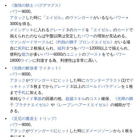
《激情の騎士 バグデマグス》
パワー
9000。
アタック
した時に「
エイゼル
」の
ヴァンガード
がいるなら
パワー
＋
3000を得る。
メインデッキ
に入れる
グレード
３の
カード
を「
エイゼル
」の
カード
で
揃えられたのならば中盤以降は安定した
パワー
の増加が見込める。
ヴァンガードサークル
に
《灼熱の獅子 ブロンドエイゼル》
がいる場
合に
前列
に２枚揃えられ、
縦列
３つを
パワー
12000以上で揃えられ、
便利な
能力
が多い
パワー
6000の
ユニット
の
ブースト
をでも
パワー
18000
ライン
に到達する為、利便性は非常に高い。
《光槍の解放者 ライネット》
パワー
9000。
アタック
が
ヴァンガード
に
ヒット
した時に
カウンターブラスト
(1)で
デ
ッキトップ
５枚までから
グレード
３以上の
ゴールドパラディン
を１枚
まで
手札
に加える。
単純な
ライド事故
の回避の他、
超越スキル
の
コスト
確保、
《光輝の獅
子 プラチナエイゼル》
や
《レーブンヘアードエイゼル》
の補助がで
きる。
《災厄の魔道士 トリップ》
パワー
9000。
アタック
が
ヴァンガード
に
ヒット
した時に
ダメージゾーン
から１枚を
表にする。