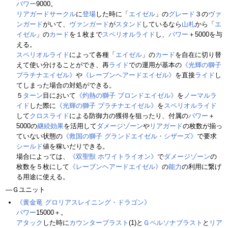
パワー
9000。
リアガードサークル
に
登場
した時に「
エイゼル
」の
グレード
３の
ヴァ
ンガード
がいて、
ヴァンガード
が
スタンド
しているなら
山札
から「
エ
イゼル
」の
カード
を１枚まで
スペリオルライド
し、
パワー
＋5000を与
える。
スペリオルライド
によって各種「
エイゼル
」の
カード
を自在に切り替
えて使い分けることができ、再
ライド
での運用が基本の
《光輝の獅子
プラチナエイゼル》
や
《レーブンヘアードエイゼル》
を直接
ライド
し
てしまった場合の対処ができる。
５
ターン
目において
《灼熱の獅子 ブロンドエイゼル》
を
ノーマルラ
イド
した際に
《光輝の獅子 プラチナエイゼル》
を
スペリオルライド
して
クロスライド
による防御力の獲得を狙ったり、付属の
パワー
＋
5000の
継続効果
を活用して
ダメージゾーン
や
リアガード
の枚数が揃っ
ていない状態の
《救国の獅子 グランドエイゼル・シザーズ》
で要求
シールド
値を稼いだりできる。
場合によっては、
《双聖獣 ホワイトライオン》
で
ダメージゾーン
の
枚数を５枚にして
《レーブンヘアードエイゼル》
の
能力
の利用に繋げ
る用途に使える。
―Ｇユニット
《黄金竜 グロリアスレイニング・ドラゴン》
パワー
15000＋。
アタック
した時に
カウンターブラスト
(1)と
Ｇペルソナブラスト
と
リア