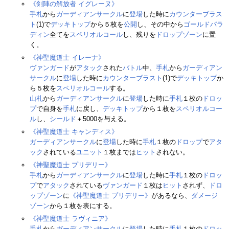
《剣陣の解放者 イグレーヌ》
手札
から
ガーディアンサークル
に
登場
した時に
カウンターブラス
ト
(1)で
デッキトップ
から５枚を
公開
し、その中から
ゴールドパラ
ディン
全てを
スペリオルコール
し、残りを
ドロップゾーン
に置
く。
《神聖魔道士 イレーナ》
ヴァンガード
が
アタック
された
バトル
中、
手札
から
ガーディアン
サークル
に
登場
した時に
カウンターブラスト
(1)で
デッキトップ
か
ら５枚を
スペリオルコール
する。
山札
から
ガーディアンサークル
に
登場
した時に
手札
１枚の
ドロッ
プ
で自身を
手札
に戻し、
デッキトップ
から１枚を
スペリオルコー
ル
し、
シールド
＋5000を与える。
《神聖魔道士 キャンディス》
ガーディアンサークル
に
登場
した時に
手札
１枚の
ドロップ
で
アタ
ック
されている
ユニット
１枚までは
ヒット
されない。
《神聖魔道士 プリデリー》
手札
から
ガーディアンサークル
に
登場
した時に
手札
１枚の
ドロッ
プ
で
アタック
されている
ヴァンガード
１枚は
ヒット
されず、
ドロ
ップゾーン
に
《神聖魔道士 プリデリー》
があるなら、
ダメージ
ゾーン
から１枚を表にする。
《神聖魔道士 ラヴィニア》
手札
から
ガーディアンサークル
に
登場
した時に
手札
１枚の
ドロッ