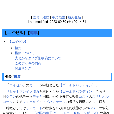
[
差分
|
履歴
|
単語検索
|
最終更新
]
Last-modified: 2023-09-30 (土) 20:14:31
【エイゼル】
[
編集
]
【エイゼル】
概要
構築について
大まかなタイプ別構築について
このデッキの弱点
関連リンク
概要
[
編集
]
「
エイゼル
」の
カード
を中核とした
【ゴールドパラディン】
。
リミットブレイク
能力
を主体とした
【ゴールドパラディン】
であり、
同
クラン
の他テーマ
デッキ
同様、やや不安定な軽量
コスト
の
スペリオル
コール
による
フィールド
・
アドバンテージ
の獲得を原動力として戦う。
特徴としては
リアガード
の枚数を５枚揃えた状態からの
パワー
の強化
を得意としており、
《救国の獅子 グランドエイゼル・シザーズ》
の存在