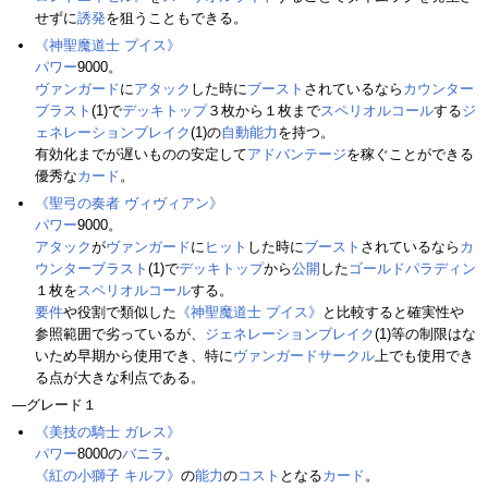
せずに
誘発
を狙うこともできる。
《神聖魔道士 プイス》
パワー
9000。
ヴァンガード
に
アタック
した時に
ブースト
されているなら
カウンター
ブラスト
(1)で
デッキトップ
３枚から１枚まで
スペリオルコール
する
ジ
ェネレーションブレイク
(1)の
自動能力
を持つ。
有効化までが遅いものの安定して
アドバンテージ
を稼ぐことができる
優秀な
カード
。
《聖弓の奏者 ヴィヴィアン》
パワー
9000。
アタック
が
ヴァンガード
に
ヒット
した時に
ブースト
されているなら
カ
ウンターブラスト
(1)で
デッキトップ
から
公開
した
ゴールドパラディン
１枚を
スペリオルコール
する。
要件
や役割で類似した
《神聖魔道士 プイス》
と比較すると確実性や
参照範囲で劣っているが、
ジェネレーションブレイク
(1)等の制限はな
いため早期から使用でき、特に
ヴァンガードサークル
上でも使用でき
る点が大きな利点である。
―グレード１
《美技の騎士 ガレス》
パワー
8000の
バニラ
。
《紅の小獅子 キルフ》
の
能力
の
コスト
となる
カード
。