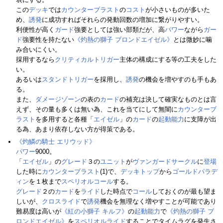
この
デッキ
では
カウンターブラスト
の
コスト
が小さいものが多いた
め、
誘発
に成功すればそれらの発動回数の増加に繋がりやすい。
利便性が高く
ガード
強要としては強い部類だが、高
パワー
ながら
ガー
ド
強要性を持たない
《灼熱の獅子 ブロンドエイゼル》
とは微妙に噛
み合いにくい。
採用するなら
クリティカルトリガー
主体の構成にする等の工夫をした
い。
あるいは
スタンドトリガー
を採用し、
誘発
の機会を増やすのも手もあ
る。
また、
ダメージゾーン
の表の
カード
の補充は決して確実なものとは言
えず、その量も多くは無い為、これを当てにして無闇に
カウンターブ
ラスト
を多用すると各種「
エイゼル
」の
カード
の
起動能力
に支障が出
る為、あまり依存しない方が得策である。
《灼鱗の騎士 エリウッド》
パワー
9000。
「
エイゼル
」の
グレード
３の
ユニット
が
ヴァンガードサークル
に
登場
した時に
カウンターブラスト
(1)で、
デッキトップ
から
ゴールドパラデ
ィン
を１枚まで
スペリオルコール
する。
グレード
２の
カード
を
ライド
した時点で
コール
しておくのが最も望ま
しいが、
クロスライド
で
誘発
機会を無理なく増やすことが可能であり
難易度は高いが
《紅の小獅子 キルフ》
の
起動能力
で
《灼熱の獅子 ブ
ロンドエイゼル》
を
スペリオルライド
することでタイムラグを発生さ