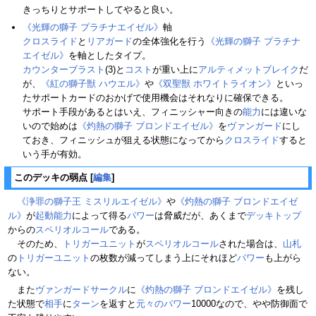
きっちりとサポートしてやると良い。
《光輝の獅子 プラチナエイゼル》
軸
クロスライド
と
リアガード
の全体強化を行う
《光輝の獅子 プラチナ
エイゼル》
を軸としたタイプ。
カウンターブラスト
(3)と
コスト
が重い上に
アルティメットブレイク
だ
が、
《紅の獅子獣 ハウエル》
や
《双聖獣 ホワイトライオン》
といっ
たサポートカードのおかげで使用機会はそれなりに確保できる。
サポート手段があるとはいえ、フィニッシャー向きの
能力
には違いな
いので始めは
《灼熱の獅子 ブロンドエイゼル》
を
ヴァンガード
にし
ておき、フィニッシュが狙える状態になってから
クロスライド
すると
いう手が有効。
このデッキの弱点
[
編集
]
《浄罪の獅子王 ミスリルエイゼル》
や
《灼熱の獅子 ブロンドエイゼ
ル》
が
起動能力
によって得る
パワー
は脅威だが、あくまで
デッキトップ
からの
スペリオルコール
である。
そのため、
トリガーユニット
が
スペリオルコール
された場合は、
山札
の
トリガーユニット
の枚数が減ってしまう上にそれほど
パワー
も上がら
ない。
また
ヴァンガードサークル
に
《灼熱の獅子 ブロンドエイゼル》
を残し
た状態で
相手
に
ターン
を返すと
元々のパワー
10000なので、やや防御面で