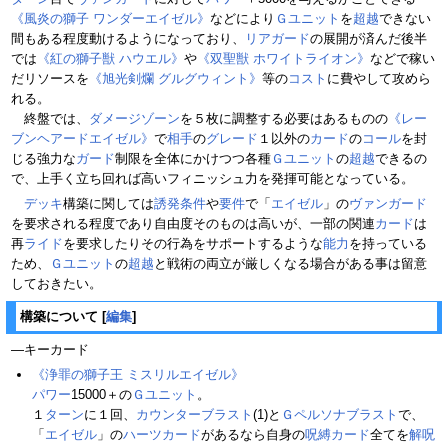
《風炎の獅子 ワンダーエイゼル》
などにより
Ｇユニット
を
超越
できない
間もある程度動けるようになっており、
リアガード
の展開が済んだ後半
では
《紅の獅子獣 ハウエル》
や
《双聖獣 ホワイトライオン》
などで稼い
だリソースを
《旭光剣爛 グルグウィント》
等の
コスト
に費やして攻めら
れる。
終盤では、
ダメージゾーン
を５枚に調整する必要はあるものの
《レー
ブンヘアードエイゼル》
で
相手
の
グレード
１以外の
カード
の
コール
を封
じる強力な
ガード
制限を全体にかけつつ各種
Ｇユニット
の
超越
できるの
で、上手く立ち回れば高いフィニッシュ力を発揮可能となっている。
デッキ
構築に関しては
誘発条件
や
要件
で「
エイゼル
」の
ヴァンガード
を要求される程度であり自由度そのものは高いが、一部の関連
カード
は
再
ライド
を要求したりその行為をサポートするような
能力
を持っている
ため、
Ｇユニット
の
超越
と戦術の両立が厳しくなる場合がある事は留意
しておきたい。
構築について
[
編集
]
―キーカード
《浄罪の獅子王 ミスリルエイゼル》
パワー
15000＋の
Ｇユニット
。
１
ターン
に１回、
カウンターブラスト
(1)と
Ｇペルソナブラスト
で、
「
エイゼル
」の
ハーツカード
があるなら自身の
呪縛カード
全てを
解呪