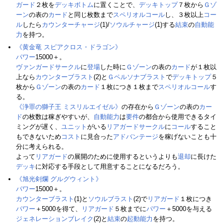
ガード
２枚を
デッキボトム
に置くことで、
デッキトップ
７枚から
Ｇゾ
ーン
の表の
カード
と同じ枚数まで
スペリオルコール
し、３枚以上
コー
ル
したら
カウンターチャージ
(1)/
ソウルチャージ
(1)する
結束
の
自動能
力
を持つ。
《黄金竜 スピアクロス・ドラゴン》
パワー
15000＋。
ヴァンガードサークル
に
登場
した時に
Ｇゾーン
の表の
カード
が１枚以
上なら
カウンターブラスト
(2)と
Ｇペルソナブラスト
で
デッキトップ
５
枚から
Ｇゾーン
の表の
カード
１枚につき１枚まで
スペリオルコール
す
る。
《浄罪の獅子王 ミスリルエイゼル》
の存在から
Ｇゾーン
の表の
カー
ド
の枚数は稼ぎやすいが、
自動能力
は
要件
の都合から使用できるタイ
ミングが遅く、
ユニット
がいる
リアガードサークル
に
コール
すること
もできないため
コスト
に見合った
アドバンテージ
を稼げないことも十
分に考えられる。
よって
リアガード
の展開のために使用するというよりも
退却
に長けた
デッキ
に対応する手段として用意することになるだろう。
《旭光剣爛 グルグウィント》
パワー
15000＋。
カウンターブラスト
(1)と
ソウルブラスト
(2)で
リアガード
１枚につき
パワー
＋5000を得て、
リアガード
５枚までに
パワー
＋5000を与える
ジェネレーションブレイク
(2)と
結束
の
起動能力
を持つ。