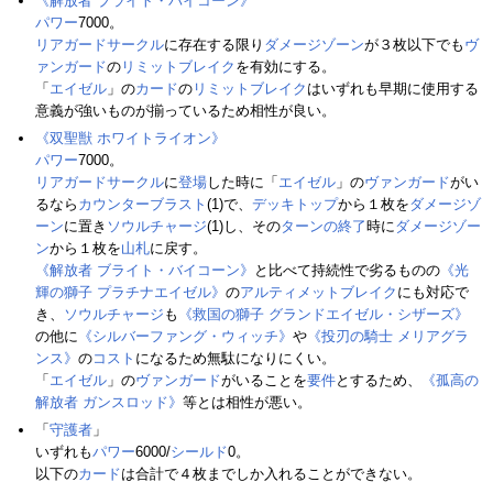
《解放者 ブライト・バイコーン》
パワー
7000。
リアガードサークル
に存在する限り
ダメージゾーン
が３枚以下でも
ヴ
ァンガード
の
リミットブレイク
を有効にする。
「
エイゼル
」の
カード
の
リミットブレイク
はいずれも早期に使用する
意義が強いものが揃っているため相性が良い。
《双聖獣 ホワイトライオン》
パワー
7000。
リアガードサークル
に
登場
した時に「
エイゼル
」の
ヴァンガード
がい
るなら
カウンターブラスト
(1)で、
デッキトップ
から１枚を
ダメージゾ
ーン
に置き
ソウルチャージ
(1)し、その
ターンの終了
時に
ダメージゾー
ン
から１枚を
山札
に戻す。
《解放者 ブライト・バイコーン》
と比べて持続性で劣るものの
《光
輝の獅子 プラチナエイゼル》
の
アルティメットブレイク
にも対応で
き、
ソウルチャージ
も
《救国の獅子 グランドエイゼル・シザーズ》
の他に
《シルバーファング・ウィッチ》
や
《投刃の騎士 メリアグラ
ンス》
の
コスト
になるため無駄になりにくい。
「
エイゼル
」の
ヴァンガード
がいることを
要件
とするため、
《孤高の
解放者 ガンスロッド》
等とは相性が悪い。
「
守護者
」
いずれも
パワー
6000/
シールド
0。
以下の
カード
は合計で４枚までしか入れることができない。