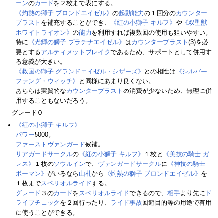
ーン
の
カード
を２枚まで表にする。
《灼熱の獅子 ブロンドエイゼル》
の
起動能力
の１回分の
カウンター
ブラスト
を補充することができ、
《紅の小獅子 キルフ》
や
《双聖獣
ホワイトライオン》
の
能力
を利用すれば複数回の使用も狙いやすい。
特に
《光輝の獅子 プラチナエイゼル》
は
カウンターブラスト
(3)を必
要とする
アルティメットブレイク
であるため、サポートとして併用す
る意義が大きい。
《救国の獅子 グランドエイゼル・シザーズ》
との相性は
《シルバー
ファング・ウィッチ》
と同様にあまり良くない。
あちらは実質的な
カウンターブラスト
の消費が少ないため、無理に併
用することもないだろう。
―グレード０
《紅の小獅子 キルフ》
パワー
5000。
ファーストヴァンガード
候補。
リアガードサークル
の
《紅の小獅子 キルフ》
１枚と
《美技の騎士 ガ
レス》
１枚の
ソウルイン
で、
ヴァンガードサークル
に
《神技の騎士
ボーマン》
がいるなら
山札
から
《灼熱の獅子 ブロンドエイゼル》
を
１枚まで
スペリオルライド
する。
グレード
３の
カード
を
スペリオルライド
できるので、
相手
より先に
ド
ライブチェック
を２回行ったり、
ライド事故
回避目的等の用途で有用
に使うことができる。