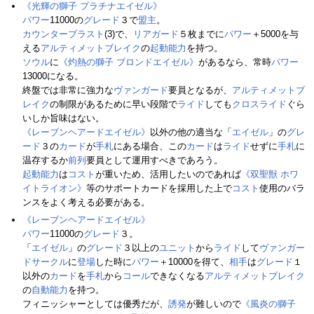
《光輝の獅子 プラチナエイゼル》
パワー
11000の
グレード
３で
盟主
。
カウンターブラスト
(3)で、
リアガード
５枚までに
パワー
＋5000を与
える
アルティメットブレイク
の
起動能力
を持つ。
ソウル
に
《灼熱の獅子 ブロンドエイゼル》
があるなら、常時
パワー
13000になる。
終盤では非常に強力な
ヴァンガード
要員となるが、
アルティメットブ
レイク
の制限があるために早い段階で
ライド
しても
クロスライド
ぐら
いしか旨味はない。
《レーブンヘアードエイゼル》
以外の他の適当な「
エイゼル
」の
グレ
ード
３の
カード
が
手札
にある場合、この
カード
は
ライド
せずに
手札
に
温存するか
前列
要員として運用すべきであろう。
起動能力
は
コスト
が重いため、活用したいのであれば
《双聖獣 ホワ
イトライオン》
等のサポートカードを採用した上で
コスト
使用のバラ
ンスをよく考える必要がある。
《レーブンヘアードエイゼル》
パワー
11000の
グレード
３。
「
エイゼル
」の
グレード
３以上の
ユニット
から
ライド
して
ヴァンガー
ドサークル
に
登場
した時に
パワー
＋10000を得て、
相手
は
グレード
１
以外の
カード
を
手札
から
コール
できなくなる
アルティメットブレイク
の
自動能力
を持つ。
フィニッシャーとしては優秀だが、
誘発
が難しいので
《風炎の獅子