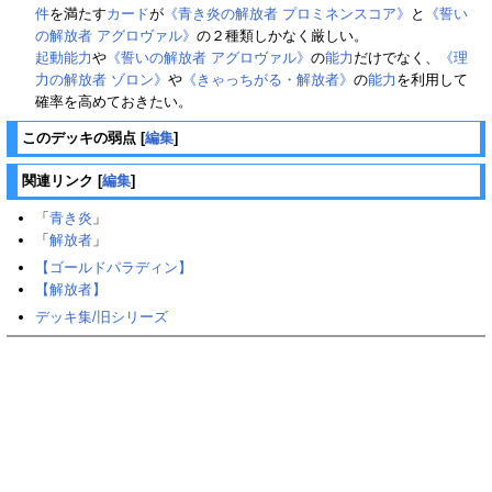
件
を満たす
カード
が
《青き炎の解放者 プロミネンスコア》
と
《誓い
の解放者 アグロヴァル》
の２種類しかなく厳しい。
起動能力
や
《誓いの解放者 アグロヴァル》
の
能力
だけでなく、
《理
力の解放者 ゾロン》
や
《きゃっちがる・解放者》
の
能力
を利用して
確率を高めておきたい。
このデッキの弱点
[
編集
]
関連リンク
[
編集
]
「
青き炎
」
「
解放者
」
【ゴールドパラディン】
【解放者】
デッキ集/旧シリーズ