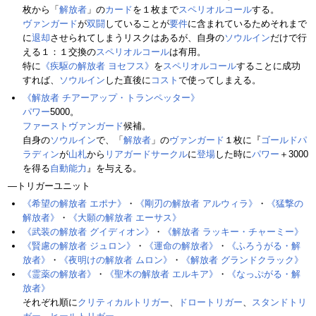
枚から「
解放者
」の
カード
を１枚まで
スペリオルコール
する。
ヴァンガード
が
双闘
していることが
要件
に含まれているためそれまで
に
退却
させられてしまうリスクはあるが、自身の
ソウルイン
だけで行
える１：１交換の
スペリオルコール
は有用。
特に
《疾駆の解放者 ヨセフス》
を
スペリオルコール
することに成功
すれば、
ソウルイン
した直後に
コスト
で使ってしまえる。
《解放者 チアーアップ・トランペッター》
パワー
5000。
ファーストヴァンガード
候補。
自身の
ソウルイン
で、「
解放者
」の
ヴァンガード
１枚に『
ゴールドパ
ラディン
が
山札
から
リアガードサークル
に
登場
した時に
パワー
＋3000
を得る
自動能力
』を与える。
―トリガーユニット
《希望の解放者 エポナ》
・
《剛刃の解放者 アルウィラ》
・
《猛撃の
解放者》
・
《大願の解放者 エーサス》
《武装の解放者 グイディオン》
・
《解放者 ラッキー・チャーミー》
《賢慮の解放者 ジュロン》
・
《運命の解放者》
・
《ふろうがる・解
放者》
・
《夜明けの解放者 ムロン》
・
《解放者 グランドクラック》
《霊薬の解放者》
・
《聖木の解放者 エルキア》
・
《なっぷがる・解
放者》
それぞれ順に
クリティカルトリガー
、
ドロートリガー
、
スタンドトリ