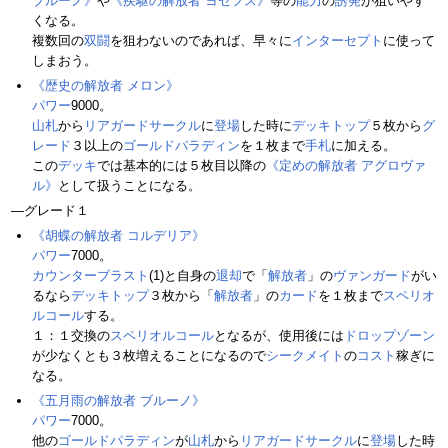
ブルーノ》
や
《疾駆の解放者 ヨセフス》
等の
能力
の
誘発
が狙いやす
くなる。
複数回の
双闘
を狙わないのであれば、早々に
インターセプト
に使って
しまおう。
《歴史の解放者 メロン》
パワー
9000。
山札
から
リアガードサークル
に
登場
した時に
デッキトップ
５枚から
グ
レード
３以上の
ゴールドパラディン
を１枚まで
手札
に加える。
この
デッキ
では基本的には５枚目以降の
《定めの解放者 アグロヴァ
ル》
として扱うことになる。
―グレード１
《胡蝶の解放者 コルデリア》
パワー
7000。
カウンターブラスト
(1)と自身の
退却
で「
解放者
」の
ヴァンガード
がい
るなら
デッキトップ
３枚から「
解放者
」の
カード
を１枚まで
スペリオ
ルコール
する。
１：１交換の
スペリオルコール
となるが、使用後には
ドロップゾーン
が少なくとも３枚増えることになるので
シークメイト
の
コスト
稼ぎに
なる。
《五月雨の解放者 ブルーノ》
パワー
7000。
他の
ゴールドパラディン
が
山札
から
リアガードサークル
に
登場
した時