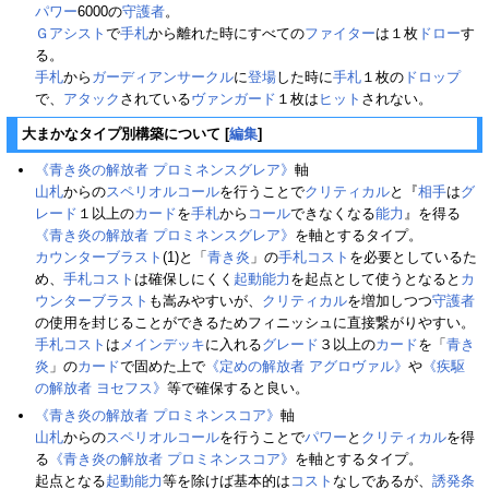
パワー
6000の
守護者
。
Ｇアシスト
で
手札
から離れた時にすべての
ファイター
は１枚
ドロー
す
る。
手札
から
ガーディアンサークル
に
登場
した時に
手札
１枚の
ドロップ
で、
アタック
されている
ヴァンガード
１枚は
ヒット
されない。
大まかなタイプ別構築について
[
編集
]
《青き炎の解放者 プロミネンスグレア》
軸
山札
からの
スペリオルコール
を行うことで
クリティカル
と『
相手
は
グ
レード
１以上の
カード
を
手札
から
コール
できなくなる
能力
』を得る
《青き炎の解放者 プロミネンスグレア》
を軸とするタイプ。
カウンターブラスト
(1)と「
青き炎
」の
手札
コスト
を必要としているた
め、
手札
コスト
は確保しにくく
起動能力
を起点として使うとなると
カ
ウンターブラスト
も嵩みやすいが、
クリティカル
を増加しつつ
守護者
の使用を封じることができるためフィニッシュに直接繋がりやすい。
手札
コスト
は
メインデッキ
に入れる
グレード
３以上の
カード
を「
青き
炎
」の
カード
で固めた上で
《定めの解放者 アグロヴァル》
や
《疾駆
の解放者 ヨセフス》
等で確保すると良い。
《青き炎の解放者 プロミネンスコア》
軸
山札
からの
スペリオルコール
を行うことで
パワー
と
クリティカル
を得
る
《青き炎の解放者 プロミネンスコア》
を軸とするタイプ。
起点となる
起動能力
等を除けば基本的は
コスト
なしであるが、
誘発条