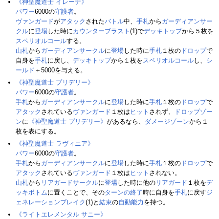
《神聖魔道士 イレーナ》
パワー
6000の
守護者
。
ヴァンガード
が
アタック
された
バトル
中、
手札
から
ガーディアンサー
クル
に
登場
した時に
カウンターブラスト
(1)で
デッキトップ
から５枚を
スペリオルコール
する。
山札
から
ガーディアンサークル
に
登場
した時に
手札
１枚の
ドロップ
で
自身を
手札
に戻し、
デッキトップ
から１枚を
スペリオルコール
し、
シ
ールド
＋5000を与える。
《神聖魔道士 プリデリー》
パワー
6000の
守護者
。
手札
から
ガーディアンサークル
に
登場
した時に
手札
１枚の
ドロップ
で
アタック
されている
ヴァンガード
１枚は
ヒット
されず、
ドロップゾー
ン
に
《神聖魔道士 プリデリー》
があるなら、
ダメージゾーン
から１
枚を表にする。
《神聖魔道士 ラヴィニア》
パワー
6000の
守護者
。
手札
から
ガーディアンサークル
に
登場
した時に
手札
１枚の
ドロップ
で
アタック
されている
ヴァンガード
１枚は
ヒット
されない。
山札
から
リアガードサークル
に
登場
した時に他の
リアガード
１枚を
デ
ッキボトム
に置くことで、その
ターンの終了
時に自身を
手札
に戻す
ジ
ェネレーションブレイク
(1)と
結束
の
自動能力
を持つ。
《ライトエレメンタル サニー》