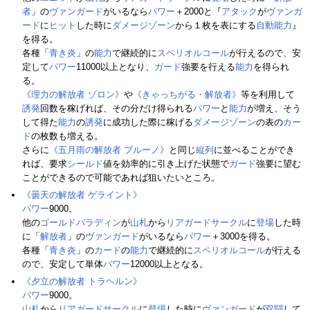
者
」の
ヴァンガード
がいるなら
パワー
＋2000と『
アタック
が
ヴァンガ
ード
に
ヒット
した時に
ダメージゾーン
から１枚を表にする
自動能力
』
を得る。
各種「
青き炎
」の
能力
で継続的に
スペリオルコール
が行えるので、安
定して
パワー
11000以上となり、
ガード
強要を行える
能力
を得られ
る。
《理力の解放者 ゾロン》
や
《きゃっちがる・解放者》
等を利用して
誘発
回数を稼げれば、その分だけ得られる
パワー
と
能力
が増え、そう
して得た
能力
の
誘発
に成功した際に稼げる
ダメージゾーン
の表の
カー
ド
の枚数も増える。
さらに
《五月雨の解放者 ブルーノ》
と同じ
縦列
に並べることができ
れば、要求
シールド
値を効率的に引き上げた状態で
ガード
強要に望む
ことができるので可能であれば狙いたいところ。
《曇天の解放者 ゲライント》
パワー
9000。
他の
ゴールドパラディン
が
山札
から
リアガードサークル
に
登場
した時
に「
解放者
」の
ヴァンガード
がいるなら
パワー
＋3000を得る。
各種「
青き炎
」の
カード
の
能力
で継続的に
スペリオルコール
が行える
ので、安定して単体
パワー
12000以上となる。
《夕立の解放者 トラヘルン》
パワー
9000。
山札
から
リアガードサークル
に
登場
した時に
ヴァンガード
が
双闘
して