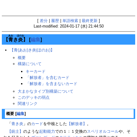
[
差分
|
履歴
|
単語検索
|
最終更新
]
Last-modified: 2024-01-17 (水) 21:44:50
あお
ほのお
【
青
き
炎
】
[
編集
]
【青(あお)き炎(ほのお)】
概要
構築について
キーカード
「解放者」を含むカード
「解放者」を含まないカード
大まかなタイプ別構築について
このデッキの弱点
関連リンク
概要
[
編集
]
「
青き炎
」の
カード
を中核とした
【解放者】
。
【銃士】
のような
起動能力
での１：１交換の
スペリオルコール
や、そ