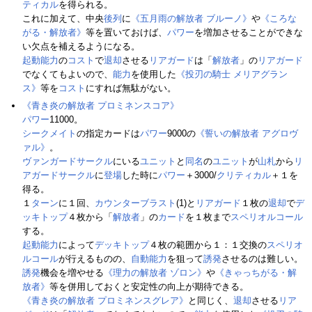
ティカル
を得られる。
これに加えて、中央
後列
に
《五月雨の解放者 ブルーノ》
や
《ころな
がる・解放者》
等を置いておけば、
パワー
を増加させることができな
い欠点を補えるようになる。
起動能力
の
コスト
で
退却
させる
リアガード
は「
解放者
」の
リアガード
でなくてもよいので、
能力
を使用した
《投刃の騎士 メリアグラン
ス》
等を
コスト
にすれば無駄がない。
《青き炎の解放者 プロミネンスコア》
パワー
11000。
シークメイト
の指定カードは
パワー
9000の
《誓いの解放者 アグロヴ
ァル》
。
ヴァンガードサークル
にいる
ユニット
と
同名
の
ユニット
が
山札
から
リ
アガードサークル
に
登場
した時に
パワー
＋3000/
クリティカル
＋１を
得る。
１
ターン
に１回、
カウンターブラスト
(1)と
リアガード
１枚の
退却
で
デ
ッキトップ
４枚から「
解放者
」の
カード
を１枚まで
スペリオルコール
する。
起動能力
によって
デッキトップ
４枚の範囲から１：１交換の
スペリオ
ルコール
が行えるものの、
自動能力
を狙って
誘発
させるのは難しい。
誘発
機会を増やせる
《理力の解放者 ゾロン》
や
《きゃっちがる・解
放者》
等を併用しておくと安定性の向上が期待できる。
《青き炎の解放者 プロミネンスグレア》
と同じく、
退却
させる
リア