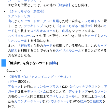
ガー
、
ヒールトリガー
。
主な立ち位置としては、その他の
【解放者】
とほぼ同様。
《きゃっちがる・解放者》
スタンドトリガー
。
山札
から
リアガードサークル
に
登場
した時に自身を
デッキボトム
に置
くことで、
デッキトップ
３枚から
《きゃっちがる・解放者》
以外の
カ
ード
を１枚まで
スペリオルコール
し、
山札
をシャッフルする。
スペリオルコール
のやり直しが行うことができ、狙った
カード
を
スペ
リオルコール
する補助になる。
また、「
解放者
」以外の
カード
を採用している場合には、この
カード
の
能力
を利用することでそれらを
スペリオルコール
することができる
のも利点となる。
「解放者」を含まないカード
[
編集
]
―Ｇユニット
《黄金竜 グロリアスレイニング・ドラゴン》
パワー
15000＋。
アタック
した時に
カウンターブラスト
(1)と
Ｇペルソナブラスト
と
リア
ガード
２枚を
デッキボトム
に置くことで、
デッキトップ
から
Ｇゾーン
の表の
カード
と同じ枚数まで
スペリオルコール
し、３枚以上
コール
し
たら
カウンターチャージ
(1)/
ソウルチャージ
(1)する
結束
の
自動能力
を
持つ。