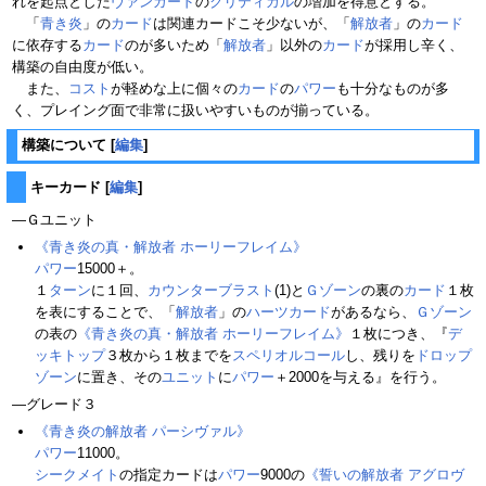
れを起点とした
ヴァンガード
の
クリティカル
の増加を得意とする。
「
青き炎
」の
カード
は関連カードこそ少ないが、「
解放者
」の
カード
に依存する
カード
のが多いため「
解放者
」以外の
カード
が採用し辛く、
構築の自由度が低い。
また、
コスト
が軽めな上に個々の
カード
の
パワー
も十分なものが多
く、プレイング面で非常に扱いやすいものが揃っている。
構築について
[
編集
]
キーカード
[
編集
]
―Ｇユニット
《青き炎の真・解放者 ホーリーフレイム》
パワー
15000＋。
１
ターン
に１回、
カウンターブラスト
(1)と
Ｇゾーン
の裏の
カード
１枚
を表にすることで、「
解放者
」の
ハーツカード
があるなら、
Ｇゾーン
の表の
《青き炎の真・解放者 ホーリーフレイム》
１枚につき、『
デ
ッキトップ
３枚から１枚までを
スペリオルコール
し、残りを
ドロップ
ゾーン
に置き、その
ユニット
に
パワー
＋2000を与える』を行う。
―グレード３
《青き炎の解放者 パーシヴァル》
パワー
11000。
シークメイト
の指定カードは
パワー
9000の
《誓いの解放者 アグロヴ