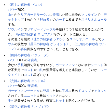
《理力の解放者 ゾロン》
パワー
7000。
山札
から
リアガードサークル
に
登場
した時に自身の
ソウルイン
で、
デ
ッキトップ
３枚から「
解放者
」の
カード
１枚までを
スペリオルコール
する。
ソウルイン
で
リアガードサークル
を空けつつ３枚まで見ることがで
き、
《疾駆の解放者 ヨセフス》
等のサポートに使える。
その他にも別の
《理力の解放者 ゾロン》
を
スペリオルコール
して
ソ
ウル
の枚数や
《曇天の解放者 ゲライント》
、
《五月雨の解放者 ブル
ーノ》
の
誘発
回数を増やすといったこともできる。
《剣陣の解放者 イグレーヌ》
パワー
6000の
守護者
。
少ない
手札
消費で守りやすいが、
ガーディアン
５枚の合計
シールド
値
が不安定で
コスト
や
山札
の消費等を考えると連発はしにくいが、
シー
クメイト
の
コスト
稼ぎになる。
《光陣の解放者 エルドル》
パワー
6000の
守護者
。
ガーディアンサークル
に
登場
した時に
手札
１枚の
ドロップ
で
アタック
されている
ユニット
１枚は
ヒット
されない。
手札
消費が２枚となるが、確実に
ヒット
を防ぐことができる。
《星空の解放者 ギネヴィア》