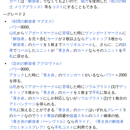
ガード
は「
解放者
」でなくてもよいので、
能力
を使用した
《投刃の騎
士 メリアグランス》
等を
コスト
にすることもできる。
―グレード２
《剣理の解放者 マグヌス》
パワー
9000。
山札
から
リアガードサークル
に
登場
した時に
ヴァンガードサークル
に
「
解放者
」を元々含む
カード
が２枚以上なら
デッキトップ
３枚から
「
解放者
」の
カード
を１枚まで
スペリオルコール
し、さらに、この
効
果
で
コール
した
ユニット
が「
青き炎
」の
カード
ならその
ユニット
を
手
札
に戻せる。
《定めの解放者 アグロヴァル》
パワー
9000。
アタック
した時に「
青き炎
」の
ヴァンガード
がいるなら
パワー
＋2000
を得る。
山札
から
リアガードサークル
に
登場
した時に
ソウルブラスト
(1)で
デッ
キトップ
５枚から「
青き炎
」の
カード
を１枚まで
手札
に加える。
「
青き炎
」の
カード
にしか対応しないが
ソウルブラスト
(1)で１枚分の
アドバンテージ
を得られる。
手札
に加えることができる「
青き炎
」の
カード
はいずれも
グレード
３
の
カード
なので
ライド事故
の回避や
超越スキル
の
コスト
確保の他、
《青き炎の解放者 パーシヴァル》
なら
再ライド
、
《青き炎の解放者
プロミネンスグレア》
なら
手札
コスト
に利用できる。