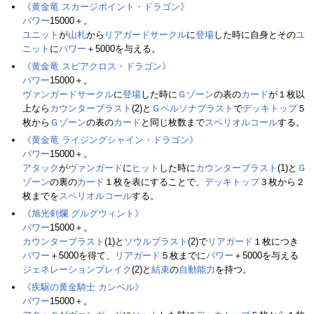
《黄金竜 スカージポイント・ドラゴン》
パワー
15000＋。
ユニット
が
山札
から
リアガードサークル
に
登場
した時に自身とその
ユ
ニット
に
パワー
＋5000を与える。
《黄金竜 スピアクロス・ドラゴン》
パワー
15000＋。
ヴァンガードサークル
に
登場
した時に
Ｇゾーン
の表の
カード
が１枚以
上なら
カウンターブラスト
(2)と
Ｇペルソナブラスト
で
デッキトップ
５
枚から
Ｇゾーン
の表の
カード
と同じ枚数まで
スペリオルコール
する。
《黄金竜 ライジングシャイン・ドラゴン》
パワー
15000＋。
アタック
が
ヴァンガード
に
ヒット
した時に
カウンターブラスト
(1)と
Ｇ
ゾーン
の裏の
カード
１枚を表にすることで、
デッキトップ
３枚から２
枚までを
スペリオルコール
する。
《旭光剣爛 グルグウィント》
パワー
15000＋。
カウンターブラスト
(1)と
ソウルブラスト
(2)で
リアガード
１枚につき
パワー
＋5000を得て、
リアガード
５枚までに
パワー
＋5000を与える
ジェネレーションブレイク
(2)と
結束
の
自動能力
を持つ。
《疾駆の黄金騎士 カンベル》
パワー
15000＋。