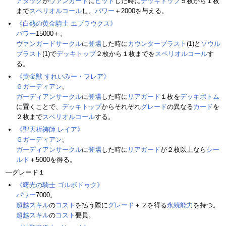
アタック
が
ヴァンガード
に
ヒット
した時に
デッキトップ
５枚から１枚
まで
スペリオルコール
し、
パワー
＋2000を与える。
《白熱の黄金騎士 エブラウクス》
パワー
15000＋。
ヴァンガードサークル
に
登場
した時に
カウンターブラスト
(1)と
ソウル
ブラスト
(1)で
デッキトップ
２枚から１枚までを
スペリオルコール
す
る。
《黄金獣 すれいみー・フレア》
Ｇガーディアン
。
ガーディアンサークル
に
登場
した時に
リアガード
１枚を
デッキボトム
に置くことで、
デッキトップ
からそれぞれ
グレード
の異なる
カード
を
２枚まで
スペリオルコール
する。
《聖天祈祷師 レイア》
Ｇガーディアン
。
ガーディアンサークル
に
登場
した時に
リアガード
が２枚以上なら
シー
ルド
＋5000を得る。
―グレード１
《曙光の騎士 ゴルボドゥク》
パワー
7000。
超越スキル
の
コスト
を払う際に
グレード
＋２を得る
永続能力
を持つ。
超越スキル
の
コスト
要員。