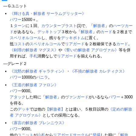
―Ｇユニット
《輝ける真・解放者 サーラムグリッター》
パワー
15000＋。
１
ターン
に１回、
カウンターブラスト
(1)で、「
解放者
」の
ハーツカー
ド
があるなら、
デッキトップ
３枚から「
解放者
」の
カード
を２枚まで
スペリオルコール
し、残りを
デッキボトム
に置く。
抵
コスト
の
スペリオルコール
で
リアガード
を２枚確保できる
カード
。
《剣理の解放者 マグヌス》
や
《誓いの解放者 アグロヴァル》
等を併
用すれば、
手札
消費なしで
リアガード
を揃えられる。
―グレード２
《沈黙の解放者 ギャラティン》
・
《不撓の解放者 カレティクス》
パワー
10000の
バニラ
。
《王道の解放者 ファロン》
パワー
9000。
アタック
した時に「
解放者
」の
ヴァンガード
がいるなら
パワー
＋3000
を得る。
この
デッキ
では他の
【解放者】
とは違い、５枚目以降の
《定めの解放
者 アグロヴァル》
としての採用になる。
《寡言の解放者 ブレンニウス》
パワー
9000。
他の
ユニット
が
山札
から
リアガードサークル
に
登場
した時に「
解放