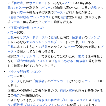
に「
解放者
」の
ヴァンガード
がいるなら
パワー
＋3000を得る。
元々のパワー
が及第点、
パワー
の増加量も高いため、１回の
誘発
でも
十分な
パワー
を得られその状態で
ブースト
が行えるのが利点。
《寡言の解放者 ブレンニウス》
と同じ
縦列
に並べれば、効率良く要
求
シールド
値を高めた上で
ガード
強要を行える。
《疾駆の解放者 ヨセフス》
パワー
7000。
山札
から
リアガードサークル
に
登場
した時に「
解放者
」の
ヴァンガー
ド
がいるなら
エスペシャルソウルブラスト
(1)で１枚
ドロー
する。
手札
に来てしまうなどで
誘発
出来なくとも
パワー
7000なので単なる
ブ
ースト
要員としても十分に使える。
確実に
スペリオルコール
できるわけではないため、
能力
は使用を狙う
なら
《理力の解放者 ゾロン》
や
《きゃっちがる・解放者》
等も併用
して確率を上げておきたいところ。
《小さな解放者 マロン》
パワー
7000。
アタック
した時に「
解放者
」の
ヴァンガード
がいるなら
パワー
＋3000
を得る。
展開にやや運任せな部分があるので、
前列
と
後列
の両方を兼任できる
この
能力
の有用性は高め。
不要になってきたら
《青き炎の解放者 プロミネンスコア》
や
《青き
炎の解放者 プロミネンスグレア》
の
コスト
に使用してしまおう。