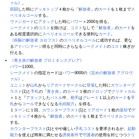
ァル》
。
双闘
した時に
デッキトップ
４枚から「
解放者
」の
カード
を１枚まで
ス
ペリオルコール
する。
ヴァンガード
に
アタック
した時に
パワー
＋2000を得る。
シークメイト
の
コスト
を除けば、
コスト
なしで「
解放者
」の
カード
を
ある程度選択的に
スペリオルコール
できる便利な
カード
。
《疾駆の解放者 ヨセフス》
の
スペリオルコール
に成功すれば、更な
る
アドバンテージ
得ると同時にさらなる
シークメイト
の
コスト
稼ぎが
行える。
《青き炎の解放者 プロミネンスグレア》
パワー
11000。
シークメイト
の指定カードは
パワー
9000の
《定めの解放者 アグロヴ
ァル》
。
ユニット
が
山札
から
リアガードサークル
に
登場
した時に
カウンターブ
ラスト
(1)と
手札
の「
青き炎
」の
カード
１枚の
ドロップ
で
クリティカル
＋１と『
アタック
した
バトル
中、
相手
は
グレード
１以上の
カード
を
手
札
から
コール
できなくなる
永続能力
』を得る。
１
ターン
に１回、
カウンターブラスト
(1)と
リアガード
１枚の
退却
で
デ
ッキトップ
４枚から「
解放者
」の
カード
を１枚まで
スペリオルコール
する。
カウンターブラスト
(1)とやや厳しい
手札
コスト
を要求されるが、
起動
能力
を使えば簡単に満たせる
誘発条件
で
守護者
の使用を封じつつ
クリ