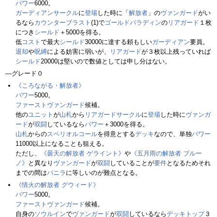
パワー
6000。
ガーディアンサークル
に
登場
した時に「
解放者
」の
ヴァンガード
がい
るなら
カウンターブラスト
(1)で
ゴールドパラディン
の
リアガード
１枚
につき
シールド
＋5000を得る。
低
コスト
で最大
シールド
30000に達する頼もしい
ガーディアン
要員。
退却
や
呪縛
による妨害に弱いが、
リアガード
が３枚以上残っていれば
シールド
20000は堅いので数値としては申し分はない。
―グレード０
《ころながる・解放者》
パワー
5000。
ファーストヴァンガード
候補。
他の
ユニット
が
山札
から
リアガードサークル
に
登場
した時に
ヴァンガ
ード
が
双闘
しているなら
パワー
＋3000を得る。
山札
からの
スペリオルコール
を得意とする
デッキ
なので、単独
パワー
11000以上になることも狙える。
ただし、
《曇天の解放者 ゲライント》
や
《五月雨の解放者 ブルー
ノ》
と異なり
ヴァンガード
が
双闘
していることが
要件
となるためそれ
までの間は
バニラ
に等しいのが難点となる。
《情火の解放者 グウィード》
パワー
5000。
ファーストヴァンガード
候補。
自身の
ソウルイン
で
ヴァンガード
が
双闘
しているなら
デッキトップ
３