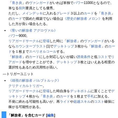
「
青き炎
」の
ヴァンガード
がいれば単独で
パワー
11000となるので、
単なる
前列
要員としても優秀。
ただし、
メインデッキ
に入れる
グレード
３以上の
カード
を「
青き炎
」
の
カード
で固めた構築でない場合は
《歴史の解放者 メロン》
を利用
した方が良い場合もたる。
《誓いの解放者 アグロヴァル》
パワー
9000。
リアガードサークル
に
登場
した時に「
解放者
」の
ヴァンガード
がいる
なら
カウンターブラスト
(1)で
デッキトップ
３枚から「
解放者
」の
カー
ド
を１枚まで
スペリオルコール
する。
「
解放者
」の
カード
にしか対応しないが緩い
誘発条件
と低
コスト
で
リ
アガード
を増やすことができ、
デッキトップ
３枚とはいえある程度の
選択性もあるため汎用性が高い。
―トリガーユニット
《雄視の解放者 バルブトルック》
クリティカルトリガー
。
リアガードサークル
に
登場
した時自身を
デッキボトム
に置くことで
デ
ッキトップ
４枚から「
青き炎
」の
カード
を１枚まで
手札
に加える。
不発に終わる可能性も高いが、再
ライド
や
超越スキル
の
コスト
確保に
稼がる可能性がある。
「解放者」を含むカード
[
編集
]