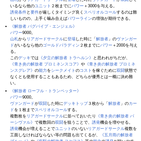
いるなら他の
ユニット
２枚までに
パワー
＋3000を与える。
誘発条件
と
要件
が厳しくタイミング良く
スペリオルコール
するのは難
しいものの、上手く噛み合えば
パワー
ライン
の増強が期待できる。
《解放者 バグパイプ・エンジェル》
パワー
9000。
山札
から
リアガードサークル
に
登場
した時に「
解放者
」の
ヴァンガー
ド
がいるなら他の
ゴールドパラディン
２枚までに
パワー
＋2000を与え
る。
この
デッキ
では
《夕立の解放者 トラヘルン》
と思われがちだが、
《青き炎の解放者 プロミネンスコア》
や
《青き炎の解放者 プロミネ
ンスグレア》
の
能力
を
シークメイト
の
コスト
を稼ぐために
双闘
状態で
なくとも使用することもあるため、どちらが優秀とは一概に決め難
い。
《解放者 ローフル・トランペッター》
パワー
9000。
ヴァンガード
が
双闘
した時に
デッキトップ
３枚から「
解放者
」の
カー
ド
を１枚まで
スペリオルコール
する。
複数枚を
リアガードサークル
に並べておいたり
《青き炎の解放者 パ
ーシヴァル》
で複数回の
双闘
を狙うことで、
誘発
機会を増やせる。
誘発
機会が増えることで
ユニット
のいない
リアガードサークル
複数を
工面しなければならない等の問題も出てくるが、
《五月雨の解放者