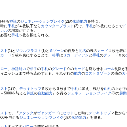
を得る
神託
の
ジェネレーションブレイク
(2)の
永続能力
を持つ。
た時に
手札
が４枚以下なら
カウンターブラスト
(2)で、
手札
が５枚になるまで
ド
ィカル
の増加が行える。
に必要な
手札
５枚を揃えられる。
ラスト
(1)と
ソウルブラスト
(1)と
Ｇゾーン
の自身と
同名
の裏の
カード
１枚を表に
の
カード
１枚を表にすることで、
相手
は
Ｇガーディアン
と
手札
の
グレード
０の
ドロー
、
神託
能力
で
相手
の
手札
の
グレード
０の
カード
を腐らせる
コール
制限が
フィニッシュまで持ち込めずとも、それぞれの
能力
の
コスト
Ｇゾーン
の表の
カ
ラスト
(1)で、
デッキトップ
５枚から３枚まで
手札
に加え、残りを
山札
の上か下
ー
＋5000を与える
神託
の
自動能力
』を得る
ジェネレーションブレイク
(8)の
起動
ラスト
で、『
アタック
が
ヴァンガード
に
ヒット
した時に
デッキトップ
２枚から
000を与える
ジェネレーションブレイク
(3)の
永続能力
』を得る。
ニット
すべての
パワー
の増加が行える。