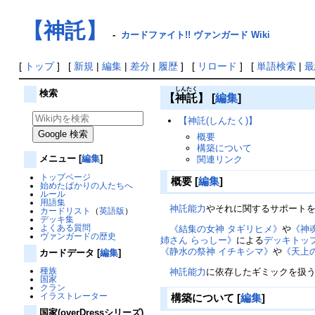
【神託】
-
カードファイト!! ヴァンガード Wiki
[
トップ
] [
新規
|
編集
|
差分
|
履歴
] [
リロード
] [
単語検索
|
最
しんたく
検索
【
神託
】
[
編集
]
【神託(しんたく)】
概要
構築について
メニュー
[
編集
]
関連リンク
トップページ
概要
[
編集
]
始めたばかりの人たちへ
ルール
用語集
神託
能力
やそれに関するサポート
カードリスト
（
英語版
）
デッキ集
よくある質問
《結集の女神 タギリヒメ》
や
《神
ヴァンガードの歴史
姉さん らっしー》
による
デッキトッ
《静水の祭神 イチキシマ》
や
《天上
カードデータ
[
編集
]
種族
神託
能力
に依存したギミックを扱
国家
クラン
イラストレーター
構築について
[
編集
]
国家(overDressシリーズ)