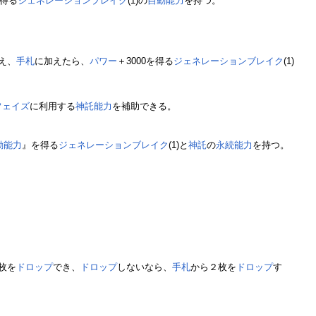
を得る
ジェネレーションブレイク
(1)の
自動能力
を持つ。
え、
手札
に加えたら、
パワー
＋3000を得る
ジェネレーションブレイク
(1)
フェイズ
に利用する
神託
能力
を補助できる。
動能力
』を得る
ジェネレーションブレイク
(1)と
神託
の
永続能力
を持つ。
枚を
ドロップ
でき、
ドロップ
しないなら、
手札
から２枚を
ドロップ
す