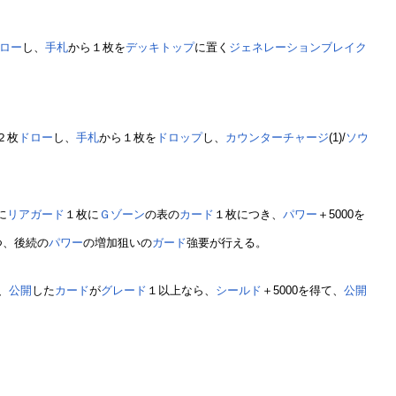
ロー
し、
手札
から１枚を
デッキトップ
に置く
ジェネレーションブレイク
２枚
ドロー
し、
手札
から１枚を
ドロップ
し、
カウンターチャージ
(1)/
ソウ
に
リアガード
１枚に
Ｇゾーン
の表の
カード
１枚につき、
パワー
＋5000を
つ、後続の
パワー
の増加狙いの
ガード
強要が行える。
、
公開
した
カード
が
グレード
１以上なら、
シールド
＋5000を得て、
公開