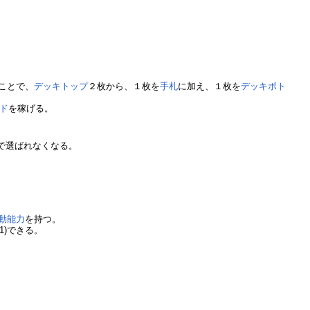
ことで、
デッキトップ
２枚から、１枚を
手札
に加え、１枚を
デッキボト
ド
を稼げる。
で選ばれなくなる。
動能力
を持つ。
(1)できる。