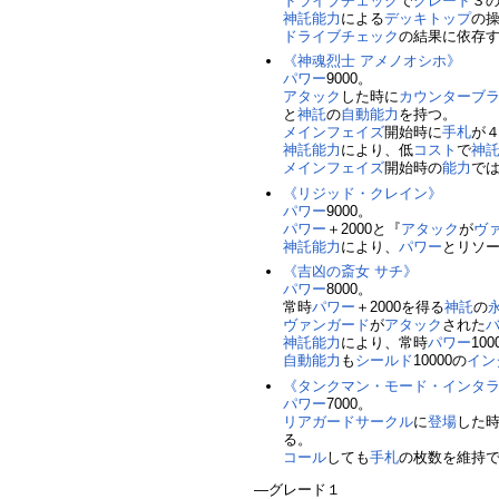
ドライブチェック
で
グレード
３
神託
能力
による
デッキトップ
の
ドライブチェック
の結果に依存
《神魂烈士 アメノオシホ》
パワー
9000。
アタック
した時に
カウンターブ
と
神託
の
自動能力
を持つ。
メインフェイズ
開始時に
手札
が
神託
能力
により、低
コスト
で
神
メインフェイズ
開始時の
能力
で
《リジッド・クレイン》
パワー
9000。
パワー
＋2000と『
アタック
が
ヴ
神託
能力
により、
パワー
とリソ
《吉凶の斎女 サチ》
パワー
8000。
常時
パワー
＋2000を得る
神託
の
ヴァンガード
が
アタック
された
神託
能力
により、常時
パワー
100
自動能力
も
シールド
10000の
イン
《タンクマン・モード・インタ
パワー
7000。
リアガードサークル
に
登場
した
る。
コール
しても
手札
の枚数を維持
―グレード１