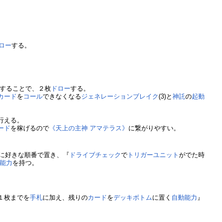
ロー
する。
することで、２枚
ドロー
する。
カード
を
コール
できなくなる
ジェネレーションブレイク
(3)と
神託
の
起動
行える。
ード
を稼げるので
《天上の主神 アマテラス》
に繋がりやすい。
に好きな順番で置き、『
ドライブチェック
で
トリガーユニット
がでた時
能力
を持つ。
１枚までを
手札
に加え、残りの
カード
を
デッキボトム
に置く
自動能力
』