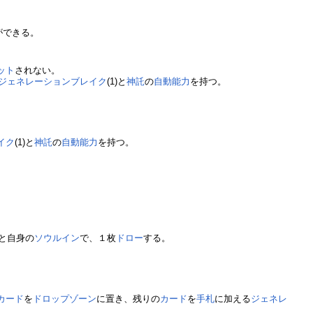
とができる。
ット
されない。
ジェネレーションブレイク
(1)と
神託
の
自動能力
を持つ。
イク
(1)と
神託
の
自動能力
を持つ。
1)と自身の
ソウルイン
で、１枚
ドロー
する。
カード
を
ドロップゾーン
に置き、残りの
カード
を
手札
に加える
ジェネレ