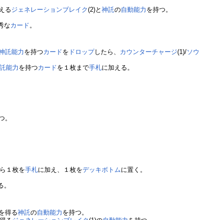
える
ジェネレーションブレイク
(2)と
神託
の
自動能力
を持つ。
秀な
カード
。
神託
能力
を持つ
カード
を
ドロップ
したら、
カウンターチャージ
(1)/
ソウ
託
能力
を持つ
カード
を１枚まで
手札
に加える。
つ。
ら１枚を
手札
に加え、１枚を
デッキボトム
に置く。
る。
0を得る
神託
の
自動能力
を持つ。