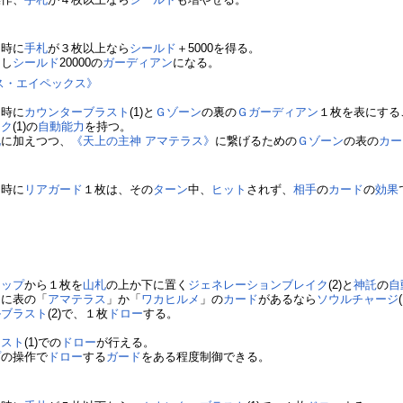
た時に
手札
が３枚以上なら
シールド
＋5000を得る。
なし
シールド
20000の
ガーディアン
になる。
ス・エイペックス》
た時に
カウンターブラスト
(1)と
Ｇゾーン
の裏の
Ｇガーディアン
１枚を表にする
イク
(1)の
自動能力
を持つ。
札
に加えつつ、
《天上の主神 アマテラス》
に繋げるための
Ｇゾーン
の表の
カー
》
た時に
リアガード
１枚は、その
ターン
中、
ヒット
されず、
相手
の
カード
の
効果
。
トップ
から１枚を
山札
の上か下に置く
ジェネレーションブレイク
(2)と
神託
の
自
ン
に表の「
アマテラス
」か「
ワカヒルメ
」の
カード
があるなら
ソウルチャージ
ルブラスト
(2)で、１枚
ドロー
する。
ラスト
(1)での
ドロー
が行える。
プ
の操作で
ドロー
する
ガード
をある程度制御できる。