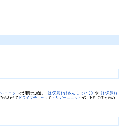
マルユニット
の消費の加速、
《お天気お姉さん しぇいく》
や
《お天気お
み合わせて
ドライブチェック
で
トリガーユニット
が出る期待値を高め、