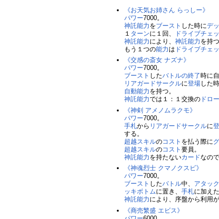
《お天気お姉さん らっしー》
パワー
7000。
神託
能力
を
ブースト
した時に
デ
１
ターン
に１回、
ドライブチェ
神託
能力
により、
神託
能力
を持
もう１つの
能力
は
ドライブチェ
《交感の斎女 ナズナ》
パワー
7000。
ブースト
した
バトルの終了
時に
リアガードサークル
に
登場
した
自動能力
を持つ。
神託
能力
では１：１交換の
ドロ
《神剣 アメノムラクモ》
パワー
7000。
手札
から
リアガードサークル
に
する。
超越スキル
の
コスト
を払う際に
超越スキル
の
コスト
要員。
神託
能力
を持たない
カード
なの
《神魂烈士 クマノクスビ》
パワー
7000。
ブースト
した
バトル
中、
アタッ
ッキボトム
に置き、
手札
に加え
神託
能力
により、序盤から利用
《商売繁盛 エビス》
パワー
6000。