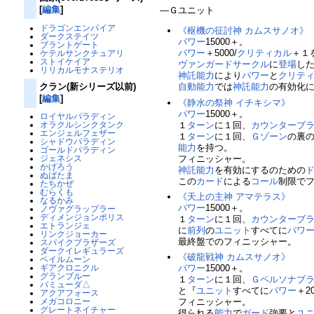
[
編集
]
―Ｇユニット
ドラゴンエンパイア
《枢機の征討神 カムスサノオ》
ダークステイツ
パワー
15000＋。
ブラントゲート
パワー
＋5000/
クリティカル
＋１
ケテルサンクチュアリ
ストイケイア
ヴァンガードサークル
に
登場
し
リリカルモナステリオ
神託
能力
により
パワー
と
クリテ
クラン(新シリーズ以前)
自動能力
では
神託
能力
の有効化
[
編集
]
《静水の祭神 イチキシマ》
パワー
15000＋。
ロイヤルパラディン
１
ターン
に１回、
カウンターブ
オラクルシンクタンク
エンジェルフェザー
１
ターン
に１回、
Ｇゾーン
の裏
シャドウパラディン
能力
を持つ。
ゴールドパラディン
フィニッシャー。
ジェネシス
かげろう
神託
能力
を有効にするのための
ぬばたま
この
カード
による
コール
制限で
たちかぜ
むらくも
《天上の主神 アマテラス》
なるかみ
パワー
15000＋。
ノヴァグラップラー
ディメンジョンポリス
１
ターン
に１回、
カウンターブ
エトランジェ
に
前列
の
ユニット
すべてに
パワ
リンクジョーカー
最終盤でのフィニッシャー。
スパイクブラザーズ
ダークイレギュラーズ
《破龍戦神 カムスサノオ》
ペイルムーン
ギアクロニクル
パワー
15000＋。
グランブルー
１
ターン
に１回、
Ｇペルソナブ
バミューダ△
と『
ユニット
すべてに
パワー
＋2
アクアフォース
メガコロニー
フィニッシャー。
グレートネイチャー
得られる
能力
で
ガード
強要と
ユ