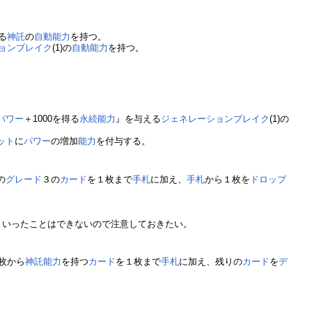
得る
神託
の
自動能力
を持つ。
ョンブレイク
(1)の
自動能力
を持つ。
。
パワー
＋1000を得る
永続能力
』を与える
ジェネレーションブレイク
(1)の
ット
に
パワー
の増加
能力
を付与する。
の
グレード
３の
カード
を１枚まで
手札
に加え、
手札
から１枚を
ドロップ
といったことはできないので注意しておきたい。
枚から
神託
能力
を持つ
カード
を１枚まで
手札
に加え、残りの
カード
を
デ