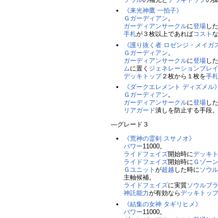
《来光神鷹 一拍子》
Ｇガーディアン
。
ガーディアンサークル
に
登場
し
手札
が３枚以上であれば
コスト
《護り抜く者 ロゼンジ・メイガ
Ｇガーディアン
。
ガーディアンサークル
に
登場
し
ム
に置く
ジェネレーションブレ
デッキトップ
２枚から１枚を
手
《ダークエレメント ディズメル
Ｇガーディアン
。
ガーディアンサークル
に
登場
し
リアガード
潰しを防止する手段
―グレード３
《荒神の霊剣 スサノオ》
パワー
11000。
ライドフェイズ
開始時に
デッキ
ライドフェイズ
開始時に
Ｇゾー
Ｇユニット
が
超越
した時に
ソウ
主軸候補。
ライドフェイズ
に実質
ソウルブ
神託
能力
が有効なら
デッキトッ
《結集の女神 タギリヒメ》
パワー
11000。