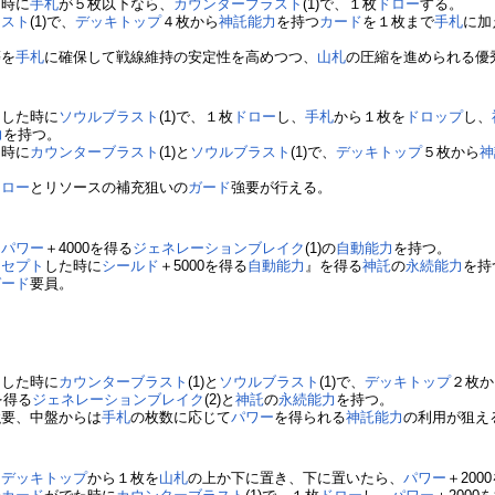
た時に
手札
が５枚以下なら、
カウンターブラスト
(1)で、１枚
ドロー
する。
ラスト
(1)で、
デッキトップ
４枚から
神託
能力
を持つ
カード
を１枚まで
手札
に加
等を
手札
に確保して戦線維持の安定性を高めつつ、
山札
の圧縮を進められる優
ト
した時に
ソウルブラスト
(1)で、１枚
ドロー
し、
手札
から１枚を
ドロップ
し、
力
を持つ。
た時に
カウンターブラスト
(1)と
ソウルブラスト
(1)で、
デッキトップ
５枚から
神
ドロー
とリソースの補充狙いの
ガード
強要が行える。
に
パワー
＋4000を得る
ジェネレーションブレイク
(1)の
自動能力
を持つ。
ーセプト
した時に
シールド
＋5000を得る
自動能力
』を得る
神託
の
永続能力
を持
ガード
要員。
ト
した時に
カウンターブラスト
(1)と
ソウルブラスト
(1)で、
デッキトップ
２枚か
を得る
ジェネレーションブレイク
(2)と
神託
の
永続能力
を持つ。
強要、中盤からは
手札
の枚数に応じて
パワー
を得られる
神託
能力
の利用が狙え
に
デッキトップ
から１枚を
山札
の上か下に置き、下に置いたら、
パワー
＋200