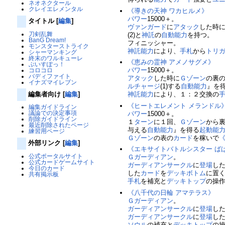
ネオネクタール
クレイエレメンタル
《導きの天神 ワカヒルメ》
パワー
15000＋。
タイトル
[
編集
]
ヴァンガード
に
アタック
した時
刀剣乱舞
(2)と
神託
の
自動能力
を持つ。
BanG Dream!
フィニッシャー。
モンスターストライク
神託
能力
により、
手札
から
トリ
シャーマンキング
終末のワルキューレ
《恵みの霊神 アメノサグメ》
ぶいすぽっ！
パワー
15000＋。
コロコロ
バディファイト
アタック
した時に
Ｇゾーン
の裏
イナズマイレブン
ルチャージ
(1)する
自動能力
』を
編集者向け
[
編集
]
神託
能力
により、１：２交換の
《ヒートエレメント メランドル
編集ガイドライン
議論での決定事項
パワー
15000＋。
削除ガイドライン
１
ターン
に１回、
Ｇゾーン
から
最近削除されたページ
与える
自動能力
』を得る
起動能
練習用ページ
Ｇゾーン
の表の
カード
を稼いで
外部リンク
[
編集
]
《エキサイトバトルシスター ば
公式ポータルサイト
Ｇガーディアン
。
公式カードゲームサイト
ガーディアンサークル
に
登場
し
今日のカード
した
カード
を
デッキボトム
に置
共有掲示板
手札
を補充と
デッキトップ
の操
《八千代の日輪 アマテラス》
Ｇガーディアン
。
ガーディアンサークル
に
登場
し
ガーディアンサークル
に
登場
し
ソウル
の補充と
デッキトップ
の