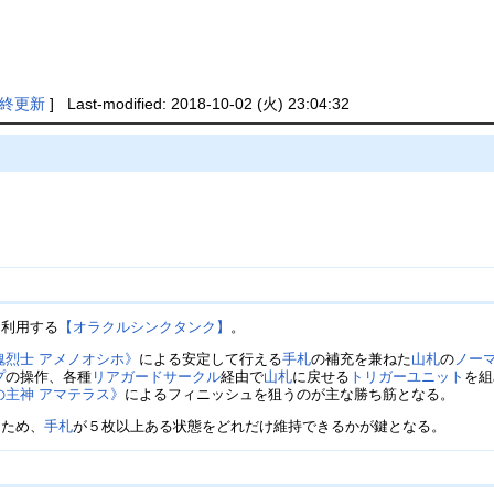
終更新
] Last-modified: 2018-10-02 (火) 23:04:32
を利用する
【オラクルシンクタンク】
。
魂烈士 アメノオシホ》
による安定して行える
手札
の補充を兼ねた
山札
の
ノー
プ
の操作、各種
リアガードサークル
経由で
山札
に戻せる
トリガーユニット
を組
の主神 アマテラス》
によるフィニッシュを狙うのが主な勝ち筋となる。
うため、
手札
が５枚以上ある状態をどれだけ維持できるかが鍵となる。