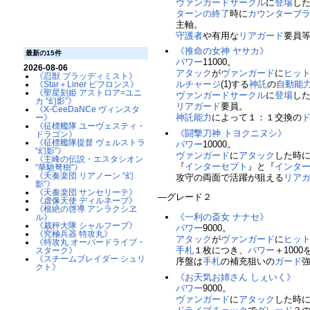
ヴァンガードサークル
に
登場
し
ターンの終了
時に
カウンターブ
主軸。
守護者
や有用な
リアガード
要員
《推命の女神 ヤサカ》
最新の15件
パワー
11000。
2026-08-06
アタック
が
ヴァンガード
に
ヒッ
《忍獣 ブラッディミスト》
ルチャージ
(1)する
神託
の
自動能
《Star＋Liner ビフロンス》
《聖星刻姫 アストロア=ユニ
ヴァンガードサークル
に
登場
し
カ “幻影”》
リアガード
要員。
《X-CeeDaNCe ヴィンスタ
神託
能力
によって１：１交換の
ー》
《征標艦隊 ユーヴェスティ・
《闘撃刀神 トヨクニヌシ》
ドラゴン》
《征標艦隊提督 ヴェルストラ
パワー
10000。
“幻影”》
ヴァンガード
に
アタック
した時
《主峰の伝説・エスタシオン
『
インターセプト
』と『
インタ
“華馳弩樹”》
《天奏楽団 リアノーン “幻
攻守の両面で活躍が狙える
リア
影”》
《天奏楽団 サンセリーテ》
―グレード２
《虚像天使 ディルネーブ》
《根絶の啓導 アンラクシヱ
《一利の斎女 ナナセ》
ル》
《裁秤大隊 シャルフーブ》
パワー
9000。
《究極兵器 特攻丸》
アタック
が
ヴァンガード
に
ヒッ
《特攻丸 オーバードライブ・
手札
１枚につき、
パワー
＋1000
スターク》
《スチームブレイダー シュリ
序盤は
手札
の補充狙いの
ガード
クト》
《お天気お姉さん しぇいく》
パワー
9000。
ヴァンガード
に
アタック
した時