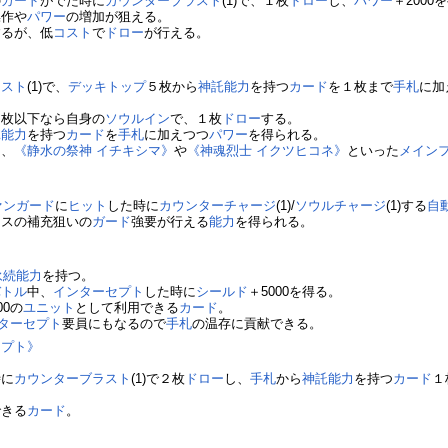
の
カード
がでた時に
カウンターブラスト
(1)で、１枚
ドロー
し、
パワー
＋2000
操作や
パワー
の増加が狙える。
するが、低
コスト
で
ドロー
が行える。
ラスト
(1)で、
デッキトップ
５枚から
神託
能力
を持つ
カード
を１枚まで
手札
に加
４枚以下なら自身の
ソウルイン
で、１枚
ドロー
する。
託
能力
を持つ
カード
を
手札
に加えつつ
パワー
を得られる。
は、
《静水の祭神 イチキシマ》
や
《神魂烈士 イクツヒコネ》
といった
メイン
ァンガード
に
ヒット
した時に
カウンターチャージ
(1)/
ソウルチャージ
(1)する
自
ースの補充狙いの
ガード
強要が行える
能力
を得られる。
永続能力
を持つ。
バトル
中、
インターセプト
した時に
シールド
＋5000を得る。
00の
ユニット
として利用できる
カード
。
ターセプト
要員にもなるので
手札
の温存に貢献できる。
ラプト》
時に
カウンターブラスト
(1)で２枚
ドロー
し、
手札
から
神託
能力
を持つ
カード
１
できる
カード
。