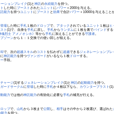
レーションブレイク
(1)と
神託
の
永続能力
を持つ。
スト
した時に
ブースト
された
ユニット
に
パワー
＋2000を与える。
神託
能力
を持つ
ユニット
に
ブースト
と
効果
で合計
パワー
＋10000を与えるこ
に
登場
した時に
手札
１枚の
ドロップ
で、
アタック
されている
ユニット
１枚は
ヒ
ラスト
(1)で、自身を
手札
に戻し、
手札
から
ランダム
に１枚を裏で
バインド
する
神魂烈士 アメノオシホ》
等から
手札
に加えることができる
守護者
。
ップゾーン
から１：１交換での使い回しが狙える。
》
退却
で、次の
超越スキル
の
コスト
を払わずに
超越
できる
ジェネレーションブレ
時に
神託
能力
を持つ
ヴァンガード
がいるなら１枚
ドロー
する。
ロー
手段。
ーチャージ
(1)する
ジェネレーションブレイク
(1)と
神託
の
起動能力
を持つ。
ンガードサークル
に
登場
した時に
手札
か４枚以下なら、
カウンターブラスト
(
自動能力
では他の
神託
能力
の有効化に必要な
手札
の補充が行える。
ドロップ
で、
山札
から３枚まで
公開
し、
相手
はその中から２枚選び、選ばれた
動能力
を持つ。