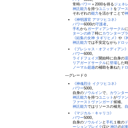
常時
パワー
＋2000を得る
ジェネ
神託
能力
を持つ
ユニット
を
ブー
それぞれの
能力
を活かすことで
《神明護官 アマツヒコネ》
パワー
6000の
守護者
。
手札
から
ガーディアンサークル
ターンの終了
時に
カウンターブ
《結集の女神 タギリヒメ》
や
《
神託
能力
では不安定ながら
ドロ
《プレシャス・オフィディアン
パワー
6000。
ライドフェイズ
開始時に自身の
リアガードサークル
に
登場
した
ノーマル超越
の補助を兼ねた
ド
―グレード０
《神魂烈士 イクツヒコネ》
パワー
5000。
自身の
ソウルイン
で、
カウンタ
神託
能力
を持つ
ユニット
が
ヴァ
ファーストヴァンガード
候補。
神託
能力
ではリソースの補充、
《マジカル・キャリコ》
パワー
5000。
自身の
ソウルイン
と
手札
１枚の
ーションブレイク
(1)と
神託
の
起