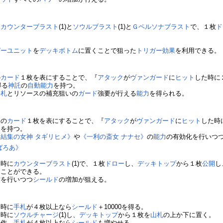
に
カウンターブラスト
(1)と
ソウルブラスト
(1)と
Ｇペルソナブラスト
で、１枚
ド
ガーユニット
を
デッキボトム
に置くことで狙った
トリガー
効果
を利用できる。
の
カード
１枚を表にすることで、『
アタック
が
ヴァンガード
に
ヒット
した時に
得る
神託
の
自動能力
を持つ。
手札
とリソースの補充狙いの
ガード
強要が行える
能力
を得られる。
》
裏の
カード
１枚を表にすることで、『
アタック
が
ヴァンガード
に
ヒット
した時
力
を持つ。
《結集の女神 タギリヒメ》
や
《一利の斎女 ナナセ》
の
能力
の有効化を行いつ
ばろあ》
た時に
カウンターブラスト
(1)で、１枚
ドロー
し、
デッキトップ
から１枚
公開
し
くことができる。
作を行いつつ
シールド
の増加が狙える。
た時に
手札
が４枚以上なら
シールド
＋10000を得る。
た時に
ソウルチャージ
(1)し、
デッキトップ
から１枚を
山札
の上か下に置く。
操作、
手札
が４枚以上なら
シールド
も増やせる。