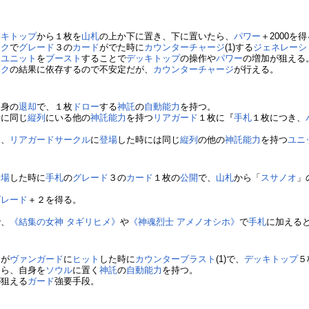
ッキトップ
から１枚を
山札
の上か下に置き、下に置いたら、
パワー
＋2000を
ック
で
グレード
３の
カード
がでた時に
カウンターチャージ
(1)する
ジェネレーシ
つ
ユニット
を
ブースト
することで
デッキトップ
の操作や
パワー
の増加が狙える
ック
の結果に依存するので不安定だが、
カウンターチャージ
が行える。
自身の
退却
で、１枚
ドロー
する
神託
の
自動能力
を持つ。
時に同じ
縦列
にいる他の
神託
能力
を持つ
リアガード
１枚に『
手札
１枚につき、
ー
、
リアガードサークル
に
登場
した時には同じ
縦列
の他の
神託
能力
を持つ
ユニ
登場
した時に
手札
の
グレード
３の
カード
１枚の
公開
で、
山札
から「
スサノオ
」
グレード
＋２を得る。
で、
《結集の女神 タギリヒメ》
や
《神魂烈士 アメノオシホ》
で
手札
に加える
ク
が
ヴァンガード
に
ヒット
した時に
カウンターブラスト
(1)で、
デッキトップ
５
たら、自身を
ソウル
に置く
神託
の
自動能力
を持つ。
が狙える
ガード
強要手段。