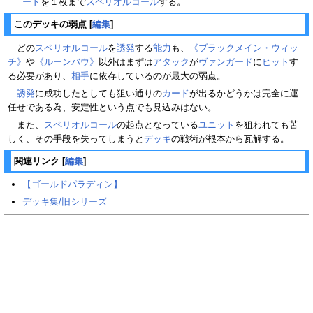
ード
を１枚まで
スペリオルコール
する。
このデッキの弱点
[
編集
]
どの
スペリオルコール
を
誘発
する
能力
も、
《ブラックメイン・ウィッ
チ》
や
《ルーンバウ》
以外はまずは
アタック
が
ヴァンガード
に
ヒット
す
る必要があり、
相手
に依存しているのが最大の弱点。
誘発
に成功したとしても狙い通りの
カード
が出るかどうかは完全に運
任せである為、安定性という点でも見込みはない。
また、
スペリオルコール
の起点となっている
ユニット
を狙われても苦
しく、その手段を失ってしまうと
デッキ
の戦術が根本から瓦解する。
関連リンク
[
編集
]
【ゴールドパラディン】
デッキ集/旧シリーズ