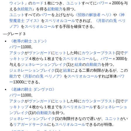
ウィント
」の
カード
１枚につき、
ユニット
すべてに
パワー
＋2000を与
える
永続能力
』を得る
起動能力
を持つ。
ユニット
すべての
パワー
を上げながら
《招致の解放者 ヘリ》
や
《神
聖魔道士 プイス》
を
スペリオルコール
できれば、
《月影の白兎 ペリ
ノア》
を
スペリオルコール
する手段を確保できる。
―グレード３
《教導の騎士 ユドン》
パワー
11000。
アタック
が
ヴァンガード
に
ヒット
した時に
カウンターブラスト
(1)で
デ
ッキトップ
４枚から１枚までを
スペリオルコール
し、
パワー
＋3000を
与える
ジェネレーションブレイク
(1)と
結束
の
自動能力
を持つ。
ジェネレーションブレイク
(1)と
結束
による二重の制限があるが、この
能力
で
《月影の白兎 ペリノア》
を
スペリオルコール
すれば単体
パワ
ー
13000にできる。
《老練の騎士 ダンヴァロ》
パワー
11000。
アタック
が
ヴァンガード
に
ヒット
した時に
カウンターブラスト
(1)で
デ
ッキトップ
４枚から１枚までを
スペリオルコール
する
ジェネレーショ
ンブレイク
(1)の
自動能力
を持つ。
ジェネレーションブレイク
(1)の制限付きなので遅いが、
ユニット
がい
る
リアガードサークル
にも
スペリオルコール
できるのが特徴。