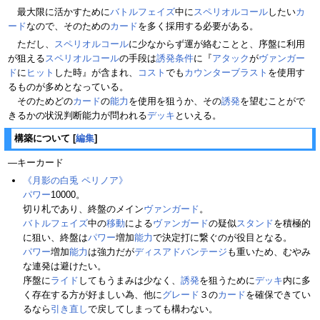
最大限に活かすために
バトルフェイズ
中に
スペリオルコール
したい
カ
ード
なので、そのための
カード
を多く採用する必要がある。
ただし、
スペリオルコール
に少なからず運が絡むことと、序盤に利用
が狙える
スペリオルコール
の手段は
誘発条件
に『
アタック
が
ヴァンガー
ド
に
ヒット
した時』が含まれ、
コスト
でも
カウンターブラスト
を使用す
るものが多めとなっている。
そのためどの
カード
の
能力
を使用を狙うか、その
誘発
を望むことがで
きるかの状況判断能力が問われる
デッキ
といえる。
構築について
[
編集
]
―キーカード
《月影の白兎 ペリノア》
パワー
10000。
切り札であり、終盤のメイン
ヴァンガード
。
バトルフェイズ
中の
移動
による
ヴァンガード
の疑似
スタンド
を積極的
に狙い、終盤は
パワー
増加
能力
で決定打に繋ぐのが役目となる。
パワー
増加
能力
は強力だが
ディスアドバンテージ
も重いため、むやみ
な連発は避けたい。
序盤に
ライド
してもうまみは少なく、
誘発
を狙うために
デッキ
内に多
く存在する方が好ましい為、他に
グレード
３の
カード
を確保できてい
るなら
引き直し
で戻してしまっても構わない。