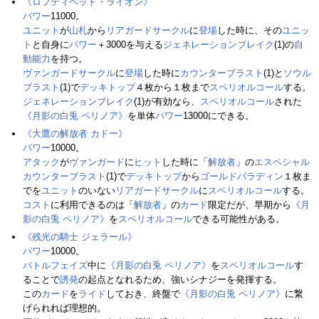
《ロフティヘッド・ライオン》
パワー
11000。
ユニット
が
山札
から
リアガードサークル
に
登場
した時に、その
ユニッ
ト
と自身に
パワー
＋3000を与える
ジェネレーションブレイク
(1)の
自
動能力
を持つ。
ヴァンガードサークル
に
登場
した時に
カウンターブラスト
(1)と
ソウル
ブラスト
(1)で
デッキトップ
４枚から１枚まで
スペリオルコール
する。
ジェネレーションブレイク
(1)が有効なら、
スペリオルコール
された
《月影の白兎 ペリノア》
を単体
パワー
13000にできる。
《大鷹の解放者 カドー》
パワー
10000。
アタック
が
ヴァンガード
に
ヒット
した時に「
解放者
」の
エスペシャル
カウンターブラスト
(1)で
デッキトップ
から
ゴールドパラディン
１枚ま
でを
ユニット
のいない
リアガードサークル
に
スペリオルコール
する。
コスト
に利用できるのは「
解放者
」の
カード
限定だが、早期から
《月
影の白兎 ペリノア》
を
スペリオルコール
できる可能性がある。
《残光の騎士 ジェラール》
パワー
10000。
バトルフェイズ
中に
《月影の白兎 ペリノア》
を
スペリオルコール
す
ることで
誘発
の起点となれるため、強いシナジーを発揮する。
この
カード
を
ライド
しておき、終盤で
《月影の白兎 ペリノア》
に繋
げられれば理想的。