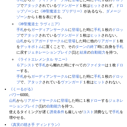
プ
で
アタック
されている
ヴァンガード
１枚は
ヒット
されず、
ドロ
ップゾーン
に
《神聖魔道士 プリデリー》
があるなら、
ダメージ
ゾーン
から１枚を表にする。
《神聖魔道士 ラヴィニア》
手札
から
ガーディアンサークル
に
登場
した時に
手札
１枚の
ドロッ
プ
で
アタック
されている
ヴァンガード
１枚は
ヒット
されない。
山札
から
リアガードサークル
に
登場
した時に他の
リアガード
１枚
を
デッキボトム
に置くことで、その
ターンの終了
時に自身を
手札
に戻す
ジェネレーションブレイク
(1)と
結束
の
自動能力
を持つ。
《ライトエレメンタル サニー》
Ｇアシスト
で
手札
から離れた時にすべての
ファイター
は１枚
ドロ
ー
する。
手札
から
ガーディアンサークル
に
登場
した時に
手札
１枚の
ドロッ
プ
で、
アタック
されている
ヴァンガード
１枚は
ヒット
されない。
《くーるがる》
パワー
6000。
山札
から
リアガードサークル
に
登場
した時に１枚
ドロー
する
ジェネレ
ーションブレイク
(1)の
自動能力
を持つ。
使えるタイミングが遅く
誘発条件
も厳しいが
コスト
消費なしで
手札
を
増やせる。
《真実の聴き手 ディンドラン》