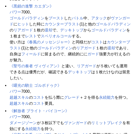
《黒鎖の進撃 カエダン》
パワー
7000。
ゴールドパラディン
を
ブースト
した
バトル
中、
アタック
が
ヴァンガー
ド
に
ヒット
した時に
カウンターブラスト
(1)と他の
ゴールドパラディン
の
リアガード
１枚の
退却
で、
デッキトップ
から
ゴールドパラディン
を
１枚まで
レスト
で
スペリオルコール
する。
使い方は
《春風のメッセンジャー》
と同様だが
コスト
は
カウンターブ
ラスト
(1)と他の
ゴールドパラディン
の
リアガード
１枚の
退却
であり、
自身は
フィールド
に留まるので、継続的にに
ガード
強要力が行えるの
が魅力。
《聖弓の奏者 ヴィヴィアン》
と違い、
リアガード
が５枚いても運用
できる点は優秀だが、確認できる
デッキトップ
は１枚だけなのは留意
したい。
《曙光の騎士 ゴルボドゥク》
パワー
7000。
超越スキル
の
コスト
を払う際に
グレード
＋２を得る
永続能力
を持つ。
超越スキル
の
コスト
要員。
《解放者 ブライト・バイコーン》
パワー
7000。
ダメージゾーン
が３枚以下でも
ヴァンガード
の
リミットブレイク
を有
効にする
永続能力
を持つ。