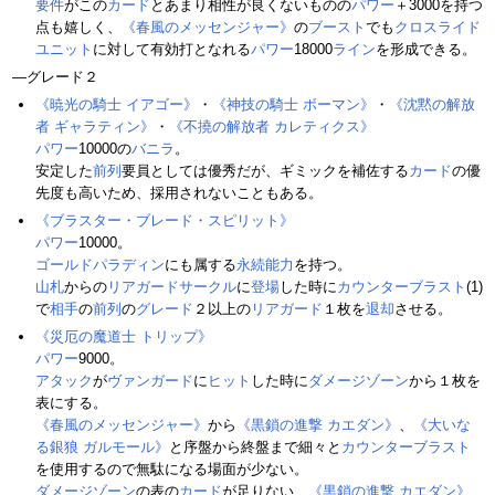
要件
がこの
カード
とあまり相性が良くないものの
パワー
＋3000を持つ
点も嬉しく、
《春風のメッセンジャー》
の
ブースト
でも
クロスライド
ユニット
に対して有効打となれる
パワー
18000
ライン
を形成できる。
―グレード２
《暁光の騎士 イアゴー》
・
《神技の騎士 ボーマン》
・
《沈黙の解放
者 ギャラティン》
・
《不撓の解放者 カレティクス》
パワー
10000の
バニラ
。
安定した
前列
要員としては優秀だが、ギミックを補佐する
カード
の優
先度も高いため、採用されないこともある。
《ブラスター・ブレード・スピリット》
パワー
10000。
ゴールドパラディン
にも属する
永続能力
を持つ。
山札
からの
リアガードサークル
に
登場
した時に
カウンターブラスト
(1)
で
相手
の
前列
の
グレード
２以上の
リアガード
１枚を
退却
させる。
《災厄の魔道士 トリップ》
パワー
9000。
アタック
が
ヴァンガード
に
ヒット
した時に
ダメージゾーン
から１枚を
表にする。
《春風のメッセンジャー》
から
《黒鎖の進撃 カエダン》
、
《大いな
る銀狼 ガルモール》
と序盤から終盤まで細々と
カウンターブラスト
を使用するので無駄になる場面が少ない。
ダメージゾーン
の表の
カード
が足りない、
《黒鎖の進撃 カエダン》