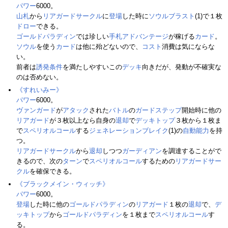
パワー
6000。
山札
から
リアガードサークル
に
登場
した時に
ソウルブラスト
(1)で１枚
ドロー
できる。
ゴールドパラディン
では珍しい
手札
アドバンテージ
が稼げる
カード
。
ソウル
を使う
カード
は他に殆どないので、
コスト
消費は気にならな
い。
前者は
誘発条件
を満たしやすいこの
デッキ
向きだが、発動が不確実な
のは否めない。
《すれいみー》
パワー
6000。
ヴァンガード
が
アタック
された
バトル
の
ガードステップ
開始時に他の
リアガード
が３枚以上なら自身の
退却
で
デッキトップ
３枚から１枚ま
で
スペリオルコール
する
ジェネレーションブレイク
(1)の
自動能力
を持
つ。
リアガードサークル
から
退却
しつつ
ガーディアン
を調達することがで
きるので、次の
ターン
で
スペリオルコール
するための
リアガードサー
クル
を確保できる。
《ブラックメイン・ウィッチ》
パワー
6000。
登場
した時に他の
ゴールドパラディン
の
リアガード
１枚の
退却
で、
デ
ッキトップ
から
ゴールドパラディン
を１枚まで
スペリオルコール
す
る。