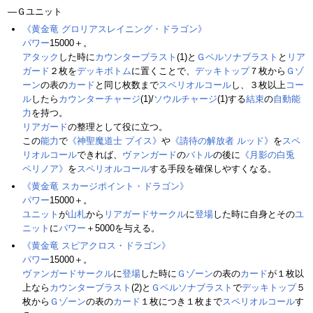
―Ｇユニット
《黄金竜 グロリアスレイニング・ドラゴン》
パワー
15000＋。
アタック
した時に
カウンターブラスト
(1)と
Ｇペルソナブラスト
と
リア
ガード
２枚を
デッキボトム
に置くことで、
デッキトップ
７枚から
Ｇゾ
ーン
の表の
カード
と同じ枚数まで
スペリオルコール
し、３枚以上
コー
ル
したら
カウンターチャージ
(1)/
ソウルチャージ
(1)する
結束
の
自動能
力
を持つ。
リアガード
の整理として役に立つ。
この
能力
で
《神聖魔道士 プイス》
や
《請待の解放者 ルッド》
を
スペ
リオルコール
できれば、
ヴァンガード
の
バトル
の後に
《月影の白兎
ペリノア》
を
スペリオルコール
する手段を確保しやすくなる。
《黄金竜 スカージポイント・ドラゴン》
パワー
15000＋。
ユニット
が
山札
から
リアガードサークル
に
登場
した時に自身とその
ユ
ニット
に
パワー
＋5000を与える。
《黄金竜 スピアクロス・ドラゴン》
パワー
15000＋。
ヴァンガードサークル
に
登場
した時に
Ｇゾーン
の表の
カード
が１枚以
上なら
カウンターブラスト
(2)と
Ｇペルソナブラスト
で
デッキトップ
５
枚から
Ｇゾーン
の表の
カード
１枚につき１枚まで
スペリオルコール
す