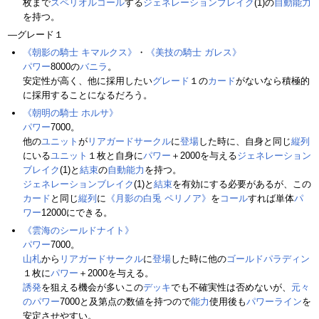
枚まで
スペリオルコール
する
ジェネレーションブレイク
(1)の
自動能力
を持つ。
―グレード１
《朝影の騎士 キマルクス》
・
《美技の騎士 ガレス》
パワー
8000の
バニラ
。
安定性が高く、他に採用したい
グレード
１の
カード
がないなら積極的
に採用することになるだろう。
《朝明の騎士 ホルサ》
パワー
7000。
他の
ユニット
が
リアガードサークル
に
登場
した時に、自身と同じ
縦列
にいる
ユニット
１枚と自身に
パワー
＋2000を与える
ジェネレーション
ブレイク
(1)と
結束
の
自動能力
を持つ。
ジェネレーションブレイク
(1)と
結束
を有効にする必要があるが、この
カード
と同じ
縦列
に
《月影の白兎 ペリノア》
を
コール
すれば単体
パ
ワー
12000にできる。
《雲海のシールドナイト》
パワー
7000。
山札
から
リアガードサークル
に
登場
した時に他の
ゴールドパラディン
１枚に
パワー
＋2000を与える。
誘発
を狙える機会が多いこの
デッキ
でも不確実性は否めないが、
元々
のパワー
7000と及第点の数値を持つので
能力
使用後も
パワー
ライン
を
安定させやすい。