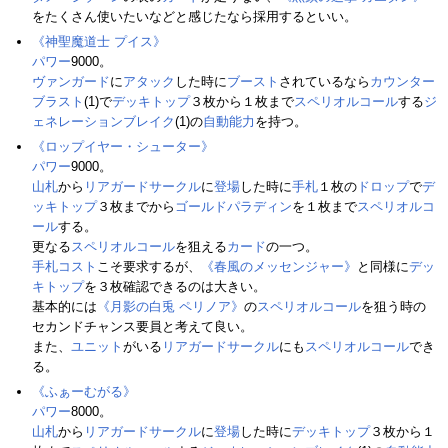
をたくさん使いたいなどと感じたなら採用するといい。
《神聖魔道士 プイス》
パワー
9000。
ヴァンガード
に
アタック
した時に
ブースト
されているなら
カウンター
ブラスト
(1)で
デッキトップ
３枚から１枚まで
スペリオルコール
する
ジ
ェネレーションブレイク
(1)の
自動能力
を持つ。
《ロップイヤー・シューター》
パワー
9000。
山札
から
リアガードサークル
に
登場
した時に
手札
１枚の
ドロップ
で
デ
ッキトップ
３枚までから
ゴールドパラディン
を１枚まで
スペリオルコ
ール
する。
更なる
スペリオルコール
を狙える
カード
の一つ。
手札
コスト
こそ要求するが、
《春風のメッセンジャー》
と同様に
デッ
キトップ
を３枚確認できるのは大きい。
基本的には
《月影の白兎 ペリノア》
の
スペリオルコール
を狙う時の
セカンドチャンス要員と考えて良い。
また、
ユニット
がいる
リアガードサークル
にも
スペリオルコール
でき
る。
《ふぁーむがる》
パワー
8000。
山札
から
リアガードサークル
に
登場
した時に
デッキトップ
３枚から１