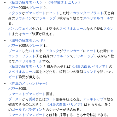
《招致の解放者 ヘリ》
・
《神聖魔道士 エリオ》
パワー
9000の
グレード
２。
アタック
が
ヴァンガード
に
ヒット
した時に
カウンターブラスト
(1)と自
身の
ソウルイン
で
デッキトップ
３枚から１枚まで
スペリオルコール
す
る。
バトルフェイズ
中の１：１交換の
スペリオルコール
なので疑似
スタン
ド
または
ガード
強要が狙える。
《請待の解放者 ルッド》
パワー
7000の
グレード
１。
ブースト
した
バトル
中、
アタック
が
ヴァンガード
に
ヒット
した時に
カ
ウンターブラスト
(1)と自身の
ソウルイン
で
デッキトップ
３枚から１枚
まで
スペリオルコール
する。
《招致の解放者 ヘリ》
と組み合わせれば
《月影の白兎 ペリノア》
の
スペリオルコール
率を上げたり、縦列１つの疑似
スタンド
を狙いつつ
ガード
強要が狙える。
《春風のメッセンジャー》
パワー
5000。
ファーストヴァンガード
候補。
ブースト
から
誘発
または
ガード
強要を狙える点、
デッキトップ
３枚を
確認できるのは大きく、
《月影の白兎 ペリノア》
はもちろん、多く
の
ゴールドパラディン
とのシナジーが見込める。
ファーストヴァンガード
とは別に採用することも十分検討できる。