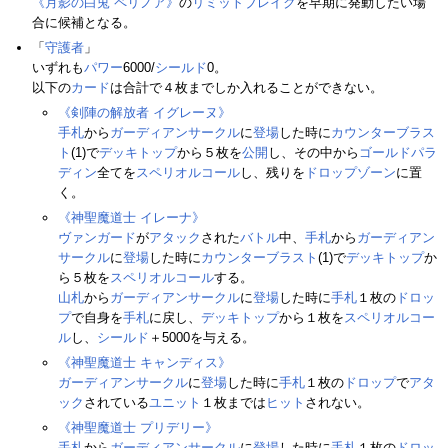
《月影の白兎 ペリノア》
の
リミットブレイク
を早期に発動したい場
合に候補となる。
「
守護者
」
いずれも
パワー
6000/
シールド
0。
以下の
カード
は合計で４枚までしか入れることができない。
《剣陣の解放者 イグレーヌ》
手札
から
ガーディアンサークル
に
登場
した時に
カウンターブラス
ト
(1)で
デッキトップ
から５枚を
公開
し、その中から
ゴールドパラ
ディン
全てを
スペリオルコール
し、残りを
ドロップゾーン
に置
く。
《神聖魔道士 イレーナ》
ヴァンガード
が
アタック
された
バトル
中、
手札
から
ガーディアン
サークル
に
登場
した時に
カウンターブラスト
(1)で
デッキトップ
か
ら５枚を
スペリオルコール
する。
山札
から
ガーディアンサークル
に
登場
した時に
手札
１枚の
ドロッ
プ
で自身を
手札
に戻し、
デッキトップ
から１枚を
スペリオルコー
ル
し、
シールド
＋5000を与える。
《神聖魔道士 キャンディス》
ガーディアンサークル
に
登場
した時に
手札
１枚の
ドロップ
で
アタ
ック
されている
ユニット
１枚までは
ヒット
されない。
《神聖魔道士 プリデリー》
手札
から
ガーディアンサークル
に
登場
した時に
手札
１枚の
ドロッ