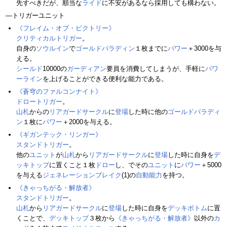
先すべきだが、順当な
ライド
に不安があるなら採用しても構わない。
―トリガーユニット
《フレイム・オブ・ビクトリー》
クリティカルトリガー
。
自身の
ソウルイン
で
ゴールドパラディン
１枚までに
パワー
＋3000を与
える。
シールド
10000の
ガーディアン
要員を消費してしまうが、手軽に
パワ
ー
ライン
を上げることができる便利な能力である。
《蒼穹のファルコンナイト》
ドロートリガー
。
山札
からの
リアガードサークル
に
登場
した時に他の
ゴールドパラディ
ン
１枚に
パワー
＋2000を与える。
《ギガンテック・リンガー》
スタンドトリガー
。
他の
ユニット
が
山札
から
リアガードサークル
に
登場
した時に自身を
デ
ッキトップ
に置くこと１枚
ドロー
し、でその
ユニット
に
パワー
＋5000
を与える
ジェネレーションブレイク
(1)の
自動能力
を持つ。
《きゃっちがる・解放者》
スタンドトリガー
。
山札
から
リアガードサークル
に
登場
した時に自身を
デッキボトム
に置
くことで、
デッキトップ
３枚から
《きゃっちがる・解放者》
以外の
カ