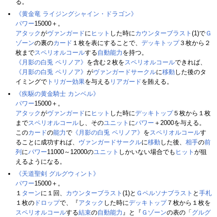
る。
《黄金竜 ライジングシャイン・ドラゴン》
パワー
15000＋。
アタック
が
ヴァンガード
に
ヒット
した時に
カウンターブラスト
(1)で
Ｇ
ゾーン
の裏の
カード
１枚を表にすることで、
デッキトップ
３枚から２
枚まで
スペリオルコール
する
自動能力
を持つ。
《月影の白兎 ペリノア》
を含む２枚を
スペリオルコール
できれば、
《月影の白兎 ペリノア》
が
ヴァンガードサークル
に
移動
した後のタ
イミングで
トリガー
効果
を与える
リアガード
を賄える。
《疾駆の黄金騎士 カンベル》
パワー
15000＋。
アタック
が
ヴァンガード
に
ヒット
した時に
デッキトップ
５枚から１枚
まで
スペリオルコール
し、その
ユニット
に
パワー
＋2000を与える。
この
カード
の
能力
で
《月影の白兎 ペリノア》
を
スペリオルコール
す
ることに成功すれば、
ヴァンガードサークル
に
移動
した後、
相手
の
前
列
に
パワー
11000～12000の
ユニット
しかいない場合でも
ヒット
が狙
えるようになる。
《天道聖剣 グルグウィント》
パワー
15000＋。
１
ターン
に１回、
カウンターブラスト
(1)と
Ｇペルソナブラスト
と
手札
１枚の
ドロップ
で、『
アタック
した時に
デッキトップ
７枚から１枚を
スペリオルコール
する
結束
の
自動能力
』と『
Ｇゾーン
の表の「
グルグ