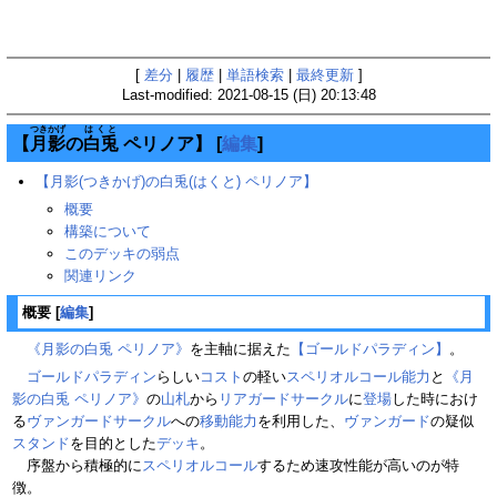
[
差分
|
履歴
|
単語検索
|
最終更新
]
Last-modified: 2021-08-15 (日) 20:13:48
つきかげ
はくと
【
月影
の
白兎
ペリノア】
[
編集
]
【月影(つきかげ)の白兎(はくと) ペリノア】
概要
構築について
このデッキの弱点
関連リンク
概要
[
編集
]
《月影の白兎 ペリノア》
を主軸に据えた
【ゴールドパラディン】
。
ゴールドパラディン
らしい
コスト
の軽い
スペリオルコール
能力
と
《月
影の白兎 ペリノア》
の
山札
から
リアガードサークル
に
登場
した時におけ
る
ヴァンガードサークル
への
移動
能力
を利用した、
ヴァンガード
の疑似
スタンド
を目的とした
デッキ
。
序盤から積極的に
スペリオルコール
するため速攻性能が高いのが特
徴。