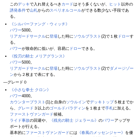
この
デッキ
で入れ替えるべき
カード
はそう多くないが、
ヒット
以外の
誘発条件
で
山札
からの
スペリオルコール
ができる数少ない手段であ
る。
《シルバーファング・ウィッチ》
パワー
5000。
リアガードサークル
に
登場
した時に
ソウルブラスト
(2)で１枚
ドロー
す
る。
パワー
が致命的に低いが、容易に
ドロー
できる。
《投刃の騎士 メリアグランス》
パワー
5000。
リアガードサークル
に
登場
した時に
ソウルブラスト
(2)で
ダメージゾー
ン
から２枚まで表にする。
―グレード０
《小さな拳士 クロン》
パワー
4000。
カウンターブラスト
(1)と自身の
ソウルイン
で
デッキトップ
５枚までか
ら、
グレード
３以上の
ゴールドパラディン
を１枚まで
手札
に加える。
ファーストヴァンガード
候補。
ライド事故
の回避や、
《残光の騎士 ジェラール》
の
パワー
アップサ
ポートが行える。
基本的に
ファーストヴァンガード
には
《春風のメッセンジャー》
を優