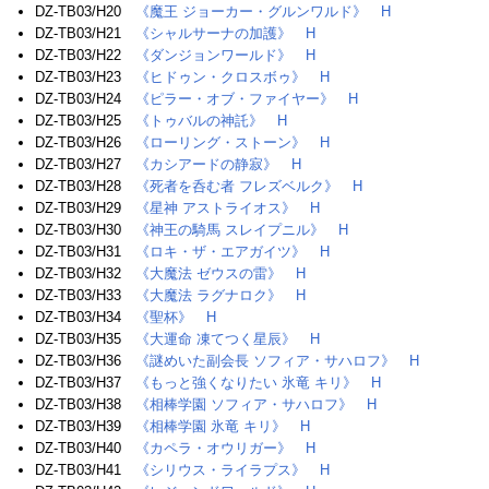
DZ-TB03/H20
《魔王 ジョーカー・グルンワルド》
H
DZ-TB03/H21
《シャルサーナの加護》
H
DZ-TB03/H22
《ダンジョンワールド》
H
DZ-TB03/H23
《ヒドゥン・クロスボゥ》
H
DZ-TB03/H24
《ピラー・オブ・ファイヤー》
H
DZ-TB03/H25
《トゥバルの神託》
H
DZ-TB03/H26
《ローリング・ストーン》
H
DZ-TB03/H27
《カシアードの静寂》
H
DZ-TB03/H28
《死者を呑む者 フレズベルク》
H
DZ-TB03/H29
《星神 アストライオス》
H
DZ-TB03/H30
《神王の騎馬 スレイプニル》
H
DZ-TB03/H31
《ロキ・ザ・エアガイツ》
H
DZ-TB03/H32
《大魔法 ゼウスの雷》
H
DZ-TB03/H33
《大魔法 ラグナロク》
H
DZ-TB03/H34
《聖杯》
H
DZ-TB03/H35
《大運命 凍てつく星辰》
H
DZ-TB03/H36
《謎めいた副会長 ソフィア・サハロフ》
H
DZ-TB03/H37
《もっと強くなりたい 氷竜 キリ》
H
DZ-TB03/H38
《相棒学園 ソフィア・サハロフ》
H
DZ-TB03/H39
《相棒学園 氷竜 キリ》
H
DZ-TB03/H40
《カペラ・オウリガー》
H
DZ-TB03/H41
《シリウス・ライラプス》
H