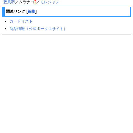
碧風羽
／
ムラナコ
?
／
モレシャン
関連リンク
[
編集
]
カードリスト
商品情報（公式ポータルサイト）