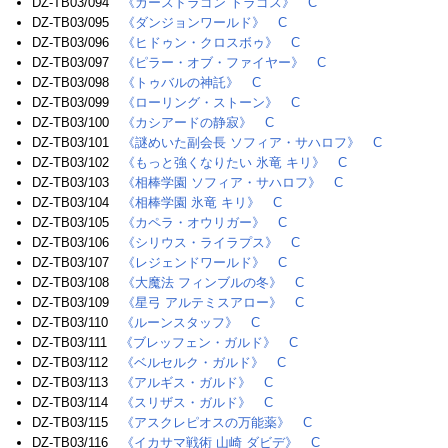
DZ-TB03/094
《カースドラゴン トラゴス》
C
DZ-TB03/095
《ダンジョンワールド》
C
DZ-TB03/096
《ヒドゥン・クロスボゥ》
C
DZ-TB03/097
《ピラー・オブ・ファイヤー》
C
DZ-TB03/098
《トゥバルの神託》
C
DZ-TB03/099
《ローリング・ストーン》
C
DZ-TB03/100
《カシアードの静寂》
C
DZ-TB03/101
《謎めいた副会長 ソフィア・サハロフ》
C
DZ-TB03/102
《もっと強くなりたい 氷竜 キリ》
C
DZ-TB03/103
《相棒学園 ソフィア・サハロフ》
C
DZ-TB03/104
《相棒学園 氷竜 キリ》
C
DZ-TB03/105
《カペラ・オウリガー》
C
DZ-TB03/106
《シリウス・ライラプス》
C
DZ-TB03/107
《レジェンドワールド》
C
DZ-TB03/108
《大魔法 フィンブルの冬》
C
DZ-TB03/109
《星弓 アルテミスアロー》
C
DZ-TB03/110
《ルーンスタッフ》
C
DZ-TB03/111
《ブレッフェン・ガルド》
C
DZ-TB03/112
《ベルセルク・ガルド》
C
DZ-TB03/113
《アルギス・ガルド》
C
DZ-TB03/114
《スリザス・ガルド》
C
DZ-TB03/115
《アスクレピオスの万能薬》
C
DZ-TB03/116
《イカサマ戦術 山崎 ダビデ》
C