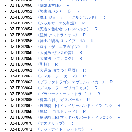
DZ-TB03/050
《闘気四方陣》
R
DZ-TB03/051
《怒裏留バンカー!!》
R
DZ-TB03/052
《魔王 ジョーカー・グルンワルド》
R
DZ-TB03/053
《シャルサーナの加護》
R
DZ-TB03/054
《死者を呑む者 フレズベルク》
R
DZ-TB03/055
《星神 アストライオス》
R
DZ-TB03/056
《神王の騎馬 スレイプニル》
R
DZ-TB03/057
《ロキ・ザ・エアガイツ》
R
DZ-TB03/058
《大魔法 ゼウスの雷》
R
DZ-TB03/059
《大魔法 ラグナロク》
R
DZ-TB03/060
《聖杯》
R
DZ-TB03/061
《大運命 凍てつく星辰》
R
DZ-TB03/062
《デスルーラー カース》
R
DZ-TB03/063
《ブラックドラゴン マヴェルティカー》
R
DZ-TB03/064
《デスルーラー ヴリコラカス》
R
DZ-TB03/065
《ブラッディムーン・ドラゴン》
R
DZ-TB03/066
《魔弾の射手 ガスパール》
R
DZ-TB03/067
《煉獄騎士団 イレイザーハンド・ドラゴン》
R
DZ-TB03/068
《黒騎士 ゴルドレッド》
R
DZ-TB03/069
《煉獄騎士団 マッドハルバード・ドラゴン》
R
DZ-TB03/070
《デスグリップ》
R
DZ-TB03/071
《ミッドナイト・シャドウ》
R