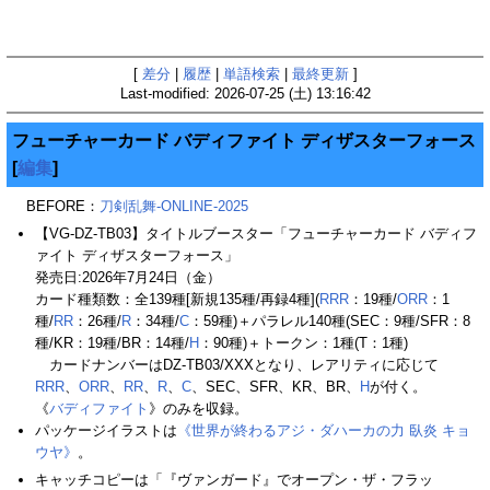
[
差分
|
履歴
|
単語検索
|
最終更新
]
Last-modified: 2026-07-25 (土) 13:16:42
フューチャーカード バディファイト ディザスターフォース
[
編集
]
BEFORE：
刀剣乱舞-ONLINE-2025
【VG-DZ-TB03】タイトルブースター「フューチャーカード バディフ
ァイト ディザスターフォース」
発売日:2026年7月24日（金）
カード種類数：全139種[新規135種/再録4種](
RRR
：19種/
ORR
：1
種/
RR
：26種/
R
：34種/
C
：59種)＋パラレル140種(SEC：9種/SFR：8
種/KR：19種/BR：14種/
H
：90種)＋トークン：1種(T：1種)
カードナンバーはDZ-TB03/XXXとなり、レアリティに応じて
RRR
、
ORR
、
RR
、
R
、
C
、SEC、SFR、KR、BR、
H
が付く。
《
バディファイト
》のみを収録。
パッケージイラストは
《世界が終わるアジ・ダハーカの力 臥炎 キョ
ウヤ》
。
キャッチコピーは「『ヴァンガード』でオープン・ザ・フラッ