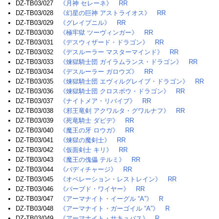
DZ-TB03/027
《月神 セレーネ》
RR
DZ-TB03/028
《幻星の巨神 アストライオス》
RR
DZ-TB03/029
《グレイプニル》
RR
DZ-TB03/030
《極牢獄 ツーヴィンガー》
RR
DZ-TB03/031
《デスウィザード・ドラゴン》
RR
DZ-TB03/032
《デスルーラー マスターマインド》
RR
DZ-TB03/033
《煉獄騎士団 ガイラムランス・ドラゴン》
RR
DZ-TB03/034
《デスルーラー ガロウズ》
RR
DZ-TB03/035
《煉獄騎士団 エヴィルグレイブ・ドラゴン》
RR
DZ-TB03/036
《煉獄騎士団 クロスボウ・ドラゴン》
RR
DZ-TB03/037
《ナイトメア・リバイブ》
RR
DZ-TB03/038
《邪王竜剣 アクワルタ・グワルナフ》
RR
DZ-TB03/039
《死竜騎士 ダビデ》
RR
DZ-TB03/040
《魔王の牙 ロウガ》
RR
DZ-TB03/041
《煉獄の魔剣士》
RR
DZ-TB03/042
《仮面剣士 キリ》
RR
DZ-TB03/043
《魔王の傀儡 テルミ》
RR
DZ-TB03/044
《バディチャージ》
RR
DZ-TB03/045
《オペレーション・レストレイン》
RR
DZ-TB03/046
《バーブド・ワイヤー》
RR
DZ-TB03/047
《アーマナイト・イーグル “A”》
R
DZ-TB03/048
《アーマナイト・ガーゴイル “A”》
R
DZ-TB03/049
《アーマナイト・サキュバス》
R