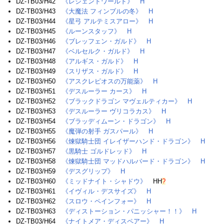
DZ-TB03/H42
《レジェンドワールド》
H
DZ-TB03/H43
《大魔法 フィンブルの冬》
H
DZ-TB03/H44
《星弓 アルテミスアロー》
H
DZ-TB03/H45
《ルーンスタッフ》
H
DZ-TB03/H46
《ブレッフェン・ガルド》
H
DZ-TB03/H47
《ベルセルク・ガルド》
H
DZ-TB03/H48
《アルギス・ガルド》
H
DZ-TB03/H49
《スリザス・ガルド》
H
DZ-TB03/H50
《アスクレピオスの万能薬》
H
DZ-TB03/H51
《デスルーラー カース》
H
DZ-TB03/H52
《ブラックドラゴン マヴェルティカー》
H
DZ-TB03/H53
《デスルーラー ヴリコラカス》
H
DZ-TB03/H54
《ブラッディムーン・ドラゴン》
H
DZ-TB03/H55
《魔弾の射手 ガスパール》
H
DZ-TB03/H56
《煉獄騎士団 イレイザーハンド・ドラゴン》
H
DZ-TB03/H57
《黒騎士 ゴルドレッド》
H
DZ-TB03/H58
《煉獄騎士団 マッドハルバード・ドラゴン》
H
DZ-TB03/H59
《デスグリップ》
H
DZ-TB03/H60
《ミッドナイト・シャドウ》
HH
?
DZ-TB03/H61
《イヴィル・デスサイズ》
H
DZ-TB03/H62
《スロウ・ペインフォー》
H
DZ-TB03/H63
《ディストーション・パニッシャー！！》
H
DZ-TB03/H64
《ナイトメア・ディスペアー》
H