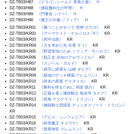
DZ-TB03/H87
《ドラゴンシールド 黒竜の盾》
H
DZ-TB03/H88
《煉獄魔剣士の甲冑》
H
DZ-TB03/H89
《門番長 シドー》
H
DZ-TB03/H90
《魔王の片腕 ソフィア》
H
DZ-TB03/KR01
《勝つことがすべて 荒神 ロウガ》
KR
DZ-TB03/KR02
《アーマナイト・ケルベロス “A”》
KR
DZ-TB03/KR03
《死中活路》
KR
DZ-TB03/KR04
《力を求めた先 氷竜 キリ》
KR
DZ-TB03/KR05
《野望実現のため ソフィア・サハロフ》
KR
DZ-TB03/KR06
《戦乙女 全知のアルヴィドル》
KR
DZ-TB03/KR07
《スンベル・ガルド》
KR
DZ-TB03/KR08
《相手に絶望を 山崎 ダビデ》
KR
DZ-TB03/KR09
《最強のデッキ構築 グレムリン》
KR
DZ-TB03/KR10
《終末の黒竜 デスタリカ》
KR
DZ-TB03/KR11
《勝利を得るために 祠堂 孫六》
KR
DZ-TB03/KR12
《正義を貫く煉獄騎士 龍炎寺 タスク》
KR
DZ-TB03/KR13
《死竜 デスゲイズ・ドラゴン》
KR
DZ-TB03/KR14
《煉獄騎士団団長 ディミオスソード・ドラゴン》
KR
DZ-TB03/KR15
《アビス・シンフォニア》
KR
DZ-TB03/KR16
《終焉魔王 キョウヤ》
KR
DZ-TB03/KR17
《黒竜神官 グレムリン》
KR