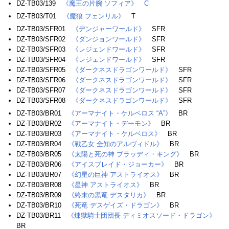
DZ-TB03/139
《魔王の片腕 ソフィア》
C
DZ-TB03/T01
《魔狼 フェンリル》
T
DZ-TB03/SFR01
《デンジャーワールド》
SFR
DZ-TB03/SFR02
《ダンジョンワールド》
SFR
DZ-TB03/SFR03
《レジェンドワールド》
SFR
DZ-TB03/SFR04
《レジェンドワールド》
SFR
DZ-TB03/SFR05
《ダークネスドラゴンワールド》
SFR
DZ-TB03/SFR06
《ダークネスドラゴンワールド》
SFR
DZ-TB03/SFR07
《ダークネスドラゴンワールド》
SFR
DZ-TB03/SFR08
《ダークネスドラゴンワールド》
SFR
DZ-TB03/BR01
《アーマナイト・ケルベロス “A”》
BR
DZ-TB03/BR02
《アーマナイト・デーモン》
BR
DZ-TB03/BR03
《アーマナイト・ケルベロス》
BR
DZ-TB03/BR04
《戦乙女 全知のアルヴィドル》
BR
DZ-TB03/BR05
《太陽と死の神 ブラッディ・キング》
BR
DZ-TB03/BR06
《アイスブレイド・ジョーカー》
BR
DZ-TB03/BR07
《幻星の巨神 アストライオス》
BR
DZ-TB03/BR08
《星神 アストライオス》
BR
DZ-TB03/BR09
《終末の黒竜 デスタリカ》
BR
DZ-TB03/BR10
《死竜 デスゲイズ・ドラゴン》
BR
DZ-TB03/BR11
《煉獄騎士団団長 ディミオスソード・ドラゴン》
BR