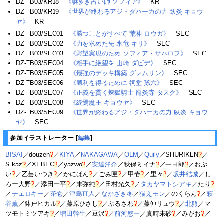
DZ-TB03/KR18
《謎多き占い師 ソフィア》
KR
DZ-TB03/KR19
《世界が終わるアジ・ダハーカの力 臥炎 キョウ
ヤ》
KR
DZ-TB03/SEC01
《勝つことがすべて 荒神 ロウガ》
SEC
DZ-TB03/SEC02
《力を求めた先 氷竜 キリ》
SEC
DZ-TB03/SEC03
《野望実現のため ソフィア・サハロフ》
SEC
DZ-TB03/SEC04
《相手に絶望を 山崎 ダビデ》
SEC
DZ-TB03/SEC05
《最強のデッキ構築 グレムリン》
SEC
DZ-TB03/SEC06
《勝利を得るために 祠堂 孫六》
SEC
DZ-TB03/SEC07
《正義を貫く煉獄騎士 龍炎寺 タスク》
SEC
DZ-TB03/SEC08
《終焉魔王 キョウヤ》
SEC
DZ-TB03/SEC09
《世界が終わるアジ・ダハーカの力 臥炎 キョウ
ヤ》
SEC
参加イラストレーター
[
編集
]
BISAI
／
douzen
?
／
KIYA
／
NAKAGAWA
／
OLM
／
Quily
／
SHURIKEN
?
／
S.kaz
?
／
XEBEC
?
／
yazwo
?
／
安達洋介
／
秋保ミイナ
?
／
一日郎
?
／
おぶ
い
?
／
乙芸いつき
?
／
かにぱん
?
／
ごみ匣
?
／
甲壱
?
／
里々
?
／
坂井結城
／
し
ろー大野
?
／
添田一平
?
／
末弥純
?
／
田村光久
?
／
タカヤマトシアキ
／
たり
?
／
チェロキー
／
茶壱
／
津島直人
／
なかざき冬
／
猫えモン
／
のくらん
?
／
萩
谷薫
／
鉢戸ヒカル
?
／
藤原ひさし
?
／
ぷるさわ
?
／
藤仲リュウ
?
／
北熊
／
マ
ツモトミツアキ
?
／
増田幹生
／
豆沢
?
／
前河悠一
／
真時未砂
?
／
みがお
?
／