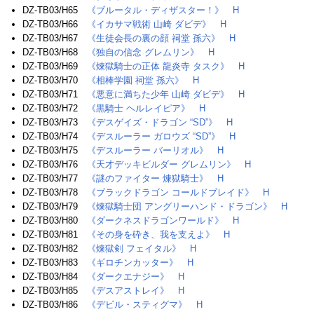
DZ-TB03/H65
《ブルータル・ディザスター！》
H
DZ-TB03/H66
《イカサマ戦術 山崎 ダビデ》
H
DZ-TB03/H67
《生徒会長の裏の顔 祠堂 孫六》
H
DZ-TB03/H68
《独自の信念 グレムリン》
H
DZ-TB03/H69
《煉獄騎士の正体 龍炎寺 タスク》
H
DZ-TB03/H70
《相棒学園 祠堂 孫六》
H
DZ-TB03/H71
《悪意に満ちた少年 山崎 ダビデ》
H
DZ-TB03/H72
《黒騎士 ヘルレイピア》
H
DZ-TB03/H73
《デスゲイズ・ドラゴン “SD”》
H
DZ-TB03/H74
《デスルーラー ガロウズ “SD”》
H
DZ-TB03/H75
《デスルーラー バーリオル》
H
DZ-TB03/H76
《天才デッキビルダー グレムリン》
H
DZ-TB03/H77
《謎のファイター 煉獄騎士》
H
DZ-TB03/H78
《ブラックドラゴン コールドブレイド》
H
DZ-TB03/H79
《煉獄騎士団 アングリーハンド・ドラゴン》
H
DZ-TB03/H80
《ダークネスドラゴンワールド》
H
DZ-TB03/H81
《その身を砕き、我を支えよ》
H
DZ-TB03/H82
《煉獄剣 フェイタル》
H
DZ-TB03/H83
《ギロチンカッター》
H
DZ-TB03/H84
《ダークエナジー》
H
DZ-TB03/H85
《デスアストレイ》
H
DZ-TB03/H86
《デビル・スティグマ》
H