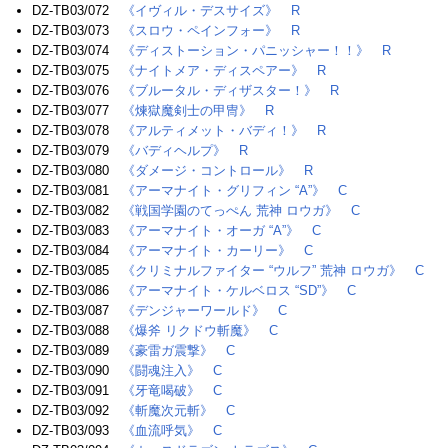
DZ-TB03/072
《イヴィル・デスサイズ》
R
DZ-TB03/073
《スロウ・ペインフォー》
R
DZ-TB03/074
《ディストーション・パニッシャー！！》
R
DZ-TB03/075
《ナイトメア・ディスペアー》
R
DZ-TB03/076
《ブルータル・ディザスター！》
R
DZ-TB03/077
《煉獄魔剣士の甲冑》
R
DZ-TB03/078
《アルティメット・バディ！》
R
DZ-TB03/079
《バディヘルプ》
R
DZ-TB03/080
《ダメージ・コントロール》
R
DZ-TB03/081
《アーマナイト・グリフィン “A”》
C
DZ-TB03/082
《戦国学園のてっぺん 荒神 ロウガ》
C
DZ-TB03/083
《アーマナイト・オーガ “A”》
C
DZ-TB03/084
《アーマナイト・カーリー》
C
DZ-TB03/085
《クリミナルファイター “ウルフ” 荒神 ロウガ》
C
DZ-TB03/086
《アーマナイト・ケルベロス “SD”》
C
DZ-TB03/087
《デンジャーワールド》
C
DZ-TB03/088
《爆斧 リクドウ斬魔》
C
DZ-TB03/089
《豪雷ガ震撃》
C
DZ-TB03/090
《闘魂注入》
C
DZ-TB03/091
《牙竜喝破》
C
DZ-TB03/092
《斬魔次元斬》
C
DZ-TB03/093
《血流呼気》
C