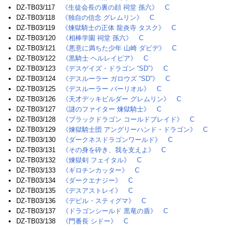
DZ-TB03/117
《生徒会長の裏の顔 祠堂 孫六》
C
DZ-TB03/118
《独自の信念 グレムリン》
C
DZ-TB03/119
《煉獄騎士の正体 龍炎寺 タスク》
C
DZ-TB03/120
《相棒学園 祠堂 孫六》
C
DZ-TB03/121
《悪意に満ちた少年 山崎 ダビデ》
C
DZ-TB03/122
《黒騎士 ヘルレイピア》
C
DZ-TB03/123
《デスゲイズ・ドラゴン “SD”》
C
DZ-TB03/124
《デスルーラー ガロウズ “SD”》
C
DZ-TB03/125
《デスルーラー バーリオル》
C
DZ-TB03/126
《天才デッキビルダー グレムリン》
C
DZ-TB03/127
《謎のファイター 煉獄騎士》
C
DZ-TB03/128
《ブラックドラゴン コールドブレイド》
C
DZ-TB03/129
《煉獄騎士団 アングリーハンド・ドラゴン》
C
DZ-TB03/130
《ダークネスドラゴンワールド》
C
DZ-TB03/131
《その身を砕き、我を支えよ》
C
DZ-TB03/132
《煉獄剣 フェイタル》
C
DZ-TB03/133
《ギロチンカッター》
C
DZ-TB03/134
《ダークエナジー》
C
DZ-TB03/135
《デスアストレイ》
C
DZ-TB03/136
《デビル・スティグマ》
C
DZ-TB03/137
《ドラゴンシールド 黒竜の盾》
C
DZ-TB03/138
《門番長 シドー》
C