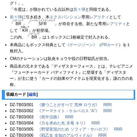
グ！」。
「今度は」が除かれている点以外は
前々弾
と同様である。
前々弾
に引き続き、本
エクスパンション
専用
レアリティ
として
バディレア
シークレットフラッグレア
「
BR
」「
SFR
」が存在する他、新たな専用
レアリティ
と
究極レア
して「
KR
」が初登場。
バディレア
この内、「
BR
」は１ボックスに1枚確定で封入される。
本商品にもボックス特典として
《ゲージゾーン》
（
PRカード
）を１
枚封入。
CMのナレーションは臥炎キョウヤ役の日野聡氏が担当。
商品名の元ネタである「ディザスターフォース」とは、テレビアニメ
『フューチャーカード バディファイト』に登場する「ディザスタ
ー」が主に使う「カードの効果やアイテムを現実化する」謎の力の名
称。
収録カード
[
編集
]
DZ-TB03/001
《勝つことがすべて 荒神 ロウガ》
RRR
DZ-TB03/002
《アーマナイト・ケルベロス “A”》
RRR
DZ-TB03/003
《死中活路》
RRR
DZ-TB03/004
《力を求めた先 氷竜 キリ》
RRR
DZ-TB03/005
《野望実現のため ソフィア・サハロフ》
RRR
DZ-TB03/006
《戦乙女 全知のアルヴィドル》
RRR