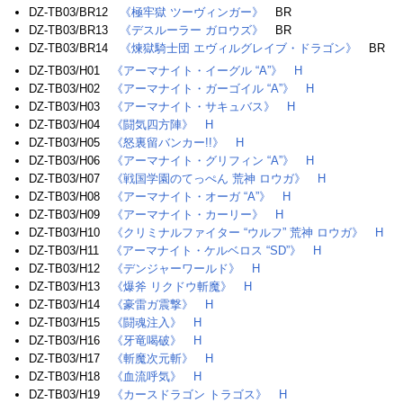
DZ-TB03/BR12
《極牢獄 ツーヴィンガー》
BR
DZ-TB03/BR13
《デスルーラー ガロウズ》
BR
DZ-TB03/BR14
《煉獄騎士団 エヴィルグレイブ・ドラゴン》
BR
DZ-TB03/H01
《アーマナイト・イーグル “A”》
H
DZ-TB03/H02
《アーマナイト・ガーゴイル “A”》
H
DZ-TB03/H03
《アーマナイト・サキュバス》
H
DZ-TB03/H04
《闘気四方陣》
H
DZ-TB03/H05
《怒裏留バンカー!!》
H
DZ-TB03/H06
《アーマナイト・グリフィン “A”》
H
DZ-TB03/H07
《戦国学園のてっぺん 荒神 ロウガ》
H
DZ-TB03/H08
《アーマナイト・オーガ “A”》
H
DZ-TB03/H09
《アーマナイト・カーリー》
H
DZ-TB03/H10
《クリミナルファイター “ウルフ” 荒神 ロウガ》
H
DZ-TB03/H11
《アーマナイト・ケルベロス “SD”》
H
DZ-TB03/H12
《デンジャーワールド》
H
DZ-TB03/H13
《爆斧 リクドウ斬魔》
H
DZ-TB03/H14
《豪雷ガ震撃》
H
DZ-TB03/H15
《闘魂注入》
H
DZ-TB03/H16
《牙竜喝破》
H
DZ-TB03/H17
《斬魔次元斬》
H
DZ-TB03/H18
《血流呼気》
H
DZ-TB03/H19
《カースドラゴン トラゴス》
H