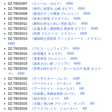
DZ-TB03/007
《スンベル・ガルド》
RRR
DZ-TB03/008
《相手に絶望を 山崎 ダビデ》
RRR
DZ-TB03/009
《最強のデッキ構築 グレムリン》
RRR
DZ-TB03/010
《終末の黒竜 デスタリカ》
RRR
DZ-TB03/011
《勝利を得るために 祠堂 孫六》
RRR
DZ-TB03/012
《正義を貫く煉獄騎士 龍炎寺 タスク》
RRR
DZ-TB03/013
《死竜 デスゲイズ・ドラゴン》
RRR
DZ-TB03/014
《煉獄騎士団団長 ディミオスソード・ドラゴン》
RRR
DZ-TB03/015
《アビス・シンフォニア》
RRR
DZ-TB03/016
《終焉魔王 キョウヤ》
RRR
DZ-TB03/017
《黒竜神官 グレムリン》
RRR
DZ-TB03/018
《謎多き占い師 ソフィア》
RRR
DZ-TB03/019
《世界が終わるアジ・ダハーカの力 臥炎 キョウ
ヤ》
RRR
DZ-TB03/020
《ディザスター・パレス》
ORR
DZ-TB03/021
《アーマナイト・デーモン》
RR
DZ-TB03/022
《アーマナイト・ケルベロス》
RR
DZ-TB03/023
《自称癒し系錬金術師 カバラ》
RR
DZ-TB03/024
《地方領主 シドー》
RR
DZ-TB03/025
《太陽と死の神 ブラッディ・キング》
RR
DZ-TB03/026
《アイスブレイド・ジョーカー》
RR