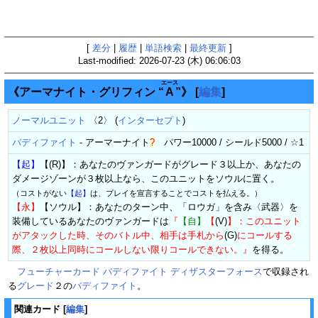
[
差分
|
履歴
|
単語検索
|
最終更新
]
Last-modified: 2026-07-23 (木) 06:06:03
エース
《アーマナイト・グリフィン “
A
”》
[
編集
]
ノーマルユニット
〈2〉 (
インターセプト
)
バディファイト
-
アーマーナイト
?
パワー10000 / シールド5000 / ☆1
【起】
【(R)】：あなたのヴァンガードがグレード３以上か、あなたの
ダメージゾーンが３枚以上なら、このユニットをソウルに置く。
（コストがない
【起】
は、プレイを宣言することでコストを払える。）
【永】
【ソウル】：あなたのターン中、「ロウガ」を含み〈武器〉を
装備しているあなたのヴァンガードは
『
【自】
【
(V)
】：このユニット
がアタックした時、そのバトル中、相手は手札から
(G)
にコールする
際、２枚以上同時にコールしない限りコールできない。』
を得る。
フューチャーカード バディファイト ディザスターフォース
で収録され
る
グレード
２の
バディファイト
。
関連カード
[
編集
]