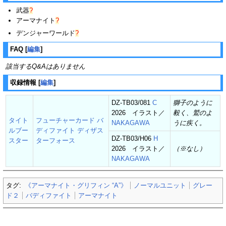
武器
?
アーマナイト
?
デンジャーワールド
?
FAQ
[
編集
]
該当するQ&Aはありません
収録情報
[
編集
]
DZ-TB03/081
C
獅子のように
2026 イラスト／
毅く、鷲のよ
タイト
フューチャーカード バ
NAKAGAWA
うに疾く。
ルブー
ディファイト ディザス
DZ-TB03/H06
H
スター
ターフォース
2026 イラスト／
（※なし）
NAKAGAWA
タグ:
《アーマナイト・グリフィン “A”》
ノーマルユニット
グレー
ド２
バディファイト
アーマナイト