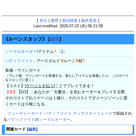
[
差分
|
履歴
|
単語検索
|
最終更新
]
Last-modified: 2026-07-23 (木) 06:21:09
《ルーンスタッフ》
[
編集
]
ノーマルオーダー
/
アイテム
?
〈1〉
バディファイト
-
アースガルド
?
/
ルーン
?
/
杖
?
装備－ヴァンガード
（プレイ後、ヴァンガードが装備する。新たにアイテムを装備したら、このカード
をドロップに置く）
【コスト】[
ゲージ１を払う
]ことでプレイできる！
【永】
【(V)】：あなたが「大魔法」を含むオーダーをプレイする際、
そのコストで払うゲージは１減り、そのコストでダメージゾーンに置
くカードは０枚になる。
フューチャーカード バディファイト ディザスターフォース
で収録され
る
バディファイト
の
ノーマルオーダー
。
関連カード
[
編集
]