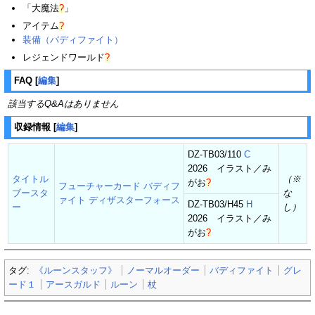
「
大魔法
?
」
アイテム
?
装備（バディファイト）
レジェンドワールド
?
FAQ
[
編集
]
該当するQ&Aはありません
収録情報
[
編集
]
DZ-TB03/110
C
2026 イラスト／
み
タイトル
（※
がお
?
フューチャーカード バディフ
ブースタ
な
ァイト ディザスターフォース
DZ-TB03/H45
H
ー
し）
2026 イラスト／
み
がお
?
タグ:
《ルーンスタッフ》
ノーマルオーダー
バディファイト
グレ
ード１
アースガルド
ルーン
杖