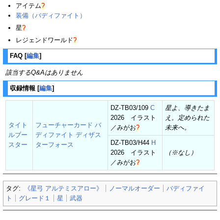
アイテム
?
装備（バディファイト）
星
?
レジェンドワールド
?
FAQ
[
編集
]
該当するQ&Aはありません
収録情報
[
編集
]
DZ-TB03/109
C
星よ、導きたま
2026 イラスト
え。定められた
タイト
フューチャーカード バ
／
みがお
?
未来へ。
ルブー
ディファイト ディザス
DZ-TB03/H44
H
スター
ターフォース
2026 イラスト
（※なし）
／
みがお
?
タグ:
《星弓 アルテミスアロー》
ノーマルオーダー
バディファイ
ト
グレード１
星
武器