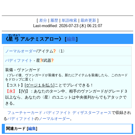
[
差分
|
履歴
|
単語検索
|
最終更新
]
Last-modified: 2026-07-23 (木) 06:21:07
せい
きゅう
《
星
弓
アルテミスアロー》
[
編集
]
ノーマルオーダー
/
アイテム
?
〈1〉
バディファイト
-
星
?
/
武器
?
装備－ヴァンガード
（プレイ後、ヴァンガードが装備する。新たにアイテムを装備したら、このカード
をドロップに置く）
【コスト】[
ゲージ１を払う
]ことでプレイできる！
【永】
【(V)】：あなたのターン中、相手のヴァンガードがグレード３
以上なら、あなたの〈星〉のユニットは中央後列からでもアタックで
きる。
フューチャーカード バディファイト ディザスターフォース
で収録され
る
バディファイト
の
ノーマルオーダー
。
関連カード
[
編集
]