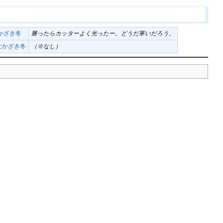
かざき冬
勝ったらカッターよく光ったー。どうだ寒いだろう。
なかざき冬
（※なし）