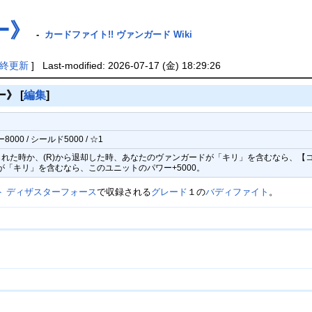
ー》
-
カードファイト!! ヴァンガード Wiki
終更新
] Last-modified: 2026-07-17 (金) 18:29:26
ー》
[
編集
]
000 / シールド5000 / ☆1
れた時か、(R)から退却した時、あなたのヴァンガードが「キリ」を含むなら、【コ
が「キリ」を含むなら、このユニットのパワー+5000。
ト ディザスターフォース
で収録される
グレード
１の
バディファイト
。