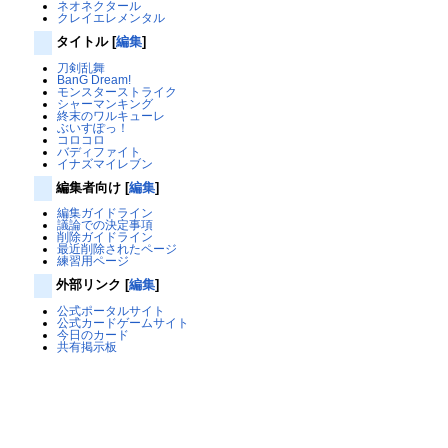
ネオネクタール
クレイエレメンタル
タイトル
[
編集
]
刀剣乱舞
BanG Dream!
モンスターストライク
シャーマンキング
終末のワルキューレ
ぶいすぽっ！
コロコロ
バディファイト
イナズマイレブン
編集者向け
[
編集
]
編集ガイドライン
議論での決定事項
削除ガイドライン
最近削除されたページ
練習用ページ
外部リンク
[
編集
]
公式ポータルサイト
公式カードゲームサイト
今日のカード
共有掲示板