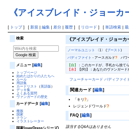
《アイスブレイド・ジョーカ
[
トップ
] [
新規
|
編集
|
差分
|
履歴
] [
リロード
] [
単語検索
|
最
検索
《アイスブレイド・ジョーカ
ノーマルユニット
〈1〉 (
ブースト
)
バディファイト
-
アースガルド
?
パワー8
メニュー
[
編集
]
【自】
：このカードが、手札から捨てら
【永】
【(R)】：あなたのヴァンガード
トップページ
始めたばかりの人たちへ
フューチャーカード バディファイ
ルール
用語集
カードリスト
（
英語版
）
関連カード
[
編集
]
デッキ集
よくある質問
ヴァンガードの歴史
「
キリ
?
」
カードデータ
[
編集
]
レジェンドワールド
?
種族
国家
FAQ
[
編集
]
クラン
イラストレーター
該当するQ&Aはありません
国家(overDressシリーズ)