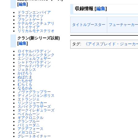
[
編集
]
収録情報
[
編集
]
ドラゴンエンパイア
ダークステイツ
ブラントゲート
ケテルサンクチュアリ
タイトルブースター
フューチャーカー
ストイケイア
リリカルモナステリオ
クラン(新シリーズ以前)
[
編集
]
タグ:
《アイスブレイド・ジョーカ
ロイヤルパラディン
オラクルシンクタンク
エンジェルフェザー
シャドウパラディン
ゴールドパラディン
ジェネシス
かげろう
ぬばたま
たちかぜ
むらくも
なるかみ
ノヴァグラップラー
ディメンジョンポリス
エトランジェ
リンクジョーカー
スパイクブラザーズ
ダークイレギュラーズ
ペイルムーン
ギアクロニクル
グランブルー
バミューダ△
アクアフォース
メガコロニー
グレートネイチャー