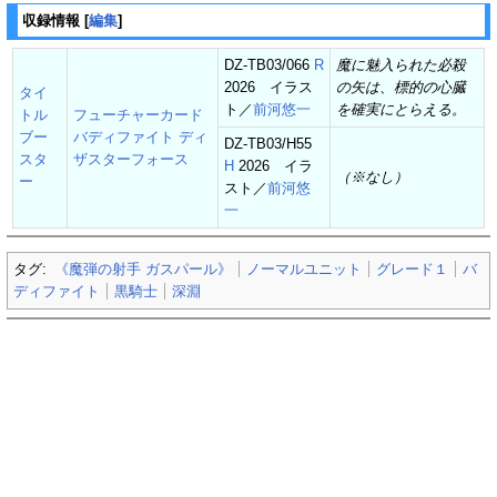
収録情報
[
編集
]
DZ-TB03/066
R
魔に魅入られた必殺
2026 イラス
の矢は、標的の心臓
タイ
ト／
前河悠一
を確実にとらえる。
トル
フューチャーカード
ブー
バディファイト ディ
DZ-TB03/H55
スタ
ザスターフォース
H
2026 イラ
（※なし）
ー
スト／
前河悠
一
タグ:
《魔弾の射手 ガスパール》
ノーマルユニット
グレード１
バ
ディファイト
黒騎士
深淵