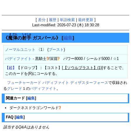
[
差分
|
履歴
|
単語検索
|
最終更新
]
Last-modified: 2026-07-23 (木) 18:30:28
ま
だん
しゃ
しゅ
《
魔
弾
の
射
手
ガスパール》
[
編集
]
ノーマルユニット
〈1〉 (
ブースト
)
バディファイト
-
黒騎士
?
/
深淵
?
パワー8000 / シールド5000 / ☆1
【起】
【ドロップ】：【コスト】[
【ソウルブラスト】(1)
]することで、
このカードを(R)にコールする。
フューチャーカード バディファイト ディザスターフォース
で収録され
る
グレード
１の
バディファイト
。
関連カード
[
編集
]
ダークネスドラゴンワールド
?
FAQ
[
編集
]
該当するQ&Aはありません