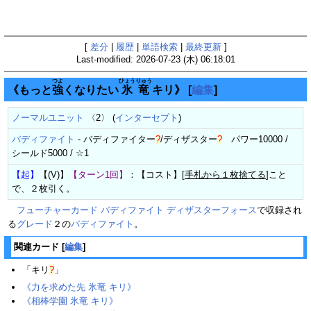
[
差分
|
履歴
|
単語検索
|
最終更新
]
Last-modified: 2026-07-23 (木) 06:18:01
つよ
ひょう
りゅう
《もっと
強
くなりたい
氷
竜
キリ》
[
編集
]
ノーマルユニット
〈2〉 (
インターセプト
)
バディファイト
-
バディファイター
?
/
ディザスター
?
パワー10000 /
シールド5000 / ☆1
【起】
【(V)】
【ターン1回】
：【コスト】[
手札から１枚捨てる
]こと
で、２枚引く。
フューチャーカード バディファイト ディザスターフォース
で収録され
る
グレード
２の
バディファイト
。
関連カード
[
編集
]
「
キリ
?
」
《力を求めた先 氷竜 キリ》
《相棒学園 氷竜 キリ》