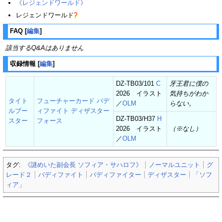
《レジェンドワールド》
レジェンドワールド
?
FAQ
[
編集
]
該当するQ&Aはありません
収録情報
[
編集
]
DZ-TB03/101
C
牙王君に僕の
2026 イラスト
気持ちがわか
タイト
フューチャーカード バデ
／
OLM
らない。
ルブー
ィファイト ディザスター
DZ-TB03/H37
H
スター
フォース
2026 イラスト
（※なし）
／
OLM
タグ:
《謎めいた副会長 ソフィア・サハロフ》
ノーマルユニット
グ
レード２
バディファイト
バディファイター
ディザスター
「ソフ
ィア」