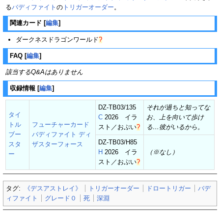
る
バディファイト
の
トリガーオーダー
。
関連カード
[
編集
]
ダークネスドラゴンワールド
?
FAQ
[
編集
]
該当するQ&Aはありません
収録情報
[
編集
]
DZ-TB03/135
それが過ちと知ってな
タイ
C
2026 イラ
お、上を向いて歩け
トル
フューチャーカード
スト／
おぶい
?
る…彼がいるから。
ブー
バディファイト ディ
DZ-TB03/H85
スタ
ザスターフォース
H
2026 イラ
（※なし）
ー
スト／
おぶい
?
タグ:
《デスアストレイ》
トリガーオーダー
ドロートリガー
バデ
ィファイト
グレード０
死
深淵