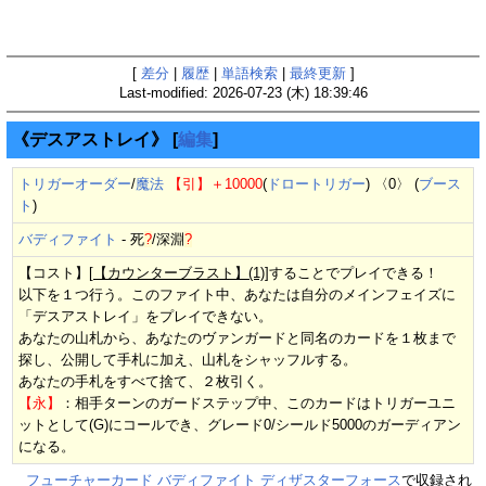
[
差分
|
履歴
|
単語検索
|
最終更新
]
Last-modified: 2026-07-23 (木) 18:39:46
《デスアストレイ》
[
編集
]
トリガーオーダー
/
魔法
【引】
＋10000
(
ドロートリガー
) 〈0〉 (
ブース
ト
)
バディファイト
-
死
?
/
深淵
?
【コスト】[
【カウンターブラスト】(1)
]することでプレイできる！
以下を１つ行う。このファイト中、あなたは自分のメインフェイズに
「デスアストレイ」をプレイできない。
あなたの山札から、あなたのヴァンガードと同名のカードを１枚まで
探し、公開して手札に加え、山札をシャッフルする。
あなたの手札をすべて捨て、２枚引く。
【永】
：相手ターンのガードステップ中、このカードはトリガーユニ
ットとして(G)にコールでき、グレード0/シールド5000のガーディアン
になる。
フューチャーカード バディファイト ディザスターフォース
で収録され