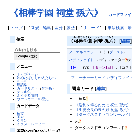
《相棒学園 祠堂 孫六》
-
カードファイト
[
トップ
] [
新規
|
編集
|
差分
|
履歴
] [
リロード
] [
単語検索
|
最
あい
ぼう
がく
えん
し
どう
まご
ろく
検索
《
相
棒
学
園
祠
堂
孫
六
》
[
編集
]
ノーマルユニット
〈1〉 (
ブースト
)
バディファイト
-
バディファイター
?
/
デ
メニュー
【起】
【(V)】
【ターン1回】
：【コスト
トップページ
フューチャーカード バディファイ
始めたばかりの人たちへ
ルール
用語集
関連カード
[
編集
]
カードリスト
（
英語版
）
デッキ集
よくある質問
「
祠堂
?
」
ヴァンガードの歴史
《勝利を得るために 祠堂 孫六》
カードデータ
《生徒会長の裏の顔 祠堂 孫六》
種族
《ダークネスドラゴンワールド
国家
クラン
死
?
イラストレーター
ダークネスドラゴンワールド
?
国家(overDressシリーズ)