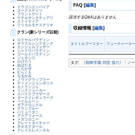
FAQ
[
編集
]
ドラゴンエンパイア
ダークステイツ
ブラントゲート
該当するQ&Aはありません
ケテルサンクチュアリ
ストイケイア
リリカルモナステリオ
収録情報
[
編集
]
クラン(新シリーズ以前)
ロイヤルパラディン
オラクルシンクタンク
タイトルブースター
フューチャーカー
エンジェルフェザー
シャドウパラディン
ゴールドパラディン
ジェネシス
かげろう
タグ:
《相棒学園 祠堂 孫六》
ノ
ぬばたま
たちかぜ
むらくも
なるかみ
ノヴァグラップラー
ディメンジョンポリス
エトランジェ
リンクジョーカー
スパイクブラザーズ
ダークイレギュラーズ
ペイルムーン
ギアクロニクル
グランブルー
バミューダ△
アクアフォース
メガコロニー
グレートネイチャー
ネオネクタール
クレイエレメンタル