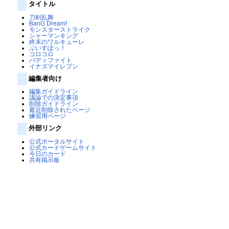
タイトル
刀剣乱舞
BanG Dream!
モンスターストライク
シャーマンキング
終末のワルキューレ
ぶいすぽっ！
コロコロ
バディファイト
イナズマイレブン
編集者向け
編集ガイドライン
議論での決定事項
削除ガイドライン
最近削除されたページ
練習用ページ
外部リンク
公式ポータルサイト
公式カードゲームサイト
今日のカード
共有掲示板