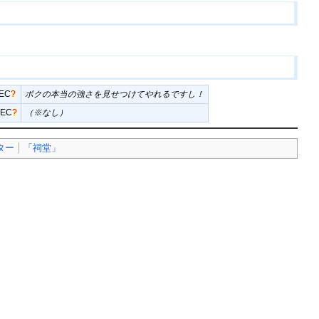
EC
?
ボクの本当の強さを見せつけてやれるですし！
BEC
?
（※なし）
ター
「祠堂」