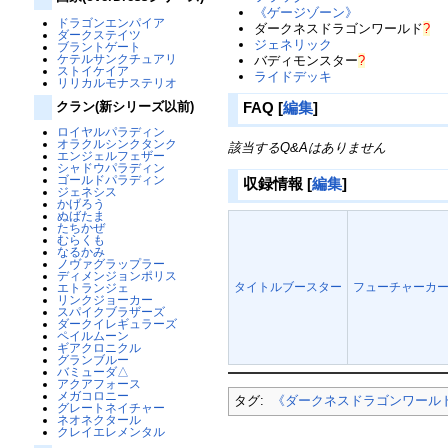
《ゲージゾーン》
ドラゴンエンパイア
ダークネスドラゴンワールド
?
ダークステイツ
ジェネリック
ブラントゲート
ケテルサンクチュアリ
バディモンスター
?
ストイケイア
ライドデッキ
リリカルモナステリオ
クラン(新シリーズ以前)
FAQ
[
編集
]
ロイヤルパラディン
オラクルシンクタンク
該当するQ&Aはありません
エンジェルフェザー
シャドウパラディン
ゴールドパラディン
収録情報
[
編集
]
ジェネシス
かげろう
ぬばたま
たちかぜ
むらくも
なるかみ
ノヴァグラップラー
ディメンジョンポリス
タイトルブースター
フューチャーカー
エトランジェ
リンクジョーカー
スパイクブラザーズ
ダークイレギュラーズ
ペイルムーン
ギアクロニクル
グランブルー
バミューダ△
アクアフォース
メガコロニー
タグ:
《ダークネスドラゴンワール
グレートネイチャー
ネオネクタール
クレイエレメンタル