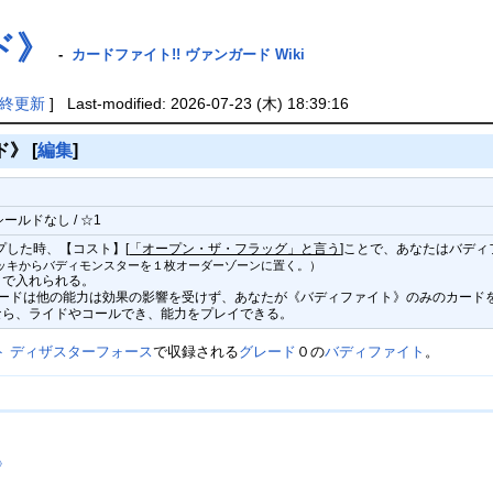
ド》
-
カードファイト!! ヴァンガード Wiki
終更新
] Last-modified: 2026-07-23 (木) 18:39:16
ド》
[
編集
]
シールドなし / ☆1
プした時、【コスト】[
「オープン・ザ・フラッグ」と言う
]ことで、あなたはバデ
ッキからバディモンスターを１枚オーダーゾーンに置く。）
まで入れられる。
のカードは他の能力は効果の影響を受けず、あなたが《バディファイト》のみのカー
なら、ライドやコールでき、能力をプレイできる。
ト ディザスターフォース
で収録される
グレード
０の
バディファイト
。
》