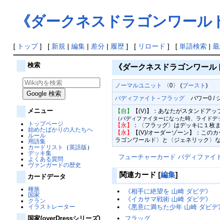
《ダークネスドラゴンワール
[
トップ
] [
新規
|
編集
|
差分
|
履歴
] [
リロード
] [
単語検索
|
最
検索
《ダークネスドラゴンワール
ノーマルユニット
〈0〉 (
ブースト
)
バディファイト
-
フラッグ
パワー0 / 
メニュー
【自】
【(V)】：あなたがスタンドアッ
（バディファイターになった時、ライドデ
トップページ
【永】
：〈フラッグ〉はデッキに１枚
始めたばかりの人たちへ
【永】
【(V)/オーダーゾーン】：こ
ルール
ラゴンワールド〉と〈ジェネリック〉
用語集
カードリスト
（
英語版
）
デッキ集
フューチャーカード バディファイ
よくある質問
ヴァンガードの歴史
関連カード
[
編集
]
カードデータ
種族
《相手に絶望を 山崎 ダビデ》
国家
《イカサマ戦術 山崎 ダビデ》
クラン
イラストレーター
《悪意に満ちた少年 山崎 ダビデ
フラッグ
国家(overDressシリーズ)