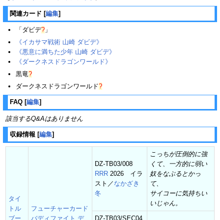
関連カード
[
編集
]
「
ダビデ
?
」
《イカサマ戦術 山崎 ダビデ》
《悪意に満ちた少年 山崎 ダビデ》
《ダークネスドラゴンワールド》
黒竜
?
ダークネスドラゴンワールド
?
FAQ
[
編集
]
該当するQ&Aはありません
収録情報
[
編集
]
こっちが圧倒的に強
DZ-TB03/008
くて、一方的に弱い
RRR
2026 イラ
奴をなぶるとかっ
スト／
なかざき
て、
冬
サイコーに気持ちい
タイ
いじゃん。
トル
フューチャーカード
ブー
バディファイト デ
DZ-TB03/SEC04