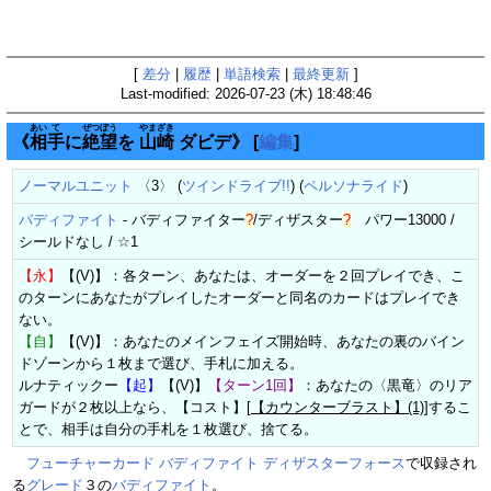
[
差分
|
履歴
|
単語検索
|
最終更新
]
Last-modified: 2026-07-23 (木) 18:48:46
あい
て
ぜつ
ぼう
やま
ざき
《
相
手
に
絶
望
を
山
崎
ダビデ》
[
編集
]
ノーマルユニット
〈3〉 (
ツインドライブ!!
) (
ペルソナライド
)
バディファイト
-
バディファイター
?
/
ディザスター
?
パワー13000 /
シールドなし / ☆1
【永】
【(V)】：各ターン、あなたは、オーダーを２回プレイでき、こ
のターンにあなたがプレイしたオーダーと同名のカードはプレイでき
ない。
【自】
【(V)】：あなたのメインフェイズ開始時、あなたの裏のバイン
ドゾーンから１枚まで選び、手札に加える。
ルナティックー
【起】
【(V)】
【ターン1回】
：あなたの〈黒竜〉のリア
ガードが２枚以上なら、【コスト】[
【カウンターブラスト】(1)
]するこ
とで、相手は自分の手札を１枚選び、捨てる。
フューチャーカード バディファイト ディザスターフォース
で収録され
る
グレード
３の
バディファイト
。