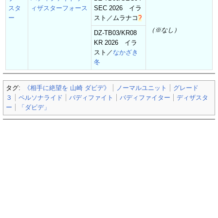
スタ
ィザスターフォース
SEC 2026 イラ
ー
スト／
ムラナコ
?
（※なし）
DZ-TB03/KR08
KR 2026 イラ
スト／
なかざき
冬
タグ:
《相手に絶望を 山崎 ダビデ》
ノーマルユニット
グレード
３
ペルソナライド
バディファイト
バディファイター
ディザスタ
ー
「ダビデ」