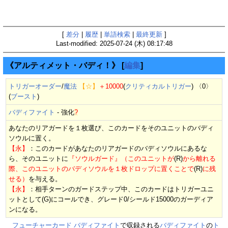
[
差分
|
履歴
|
単語検索
|
最終更新
]
Last-modified: 2025-07-24 (木) 08:17:48
《アルティメット・バディ！》
[
編集
]
トリガーオーダー
/
魔法
【☆】
＋10000
(
クリティカルトリガー
) 〈0〉
(
ブースト
)
バディファイト
-
強化
?
あなたのリアガードを１枚選び、このカードをそのユニットのバディ
ソウルに置く。
【永】
：このカードがあなたのリアガードのバディソウルにあるな
ら、そのユニットに
『ソウルガード』（このユニットが
(R)
から離れる
際、このユニットのバディソウルを１枚ドロップに置くことで
(R)
に残
せる）
を与える。
【永】
：相手ターンのガードステップ中、このカードはトリガーユニ
ットとして(G)にコールでき、グレード0/シールド15000のガーディア
ンになる。
フューチャーカード バディファイト
で収録される
バディファイト
の
ト