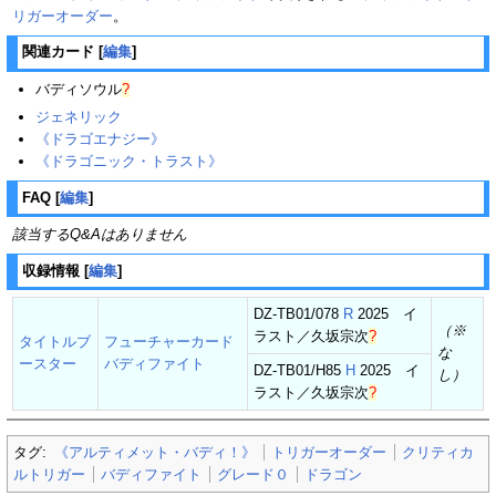
リガーオーダー
。
関連カード
[
編集
]
バディソウル
?
ジェネリック
《ドラゴエナジー》
《ドラゴニック・トラスト》
FAQ
[
編集
]
該当するQ&Aはありません
収録情報
[
編集
]
DZ-TB01/078
R
2025 イ
（※
ラスト／
久坂宗次
?
タイトルブ
フューチャーカード
な
ースター
バディファイト
DZ-TB01/H85
H
2025 イ
し）
ラスト／
久坂宗次
?
タグ:
《アルティメット・バディ！》
トリガーオーダー
クリティカ
ルトリガー
バディファイト
グレード０
ドラゴン