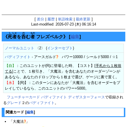
[
差分
|
履歴
|
単語検索
|
最終更新
]
Last-modified: 2026-07-23 (木) 06:16:14
し
しゃ
の
もの
《
死
者
を
呑
む
者
フレズベルク》
[
編集
]
ノーマルユニット
〈2〉 (
インターセプト
)
バディファイト
-
アースガルド
?
パワー10000 / シールド5000 / ☆1
【自】
：このユニットが(R)に登場した時、【コスト】[
手札から１枚捨
てる
]ことで、１枚引き、「大魔法」を含むあなたのオーダーゾーンが
あるなら、あなたのドロップから１枚まで選び、ゲージに裏で置く。
【永】
【(R)】：このターンにあなたが「大魔法」を含むオーダーをプ
レイしているなら、このユニットのパワー+5000。
フューチャーカード バディファイト ディザスターフォース
で収録され
る
グレード
２の
バディファイト
。
関連カード
[
編集
]
「
大魔法
?
」