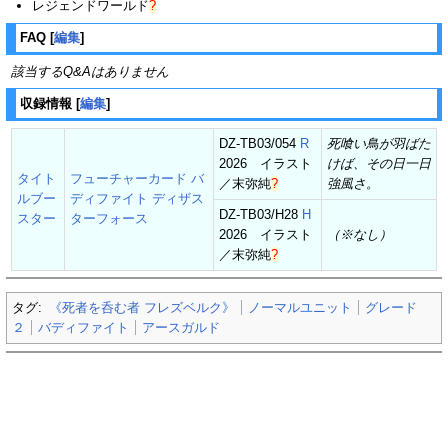
レジェンドワールド
?
FAQ
[
編集
]
該当するQ&Aはありません
収録情報
[
編集
]
DZ-TB03/054
R
死喰い鳥が羽ばた
2026 イラスト
けば、その日一日
タイト
フューチャーカード バ
／
末弥純
?
強風さ。
ルブー
ディファイト ディザス
DZ-TB03/H28
H
スター
ターフォース
2026 イラスト
（※なし）
／
末弥純
?
タグ:
《死者を呑む者 フレズベルク》
ノーマルユニット
グレード
２
バディファイト
アースガルド