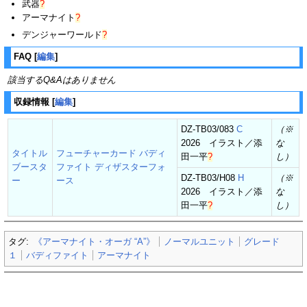
武器
?
アーマナイト
?
デンジャーワールド
?
FAQ
[
編集
]
該当するQ&Aはありません
収録情報
[
編集
]
DZ-TB03/083
C
（※
2026 イラスト／
添
な
タイトル
フューチャーカード バディ
田一平
?
し）
ブースタ
ファイト ディザスターフォ
DZ-TB03/H08
H
（※
ー
ース
2026 イラスト／
添
な
田一平
?
し）
タグ:
《アーマナイト・オーガ “A”》
ノーマルユニット
グレード
１
バディファイト
アーマナイト