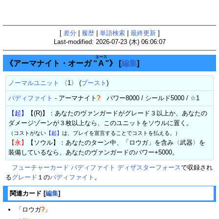
[
差分
|
履歴
|
単語検索
|
最終更新
]
Last-modified: 2026-07-23 (木) 06:06:07
エース
《アーマナイト・オーガ “
A
”》
[
編集
]
ノーマルユニット
〈1〉 (
ブースト
)
バディファイト
-
アーマナイト
?
パワー8000 / シールド5000 / ☆1
【起】
【(R)】：あなたのヴァンガードがグレード３以上か、あなたの
ダメージゾーンが３枚以上なら、このユニットをソウルに置く。
（コストがない
【起】
は、プレイを宣言することでコストを払える。）
【永】
【ソウル】：あなたのターン中、「ロウガ」を含み〈武器〉を
装備しているなら、あなたのヴァンガードのパワー+5000。
フューチャーカード バディファイト ディザスターフォース
で収録され
る
グレード
１の
バディファイト
。
関連カード
[
編集
]
「
ロウガ
?
」