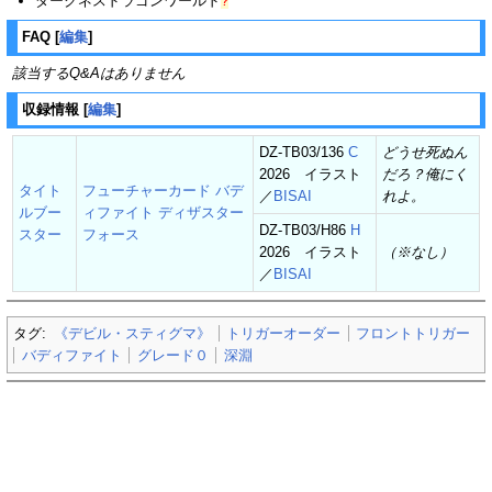
ダークネスドラゴンワールド
?
FAQ
[
編集
]
該当するQ&Aはありません
収録情報
[
編集
]
DZ-TB03/136
C
どうせ死ぬん
2026 イラスト
だろ？俺にく
タイト
フューチャーカード バデ
／
BISAI
れよ。
ルブー
ィファイト ディザスター
DZ-TB03/H86
H
スター
フォース
2026 イラスト
（※なし）
／
BISAI
タグ:
《デビル・スティグマ》
トリガーオーダー
フロントトリガー
バディファイト
グレード０
深淵