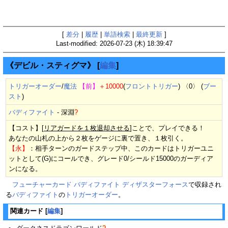
[
差分
|
履歴
|
単語検索
|
最終更新
]
Last-modified: 2026-07-23 (木) 18:39:47
《デビル・スティグマ》
[
編集
]
トリガーオーダー
/
魔法
【前】
＋10000
(
フロントトリガー
) 〈0〉 (
ブー
スト
)
バディファイト
-
深淵
?
【コスト】[
リアガードを１枚退却させる
]ことで、プレイできる！
あなたの山札の上から２枚をゲージに裏で置き、１枚引く。
【永】
：相手ターンのガードステップ中、このカードはトリガーユニ
ットとして(G)にコールでき、グレード0/シールド15000のガーディア
ンになる。
フューチャーカード バディファイト ディザスターフォース
で収録され
る
バディファイト
の
トリガーオーダー
。
関連カード
[
編集
]