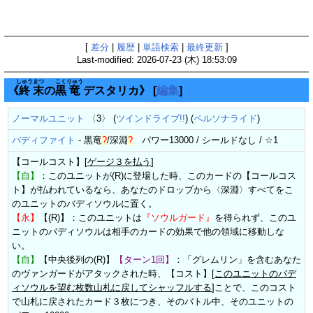
[
差分
|
履歴
|
単語検索
|
最終更新
]
Last-modified: 2026-07-23 (木) 18:53:09
しゅう
まつ
こく
りゅう
《
終
末
の
黒
竜
デスタリカ》
[
編集
]
ノーマルユニット
〈3〉 (
ツインドライブ!!
) (
ペルソナライド
)
バディファイト
-
黒竜
?
/
深淵
?
パワー13000 / シールドなし / ☆1
【コールコスト】[
ゲージ３を払う
]
【自】
：このユニットが(R)に登場した時、このカードの【コールコス
ト】が払われているなら、あなたのドロップから〈深淵〉すべてをこ
のユニットのバディソウルに置く。
【永】
【(R)】：このユニットは
『ソウルガード』
を得られず、このユ
ニットのバディソウルは相手のカードの効果で他の領域に移動しな
い。
【自】
【中央後列の(R)】
【ターン1回】
：「グレムリン」を含むあなた
のヴァンガードがアタックされた時、【コスト】[
このユニットのバデ
ィソウルを望む枚数山札に戻してシャッフルする
]ことで、このコスト
で山札に戻されたカード３枚につき、そのバトル中、そのユニットの