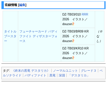
収録情報
[
編集
]
DZ-TB03/010
RRR
2026 イラスト／
douzen
?
タイトル
フューチャーカード バディ
DZ-TB03/BR09 KR
（※
ブースタ
ファイト ディザスターフォ
2026 イラスト／
な
ー
ース
douzen
?
し）
DZ-TB03/KR10 KR
2026 イラスト／
douzen
?
タグ:
《終末の黒竜 デスタリカ》
ノーマルユニット
グレード３
ペ
ルソナライド
バディファイト
黒竜
深淵
「デスタリカ」