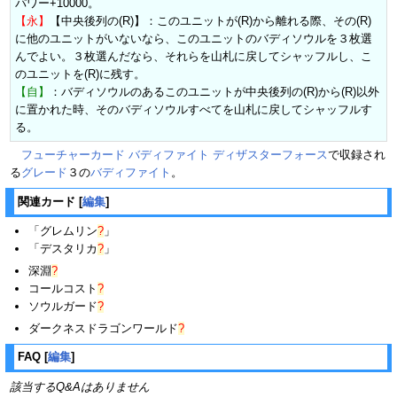
パワー+10000。
【永】
【中央後列の(R)】：このユニットが(R)から離れる際、その(R)
に他のユニットがいないなら、このユニットのバディソウルを３枚選
んでよい。３枚選んだなら、それらを山札に戻してシャッフルし、こ
のユニットを(R)に残す。
【自】
：バディソウルのあるこのユニットが中央後列の(R)から(R)以外
に置かれた時、そのバディソウルすべてを山札に戻してシャッフルす
る。
フューチャーカード バディファイト ディザスターフォース
で収録され
る
グレード
３の
バディファイト
。
関連カード
[
編集
]
「
グレムリン
?
」
「
デスタリカ
?
」
深淵
?
コールコスト
?
ソウルガード
?
ダークネスドラゴンワールド
?
FAQ
[
編集
]
該当するQ&Aはありません