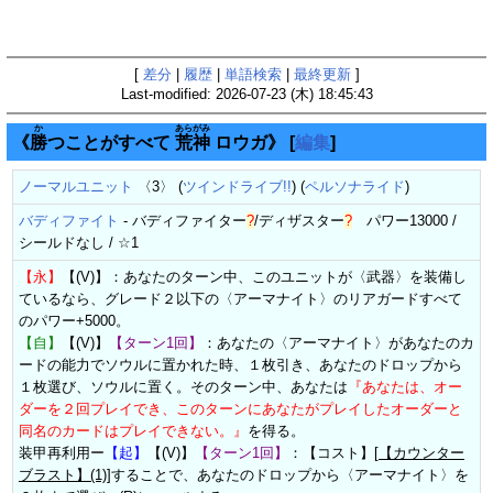
[
差分
|
履歴
|
単語検索
|
最終更新
]
Last-modified: 2026-07-23 (木) 18:45:43
か
あら
がみ
《
勝
つことがすべて
荒
神
ロウガ》
[
編集
]
ノーマルユニット
〈3〉 (
ツインドライブ!!
) (
ペルソナライド
)
バディファイト
-
バディファイター
?
/
ディザスター
?
パワー13000 /
シールドなし / ☆1
【永】
【(V)】：あなたのターン中、このユニットが〈武器〉を装備し
ているなら、グレード２以下の〈アーマナイト〉のリアガードすべて
のパワー+5000。
【自】
【(V)】
【ターン1回】
：あなたの〈アーマナイト〉があなたのカ
ードの能力でソウルに置かれた時、１枚引き、あなたのドロップから
１枚選び、ソウルに置く。そのターン中、あなたは
『あなたは、オー
ダーを２回プレイでき、このターンにあなたがプレイしたオーダーと
同名のカードはプレイできない。』
を得る。
装甲再利用ー
【起】
【(V)】
【ターン1回】
：【コスト】[
【カウンター
ブラスト】(1)
]することで、あなたのドロップから〈アーマナイト〉を