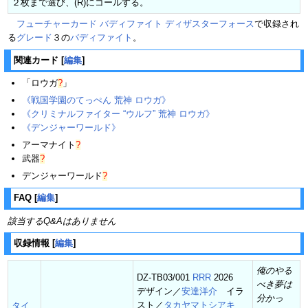
２枚まで選び、(R)にコールする。
フューチャーカード バディファイト ディザスターフォース
で収録され
る
グレード
３の
バディファイト
。
関連カード
[
編集
]
「
ロウガ
?
」
《戦国学園のてっぺん 荒神 ロウガ》
《クリミナルファイター “ウルフ” 荒神 ロウガ》
《デンジャーワールド》
アーマナイト
?
武器
?
デンジャーワールド
?
FAQ
[
編集
]
該当するQ&Aはありません
収録情報
[
編集
]
俺のやる
DZ-TB03/001
RRR
2026
べき夢は
デザイン／
安達洋介
イラ
分かっ
スト／
タカヤマトシアキ
タイ