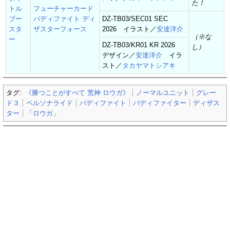
た！
トル
フューチャーカード
ブー
バディファイト ディ
DZ-TB03/SEC01 SEC
スタ
ザスターフォース
2026 イラスト／
安達洋介
（※な
ー
DZ-TB03/KR01 KR 2026
し）
デザイン／
安達洋介
イラ
スト／
タカヤマトシアキ
タグ:
《勝つことがすべて 荒神 ロウガ》
ノーマルユニット
グレー
ド３
ペルソナライド
バディファイト
バディファイター
ディザス
ター
「ロウガ」