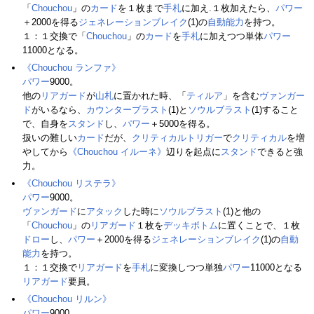
「
Chouchou
」の
カード
を１枚まで
手札
に加え.１枚加えたら、
パワー
＋2000を得る
ジェネレーションブレイク
(1)の
自動能力
を持つ。
１：１交換で「
Chouchou
」の
カード
を
手札
に加えつつ単体
パワー
11000となる。
《Chouchou ランファ》
パワー
9000。
他の
リアガード
が
山札
に置かれた時、「
ティルア
」を含む
ヴァンガー
ド
がいるなら、
カウンターブラスト
(1)と
ソウルブラスト
(1)すること
で、自身を
スタンド
し、
パワー
＋5000を得る。
扱いの難しい
カード
だが、
クリティカルトリガー
で
クリティカル
を増
やしてから
《Chouchou イルーネ》
辺りを起点に
スタンド
できると強
力。
《Chouchou リステラ》
パワー
9000。
ヴァンガード
に
アタック
した時に
ソウルブラスト
(1)と他の
「
Chouchou
」の
リアガード
１枚を
デッキボトム
に置くことで、１枚
ドロー
し、
パワー
＋2000を得る
ジェネレーションブレイク
(1)の
自動
能力
を持つ。
１：１交換で
リアガード
を
手札
に変換しつつ単独
パワー
11000となる
リアガード
要員。
《Chouchou リルン》
パワー
9000。