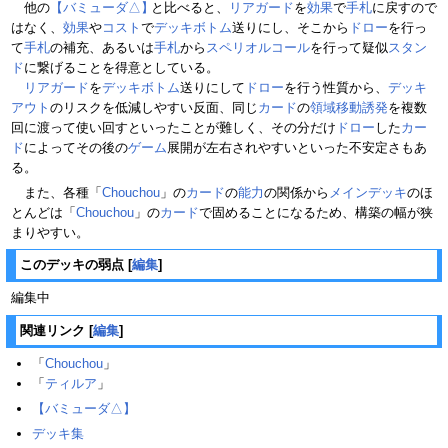
他の
【バミューダ△】
と比べると、
リアガード
を
効果
で
手札
に戻すので
はなく、
効果
や
コスト
で
デッキボトム
送りにし、そこから
ドロー
を行っ
て
手札
の補充、あるいは
手札
から
スペリオルコール
を行って疑似
スタン
ド
に繋げることを得意としている。
リアガード
を
デッキボトム
送りにして
ドロー
を行う性質から、
デッキ
アウト
のリスクを低減しやすい反面、同じ
カード
の
領域移動誘発
を複数
回に渡って使い回すといったことが難しく、その分だけ
ドロー
した
カー
ド
によってその後の
ゲーム
展開が左右されやすいといった不安定さもあ
る。
また、各種「
Chouchou
」の
カード
の
能力
の関係から
メインデッキ
のほ
とんどは「
Chouchou
」の
カード
で固めることになるため、構築の幅が狭
まりやすい。
このデッキの弱点
[
編集
]
編集中
関連リンク
[
編集
]
「
Chouchou
」
「
ティルア
」
【バミューダ△】
デッキ集