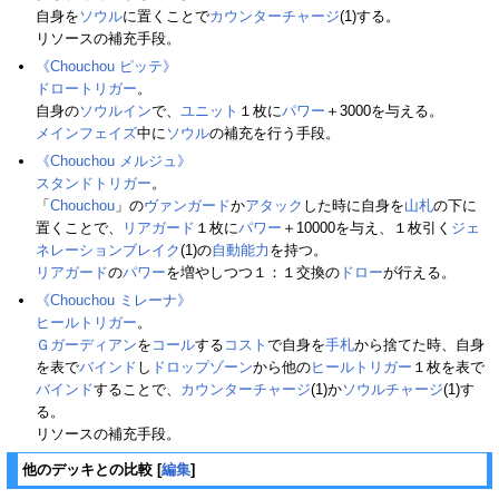
自身を
ソウル
に置くことで
カウンターチャージ
(1)する。
リソースの補充手段。
《Chouchou ピッテ》
ドロートリガー
。
自身の
ソウルイン
で、
ユニット
１枚に
パワー
＋3000を与える。
メインフェイズ
中に
ソウル
の補充を行う手段。
《Chouchou メルジュ》
スタンドトリガー
。
「
Chouchou
」の
ヴァンガード
か
アタック
した時に自身を
山札
の下に
置くことで、
リアガード
１枚に
パワー
＋10000を与え、１枚引く
ジェ
ネレーションブレイク
(1)の
自動能力
を持つ。
リアガード
の
パワー
を増やしつつ１：１交換の
ドロー
が行える。
《Chouchou ミレーナ》
ヒールトリガー
。
Ｇガーディアン
を
コール
する
コスト
で自身を
手札
から捨てた時、自身
を表で
バインド
し
ドロップゾーン
から他の
ヒールトリガー
１枚を表で
バインド
することで、
カウンターチャージ
(1)か
ソウルチャージ
(1)す
る。
リソースの補充手段。
他のデッキとの比較
[
編集
]