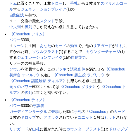
トム
に置くことで、１枚
ドロー
し、
手札
から１枚まで
スペリオルコー
ル
する
ジェネレーションブレイク
(1)の
自動能力
を持つ。
１：１交換の疑似
スタンド
手段。
中央列
の
後列
でしか使えない点に注意しておきたい。
《Chouchou アリム》
パワー
6000。
１
ターン
に１回、
あなた
の
カード
の
効果
で、他の
リアガード
が
山札
に
置かれた時、
ソウルブラスト
(1)することで、
カウンターチャージ
(1)
する
ジェネレーションブレイク
(1)の
自動能力
。
リソースの補充手段。
ソウル
を消費する点、この
デッキ
で
誘発条件
を満たせる
《Chouchou
初舞台 ティルア》
の他、
《Chouchou 超主役 ラプリア》
や
《Chouchou 話題騒然 ティルア》
に限られる点に注意。
元々のパワー
6000については
《Chouchou ダリナ》
や
《Chouchou ト
ルア》
の
後列
に置くと補いやすい。
《Chouchou ティノ》
パワー
6000の
守護者
。
ガーディアンサークル
に
登場
した時に
手札
の「
Chouchou
」の
カード
１枚の
ドロップ
で、
アタック
されている
ユニット
１枚は
ヒット
されな
い。
リアガード
が
山札
に置かれた時に
カウンターブラスト
(1)と
ドロップゾ