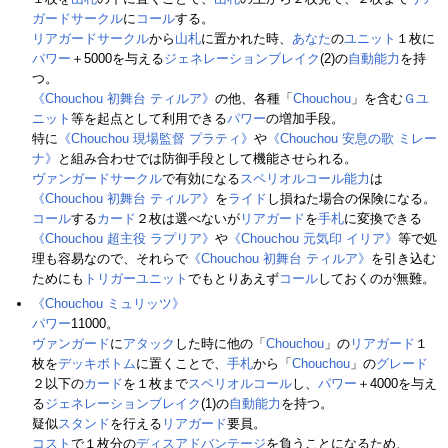
ガードサークル
に
コール
する。
リアガードサークル
から
山札
に置かれた時、
あなた
の
ユニット
１枚に
パワー
＋5000を与える
ジェネレーションブレイク
(2)の
自動能力
を持
つ。
《Chouchou 初舞台 ティルア》
の他、各種「
Chouchou
」を含む
Ｇユ
ニット
等を起点として利用できる
パワー
の増加手段。
特に
《Chouchou 現場監督 プラティ》
や
《Chouchou 安息の歌 ミレー
ナ》
と組み合わせでは防御手段として機能させられる。
ヴァンガードサークル
で有効になる
スペリオルコール
能力
は
《Chouchou 初舞台 ティルア》
を
ライド
し損ねた場合の保険になる。
コール
する
カード
２枚は選べないが
リアガード
を
手札
に変換できる
《Chouchou 超主役 ラプリア》
や
《Chouchou 元気印 イリア》
等で処
理も容易なので、それらで
《Chouchou 初舞台 ティルア》
を引き込む
ためにも
トリガーユニット
でもとりあえず
コール
しておくのが無難。
《Chouchou ミュリッツ》
パワー
11000。
ヴァンガード
に
アタック
した時に他の「
Chouchou
」の
リアガード
１
枚を
デッキボトム
に置くことで、
手札
から「
Chouchou
」の
グレード
２以下の
カード
を１枚まで
スペリオルコール
し、
パワー
＋4000を与え
る
ジェネレーションブレイク
(1)の
自動能力
を持つ。
疑似
スタンド
を行える
リアガード
要員。
コスト
で１枚分の
ディスアドバンテージ
を負うことになるため、