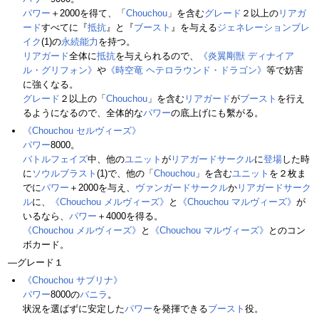
パワー
＋2000を得て、「
Chouchou
」を含む
グレード
２以上の
リアガ
ード
すべてに『
抵抗
』と『
ブースト
』を与える
ジェネレーションブレ
イク
(1)の
永続能力
を持つ。
リアガード
全体に
抵抗
を与えられるので、
《炎翼剛獣 ディナイア
ル・グリフォン》
や
《時空竜 ヘテロラウンド・ドラゴン》
等で妨害
に強くなる。
グレード
２以上の「
Chouchou
」を含む
リアガード
が
ブースト
を行え
るようになるので、全体的な
パワー
の底上げにも繫がる。
《Chouchou セルヴィーズ》
パワー
8000。
バトルフェイズ
中、他の
ユニット
が
リアガードサークル
に
登場
した時
に
ソウルブラスト
(1)で、他の「
Chouchou
」を含む
ユニット
を２枚ま
でに
パワー
＋2000を与え、
ヴァンガードサークル
か
リアガードサーク
ル
に、
《Chouchou メルヴィーズ》
と
《Chouchou マルヴィーズ》
が
いるなら、
パワー
＋4000を得る。
《Chouchou メルヴィーズ》
と
《Chouchou マルヴィーズ》
とのコン
ボカード。
―グレード１
《Chouchou サブリナ》
パワー
8000の
バニラ
。
状況を選ばずに安定した
パワー
を発揮できる
ブースト
役。