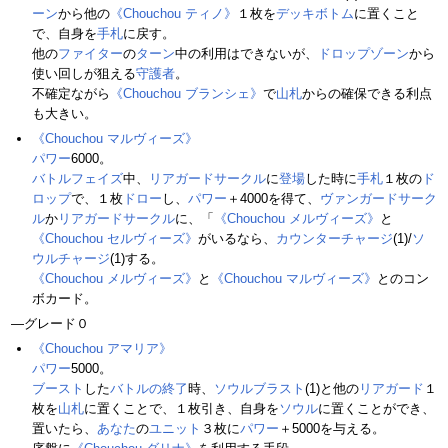
ーン
から他の
《Chouchou ティノ》
１枚を
デッキボトム
に置くこと
で、自身を
手札
に戻す。
他の
ファイター
の
ターン
中の利用はできないが、
ドロップゾーン
から
使い回しが狙える
守護者
。
不確定ながら
《Chouchou ブランシェ》
で
山札
からの確保できる利点
も大きい。
《Chouchou マルヴィーズ》
パワー
6000。
バトルフェイズ
中、
リアガードサークル
に
登場
した時に
手札
１枚の
ド
ロップ
で、１枚
ドロー
し、
パワー
＋4000を得て、
ヴァンガードサーク
ル
か
リアガードサークル
に、「
《Chouchou メルヴィーズ》
と
《Chouchou セルヴィーズ》
がいるなら、
カウンターチャージ
(1)/
ソ
ウルチャージ
(1)する。
《Chouchou メルヴィーズ》
と
《Chouchou マルヴィーズ》
とのコン
ボカード。
―グレード０
《Chouchou アマリア》
パワー
5000。
ブースト
した
バトルの終了
時、
ソウルブラスト
(1)と他の
リアガード
１
枚を
山札
に置くことで、１枚引き、自身を
ソウル
に置くことができ、
置いたら、
あなた
の
ユニット
３枚に
パワー
＋5000を与える。