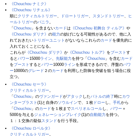
《Chouchou ナミク》
《Chouchou リチェル》
順に
クリティカルトリガー
、
ドロートリガー
、
スタンドトリガー
、
ヒ
ールトリガー
の
バニラ
。
「
Chouchou
」を含まない
カード
は
《Chouchou 初舞台 ティルア》
や
《Chouchou ダリナ》
の
能力
の妨げになる可能性があるので、他に入
れておきたい
トリガーユニット
がないならこれらの
カード
を優先的に
入れておくことになる。
これらが
《Chouchou ダリナ》
か
《Chouchou トルア》
を
ブースト
す
ると
パワー
15000
ライン
、
先駆
能力
を持つ「
Chouchou
」を含む
カード
を
ブースト
すると
パワー
10000
ライン
を形成できるので、序盤の
パワ
ー
10000の
グレード
２の
カード
を利用した防御を突破を狙う場合に役
立つ。
《Chouchou セーラ》
クリティカルトリガー
。
「
Chouchou
」の
ヴァンガード
が
アタック
した
バトルの終了
時に
カウ
ンターブラスト
(1)と自身の
ソウルイン
で、１枚
ドロー
し、
手札
から
「
Chouchou
」の
カード
を１枚まで
スペリオルコール
し、
パワー
＋
5000を与える
ジェネレーションブレイク
(1)の
自動能力
を持つ。
１：１交換の疑似
スタンド
を行う手段。
《Chouchou ロベルタ》
クリティカルトリガー
。