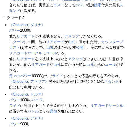
合わせて使えば、実質的に
コスト
なしで
パワー
増加
効果
付きの疑似
ス
タンド
に繋がる。
―グレード２
《Chouchou ダリナ》
パワー
10000。
他の
リアガード
が１枚以下なら、
アタック
できなくなる。
１
ターン
に１回、他の
リアガード
が
山札
に置かれた時、
カウンターブ
ラスト
(1)することで、
山札
の上から５枚
公開
し、その中から１枚まで
リアガードサークル
に
コール
する。
他に
リアガード
を２枚以上いないと
アタック
はできない点に注意は必
要だが、他の
リアガード
が
山札
に置かれた時に
山札
からの
コール
がで
きる。
元々のパワー
10000なので
ライド
することで序盤の守りを固められ、
《Chouchou アマリア》
等を組み合わせれば序盤でも疑似
スタンド
手
段として利用できる。
《Chouchou トルア》
パワー
1000の
バニラ
。
ライド
に利用することで序盤の守りを固められ、
リアガードサークル
に置いても
バトル
による
退却
を狙われにくい。
《Chouchou アヤナ》
パワー
9000。