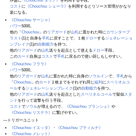
序盤に
《Chouchou ダリナ》
を利用する手段。
コスト
に
《Chouchou シェーラ》
を利用するとリソース管理がかなり
楽になる。
《Chouchou サーシャ》
パワー
5000。
他の「
Chouchou
」の
リアガード
が
山札
に置かれた時に
カウンターブ
ラスト
(1)と自身を
手札
に戻すことで、１枚
ドロー
する
ジェネレーショ
ンブレイク
(1)の
自動能力
を持つ。
他の
リアガード
の
山札
送りを起点として使える
ドロー
手段。
この
カード
自身は
コスト
で
手札
に戻るので使い回しもしやすい。
《Chouchou フララ》
パワー
5000。
他の
リアガード
が
山札
に置かれた時に自身の
ソウルイン
で、
手札
から
「
Chouchou
」の
カード
２枚までをそれぞれ同じ
縦列
に
スペリオルコ
ール
する
ジェネレーションブレイク
(1)の
自動能力
を持つ。
他の
リアガード
の
山札
送りを起点とした
スペリオルコール
で疑似
スタ
ンド
を行って追撃を行う手段。
コスト
で
ソウル
が増えるので、
《Chouchou ブランシェ》
や
《Chouchou リステラ》
に繋げやすい。
―トリガーユニット
《Chouchou イエッタ》
・
《Chouchou プティルナ》
《Chouchou メレット》