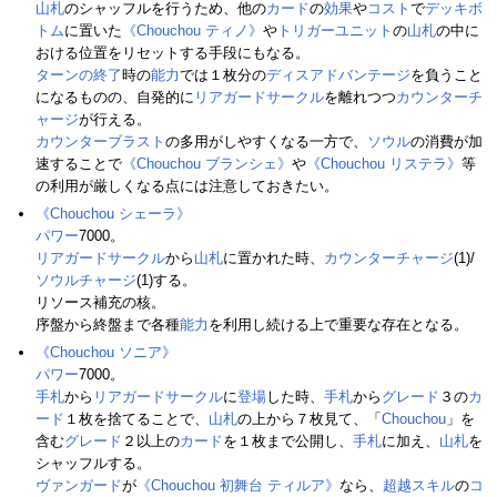
山札
のシャッフルを行うため、他の
カード
の
効果
や
コスト
で
デッキボ
トム
に置いた
《Chouchou ティノ》
や
トリガーユニット
の
山札
の中に
おける位置をリセットする手段にもなる。
ターンの終了
時の
能力
では１枚分の
ディスアドバンテージ
を負うこと
になるものの、自発的に
リアガードサークル
を離れつつ
カウンターチ
ャージ
が行える。
カウンターブラスト
の多用がしやすくなる一方で、
ソウル
の消費が加
速することで
《Chouchou ブランシェ》
や
《Chouchou リステラ》
等
の利用が厳しくなる点には注意しておきたい。
《Chouchou シェーラ》
パワー
7000。
リアガードサークル
から
山札
に置かれた時、
カウンターチャージ
(1)/
ソウルチャージ
(1)する。
リソース補充の核。
序盤から終盤まで各種
能力
を利用し続ける上で重要な存在となる。
《Chouchou ソニア》
パワー
7000。
手札
から
リアガードサークル
に
登場
した時、
手札
から
グレード
３の
カ
ード
１枚を捨てることで、
山札
の上から７枚見て、「
Chouchou
」を
含む
グレード
２以上の
カード
を１枚まで公開し、
手札
に加え、
山札
を
シャッフルする。
ヴァンガード
が
《Chouchou 初舞台 ティルア》
なら、
超越スキル
の
コ