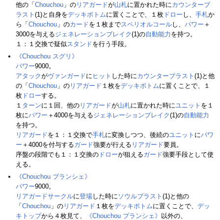
他の「
Chouchou
」の
リアガード
が
山札
に置かれた時に
カウンターブ
ラスト
(1)と自身を
デッキボトム
に置くことで、１枚
ドロー
し、
手札
か
ら「
Chouchou
」の
カード
を１枚まで
スペリオルコール
し、
パワー
＋
3000を与える
ジェネレーションブレイク
(1)の
自動能力
を持つ。
１：１交換で疑似
スタンド
を行う手段。
《Chouchou スグリ》
パワー
9000。
アタック
が
ヴァンガード
に
ヒット
した時に
カウンターブラスト
(1)と他
の「
Chouchou
」の
リアガード
１枚を
デッキボトム
に置くことで、１
枚
ドロー
する。
１
ターン
に１回、他の
リアガード
が
山札
に置かれた時に
ユニット
を１
枚に
パワー
＋4000を与える
ジェネレーションブレイク
(1)の
自動能力
を持つ。
リアガード
を１：１交換で
手札
に変換しつつ、後続の
ユニット
に
パワ
ー
＋4000を付与する
ガード
強要が行える
リアガード
要員。
序盤の段階でも１：１交換の
ドロー
が狙える
ガード
強要手段として使
える。
《Chouchou ブランシェ》
パワー
9000。
リアガードサークル
に
登場
した時に
ソウルブラスト
(1)と他の
「
Chouchou
」の
リアガード
１枚を
デッキボトム
に置くことで、
デッ
キトップ
から４枚見て、
《Chouchou ブランシェ》
以外の、