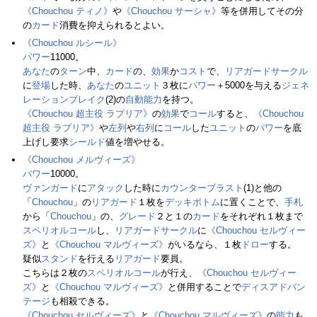
《Chouchou ティノ》
や
《Chouchou サーシャ》
等を併用してその分
の
カード
消費を抑えられるとよい。
《Chouchou ルシール》
パワー
11000。
あなた
の
ターン
中、
カード
の、
効果
か
コスト
で、
リアガードサークル
に
登場
した時、
あなた
の
ユニット
３枚に
パワー
＋5000を与える
ジェネ
レーションブレイク
(2)の
自動能力
を持つ。
《Chouchou 超主役 ラプリア》
の
効果
で
コール
すると、
《Chouchou
超主役 ラプリア》
や
左列
や
右列
に
コール
した
ユニット
の
パワー
を底
上げし要求
シールド
値を増やせる。
《Chouchou メルヴィーズ》
パワー
10000。
ヴァンガード
に
アタック
した時に
カウンターブラスト
(1)と他の
「
Chouchou
」の
リアガード
１枚を
デッキボトム
に置くことで、
手札
から「
Chouchou
」の、
グレード
２と１の
カード
をそれぞれ１枚まで
スペリオルコール
し、
リアガードサークル
に
《Chouchou セルヴィー
ズ》
と
《Chouchou マルヴィーズ》
がいるなら、１枚
ドロー
する。
疑似
スタンド
を行える
リアガード
要員。
こちらは２枚の
スペリオルコール
が行え、
《Chouchou セルヴィー
ズ》
と
《Chouchou マルヴィーズ》
と併用することで
ディスアドバン
テージ
も相殺できる。
《Chouchou セルヴィーズ》
と
《Chouchou マルヴィーズ》
の
能力
も