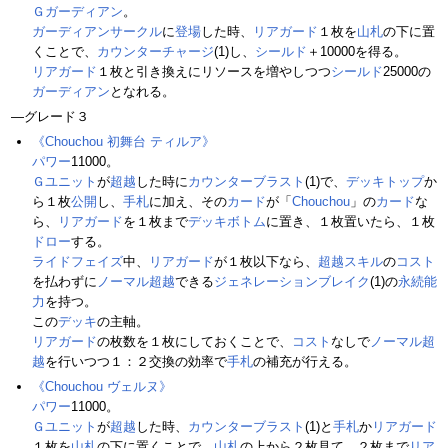
Ｇガーディアン
。
ガーディアンサークル
に
登場
した時、
リアガード
１枚を
山札
の下に置
くことで、
カウンターチャージ
(1)し、
シールド
＋10000を得る。
リアガード
１枚と引き換えにリソースを増やしつつ
シールド
25000の
ガーディアン
となれる。
―グレード３
《Chouchou 初舞台 ティルア》
パワー
11000。
Ｇユニット
が
超越
した時に
カウンターブラスト
(1)で、
デッキトップ
か
ら１枚
公開
し、
手札
に加え、その
カード
が「
Chouchou
」の
カード
な
ら、
リアガード
を１枚まで
デッキボトム
に置き、１枚置いたら、１枚
ドロー
する。
ライドフェイズ
中、
リアガード
が１枚以下なら、
超越スキル
の
コスト
を払わずに
ノーマル超越
できる
ジェネレーションブレイク
(1)の
永続能
力
を持つ。
この
デッキ
の主軸。
リアガード
の枚数を１枚にしておくことで、
コスト
なしで
ノーマル超
越
を行いつつ１：２交換の効率で
手札
の補充が行える。
《Chouchou ヴェルヌ》
パワー
11000。
Ｇユニット
が
超越
した時、
カウンターブラスト
(1)と
手札
か
リアガード
１枚を
山札
の下に置くことで、
山札
の上から２枚見て、２枚まで
リア