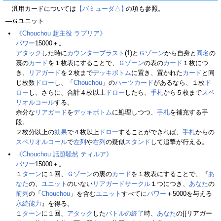
汎用カードについては
【バミューダ△】
の項も参照。
―Ｇユニット
《Chouchou 超主役 ラプリア》
パワー
15000＋。
アタック
した時に
カウンターブラスト
(1)と
Ｇゾーン
から自身と
同名
の
裏の
カード
を１枚表にすることで、
Ｇゾーン
の表の
カード
１枚につ
き、
リアガード
を２枚まで
デッキボトム
に置き、置かれた
カード
と同
じ枚数
ドロー
し、「
Chouchou
」の
ハーツカード
があるなら、１枚
ド
ロー
し、さらに、合計４枚以上
ドロー
したら、
手札
から５枚まで
スペ
リオルコール
する。
余分な
リアガード
を
デッキボトム
に処理しつつ、
手札
を補充する手
段。
２枚分以上の
効果
で４枚以上
ドロー
することができれば、
手札
からの
スペリオルコール
で
左列
や
右列
の疑似
スタンド
して追撃が行える。
《Chouchou 話題騒然 ティルア》
パワー
15000＋。
１
ターン
に１回、
Ｇゾーン
の裏の
カード
を１枚表にすることで、『
あ
なた
の、
ユニット
のいない
リアガードサークル
１つにつき、
あなた
の
前列
の「
Chouchou
」を含む
ユニット
すべてに
パワー
＋5000を与える
永続能力
』を得る。
１
ターン
に１回、
アタック
した
バトルの終了
時、
あなた
の[[リアガー