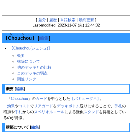
[
差分
|
履歴
|
単語検索
|
最終更新
]
Last-modified: 2023-11-07 (火) 12:44:02
シュシュ
【
Chouchou
】
[
編集
]
【Chouchou(シュシュ)】
概要
構築について
他のデッキとの比較
このデッキの弱点
関連リンク
概要
[
編集
]
「
Chouchou
」の
カード
を中心とした
【バミューダ△】
。
効果
や
コスト
で
リアガード
を
デッキボトム
送りにすることで、
手札
の
増加や
手札
からの
スペリオルコール
による疑似
スタンド
を得意としてい
るのが特徴。
構築について
[
編集
]