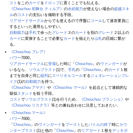
スト
をこの
カード
を
ドロップ
に置くことでも払える。
《Chouchou 初舞台 ティルア》
の
永続能力
が使えない場合の
超越スキ
ル
の
コスト
の支払いを補助する手段。
リアガードサークル
からでも使えるので序盤に
コール
して速攻要員に
するといった運用もしやすい。
自動能力
は
手札
で余った
グレード
３の
カード
を別の
グレード
２以上の
カード
に変換することで必要な
カード
を揃えたり
山札
の圧縮に繫が
る。
《Chouchou プレア》
パワー
7000。
リアガードサークル
に
登場
した時に「
Chouchou
」の
ヴァンガード
が
いるなら、
ソウルブラスト
(1)で、
手札
の「
Chouchou
」の
カード
１枚
までを自身と同じ
縦列
に
スペリオルコール
する
ジェネレーションブレ
イク
(1)の
自動能力
を持つ。
《Chouchou アヤナ》
や
《Chouchou マール》
を起点として連鎖的な
疑似
スタンド
を狙う手段。
コスト
で
ソウルブラスト
(1)を行うため、
《Chouchou ブランシェ》
や
《Chouchou リステラ》
等との兼ね合わせに注意しておきたい、
《Chouchou マール》
パワー
7000。
「
Chouchou
」の
ヴァンガード
を
ブースト
した
バトルの終了
時に
カウ
ンターブラスト
(1)と他の「
Chouchou
」の
リアガード
１枚を
デッキボ