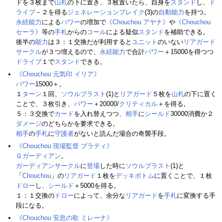
ドを３枚まで
山札
の下に置き、３枚置いたら、自身を
スタンド
し、
ド
ライブ
－２を得る
ジェネレーションブレイク
(3)の
自動能力
を持つ。
永続能力
による
パワー
の増加で
《Chouchou アヤナ》
や
《Chouchou
セーラ》
等の
手札
からの
コール
による疑似
スタンド
を補助できる。
後半の
能力
は３：１交換だが利用すると
ユニット
のいない
リアガード
サークル
が３つ増えるので、
永続能力
で合計
パワー
＋15000を得つつ
ドライブ
１で
スタンド
できる。
《Chouchou 元気印 イリア》
パワー
15000＋。
１
ターン
１回、
ソウルブラスト
(1)と
リアガード
５枚を
山札
の下に置く
ことで、３枚引き、
パワー
＋20000/
クリティカル
＋を得る。
５：３交換で
カード
を入れ替えつつ、
相手
に
シールド
30000消費か２
ダメージ
のどちらかを要求できる。
相手
の
手札
に
守護者
がないと読んだ場合の奇襲手段。
《Chouchou 現場監督 プラティ》
Ｇガーディアン
。
ガーディアンサークル
に
登場
した時に
ソウルブラスト
(1)と
「
Chouchou
」の
リアガード
１枚を
デッキボトム
に置くことで、１枚
ドロー
し、
シールド
＋5000を得る。
１：１交換の
ドロー
によって、余分な
リアガード
を
手札
に変換する手
段になる。
《Chouchou 安息の歌 ミレーナ》