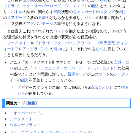
《ドラゴニック・オーバーロード・ジ・エンド》
の
能力
とのコンボによ
り、
バトル
の結果に関わらず
双闘
状態の
ヴァンガード
の
スタンド
か
相手
の
リアガード
２枚の
退却
のどちらかを要求し、
バトル
の結果に関わらず
１：２交換の
アドバンテージ
の獲得を狙えるようになる。
とは言えこれはそれぞれの
コスト
を揃えた上での話なので、そのよう
な理想的な状況を作れるかは運の要素がある程度絡む。
シークメイト
や
《ドラゴニック・バーンアウト》
、
《覇天皇竜 ディフ
ィートフレア・ドラゴン》
の
能力
により、それぞれを
山札
に戻していく
ことも重要になるだろう。
アニメ「カードファイト!! ヴァンガードＧ」では第24話にて
安城トコ
ハ
が出した「
《ドラゴニック・オーバーロード・ジ・エンド》
の効果
を述べよ」という問題に対して、
新導クロノ
がこの
カード
の
シークメ
イト
の
能力
を回答してしまっている。
「ギアースクライシス編」では第6話（VS
綺場シオン
）にて
櫂ト
シキ
が使用している。
関連カード
[
編集
]
「
オーバーロード
」
シークメイト
ペルソナブラスト
《ドラゴニック・オーバーロード・ジ・エンド》