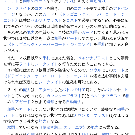
ユニット
と
同名のカード
を１枚まで
手札
に加える
自動能力
。
シークメイト
の
コスト
を除き、一切の
コスト
不要で１枚分の
アドバン
テージ
となるが、この
カード
と
《ドラゴニック・オーバーロード・ジ・
エンド》
は共に
ペルソナブラスト
を
コスト
で必要とするため、必要に応
じてそのどちらかの２枚目以降を確保するというのが主な目的になる。
それぞれの
能力
の性質から、直後に
相手
が
ガード
してくると思われる
状況では２枚目以降を、逆に
相手
が
ガード
してこないと思われる状況で
は
《ドラゴニック・オーバーロード・ジ・エンド》
を
手札
に加えると良
いだろう。
また、２枚目以降を
手札
に加えた場合、
ペルソナブラスト
として消費
せずに再
ライド
し
シークメイト
を行うために使うこともできる。
その際にはまた３枚目以降を確保できるので、
ソウル
にこの
カード
と
《ドラゴニック・オーバーロード・ジ・エンド》
を溜め込む事態さえ避
けられれば安定した
シークメイト
の連発も可能である。
３つ目の
能力
は、
アタック
した
バトルの終了
時に、その
バトル
中、
ヒ
ット
していなかったら、
カウンターブラスト
(1)と
ペルソナブラスト
で
相
手
の
リアガード
２枚まで
退却
させる
自動能力
。
相手
が
ガード
してこない状況では活躍させにくいが、終盤など
相手
が
ガード
しなければならない状況であれば
カウンターブラスト
(1)で１：２
交換ができる強力な
能力
となる。
双闘
しているなら
《煉獄竜騎士 タラーエフ》
の
能力
にも繋がる。
これ自体は
双闘
状態でなくとも使用できる
能力
だが、
双闘
していれば