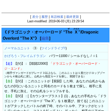
[
差分
|
履歴
|
単語検索
|
最終更新
]
Last-modified: 2019-06-03 (月) 23:29:54
ザ
クロス
《ドラゴニック・オーバーロード “
The
X
”/Dragonic
Overlord "The X"》
[
編集
]
ノーマルユニット
〈3〉 (
ツインドライブ!!
)
かげろう
-
フレイムドラゴン
パワー11000 / シールドなし / ☆1
【起】
【(V)】：【双闘22000】
「ドラゴニック・オーバーロード・
ジ・エンド」
（相手ヴァンガードがグレード３以上なら、このユニットは１度だけドロップゾー
ンから４枚山札に戻し、山札から指定カードを探し、双闘できる）
【自】
【(V)】：このユニットが【双闘】した時、あなたの山札からあ
なたの(V)にいるユニットと同名のカードを１枚まで探し、相手に見
せ、手札に加え、その山札をシャッフルする。
【自】
【(V)】：[【カウンターブラスト】(1)，あなたの手札から「ドラ
ゴニック・オーバーロード “The X”」を１枚選び、捨てる] このユニッ
トがアタックしたバトルの終了時、そのバトル中、アタックがヒット
していなかったら、コストを払ってよい。払ったら、相手のリアガー