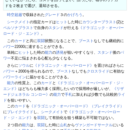
ドを２枚まで選び、退却させる。
時空超越
で収録された
グレード
３の
かげろう
。
シークメイト
の指定カードは
ヒット
した時に
カウンターブラスト
(2)と
ペルソナブラスト
で自身の
スタンド
が行える
《ドラゴニック・オーバー
ロード・ジ・エンド》
。
この
カード
と共に
双闘
状態になることで、
ブースト
なしでも継続的に
パワー
22000に達することができる。
単純に
ヒット
した時の
能力
の
誘発
が狙いやすくなり、
スタンド
後の
パ
ワー
不足に悩まされる心配も少なくなる。
さらに
ソウル
に
《ドラゴニック・オーバーロード》
を置ければさらに
パワー
＋2000を得られるので、
ブースト
なしでも
クロスライド
に有効な
パワー
ライン
に届かせることができる。
能力
の性質上、この
カード
と
《ドラゴニック・オーバーロード・ジ・
エンド》
はどちらも極力多く採用したいので採用枠が厳しいが、
《リザ
ードジェネラル コンロー》
の
能力
で
手札
に加えれば少数でも比較的
ライ
ド
を狙いやすい。
この
カード
を
《ドラゴニック・オーバーロード》（ブレイクライド）
に
ブレイクライド
し、
シークメイト
で
《ドラゴニック・オーバーロー
ド・ジ・エンド》
を
双闘
して有効化を狙う構築も不可能ではない。
２つ目の
能力
は、
双闘
した時に
山札
から
ヴァンガードサークル
にいる