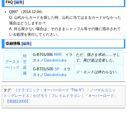
FAQ
[
編集
]
Q897 （2014-12-04）
Q. 山札からカードを探した時、山札に当てはまるカードがなかった
場合はどうしますか？
A. 何も探さない場合は、そのままシャッフル等その後に指示されて
いる処理を実行してください。
収録情報
[
編集
]
G-BT01/006
RRR
イラ
ただ、強さを求め……そし
時
スト／
DaisukeIzuka
て、再び道は交差した。
ブースタ
空
ーパック
超
G-BT01/S05
SP
イラ
ジ・エンドは終わらない。
越
スト／
DaisukeIzuka
タグ:
《ドラゴニック・オーバーロード “The X”》
ノーマルユニッ
ト
グレード３
かげろう
フレイムドラゴン
「オーバーロード」
【双闘22000】