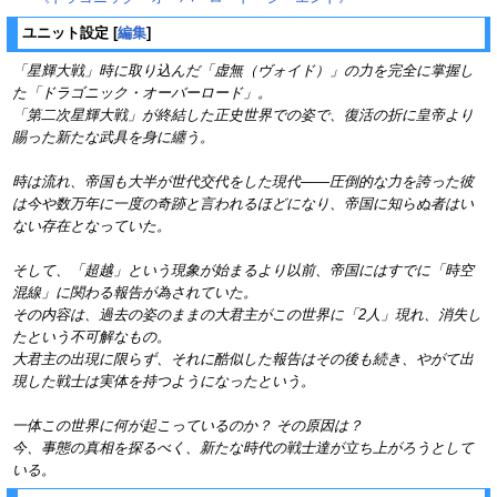
ユニット設定
[
編集
]
「星輝大戦」時に取り込んだ「虚無（ヴォイド）」の力を完全に掌握し
た「ドラゴニック・オーバーロード」。
「第二次星輝大戦」が終結した正史世界での姿で、復活の折に皇帝より
賜った新たな武具を身に纏う。
時は流れ、帝国も大半が世代交代をした現代――圧倒的な力を誇った彼
は今や数万年に一度の奇跡と言われるほどになり、帝国に知らぬ者はい
ない存在となっていた。
そして、「超越」という現象が始まるより以前、帝国にはすでに「時空
混線」に関わる報告が為されていた。
その内容は、過去の姿のままの大君主がこの世界に「2人」現れ、消失し
たという不可解なもの。
大君主の出現に限らず、それに酷似した報告はその後も続き、やがて出
現した戦士は実体を持つようになったという。
一体この世界に何が起こっているのか？ その原因は？
今、事態の真相を探るべく、新たな時代の戦士達が立ち上がろうとして
いる。