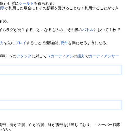
依存せずに
シールド
を得られる。
相手
が利用した場合にもその影響を受けることなく利用することができ
うもの。
イムラグが発生することになるものの、その後の
バトル
において１枚で
力
を先に
プレイ
することで能動的に
要件
を満たせるようになる。
6000）への
アタック
に対して
Ｇガーディアン
の
能力
で
ガーディアンサー
胸部、青が左腕、白が右腕、緑が脚部を担当しており、「スーパー戦隊
いない。