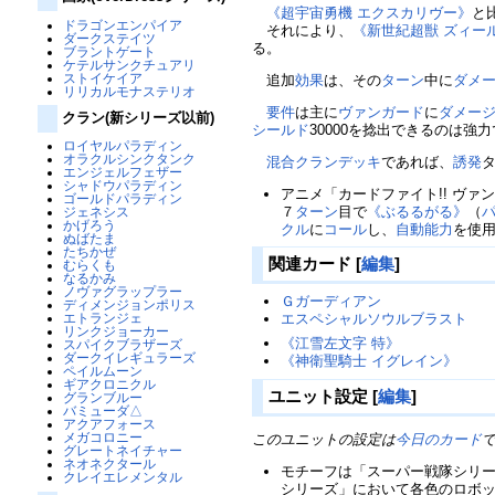
《超宇宙勇機 エクスカリヴー》
と
ドラゴンエンパイア
それにより、
《新世紀超獣 ズィー
ダークステイツ
る。
ブラントゲート
ケテルサンクチュアリ
ストイケイア
追加
効果
は、その
ターン
中に
ダメ
リリカルモナステリオ
要件
は主に
ヴァンガード
に
ダメー
クラン(新シリーズ以前)
シールド
30000を捻出できるのは強
ロイヤルパラディン
オラクルシンクタンク
混合クランデッキ
であれば、
誘発
エンジェルフェザー
シャドウパラディン
アニメ「カードファイト!! ヴァン
ゴールドパラディン
７
ターン
目で
《ぶるるがる》
（
ジェネシス
かげろう
クル
に
コール
し、
自動能力
を使
ぬばたま
たちかぜ
関連カード
[
編集
]
むらくも
なるかみ
ノヴァグラップラー
Ｇガーディアン
ディメンジョンポリス
エスペシャルソウルブラスト
エトランジェ
リンクジョーカー
《江雪左文字 特》
スパイクブラザーズ
ダークイレギュラーズ
《神衛聖騎士 イグレイン》
ペイルムーン
ギアクロニクル
ユニット設定
[
編集
]
グランブルー
バミューダ△
アクアフォース
メガコロニー
このユニットの設定は
今日のカード
グレートネイチャー
ネオネクタール
モチーフは「スーパー戦隊シリ
クレイエレメンタル
シリーズ」において各色のロボ