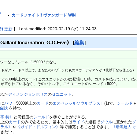
》
-
カードファイト!! ヴァンガード Wiki
終更新
] Last-modified: 2020-02-19 (水) 11:24:03
nt Incarnation, G-O-Five》
[
編集
]
ーなし / シールド15000 / ☆なし
ードがグレード３以上で、あなたのＧゾーンに表のＧガーディアンが３枚以下なら使える）
。
 パワーが5000以上のカード] このユニットが(G)に登場した時、コストを払ってよい
が置かれているなら、そのバトル中、このユニットのシールド＋5000。
された
ディメンジョンポリス
の
Ｇユニット
。
時に
パワー
5000以上の
カード
の
エスペシャルソウルブラスト
(1)で、
シールド
＋
動能力
を持つ。
字 特》
と同程度の
シールド
を稼ぐことができる。
0以上の
カード
のみであるため、基本的には
ライド
の過程で
ソウル
に置かれた
グ
トラル》
や
《ガイド・ドルフィン》
等で補充することはできず、
《暗黒超人 
おきたい。