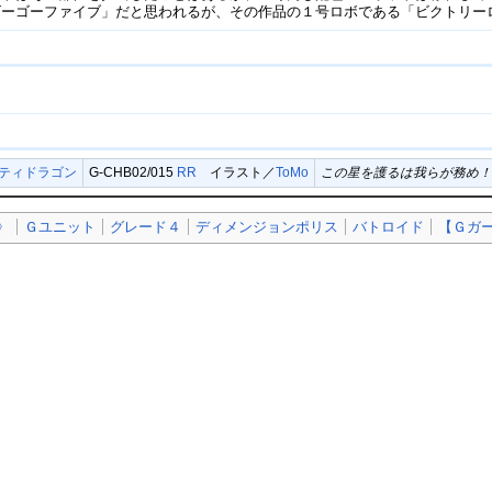
ゴーゴーファイブ」だと思われるが、その作品の１号ロボである「ビクトリー
ニティドラゴン
G-CHB02/015
RR
イラスト／
ToMo
この星を護るは我らが務め
》
Ｇユニット
グレード４
ディメンジョンポリス
バトロイド
【Ｇガ