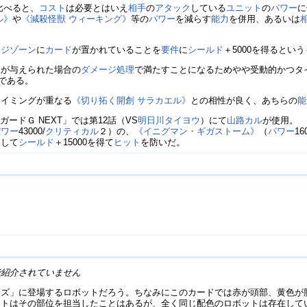
比べると、
コスト
は必要とはいえ
相手
の
アタック
している
ユニット
の
パワー
に
ル》
や
《減殺怪獣 ウィーキング》
等の
パワー
を減らす
能力
を併用、あるいは
ージゾーン
に
カード
が置かれていることを
要件
に
シールド
＋5000を得るとい
ジ
が与えられた場合の
ダメージ処理
で満たすことになるためやや受動的かつタ
力である。
タイミングが重なる
《切り拓く開創 サラカエル》
との相性が良く、あちらの
能
ガードＧ NEXT」では第12話（VS
明日川タイヨウ
）にて
山路カル
が使用。
パワー
43000/
クリティカル
２）の、
《イニグマン・ギガストーム》
（
パワー
1
用して
シールド
＋15000を得て
ヒット
を防いだ。
で紹介されていません
ーズ」に登場するロボットだろう。ちなみにこのカードでは赤が頭部、黄色が
ットはその部位を担当したことはあるが、全く同じ配色のロボットは存在して