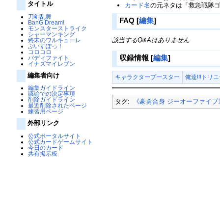
タイトル
カード名
の元ネタは「救急戦隊
刀剣乱舞
FAQ
[
編集
]
BanG Dream!
モンスターストライク
シャーマンキング
該当するQ&Aはありません
終末のワルキューレ
ぶいすぽっ！
コロコロ
収録情報
[
編集
]
バディファイト
イナズマイレブン
編集者向け
キャラクターブースター
俺達!!!トリ
編集ガイドライン
議論での決定事項
削除ガイドライン
タグ:
《豪勇合身 ジーオーファイブ
最近削除されたページ
練習用ページ
外部リンク
公式ポータルサイト
公式カードゲームサイト
今日のカード
共有掲示板