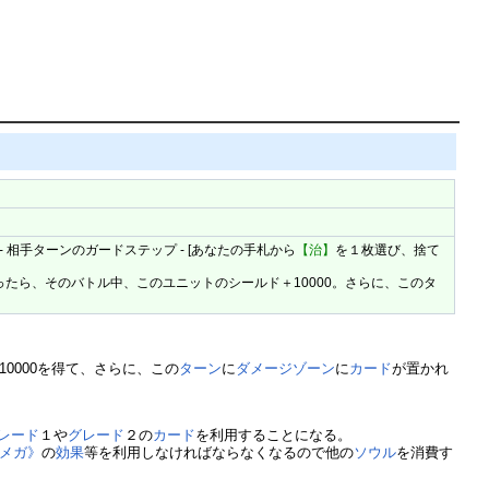
- 相手ターンのガードステップ - [あなたの手札から
【治】
を１枚選び、捨て
。払ったら、そのバトル中、このユニットのシールド＋10000。さらに、このタ
10000を得て、さらに、この
ターン
に
ダメージゾーン
に
カード
が置かれ
レード
１や
グレード
２の
カード
を利用することになる。
オメガ》
の
効果
等を利用しなければならなくなるので他の
ソウル
を消費す