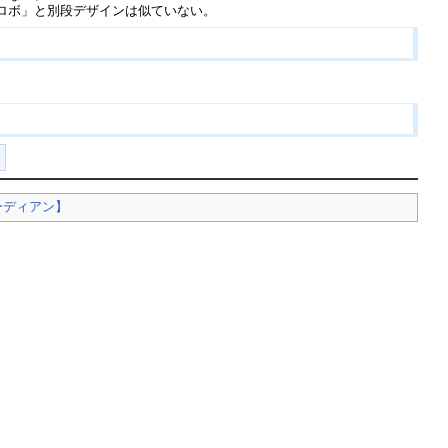
ロボ」と別段デザインは似ていない。
！
ーディアン】