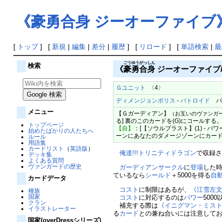
《豪勇合身 ジーオーファイブ
[
トップ
] [
新規
|
編集
|
差分
|
履歴
] [
リロード
] [
単語検索
|
最
ごうゆうがっしん
検索
《
豪勇合身
ジーオーファイブ/Galla
Ｇユニット
〈4〉
ディメンジョンポリス
-
バトロイド
パワ
メニュー
【Ｇガーディアン】
（お互いのヴァンガ
る] 裏のこのカードを(G)にコールする
トップページ
【自】
：[【ソウルブラスト】(1) -
始めたばかりの人たちへ
ーンにあなたのダメージゾーンにカード
ルール
用語集
カードリスト
（
英語版
）
俺達!!!トリニティドラゴン
で収録
デッキ集
よくある質問
ヴァンガードの歴史
ガーディアンサークル
に
登場
した
ているなら
シールド
＋5000を得る
自
カードデータ
コスト
に制限はあるが、
《江雪左文
種族
国家
コスト
に対応するのは
パワー
500
クラン
補充する際は
《イニグマン・ミス
イラストレーター
る
カード
との兼ね合いには注意して
国家(overDressシリーズ)