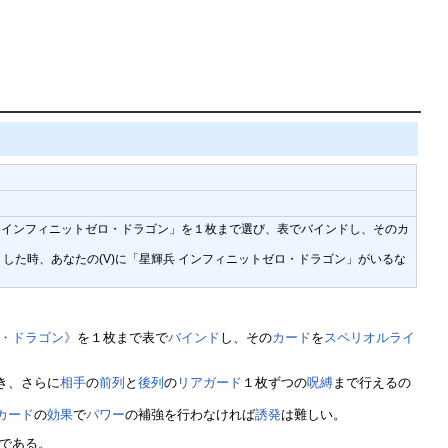
輝兵 インフィニットゼロ・ドラゴン」を１枚まで選び、表でバインドし、そのカ
ットした時、あなたの(V)に「星輝兵 インフィニットゼロ・ドラゴン」がいるな
ロ・ドラゴン》
を１枚まで表で
バインド
し、その
カード
を
スペリオルライ
き、さらに
相手
の
前列
と
後列
の
リアガード
１枚ずつの
呪縛
まで行えるの
カード
の
効果
で
パワー
の補強を行わなければ
誘発
は難しい。
である。