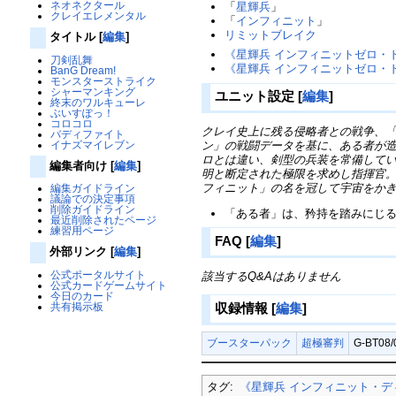
ネオネクタール
「
星輝兵
」
クレイエレメンタル
「
インフィニット
」
リミットブレイク
タイトル
[
編集
]
《星輝兵 インフィニットゼロ・
刀剣乱舞
《星輝兵 インフィニットゼロ・
BanG Dream!
モンスターストライク
シャーマンキング
ユニット設定
[
編集
]
終末のワルキューレ
ぶいすぽっ！
コロコロ
クレイ史上に残る侵略者との戦争、「
バディファイト
イナズマイレブン
ン」の戦闘データを基に、ある者が
ロとは違い、剣型の兵装を常備して
編集者向け
[
編集
]
明と断定された極限を求めし指揮官
フィニット」の名を冠して宇宙をか
編集ガイドライン
議論での決定事項
削除ガイドライン
「ある者」は、矜持を踏みにじ
最近削除されたページ
練習用ページ
FAQ
[
編集
]
外部リンク
[
編集
]
公式ポータルサイト
該当するQ&Aはありません
公式カードゲームサイト
今日のカード
共有掲示板
収録情報
[
編集
]
ブースターパック
超極審判
G-BT08
タグ:
《星輝兵 インフィニット・デ