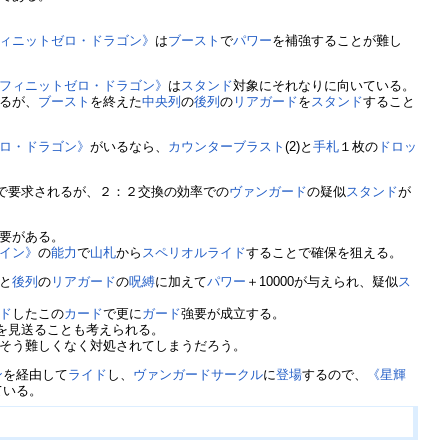
フィニットゼロ・ドラゴン》
は
ブースト
で
パワー
を補強することが難し
ンフィニットゼロ・ドラゴン》
は
スタンド
対象にそれなりに向いている。
るが、
ブースト
を終えた
中央列
の
後列
の
リアガード
を
スタンド
すること
ゼロ・ドラゴン》
がいるなら、
カウンターブラスト
(2)と
手札
１枚の
ドロッ
で要求されるが、２：２交換の効率での
ヴァンガード
の疑似
スタンド
が
要がある。
マイン》
の
能力
で
山札
から
スペリオルライド
することで確保を狙える。
と
後列
の
リアガード
の
呪縛
に加えて
パワー
＋10000が与えられ、疑似
ス
ド
したこの
カード
で更に
ガード
強要が成立する。
を見送ることも考えられる。
そう難しくなく対処されてしまうだろう。
ン
を経由して
ライド
し、
ヴァンガードサークル
に
登場
するので、
《星輝
ている。