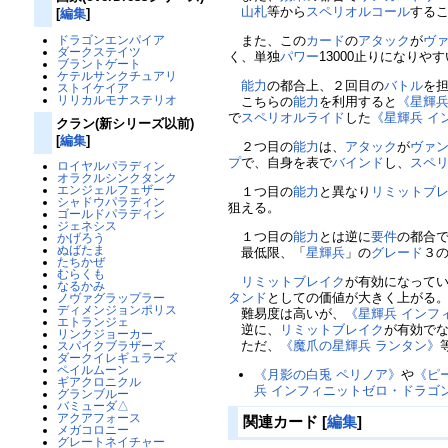
山札
等から
スペリオルコール
する
[
編集
]
ドラゴンエンパイア
また、この
カード
の
アタック
が
ヴ
ダークステイツ
く、単独
パワー
13000止りになり
ブラントゲート
ケテルサンクチュアリ
能力
の都合上、２回目の
バトル
を
ストイケイア
リリカルモナステリオ
こちらの
能力
を利用すると
《星輝兵
で
スペリオルライド
した
《星輝兵 イ
クラン(新シリーズ以前)
[
編集
]
２つ目の
能力
は、
アタック
が
ヴァ
プ
で、自身を表で
バインド
し、
スペ
ロイヤルパラディン
オラクルシンクタンク
エンジェルフェザー
１つ目の
能力
と異なり
リミットブ
シャドウパラディン
狙える。
ゴールドパラディン
ジェネシス
１つ目の
能力
とは逆に
要件
の都合
かげろう
ぬばたま
最低限、「
星輝兵
」の
グレード
３
たちかぜ
むらくも
リミットブレイク
が有効になって
なるかみ
タンド
としての価値が大きく上がる
ノヴァグラップラー
ディメンジョンポリス
難易度は高いが、
《星輝兵 インフ
エトランジェ
逆に、
リミットブレイク
が有効で
リンクジョーカー
ただ、
《魔爪の星輝兵 ランタン》
スパイクブラザーズ
ダークイレギュラーズ
ペイルムーン
《月影の白兎 ペリノア》
や
《ピ
ギアクロニクル
兵 インフィニットゼロ・ドラゴ
グランブルー
バミューダ△
アクアフォース
関連カード
[
編集
]
メガコロニー
グレートネイチャー