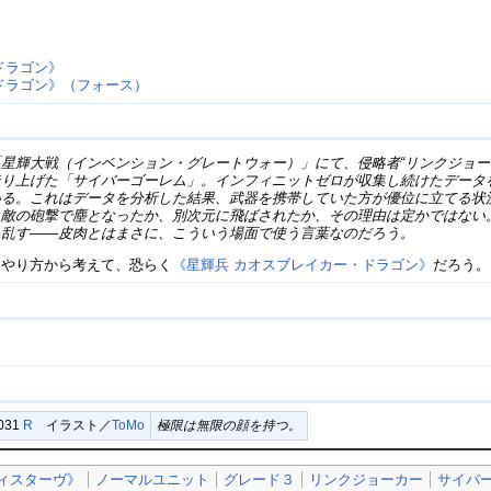
ドラゴン》
ドラゴン》（フォース）
星輝大戦（インベンション・グレートウォー）」にて、侵略者“リンクジョー
造り上げた「サイバーゴーレム」。インフィニットゼロが収集し続けたデータ
いる。これはデータを分析した結果、武器を携帯していた方が優位に立てる状
。敵の砲撃で塵となったか、別次元に飛ばされたか、その理由は定かではない
き乱す――皮肉とはまさに、こういう場面で使う言葉なのだろう。
るやり方から考えて、恐らく
《星輝兵 カオスブレイカー・ドラゴン》
だろう。
/031
R
イラスト／
ToMo
極限は無限の顔を持つ。
ィスターヴ》
ノーマルユニット
グレード３
リンクジョーカー
サイバ