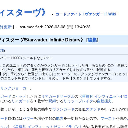
ィスターヴ》
-
カードファイト!! ヴァンガード Wiki
終更新
] Last-modified: 2026-03-08 (日) 13:40:28
/Star-vader, Infinite Distarv》
[
編集
]
!!
)
ワー11000 / シールドなし / ☆1
(4)：このユニットのアタックがヴァンガードにヒットした時、あなたの(R)の「星
イドしたら、相手の、前列と後列のリアガードを１枚ずつ選び、呪縛する。
ト】(2)，手札から１枚選び、捨てる] このユニットのアタックがヴァンガードにヒ
このユニットを表でバインドし、そのカードを【スタンド】でライドする。
の
リンクジョーカー
。
ンガード
に
ヒット
した時に
リアガードサークル
の
《星輝兵 インフィニットゼ
列
にいる
リアガード
を１枚ずつ
呪縛
する
リミットブレイク
の
自動能力
。
は難しいが、１：２交換の効率で
ヴァンガード
の疑似
スタンド
を行うことがで
カード
自体には
パワー
を増やす類の
能力
を一切持たないので、
ブースト
や他の
ークル
に
《星輝兵 インフィニットゼロ・ドラゴン》
がいる必要があるのも難点