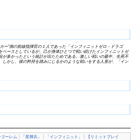
カー”側の前線指揮官の１人であった「インフィニットゼロ・ドラゴ
をベースとしているが、己が身体ひとつで戦い続けたインフィニットゼ
況が多かったという統計が出たためである。激しい戦いの最中、生死不
。しかし、彼の矜持を踏みにじるかのような戦いをする人形が、「イン
ーゴーレム
「星輝兵」
「インフィニット」
【リミットブレイ