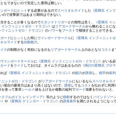
こともできないので安定した運用は難しい。
ァンガード
に
ヒット
する必要があるので
スペリオルライド
した
《星輝兵 イン
やすいので攻撃面ではあまり期待はできない。
担当することが多くなるので
スタンドトリガー
との相性は良く、
《星輝兵 イ
 インフィニットゼロ・ドラゴン》
は
リアガードサークル
から離れることにな
ンフィニットゼロ・ドラゴン》
の
パワー
を
ブースト
で補強することができる。
ンガード
に
ヒット
した時に
ヴァンガードサークル
に
《星輝兵 インフィニット
リオルライド
する
自動能力
。
レイク
の制限がなく有効になるのも
リアガードサークル
上のみとなり
コスト
ま
で
ヴァンガードサークル
に
《星輝兵 インフィニットゼロ・ドラゴン》
がいる必
の
カード
を
ライド
しておけば、タイムラグはあるものの
《掃討の星輝兵 ブロ
いれば
《星輝兵 インフィニットゼロ・ドラゴン》
の
能力
が
誘発
し、
相手
の
前列
。
ィニットゼロ・ドラゴン》
が
リアガードサークル
にもいるなら
スペリオルライ
ない場合の爆発力はあまり高くはないので、
誘発
しても
コスト
を払わずに利用
等を使って要求
シールド
値を上げるか複数の縦列で
ガード
強要を行わないと、
ースフルボイス レインディア》
等のように
移動
するのではなく
バインドゾー
ン》
や
《星輝兵 ゲミンガー・ドラゴン》
の
誘発条件
を満たされるようになっ