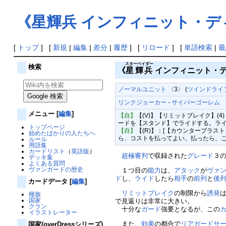
《星輝兵 インフィニット・デ
[
トップ
] [
新規
|
編集
|
差分
|
履歴
] [
リロード
] [
単語検索
|
最
スターベイダー
検索
《
星輝兵
インフィニット・ディスターヴ
ノーマルユニット
〈3〉 (
ツインドライブ
リンクジョーカー
-
サイバーゴーレム
パ
メニュー
[
編集
]
【自】
【(V)】【リミットブレイク】
ードを【スタンド】でライドする。ラ
トップページ
【自】
【(R)】：[【カウンターブラス
始めたばかりの人たちへ
ら、コストを払ってよい。払ったら、
ルール
用語集
カードリスト
（
英語版
）
超極審判
で収録された
グレード
３
デッキ集
よくある質問
ヴァンガードの歴史
１つ目の
能力
は、
アタック
が
ヴァ
ド
し、
ライド
したら
相手
の
前列
と
後
カードデータ
[
編集
]
リミットブレイク
の制限から
誘発
種族
国家
で見返りは非常に大きい。
クラン
十分な
ガード
強要となるが、この
イラストレーター
また、
効果
の都合で
リアガードサ
国家(overDressシリーズ)