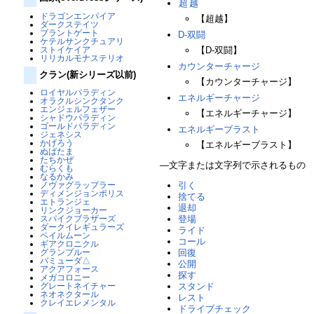
超越
ドラゴンエンパイア
【超越】
ダークステイツ
ブラントゲート
D-双闘
ケテルサンクチュアリ
ストイケイア
【D-双闘】
リリカルモナステリオ
カウンターチャージ
クラン(新シリーズ以前)
【カウンターチャージ】
ロイヤルパラディン
エネルギーチャージ
オラクルシンクタンク
エンジェルフェザー
【エネルギーチャージ】
シャドウパラディン
ゴールドパラディン
エネルギーブラスト
ジェネシス
かげろう
【エネルギーブラスト】
ぬばたま
たちかぜ
―文字または文字列で示されるもの
むらくも
なるかみ
引く
ノヴァグラップラー
ディメンジョンポリス
捨てる
エトランジェ
退却
リンクジョーカー
登場
スパイクブラザーズ
ダークイレギュラーズ
ライド
ペイルムーン
コール
ギアクロニクル
回復
グランブルー
バミューダ△
公開
アクアフォース
探す
メガコロニー
スタンド
グレートネイチャー
ネオネクタール
レスト
クレイエレメンタル
ドライブチェック