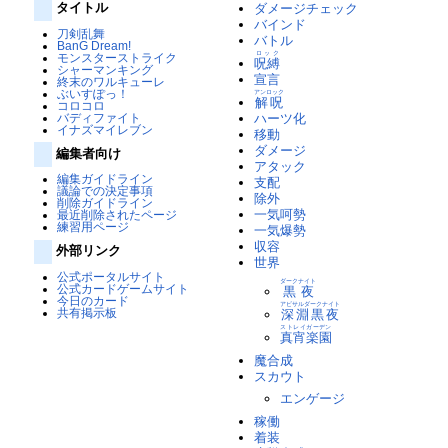
タイトル
ダメージチェック
バインド
刀剣乱舞
バトル
BanG Dream!
ロック
モンスターストライク
呪縛
シャーマンキング
宣言
終末のワルキューレ
ぶいすぽっ！
アンロック
解呪
コロコロ
バディファイト
ハーツ化
イナズマイレブン
移動
ダメージ
編集者向け
アタック
編集ガイドライン
支配
議論での決定事項
除外
削除ガイドライン
一気呵勢
最近削除されたページ
練習用ページ
一気爆勢
収容
外部リンク
世界
公式ポータルサイト
ダークナイト
公式カードゲームサイト
黒夜
今日のカード
アビサルダークナイト
共有掲示板
深淵黒夜
ストレイガーデン
真宵楽園
魔合成
スカウト
エンゲージ
稼働
着装