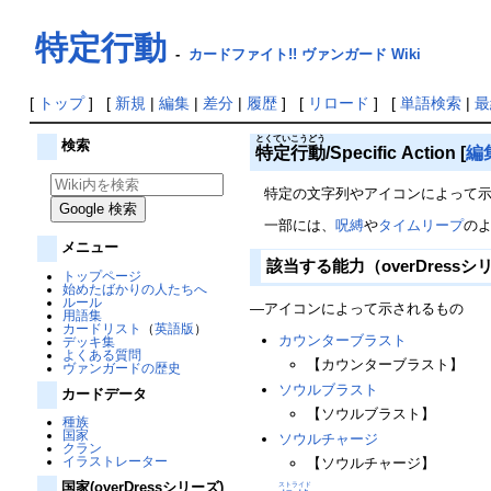
特定行動
-
カードファイト!! ヴァンガード Wiki
[
トップ
] [
新規
|
編集
|
差分
|
履歴
] [
リロード
] [
単語検索
|
最
とくていこうどう
検索
特定行動
/Specific Action
[
編
特定の文字列やアイコンによって示
一部には、
呪縛
や
タイムリープ
の
メニュー
該当する能力（overDress
トップページ
始めたばかりの人たちへ
ルール
―アイコンによって示されるもの
用語集
カードリスト
（
英語版
）
カウンターブラスト
デッキ集
よくある質問
【カウンターブラスト】
ヴァンガードの歴史
ソウルブラスト
カードデータ
【ソウルブラスト】
種族
国家
ソウルチャージ
クラン
イラストレーター
【ソウルチャージ】
国家(overDressシリーズ)
ストライド