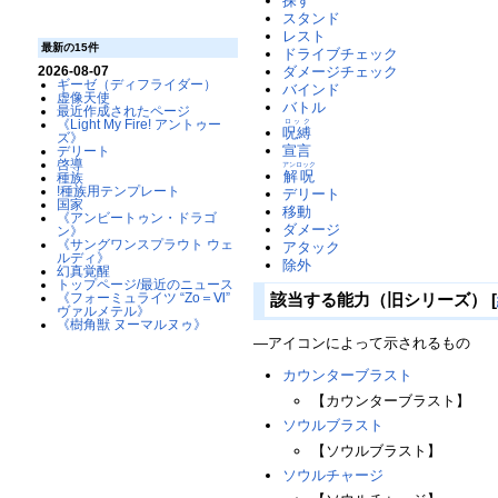
探す
スタンド
レスト
最新の15件
ドライブチェック
ダメージチェック
2026-08-07
ギーゼ（ディフライダー）
バインド
虚像天使
バトル
最近作成されたページ
ロック
《Light My Fire! アントゥー
呪縛
ズ》
宣言
デリート
啓導
アンロック
解呪
種族
!種族用テンプレート
デリート
国家
移動
《アンビートゥン・ドラゴ
ダメージ
ン》
《サングワンスプラウト ウェ
アタック
ルディ》
除外
幻真覚醒
トップページ/最近のニュース
該当する能力（旧シリーズ）
[
《フォーミュライツ “Zo＝Ⅵ”
ヴァルメテル》
《樹角獣 ヌーマルヌゥ》
―アイコンによって示されるもの
カウンターブラスト
【カウンターブラスト】
ソウルブラスト
【ソウルブラスト】
ソウルチャージ