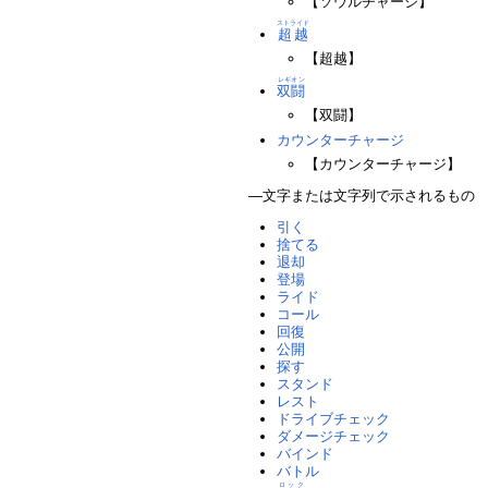
【ソウルチャージ】
ストライド
超越
【超越】
レギオン
双闘
【双闘】
カウンターチャージ
【カウンターチャージ】
―文字または文字列で示されるもの
引く
捨てる
退却
登場
ライド
コール
回復
公開
探す
スタンド
レスト
ドライブチェック
ダメージチェック
バインド
バトル
ロック