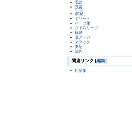
呪縛
宣言
アンロック
解呪
デリート
ハーツ化
タイムリープ
移動
ダメージ
アタック
支配
除外
関連リンク
[
編集
]
用語集