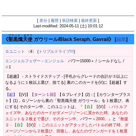
[
差分
|
履歴
|
単語検索
|
最終更新
]
Last-modified: 2024-05-11 (土) 10:01:12
ブラック・セラフ
《
聖黒熾天使
ガウリール/Black Seraph, Gavrail》
[
編集
]
Ｇユニット
〈4〉 (
トリプルドライブ!!!
)
エンジェルフェザー
-
エンジェル
パワー15000＋ / シールドなし /
☆1
【超越】 - ストライドステップ - [手札からグレードの合計が３以上に
なるように１枚以上選び、捨てる] 裏のこのカードを(V)に【超越】す
る。
【起】
【(V)】
【ターン１回】
【Ｇブレイク】(2)：[【カウンターブラス
ト】(1)，Ｇゾーンから裏の「聖黒熾天使 ガウリール」を１枚選び、表
にする] そのターン中、このユニットは、
『
【自】
【
(V)
】：バトルフ
ェイズ中、あなたのカードがダメージゾーンに置かれた時、あなたの
ユニットを２枚まで選び、そのターン中、
パワー
＋2000。』
と
『救援
２ -
【自】
【
(V)
】：このユニットがアタックしたバトルの終了時、ダ
メージゾーンから２枚選び、回復し、あなたのヴァンガードを１枚選