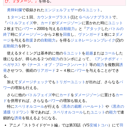
び、２ダメージ。』
を得る。
勇輝剣爛
で収録された
エンジェルフェザー
の
Ｇユニット
。
１
ターン
に１回、
カウンターブラスト
(1)と
Ｇペルソナブラスト
で、
『
バトルフェイズ
中、
カード
が
ダメージゾーン
に置かれた時に
ユニット
２枚までに
パワー
＋2000を与える
自動能力
』と『
アタック
した
バトルの
終了
時に
ダメージゾーン
から２枚を
回復
し、
ヴァンガード
１枚に２
ダメ
ージ
を与える
救援
２の
自動能力
』を得る
ジェネレーションブレイク
(2)の
起動能力
を持つ。
使えるタイミングは基本的に他の
Ｇユニット
を
超越
または
コール
した
後になるが、得られる２つの
能力
のコンボによって、
《アンチボディ・
ペガサス》
や
《ナース・オブ・ブロークンハート》
等の
能力
を複数回
誘
発
させつつ、後続の
リアガード
２～４枚に
パワー
を与えることができ
る。
加えて
ダメージチェック
でも
トリガーユニット
が出れば、さらなる
パ
ワー
の増加も行える。
さらに他の
バトルフェイズ
中に
カード
を
ダメージゾーン
に置ける
カー
ド
を併用すれば、さらなる
パワー
の増加も狙える。
特に
スペリオルコール
が行える
《黒衣の裁断 ハールート》
や
《黒衣の
通牒 リドワン》
等であれば、
スペリオルコール
した
ユニット
の
能力
で連
鎖的な
誘発
を狙えるようになる。
アニメ「ストライドゲート編」では第33話（VS
安城トコハ
）にて
羽