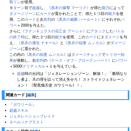
島リン
が使用。
９
ターン
目で
超越
し、
《黒衣の爆撃 マーリク》
が得た
能力
によって
ダメージゾーン
に
カード
が置かれたことで、得た１つ目の
能力
を使
用、この
カード
と左
前列
の
《黒衣の裁断 ハールート》
にそれぞれ
パ
ワー
＋2000を与えた。
さらに
《ラナンキュラスの花乙女 アーシャ》
に
アタック
した
バトル
の終了時
に、得た２つ目の
能力
を使用、この
カード
に２
ダメージ
を与
え、
《黒衣の通告 ナキール》
と
《黒衣の稲妻 ムンカル》
が
ダメージ
ゾーン
に置かれた。
この内の
《黒衣の稲妻 ムンカル》
は
ダメージチェック
で
トリガー
効
果
が発動し、右
前列
の
《ナース・オブ・ブロークンハート》
に
パワー
＋5000/
クリティカル
＋１を与えている。
超越
時の台詞は「ジェネレーションゾーン、解放！」「脆弱なり
し者よ、天の理を以って消え失せろ！ ストライドジェネレーシ
ョン！ 《聖黒熾天使 ガウリール》！」
関連カード
[
編集
]
「
ガウリール
」
超越スキル
ジェネレーションブレイク
Ｇペルソナブラスト