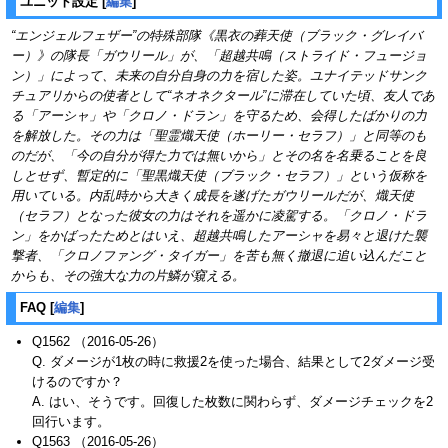
ユニット設定
[
編集
]
“エンジェルフェザー”の特殊部隊《黒衣の葬天使（ブラック・グレイバ
ー）》の隊長「ガウリール」が、「超越共鳴（ストライド・フュージョ
ン）」によって、未来の自分自身の力を宿した姿。ユナイテッドサンク
チュアリからの使者として“ネオネクタール”に滞在していた頃、友人であ
る「アーシャ」や「クロノ・ドラン」を守るため、会得したばかりの力
を解放した。その力は「聖霊熾天使（ホーリー・セラフ）」と同等のも
のだが、「今の自分が得た力では無いから」とその名を名乗ることを良
しとせず、暫定的に「聖黒熾天使（ブラック・セラフ）」という仮称を
用いている。内乱時から大きく成長を遂げたガウリールだが、熾天使
（セラフ）となった彼女の力はそれを遥かに凌駕する。「クロノ・ドラ
ン」をかばったためとはいえ、超越共鳴したアーシャを易々と退けた襲
撃者、「クロノファング・タイガー」を苦も無く撤退に追い込んだこと
からも、その強大な力の片鱗が窺える。
FAQ
[
編集
]
Q1562 （2016-05-26）
Q. ダメージが1枚の時に救援2を使った場合、結果として2ダメージ受
けるのですか？
A. はい、そうです。回復した枚数に関わらず、ダメージチェックを2
回行います。
Q1563 （2016-05-26）