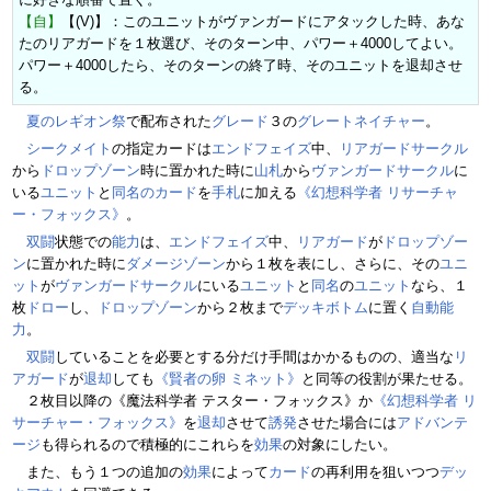
【自】
【(V)】：このユニットがヴァンガードにアタックした時、あな
たのリアガードを１枚選び、そのターン中、パワー＋4000してよい。
パワー＋4000したら、そのターンの終了時、そのユニットを退却させ
る。
夏のレギオン祭
で配布された
グレード
３の
グレートネイチャー
。
シークメイト
の指定カードは
エンドフェイズ
中、
リアガードサークル
から
ドロップゾーン
時に置かれた時に
山札
から
ヴァンガードサークル
に
いる
ユニット
と
同名のカード
を
手札
に加える
《幻想科学者 リサーチャ
ー・フォックス》
。
双闘
状態での
能力
は、
エンドフェイズ
中、
リアガード
が
ドロップゾー
ン
に置かれた時に
ダメージゾーン
から１枚を表にし、さらに、その
ユニ
ット
が
ヴァンガードサークル
にいる
ユニット
と
同名
の
ユニット
なら、１
枚
ドロー
し、
ドロップゾーン
から２枚まで
デッキボトム
に置く
自動能
力
。
双闘
していることを必要とする分だけ手間はかかるものの、適当な
リ
アガード
が
退却
しても
《賢者の卵 ミネット》
と同等の役割が果たせる。
２枚目以降の《魔法科学者 テスター・フォックス》か
《幻想科学者 リ
サーチャー・フォックス》
を
退却
させて
誘発
させた場合には
アドバンテ
ージ
も得られるので積極的にこれらを
効果
の対象にしたい。
また、もう１つの追加の
効果
によって
カード
の再利用を狙いつつ
デッ