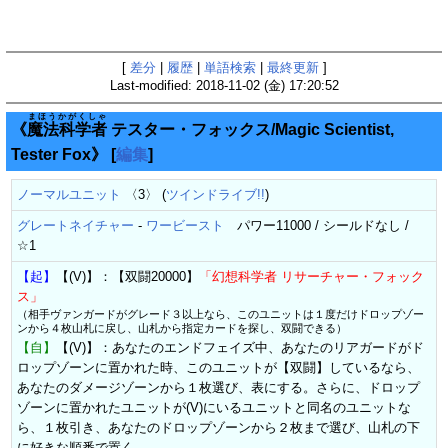
[
差分
|
履歴
|
単語検索
|
最終更新
]
Last-modified: 2018-11-02 (金) 17:20:52
まほうかがくしゃ
《
魔法科学者
テスター・フォックス/Magic Scientist,
Tester Fox》
[
編集
]
ノーマルユニット
〈3〉 (
ツインドライブ!!
)
グレートネイチャー
-
ワービースト
パワー11000 / シールドなし /
☆1
【起】
【(V)】：【双闘20000】
「幻想科学者 リサーチャー・フォック
ス」
（相手ヴァンガードがグレード３以上なら、このユニットは１度だけドロップゾー
ンから４枚山札に戻し、山札から指定カードを探し、双闘できる）
【自】
【(V)】：あなたのエンドフェイズ中、あなたのリアガードがド
ロップゾーンに置かれた時、このユニットが【双闘】しているなら、
あなたのダメージゾーンから１枚選び、表にする。さらに、ドロップ
ゾーンに置かれたユニットが(V)にいるユニットと同名のユニットな
ら、１枚引き、あなたのドロップゾーンから２枚まで選び、山札の下
に好きな順番で置く。