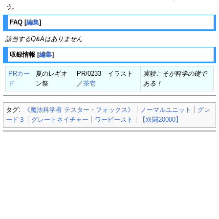
う。
FAQ
[
編集
]
該当するQ&Aはありません
収録情報
[
編集
]
PRカー
夏のレギオ
PR/0233 イラスト
実験こそが科学の礎で
ド
ン祭
／
茶壱
ある！
タグ:
《魔法科学者 テスター・フォックス》
ノーマルユニット
グレ
ード３
グレートネイチャー
ワービースト
【双闘20000】