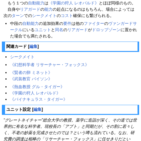
もう１つの
自動能力
は
《学園の狩人 レオパルド》
とほぼ同様のもの。
自身や
リアガード
の
能力
の起点になるのはもちろん、場合によっては
次の
ターン
での
シークメイト
の
コスト
確保にも繋げられる。
中段の
自動能力
の追加効果の
要件
は他の
ファイター
の
ヴァンガードサ
ークル
にいる
ユニット
と
同名
の
リアガード
が
ドロップゾーン
に置かれ
た場合でも満たされる。
関連カード
[
編集
]
シークメイト
《幻想科学者 リサーチャー・フォックス》
《賢者の卵 ミネット》
《武装教官 バイソン》
《熱血教授 グル・タイガー》
《学園の狩人 レオパルド》
《バイナキュラス・タイガー》
ユニット設定
[
編集
]
“グレートネイチャー”総合大学の教授。薬学に造詣が深く、その道では世
界的に有名な科学者。現校長の「アプト」と同期だが、その割に若々し
く、不老の妙薬を完成させたのでは？という噂も流れている。なお、研
究費の調達は相棒の「リサーチャー・フォックス」に任せきりだとい