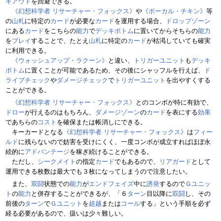
キアウト
を回避できる。
《幻想科学者 リサーチャー・フォックス》
や
《ボーカル・チキン》
等
の
山札
に特定の
カード
が必要な
カード
を運用する場合、
ドロップゾーン
にある
カード
をこちらの
能力
で
デッキボトム
に置いてからそちらの
能力
を
プレイ
することで、たとえ
山札
に特定の
カード
が枯渇していても確実
に利用できる。
《ウォッシュアップ・ラクーン》
と違い、
トリガーユニット
も
デッキ
ボトム
に置くことが可能であるため、その後にシャッフルを行えば、
ド
ライブチェック
や
ダメージチェック
で
トリガーユニット
を出やすくする
ことができる。
《幻想科学者 リサーチャー・フォックス》
とのコンボが特に有効で、
ドロー
が行えるのはもちろん、
ダメージゾーン
の
カード
を表にする
効果
であちらの
コスト
を確保または帳消しにできる。
キーカードとなる
《幻想科学者 リサーチャー・フォックス》
は
フィー
ルド
に残らないので妨害を受けにくく、一度コンボが成立すればほぼ永
続的に
アドバンテージ
を稼ぎ続けることができる。
ただし、
シークメイト
の指定
カード
でもあるので、
リアガード
として
運用できる枚数は最大でも３枚になってしまうので注意したい。
また、
双闘
状態での
能力
が
エンドフェイズ
中に
誘発
するので
Ｇユニッ
ト
の
能力
と併存することができるが、「６
ターン
目以降に
双闘
し、その
前後の
ターン
で
Ｇユニット
を
超越
または
コール
する」という手順を必ず
経る必要があるので、扱いは少々難しい。