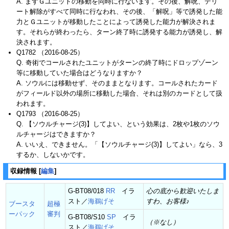
A. まずＧユニットの移動を同時に行ないます。その後、解呪、デリ
ート解除がすべて同時に行なわれ、その後、「解呪」等で誘発した能
力とＧユニットが移動したことによって誘発した能力が解決されま
す。それらが終わったら、ターン終了時に誘発する能力が誘発し、解
決されます。
Q1782 （2016-08-25）
Q. 奇術でコールされたユニットがターンの終了時にドロップゾーン
等に移動していた場合はどうなりますか？
A. ソウルには移動せず、そのままとなります。コールされたカード
がフィールド以外の場所に移動した場合、それは別のカードとして扱
われます。
Q1793 （2016-08-25）
Q. 【ソウルチャージ(3)】してよい、という効果は、2枚や1枚のソウ
ルチャージはできますか？
A. いいえ、できません。「【ソウルチャージ(3)】してよい」なら、3
するか、しないかです。
収録情報
[
編集
]
G-BT08/018
RR
イラ
心の底から歓迎いたしま
スト／
海鵜げそ
すわ、お客様♪
ブースタ
超極
ーパック
審判
G-BT08/S10
SP
イラ
（※なし）
スト／
海鵜げそ