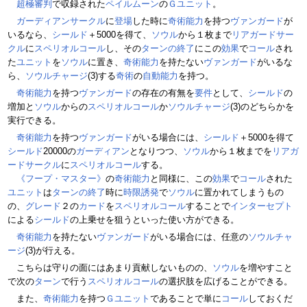
超極審判
で収録された
ペイルムーン
の
Ｇユニット
。
ガーディアンサークル
に
登場
した時に
奇術
能力
を持つ
ヴァンガード
が
いるなら、
シールド
＋5000を得て、
ソウル
から１枚まで
リアガードサー
クル
に
スペリオルコール
し、その
ターンの終了
にこの
効果
で
コール
され
た
ユニット
を
ソウル
に置き、
奇術
能力
を持たない
ヴァンガード
がいるな
ら、
ソウルチャージ
(3)する
奇術
の
自動能力
を持つ。
奇術
能力
を持つ
ヴァンガード
の存在の有無を
要件
として、
シールド
の
増加と
ソウル
からの
スペリオルコール
か
ソウルチャージ
(3)のどちらかを
実行できる。
奇術
能力
を持つ
ヴァンガード
がいる場合には、
シールド
＋5000を得て
シールド
20000の
ガーディアン
となりつつ、
ソウル
から１枚までを
リアガ
ードサークル
に
スペリオルコール
する。
《フープ・マスター》
の
奇術
能力
と同様に、この
効果
で
コール
された
ユニット
は
ターンの終了
時に
時限誘発
で
ソウル
に置かれてしまうもの
の、
グレード
２の
カード
を
スペリオルコール
することで
インターセプト
による
シールド
の上乗せを狙うといった使い方ができる。
奇術
能力
を持たない
ヴァンガード
がいる場合には、任意の
ソウルチャ
ージ
(3)が行える。
こちらは守りの面にはあまり貢献しないものの、
ソウル
を増やすこと
で次の
ターン
で行う
スペリオルコール
の選択肢を広げることができる。
また、
奇術
能力
を持つ
Ｇユニット
であることで単に
コール
しておくだ