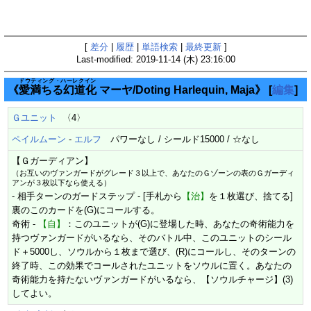
[
差分
|
履歴
|
単語検索
|
最終更新
]
Last-modified: 2019-11-14 (木) 23:16:00
ドウティング・ハーレクイン
《
愛満ちる幻道化
マーヤ/Doting Harlequin, Maja》
[
編集
]
Ｇユニット
〈4〉
ペイルムーン
-
エルフ
パワーなし / シールド15000 / ☆なし
【Ｇガーディアン】
（お互いのヴァンガードがグレード３以上で、あなたのＧゾーンの表のＧガーディ
アンが３枚以下なら使える）
- 相手ターンのガードステップ - [手札から
【治】
を１枚選び、捨てる]
裏のこのカードを(G)にコールする。
奇術 -
【自】
：このユニットが(G)に登場した時、あなたの奇術能力を
持つヴァンガードがいるなら、そのバトル中、このユニットのシール
ド＋5000し、ソウルから１枚まで選び、(R)にコールし、そのターンの
終了時、この効果でコールされたユニットをソウルに置く。あなたの
奇術能力を持たないヴァンガードがいるなら、【ソウルチャージ】(3)
してよい。