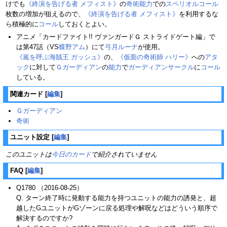
けでも
《終演を告げる者 メフィスト》
の
奇術
能力
での
スペリオルコール
枚数の増加が狙えるので、
《終演を告げる者 メフィスト》
を利用するな
ら積極的に
コール
しておくとよい。
アニメ「カードファイト!! ヴァンガードＧ ストライドゲート編」で
は第47話（VS
蝶野アム
）にて
弓月ルーナ
が使用。
《嵐を呼ぶ海賊王 ガッシュ》
の、
《仮面の奇術師 ハリー》
への
アタ
ック
に対して
Ｇガーディアン
の
能力
で
ガーディアンサークル
に
コール
している。
関連カード
[
編集
]
Ｇガーディアン
奇術
ユニット設定
[
編集
]
このユニットは
今日のカード
で紹介されていません
FAQ
[
編集
]
Q1780 （2016-08-25）
Q. ターン終了時に発動する能力を持つユニットの能力の誘発と、超
越したGユニットがGゾーンに戻る処理や解呪などはどういう順序で
解決するのですか?