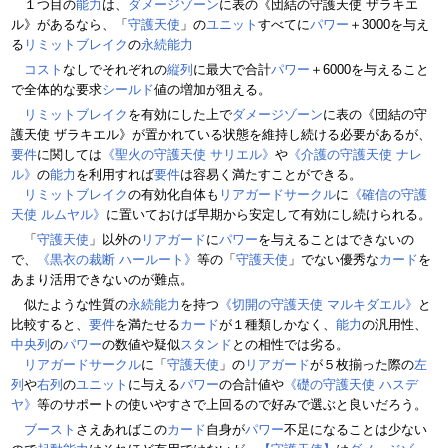
１つ目の
能力
は、
ダメージゾーン
に表の《団結の守護天使 ザラキエ
ル》があるなら、「
守護天使
」の
ユニット
すべてに
パワー
＋3000を与え
る
リミットブレイク
の
永続能力
コスト
なしでそれぞれの
縦列
に最大で合計
パワー
＋6000を与えること
で全体的な要求
シールド
値の増加が狙える。
リミットブレイク
を有効にした上で
ダメージゾーン
に表の《団結の守
護天使 ザラキエル》が置かれている状態を維持し続ける必要があるが、
要件
に関しては
《聖火の守護天使 サリエル》
や
《介護の守護天使 ナレ
ル》
の
能力
を利用すれば
要件
は容易く満たすことができる。
リミットブレイク
の有効化自体も
リアガードサークル
に
《確信の守護
天使 ルムヤル》
に置いておけば早期から安定して有効にし続けられる。
「
守護天使
」以外の
リアガード
に
パワー
を与えることはできないの
で、
《黒衣の裁断 ハールート》
等の「
守護天使
」でない優秀な
カード
を
あまり活用できないのが難点。
似たような性質の
永続能力
を持つ
《切開の守護天使 マルキダエル》
と
比較すると、
要件
を満たせる
カード
が１種類しかなく、
能力
の汎用性、
中央列
の
パワー
の数値や疑似
スタンド
との相性では劣る。
リアガードサークル
に「
守護天使
」の
リアガード
が５枚揃った際の
左
列
や
右列
の
ユニット
に与える
パワー
の合計値や
《礎の守護天使 ハスデ
ヤ》
等のサポートの使いやすさで上回るので好みで選ぶと良いだろう。
ブースト
さえあればこの
カード
自身が
パワー
不足になることは少ない