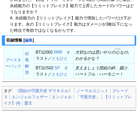
永続能力の【リミットブレイク】能力で上昇したカードのパワーはど
うなりますか？
A. 永続能力の【リミットブレイク】能力で増加したパワーだけ下が
ります。永の【リミットブレイク】能力はダメージが3枚以下になっ
た時点で有効ではなくなるからです。
収録情報
[
編集
]
ハート
BT11/002
RRR
イ
大切なのは思いやりの
心
なの。
封
ラスト／
ともひと
わかるかな？
ブースタ
竜
ーパック
解
BT11/S02
SP
イ
支えましょう団結の絆、届け、
放
ラスト／
ともひと
ハートフル・ハーモニー！
タグ:
《団結の守護天使 ザラキエル》
ノーマルユニット
グレード
３
エンジェルフェザー
エンジェル
「守護天使」
【リミットブレ
イク】(4)
盟主