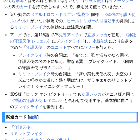
ので
起動能力
はそれほど有用ではないが、
【守護天使】
は
ダメージゾー
ン
の表の
カード
を持て余しやすいので、機を見て使っていきたい。
近い効果の
《アルボロス・ドラゴン “聖樹”》
同様、
《確信の守護天使
ルムヤル》
がいない状況での、
ヒールトリガー
の
回復
効果
の発動によ
る
リミットブレイク
の無効化には注意が必要。
アニメでは、第115話（VS
先導アイチ
）で
立凪レッカ
が使用。
《神託
の守護天使 レミエル》
に
ブレイクライド
し、
永続能力
により自身を
含めた「
守護天使
」の
ユニット
すべてに
パワー
を与えた。
ブレイクライド
時の台詞は、「奏でよ、強き清らかなる調べ。
守護天使の名の下に集え、聖なる翼！ ブレイクライド、《団結
の守護天使 ザラキエル》！」
リミットブレイク
時の台詞は、「舞い踊れ天使の羽、大空のリ
ズムで軽やかに激しく熱く羽ばたけ、ザラキエルのリミットブ
レイク！ シャイニング・フェザー！」
3DS版「ロック オン ビクトリー」でも
立凪レッカ
がアニメ版と同じ
《神託の守護天使 レミエル》
と合わせて使用する。基本的に向こう
の
ブレイクライド
を優先する。
関連カード
[
編集
]
「
守護天使
」
リミットブレイク
エスペシャルカウンターブラスト