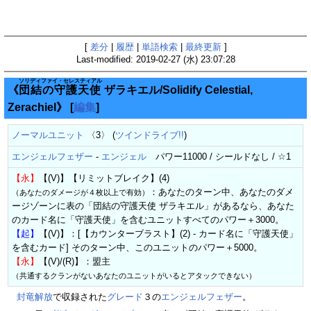
[
差分
|
履歴
|
単語検索
|
最終更新
]
Last-modified: 2019-02-27 (水) 23:07:28
ソリディファイ・セレスティアル
《
団結の守護天使
ザラキエル/Solidify Celestial,
Zerachiel》
[
編集
]
ノーマルユニット
〈3〉 (
ツインドライブ!!
)
エンジェルフェザー
-
エンジェル
パワー11000 / シールドなし / ☆1
【永】
【(V)】【リミットブレイク】(4)
：あなたのターン中、あなたのダメ
（あなたのダメージが４枚以上で有効）
ージゾーンに表の「団結の守護天使 ザラキエル」があるなら、あなた
のカード名に「守護天使」を含むユニットすべてのパワー＋3000。
【起】
【(V)】：[【カウンターブラスト】(2) - カード名に「守護天使」
を含むカード] そのターン中、このユニットのパワー＋5000。
【永】
【(V)/(R)】：盟主
（共通するクランがないあなたのユニットがいるとアタックできない）
封竜解放
で収録された
グレード
３の
エンジェルフェザー
。