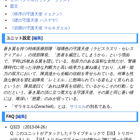
盟主
《秩序の守護天使 イェクン》
《礎の守護天使 ハスデヤ》
《切開の守護天使 マルキダエル》
ユニット設定
[
編集
]
蒼き翼を持つ特殊医療部隊「瑠璃色の守護天使（ラピスラズリ・セレス
ティアル）」の現部隊長。「患者を威圧してしまうから」という理由
で、平時は6枚ある翼を隠している。包容力のある温和な女性だが、警備
隊時代に培った冷静な判断力と高い統率力も兼ね備えており、人柄・能
力の双方において、隊員達から全幅の信頼を寄せられている。何事も性
急な解決を望む副隊長「レミエル」に怒鳴られている姿もよく見られる
というが、隊員達曰く「あれは隊長を信頼しているからこその行動」な
のだという。蒼き翼の頂に立つ寛大なる守護天使。その翼と同じ蒼い瞳
には、唯深い「慈愛」のみが宿っている。
「ザラキエル(Zerachiel)」とは、
サリエル
の別名である。
FAQ
[
編集
]
Q323 （2013-04-26）
Q. このユニットがアタックしたドライブチェックで【治】トリガー
が出ました。【治】トリガーでダメージが4枚から3枚に減った場合、