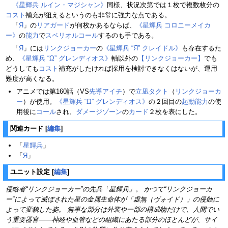
《星輝兵 ルイン・マジシャン》
同様、状況次第では１枚で複数枚分の
コスト
補充が狙えるというのも非常に強力な点である。
「
Я
」の
リアガード
が何枚かあるならば、
《星輝兵 コロニーメイカ
ー》
の
能力
で
スペリオルコール
するのも手である。
「
Я
」には
リンクジョーカー
の
《星輝兵 “Я” クレイドル》
も存在するた
め、
《星輝兵 “Ω” グレンディオス》
軸以外の
【リンクジョーカー】
でも
どうしても
コスト
補充がしたければ採用を検討できなくはないが、運用
難度が高くなる。
アニメでは第160話（VS
先導アイチ
）で
立凪タクト
（
リンクジョーカ
ー
）が使用。
《星輝兵 “Ω” グレンディオス》
の２回目の
起動能力
の使
用後に
コール
され、
ダメージゾーン
の
カード
２枚を表にした。
関連カード
[
編集
]
「
星輝兵
」
「
Я
」
ユニット設定
[
編集
]
侵略者“リンクジョーカー”の先兵「星輝兵」。 かつて“リンクジョーカ
ー”によって滅ぼされた星の金属生命体が「虚無（ヴォイド）」の侵蝕に
よって変貌した姿。 無事な部分は外装や一部の構成物だけで、人間でい
う重要器官――神経や血管などの組織にあたる部分のほとんどが、サイ