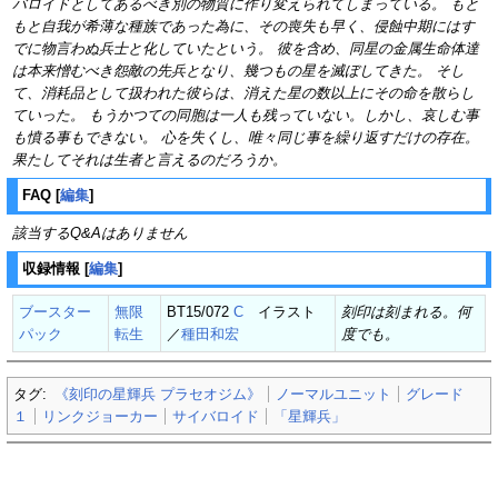
バロイドとしてあるべき別の物質に作り変えられてしまっている。 もと
もと自我が希薄な種族であった為に、その喪失も早く、侵蝕中期にはす
でに物言わぬ兵士と化していたという。 彼を含め、同星の金属生命体達
は本来憎むべき怨敵の先兵となり、幾つもの星を滅ぼしてきた。 そし
て、消耗品として扱われた彼らは、消えた星の数以上にその命を散らし
ていった。 もうかつての同胞は一人も残っていない。しかし、哀しむ事
も憤る事もできない。 心を失くし、唯々同じ事を繰り返すだけの存在。
果たしてそれは生者と言えるのだろうか。
FAQ
[
編集
]
該当するQ&Aはありません
収録情報
[
編集
]
ブースター
無限
BT15/072
C
イラスト
刻印は刻まれる。何
パック
転生
／
種田和宏
度でも。
タグ:
《刻印の星輝兵 プラセオジム》
ノーマルユニット
グレード
１
リンクジョーカー
サイバロイド
「星輝兵」