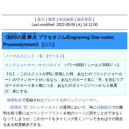
[
差分
|
履歴
|
単語検索
|
最終更新
]
Last-modified: 2022-08-09 (火) 14:12:00
こくいん
スターベイダー
《
刻印
の
星輝兵
プラセオジム/Engraving Star-vader,
Praseodymium》
[
編集
]
ノーマルユニット
〈1〉 (
ブースト
)
リンクジョーカー
-
サイバロイド
パワー6000 / シールド5000 / ☆1
【自】
：このユニットが(R)に登場した時、あなたの《リンクジョーカ
ー》のヴァンガードがいるなら、あなたのカード名に「Я」を含むリア
ガードのカード名１種につき、あなたのダメージゾーンから１枚選
び、表にする。
無限転生
で収録された
グレード
１の
リンクジョーカー
。
《星輝兵 “Ω” グレンディオス》
の運用において、特に
自動能力
での勝
利を狙う際には
カウンターブラスト
を他の
カード
に回すことができなく
なってしまうが、このカードをタイミング良く
コール
できればその競合
をある程度解決できる。