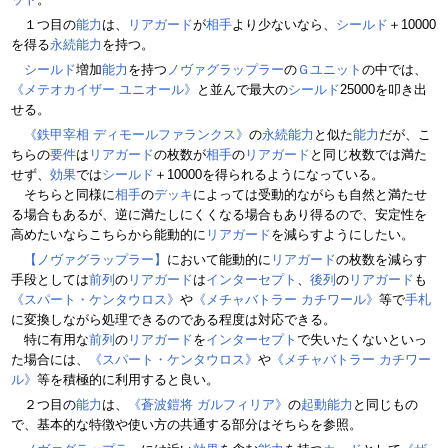
１つ目の
能力
は、
リアガード
が
相手
より少ないなら、
シールド
＋10000
を得る
永続能力
を持つ。
シールド
増加
能力
を持つ
ノヴァグラップラー
の
Ｇユニット
の中では、
《メテオカイザー ユニオール》
と並んで最大の
シールド
25000を叩き出
せる。
《鉄甲宰相 ディモールファランクス》
の
永続能力
と似た
能力
だが、こ
ちらの
要件
は
リアガード
の枚数が
相手
の
リアガード
と同じ枚数では満た
せず、
効果
では
シールド
＋10000を得られるようになっている。
そちらと同様に
相手
の
デッキ
によっては受動的ながらも自然と満たせ
る場合もあるが、逆に満たしにくくなる場合もあり得るので、安定性を
高めたいならこちらから能動的に
リアガード
を減らすようにしたい。
【ノヴァグラップラー】
において能動的に
リアガード
の枚数を減らす
手段としては
前列
の
リアガード
は
インターセプト
、
後列
の
リアガード
も
《スパート・ケンタウロス》
や
《メチャバトラー カチワール》
等で
手札
に変換しながら処理できるのである程度は対応できる。
特に有用な
前列
の
リアガード
を
インターセプト
で失いたくないといっ
た場合には、
《スパート・ケンタウロス》
や
《メチャバトラー カチワー
ル》
等を積極的に利用すると良い。
２つ目の
能力
は、
《蒼波鎧将 ガルフィリア》
の
起動能力
と同じもの
で、基本的な特徴や使い方の共通する部分はそちらを参照。