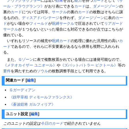
ノヴァグラップラー
には近い
効果
を含む
能力
を持つ
カード
として
《ザ
ール・ブラウグランツ》
がおり表にできる
カード
は、
ダメージゾーン
の
裏の
カード
については同等、
サークル
の裏の
カード
の枚数はそちらに譲
るものの、
ディスアドバンテージ
を伴わず、
ダメージゾーン
に表の
カー
ド
がない場合や
フィールド
が
呪縛サークル
で圧迫されていて
リアガード
サークル
が１つもないといった場合にも対応できるのが点ではこちらが
優れている。
いずれもリソースの補充や
呪縛カード
の処理に優れた汎用性の高い
カ
ード
であるので、それらに不安要素があるなら併用も視野に入れられ
る。
また、
Ｇゾーン
に表で複数枚置かれている場合には連発可能なので、
《メテオカイザー ユニオール》
や
《ズバットバトラー ビクトール》
等の
要件
を満たすための
ソウル
の枚数調整手段として利用できる。
関連カード
[
編集
]
Ｇガーディアン
《鉄甲宰相 ディモールファランクス》
《蒼波鎧将 ガルフィリア》
ユニット設定
[
編集
]
このユニットの設定は
今日のカード
で紹介されていません