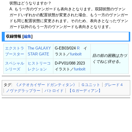
状態はどうなりますか？
A. もう一方のヴァンガードも表向きとなります。双闘状態のヴァン
ガードいずれかの配置状態が変更された場合、もう一方のヴァンガー
ドも同じ配置状態に変更されます。そのため、表向きとなったヴァン
ガード以外のもう一方のヴァンガードも表向きとなります。
収録情報
[
編集
]
エクストラ
The GALAXY
G-EB03/024
R
イ
ブースター
STAR GATE
ラスト／
funbolt
目の前の困難は力づ
くでねじ伏せる。
スペシャル
ヒストリーコ
D-PV01/088 2023
シリーズ
レクション
イラスト／
funbolt
タグ:
《メテオカイザー ドガンティタン》
Ｇユニット
グレード４
ノヴァグラップラー
バトロイド
【Ｇガーディアン】