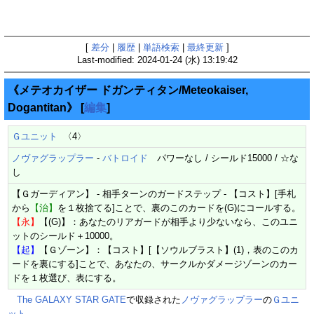
[
差分
|
履歴
|
単語検索
|
最終更新
]
Last-modified: 2024-01-24 (水) 13:19:42
《メテオカイザー ドガンティタン/Meteokaiser,
Dogantitan》
[
編集
]
Ｇユニット
〈4〉
ノヴァグラップラー
-
バトロイド
パワーなし / シールド15000 / ☆な
し
【Ｇガーディアン】 - 相手ターンのガードステップ - 【コスト】[手札
から
【治】
を１枚捨てる]ことで、裏のこのカードを(G)にコールする。
【永】
【(G)】：あなたのリアガードが相手より少ないなら、このユニ
ットのシールド＋10000。
【起】
【Ｇゾーン】：【コスト】[【ソウルブラスト】(1)，表のこのカ
ードを裏にする]ことで、あなたの、サークルかダメージゾーンのカー
ドを１枚選び、表にする。
The GALAXY STAR GATE
で収録された
ノヴァグラップラー
の
Ｇユニ
ット
。